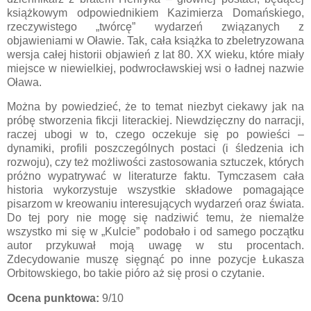
książkowym odpowiednikiem Kazimierza Domańskiego,
rzeczywistego „twórcę” wydarzeń związanych z
objawieniami w Oławie. Tak, cała książka to zbeletryzowana
wersja całej historii objawień z lat 80. XX wieku, które miały
miejsce w niewielkiej, podwrocławskiej wsi o ładnej nazwie
Oława.
Można by powiedzieć, że to temat niezbyt ciekawy jak na
próbę stworzenia fikcji literackiej. Niewdzięczny do narracji,
raczej ubogi w to, czego oczekuje się po powieści –
dynamiki, profili poszczególnych postaci (i śledzenia ich
rozwoju), czy też możliwości zastosowania sztuczek, których
próżno wypatrywać w literaturze faktu. Tymczasem cała
historia wykorzystuje wszystkie składowe pomagające
pisarzom w kreowaniu interesujących wydarzeń oraz świata.
Do tej pory nie mogę się nadziwić temu, że niemalże
wszystko mi się w „Kulcie” podobało i od samego początku
autor przykuwał moją uwagę w stu procentach.
Zdecydowanie muszę sięgnąć po inne pozycje Łukasza
Orbitowskiego, bo takie pióro aż się prosi o czytanie.
Ocena punktowa:
9/10