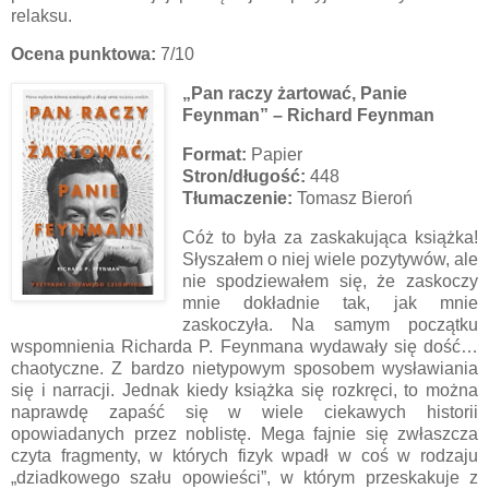
relaksu.
Ocena punktowa:
7/10
„Pan raczy żartować, Panie
Feynman” – Richard Feynman
Format:
Papier
Stron/długość:
448
Tłumaczenie:
Tomasz Bieroń
Cóż to była za zaskakująca książka!
Słyszałem o niej wiele pozytywów, ale
nie spodziewałem się, że zaskoczy
mnie dokładnie tak, jak mnie
zaskoczyła. Na samym początku
wspomnienia Richarda P. Feynmana wydawały się dość…
chaotyczne. Z bardzo nietypowym sposobem wysławiania
się i narracji. Jednak kiedy książka się rozkręci, to można
naprawdę zapaść się w wiele ciekawych historii
opowiadanych przez noblistę. Mega fajnie się zwłaszcza
czyta fragmenty, w których fizyk wpadł w coś w rodzaju
„dziadkowego szału opowieści”, w którym przeskakuje z