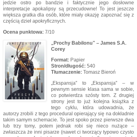
jedzie ostro po bandzie i faktycznie jego dosłowne
interpretacje apokalipsy są przecudowne! To jest jeszcze
większa gratka dla osób, które miały okazję zapoznać się z
częścią dzieł apokryficznych.
Ocena punktowa:
7/10
„Prochy Babilonu” – James S.A.
Corey
Format:
Papier
Stron/długość:
540
Tłumaczenie:
Tomasz Bieroń
„Ekspansja” to „Ekspansja” – w
pewnym sensie klasa sama w sobie,
co potwierdza szósty tom. Z drugiej
strony jest to już kolejna książka z
tego cyklu, która udowadnia, że
autorzy zrobili z tego procedural opierający się na dokładnie
takim samym schemacie. To jest spoko przez pierwsze dwa
lub trzy tomy, potem jednak robi się nieco nużące –
zwłaszcza że inni pisarze (nawet ci tworzący typowo czysto