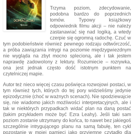
Trzyma poziom, zdecydowanie,
podobna bardzo do poprzednich
tomów. Typowy książkowy
odpowiednik filmu akcji – nie należy
zastanawiać się nad logiką, a wtedy
czerpie się ogromną radochę. Czuć w
tym podobieństwie również pewnego rodzaju odtwórczość,
a próba zawiązania intrygi na poziomie międzygwiezdnym
nie wygląda na zbyt mocno splecioną, ale i tak jestem
naprawdę zadowolony z lektury. Rozumiecie – rozrywka,
ona jest jednak często dość istotnym punktem na
czytelniczej mapie.
Autor też nieco więcej czasu poświęca rozwojowi postaci, w
tym również tych, których do tej pory widzieliśmy jedynie
epizodycznie (choć w ważnych scenach). Nie spodziewajcie
się, nie wiadomo jakich możliwości interpretacyjnych, ale i
tak w niektórych przypadkach widać plan na daną postać
(takim przykładem może być Ezra Leahy). Jeśli taki sam
poziom zostanie utrzymany do końca, to nawet bez jakiegoś
szczególnie intrygującego planu na samą fabułę, ten cykl
pozostanie w mojej pamięci jako przyjemne czytadło dla