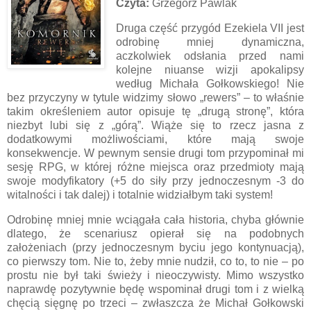
Czyta:
Grzegorz Pawlak
Druga część przygód Ezekiela VII jest
odrobinę mniej dynamiczna,
aczkolwiek odsłania przed nami
kolejne niuanse wizji apokalipsy
według Michała Gołkowskiego! Nie
bez przyczyny w tytule widzimy słowo „rewers” – to właśnie
takim określeniem autor opisuje tę „drugą stronę”, która
niezbyt lubi się z „górą”. Wiąże się to rzecz jasna z
dodatkowymi możliwościami, które mają swoje
konsekwencje. W pewnym sensie drugi tom przypominał mi
sesję RPG, w której różne miejsca oraz przedmioty mają
swoje modyfikatory (+5 do siły przy jednoczesnym -3 do
witalności i tak dalej) i totalnie widziałbym taki system!
Odrobinę mniej mnie wciągała cała historia, chyba głównie
dlatego, że scenariusz opierał się na podobnych
założeniach (przy jednoczesnym byciu jego kontynuacją),
co pierwszy tom. Nie to, żeby mnie nudził, co to, to nie – po
prostu nie był taki świeży i nieoczywisty. Mimo wszystko
naprawdę pozytywnie będę wspominał drugi tom i z wielką
chęcią sięgnę po trzeci – zwłaszcza że Michał Gołkowski