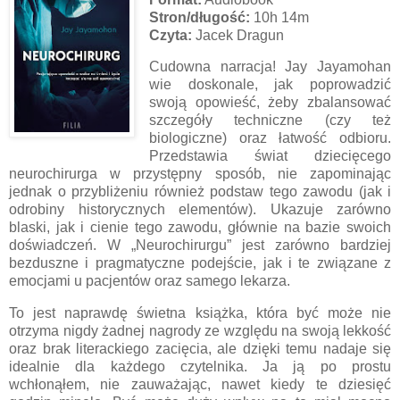
Stron/długość:
10h 14m
Czyta:
Jacek Dragun
Cudowna narracja! Jay Jayamohan
wie doskonale, jak poprowadzić
swoją opowieść, żeby zbalansować
szczegóły techniczne (czy też
biologiczne) oraz łatwość odbioru.
Przedstawia świat dziecięcego
neurochirurga w przystępny sposób, nie zapominając
jednak o przybliżeniu również podstaw tego zawodu (jak i
odrobiny historycznych elementów). Ukazuje zarówno
blaski, jak i cienie tego zawodu, głównie na bazie swoich
doświadczeń. W „Neurochirurgu” jest zarówno bardziej
bezduszne i pragmatyczne podejście, jak i te związane z
emocjami u pacjentów oraz samego lekarza.
To jest naprawdę świetna książka, która być może nie
otrzyma nigdy żadnej nagrody ze względu na swoją lekkość
oraz brak literackiego zacięcia, ale dzięki temu nadaje się
idealnie dla każdego czytelnika. Ja ją po prostu
wchłonąłem, nie zauważając, nawet kiedy te dziesięć