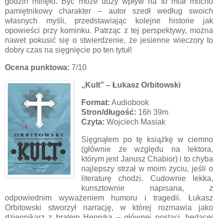
godzin minęło. Być może duży wpływ na to miał mocno
pamiętnikowy charakter – autor szedł według swoich
własnych myśli, przedstawiając kolejne historie jak
opowieści przy kominku. Patrząc z tej perspektywy, można
nawet pokusić się o stwierdzenie, że jesienne wieczory to
dobry czas na sięgnięcie po ten tytuł!
Ocena punktowa:
7/10
„Kult” – Łukasz Orbitowski
Format:
Audiobook
Stron/długość:
16h 39m
Czyta:
Wojciech Masiak
Sięgnąłem po tę książkę w ciemno
(głównie ze względu na lektora,
którym jest Janusz Chabior) i to chyba
najlepszy strzał w moim życiu, jeśli o
literaturę chodzi. Cudownie lekka,
kunsztownie napisana, z
odpowiednim wyważeniem humoru i tragedii. Łukasz
Orbitowski stworzył narrację, w której rozmawia jako
dziennikarz z bratem Henryka – głównej postaci, będącej