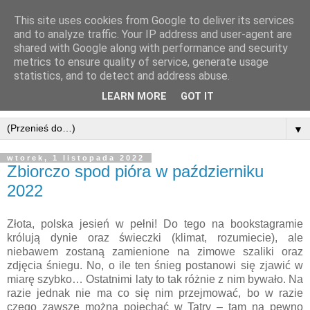
This site uses cookies from Google to deliver its services
and to analyze traffic. Your IP address and user-agent are
shared with Google along with performance and security
metrics to ensure quality of service, generate usage
statistics, and to detect and address abuse.
LEARN MORE
GOT IT
▼
wtorek, 1 listopada 2022
Zbiorczo spod pióra w październiku
2022
Złota, polska jesień w pełni! Do tego na bookstagramie
królują dynie oraz świeczki (klimat, rozumiecie), ale
niebawem zostaną zamienione na zimowe szaliki oraz
zdjęcia śniegu. No, o ile ten śnieg postanowi się zjawić w
miarę szybko… Ostatnimi laty to tak różnie z nim bywało. Na
razie jednak nie ma co się nim przejmować, bo w razie
czego zawsze można pojechać w Tatry – tam na pewno