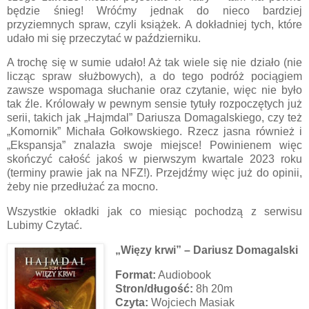
będzie śnieg! Wróćmy jednak do nieco bardziej
przyziemnych spraw, czyli książek. A dokładniej tych, które
udało mi się przeczytać w październiku.
A trochę się w sumie udało! Aż tak wiele się nie działo (nie
licząc spraw służbowych), a do tego podróż pociągiem
zawsze wspomaga słuchanie oraz czytanie, więc nie było
tak źle. Królowały w pewnym sensie tytuły rozpoczętych już
serii, takich jak „Hajmdal” Dariusza Domagalskiego, czy też
„Komornik” Michała Gołkowskiego. Rzecz jasna również i
„Ekspansja” znalazła swoje miejsce! Powinienem więc
skończyć całość jakoś w pierwszym kwartale 2023 roku
(terminy prawie jak na NFZ!). Przejdźmy więc już do opinii,
żeby nie przedłużać za mocno.
Wszystkie okładki jak co miesiąc pochodzą z serwisu
Lubimy Czytać.
„Więzy krwi” – Dariusz Domagalski
Format:
Audiobook
Stron/długość:
8h 20m
Czyta:
Wojciech Masiak