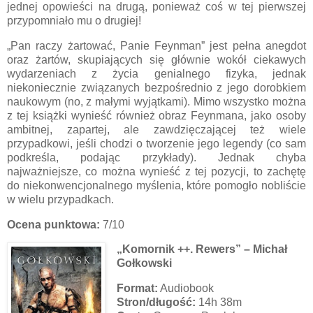
jednej opowieści na drugą, ponieważ coś w tej pierwszej
przypomniało mu o drugiej!
„Pan raczy żartować, Panie Feynman” jest pełna anegdot
oraz żartów, skupiających się głównie wokół ciekawych
wydarzeniach z życia genialnego fizyka, jednak
niekoniecznie związanych bezpośrednio z jego dorobkiem
naukowym (no, z małymi wyjątkami). Mimo wszystko można
z tej książki wynieść również obraz Feynmana, jako osoby
ambitnej, zapartej, ale zawdzięczającej też wiele
przypadkowi, jeśli chodzi o tworzenie jego legendy (co sam
podkreśla, podając przykłady). Jednak chyba
najważniejsze, co można wynieść z tej pozycji, to zachętę
do niekonwencjonalnego myślenia, które pomogło nobliście
w wielu przypadkach.
Ocena punktowa:
7/10
„Komornik ++. Rewers” – Michał
Gołkowski
Format:
Audiobook
Stron/długość:
14h 38m