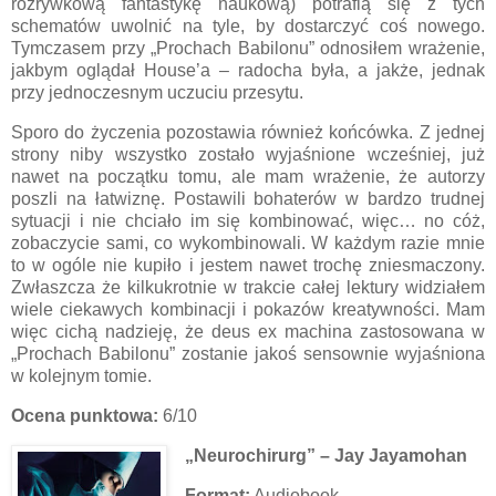
rozrywkową fantastykę naukową) potrafią się z tych
schematów uwolnić na tyle, by dostarczyć coś nowego.
Tymczasem przy „Prochach Babilonu” odnosiłem wrażenie,
jakbym oglądał House’a – radocha była, a jakże, jednak
przy jednoczesnym uczuciu przesytu.
Sporo do życzenia pozostawia również końcówka. Z jednej
strony niby wszystko zostało wyjaśnione wcześniej, już
nawet na początku tomu, ale mam wrażenie, że autorzy
poszli na łatwiznę. Postawili bohaterów w bardzo trudnej
sytuacji i nie chciało im się kombinować, więc… no cóż,
zobaczycie sami, co wykombinowali. W każdym razie mnie
to w ogóle nie kupiło i jestem nawet trochę zniesmaczony.
Zwłaszcza że kilkukrotnie w trakcie całej lektury widziałem
wiele ciekawych kombinacji i pokazów kreatywności. Mam
więc cichą nadzieję, że deus ex machina zastosowana w
„Prochach Babilonu” zostanie jakoś sensownie wyjaśniona
w kolejnym tomie.
Ocena punktowa:
6/10
„Neurochirurg” – Jay Jayamohan
Format:
Audiobook