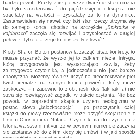
bardzo powoli. Praktycznie pierwsze dwieście stron można
by było skondensować do pięćdziesięciu i książka nie
straciłaby na wartości – zyskałaby za to na dynamice.
Zastanawiałem się nawet, czy taki stan rzeczy utrzyma się
do samego końca, chociaż na szczęście
„Stokrotka w
kajdanach”
zaczęła się rozwijać i przyspieszać w drugiej
połowie. Tylko dlaczego to musiało tyle trwać?
Kiedy Sharon Bolton postanowiła zacząć pisać konkrety, to
muszę przyznać, że wyszło jej to całkiem nieźle. Intryga,
którą przygotowała jest wystarczająco zawiła, żeby
zaintrygować czytelnika, a jednocześnie nie jest bardzo
chaotyczna. Możemy również liczyć na nieoczekiwany plot
twist niemalże na samym końcu powieści, który może
zaskoczyć – i zapewne to zrobi, jeśli ktoś (tak jak ja) nie
stara się rozwiązywać zagadki w trakcie czytania. Nie bez
powodu w poprzednim akapicie użyłem neologizmu w
postaci słowa „książkocepcja” – po przeczytaniu całej
książki do głowy rzeczywiście może przyjść skojarzenie z
filmem Christophera Nolana. Czytelnik ma do czynienia z
tyloma warstwami intrygi, że w pewnym momencie zaczyna
się zastanawiać kto z kim kiedy się umówił i w jaki sposób