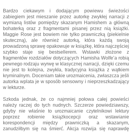
Bardzo ciekawym i dodającym powiewu świeżości
zabiegiem jest mieszanie przez autorkę zwykłej narracji z
wymianą listów pomiędzy skazanym Hamishem a główną
bohaterką oraz z fragmentami pisanej przez nią książki.
Maggie Rose jest bowiem nie tylko prawniczką (piekielnie
skuteczną), ale również autorką, która każdą swoją
prowadzoną sprawę opakowuje w książkę, która najczęściej
szybko staje się bestsellerem. Wstawki złożone z
fragmentów rozdziałów dotyczących Hamisha Wolfe’a robią
pewnego rodzaju wyrwę w klasycznej narracji, dzięki czemu
nie jest to kolejna, zwykła, tradycyjna książka z wątkiem
kryminalnym. Doceniam takie urozmaicenia, zwłaszcza jeśli
autorka wplata je w sposób sensowny i nieprzeszkadzający
w lekturze.
Szkoda jednak, że co najmniej połowa całej powieści
należy raczej do tych nudnych. Szczerze powiedziawszy,
gdyby nie właśnie to urozmaicanie czytelnikowi lektury
poprzez robienie książkocepcji oraz wstawianie
korespondencji między prawniczką a skazanym,
zanudziłbym się na śmierć. Akcja rozwija się naprawdę