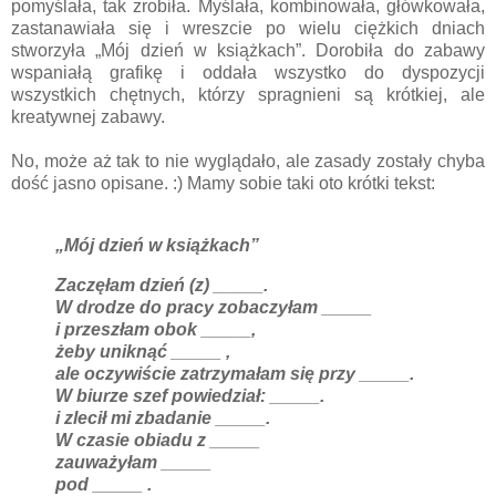
pomyślała, tak zrobiła. Myślała, kombinowała, główkowała,
zastanawiała się i wreszcie po wielu ciężkich dniach
stworzyła „Mój dzień w książkach”. Dorobiła do zabawy
wspaniałą grafikę i oddała wszystko do dyspozycji
wszystkich chętnych, którzy spragnieni są krótkiej, ale
kreatywnej zabawy.
No, może aż tak to nie wyglądało, ale zasady zostały chyba
dość jasno opisane. :) Mamy sobie taki oto krótki tekst:
„Mój dzień w książkach”
Zaczęłam dzień (z) _____.
W drodze do pracy zobaczyłam _____
i przeszłam obok _____,
żeby uniknąć _____ ,
ale oczywiście zatrzymałam się przy _____.
W biurze szef powiedział: _____.
i zlecił mi zbadanie _____.
W czasie obiadu z _____
zauważyłam _____
pod _____ .