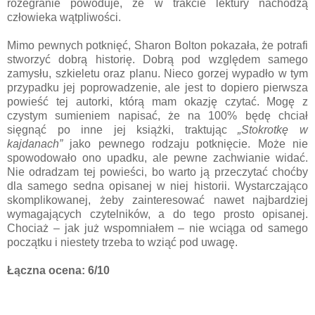
rozegranie powoduje, że w trakcie lektury nachodzą
człowieka wątpliwości.
Mimo pewnych potknięć, Sharon Bolton pokazała, że potrafi
stworzyć dobrą historię. Dobrą pod względem samego
zamysłu, szkieletu oraz planu. Nieco gorzej wypadło w tym
przypadku jej poprowadzenie, ale jest to dopiero pierwsza
powieść tej autorki, którą mam okazję czytać. Mogę z
czystym sumieniem napisać, że na 100% będę chciał
sięgnąć po inne jej książki, traktując
„Stokrotkę w
kajdanach”
jako pewnego rodzaju potknięcie. Może nie
spowodowało ono upadku, ale pewne zachwianie widać.
Nie odradzam tej powieści, bo warto ją przeczytać choćby
dla samego sedna opisanej w niej historii. Wystarczająco
skomplikowanej, żeby zainteresować nawet najbardziej
wymagających czytelników, a do tego prosto opisanej.
Chociaż – jak już wspomniałem – nie wciąga od samego
początku i niestety trzeba to wziąć pod uwagę.
Łączna ocena: 6/10