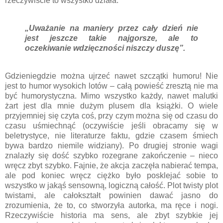
rzeczywiście to wszystko działa.
„Uważanie na maniery przez cały dzień nie
jest jeszcze takie najgorsze, ale to
oczekiwanie wdzięczności niszczy duszę”.
Gdzieniegdzie można ujrzeć nawet szczątki humoru! Nie
jest to humor wysokich lotów – całą powieść zresztą nie ma
być humorystyczna. Mimo wszystko każdy, nawet malutki
żart jest dla mnie dużym plusem dla książki. O wiele
przyjemniej się czyta coś, przy czym można się od czasu do
czasu uśmiechnąć (oczywiście jeśli obracamy się w
beletrystyce, nie literaturze faktu, gdzie czasem śmiech
bywa bardzo niemile widziany). Po drugiej stronie wagi
znalazły się dość szybko rozegrane zakończenie – nieco
wręcz zbyt szybko. Fajnie, że akcja zaczęła nabierać tempa,
ale pod koniec wręcz ciężko było posklejać sobie to
wszystko w jakąś sensowną, logiczną całość. Plot twisty plot
twistami, ale całokształt powinien dawać jasno do
zrozumienia, że to, co stworzyła autorka, ma ręce i nogi.
Rzeczywiście historia ma sens, ale zbyt szybkie jej