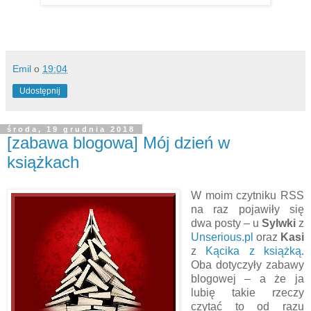
Emil
o
19:04
Udostępnij
środa, 19 grudnia 2018
[zabawa blogowa] Mój dzień w
książkach
W moim czytniku RSS
na raz pojawiły się
dwa posty – u
Sylwki
z
Unserious.pl
oraz
Kasi
z
Kącika z książką
.
Oba dotyczyły zabawy
blogowej – a że ja
lubię takie rzeczy
czytać to od razu