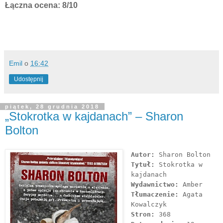
Łączna ocena: 8/10
Emil
o
16:42
Udostępnij
piątek, 28 grudnia 2018
„Stokrotka w kajdanach” – Sharon
Bolton
Autor:
Sharon Bolton
Tytuł:
Stokrotka w
kajdanach
Wydawnictwo:
Amber
Tłumaczenie:
Agata
Kowalczyk
Stron:
368