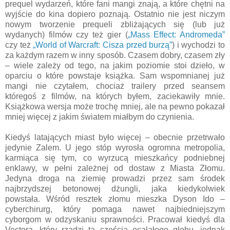
prequel wydarzeń, które fani mangi znają, a które chętni na
wyjście do kina dopiero poznają. Ostatnio nie jest niczym
nowym tworzenie prequeli zbliżających się (lub już
wydanych) filmów czy też gier (
„Mass Effect: Andromeda”
czy też
„World of Warcraft: Cisza przed burzą”
) i wychodzi to
za każdym razem w inny sposób. Czasem dobry, czasem zły
– wiele zależy od tego, na jakim poziomie stoi dzieło, w
oparciu o które powstaje książka. Sam wspomnianej już
mangi nie czytałem, chociaż trailery przed seansem
któregoś z filmów, na których byłem, zaciekawiły mnie.
Książkowa wersja może trochę mniej, ale na pewno pokazał
mniej więcej z jakim światem miałbym do czynienia.
Kiedyś latających miast było więcej – obecnie przetrwało
jedynie Zalem. U jego stóp wyrosła ogromna metropolia,
karmiąca się tym, co wyrzucą mieszkańcy podniebnej
enklawy, w pełni zależnej od dostaw z Miasta Złomu.
Jedyna droga na ziemię prowadzi przez sam środek
najbrzydszej betonowej dżungli, jaka kiedykolwiek
powstała. Wśród resztek złomu mieszka Dyson Ido –
cyberchirurg, który pomaga nawet najbiedniejszym
cyborgom w odzyskaniu sprawności. Pracował kiedyś dla
Vectora, który rządzi tą częścią ocalałego globu, jednak