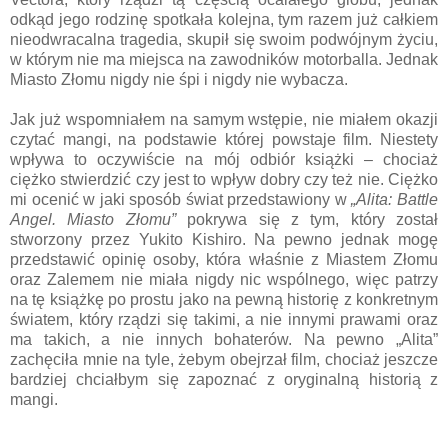
odkąd jego rodzinę spotkała kolejna, tym razem już całkiem
nieodwracalna tragedia, skupił się swoim podwójnym życiu,
w którym nie ma miejsca na zawodników motorballa. Jednak
Miasto Złomu nigdy nie śpi i nigdy nie wybacza.
Jak już wspomniałem na samym wstępie, nie miałem okazji
czytać mangi, na podstawie której powstaje film. Niestety
wpływa to oczywiście na mój odbiór książki – chociaż
ciężko stwierdzić czy jest to wpływ dobry czy też nie. Ciężko
mi ocenić w jaki sposób świat przedstawiony w
„Alita: Battle
Angel. Miasto Złomu”
pokrywa się z tym, który został
stworzony przez Yukito Kishiro. Na pewno jednak mogę
przedstawić opinię osoby, która właśnie z Miastem Złomu
oraz Zalemem nie miała nigdy nic wspólnego, więc patrzy
na tę książkę po prostu jako na pewną historię z konkretnym
światem, który rządzi się takimi, a nie innymi prawami oraz
ma takich, a nie innych bohaterów. Na pewno „Alita”
zachęciła mnie na tyle, żebym obejrzał film, chociaż jeszcze
bardziej chciałbym się zapoznać z oryginalną historią z
mangi.