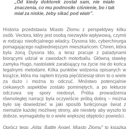
„Od kiedy doktorek został sam, nie miało
znaczenia, co mu podnosiło ciśnienie, bo i tak
miał za niskie, żeby sikać pod wiatr”.
Historia przedstawia Miasto Złomu z perspektywy kilku
osób. Vectora, który jest osobą niezwykle wpływową, czymś
w rodzaju nieoficjalnego władcy. Dysona Ido, cyberchirurga
pomagającego najbiedniejszym mieszkańcom. Chiren, która
była żoną Dysona Ido, a teraz pracuje z paladynami
biorącymi udział w zawodach motorballu. Główną stawkę
zamyka Hugo, nastolatek zarabiający na życie nie do końca
legalnymi metodami. Kilka punktów widzenia opisanych w
książce, która ma raptem trzysta pięćdziesiąt stron to o wiele
za dużo i można to odczuć. Mnóstwo potencjalnie
ciekawych aspektów zostało pominiętych, a po lekturze
odczuwa się spory niedosyt. Próba prowadzenia
równoległej narracji była oczywiście próbą dobrą – można
było się dowiedzieć w jaki sposób funkcjonuje świat z
niemalże każdej możliwej strony, ale niestety aby wyszło to
dobrze, wymagałoby to o wiele większej objętości powieści.
Oprócz tego
„Alita: Battle Angel. Miasto Złomu”
to książka