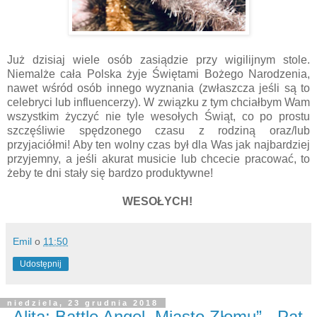
Już dzisiaj wiele osób zasiądzie przy wigilijnym stole.
Niemalże cała Polska żyje Świętami Bożego Narodzenia,
nawet wśród osób innego wyznania (zwłaszcza jeśli są to
celebryci lub influencerzy). W związku z tym chciałbym Wam
wszystkim życzyć nie tyle wesołych Świąt, co po prostu
szczęśliwie spędzonego czasu z rodziną oraz/lub
przyjaciółmi! Aby ten wolny czas był dla Was jak najbardziej
przyjemny, a jeśli akurat musicie lub chcecie pracować, to
żeby te dni stały się bardzo produktywne!
WESOŁYCH!
Emil
o
11:50
Udostępnij
niedziela, 23 grudnia 2018
„Alita: Battle Angel. Miasto Złomu” - Pat