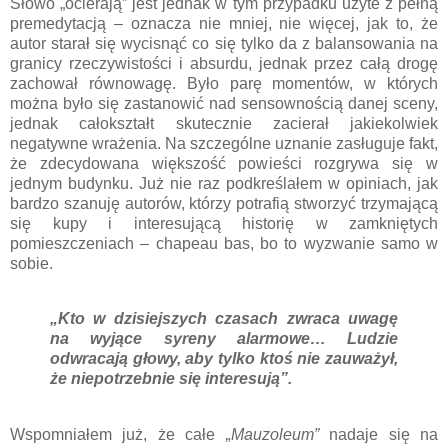
Słowo „ocierają” jest jednak w tym przypadku użyte z pełną
premedytacją – oznacza nie mniej, nie więcej, jak to, że
autor starał się wycisnąć co się tylko da z balansowania na
granicy rzeczywistości i absurdu, jednak przez całą drogę
zachował równowagę. Było parę momentów, w których
można było się zastanowić nad sensownością danej sceny,
jednak całokształt skutecznie zacierał jakiekolwiek
negatywne wrażenia. Na szczególne uznanie zasługuje fakt,
że zdecydowana większość powieści rozgrywa się w
jednym budynku. Już nie raz podkreślałem w opiniach, jak
bardzo szanuję autorów, którzy potrafią stworzyć trzymającą
się kupy i interesującą historię w zamkniętych
pomieszczeniach – chapeau bas, bo to wyzwanie samo w
sobie.
„Kto w dzisiejszych czasach zwraca uwagę
na wyjące syreny alarmowe… Ludzie
odwracają głowy, aby tylko ktoś nie zauważył,
że niepotrzebnie się interesują”.
Wspomniałem już, że całe
„Mauzoleum”
nadaje się na