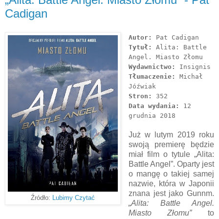
Cadigan
Autor:
Pat Cadigan
Tytuł:
Alita: Battle
Angel. Miasto Złomu
Wydawnictwo:
Insignis
Tłumaczenie:
Michał
Jóźwiak
Stron:
352
Data wydania:
12
grudnia 2018
Już w lutym 2019 roku
swoją premierę będzie
miał film o tytule „Alita:
Battle Angel”. Oparty jest
o mangę o takiej samej
nazwie, która w Japonii
znana jest jako Gunnm.
Źródło:
Lubimy Czytać
„Alita: Battle Angel.
Miasto Złomu”
to