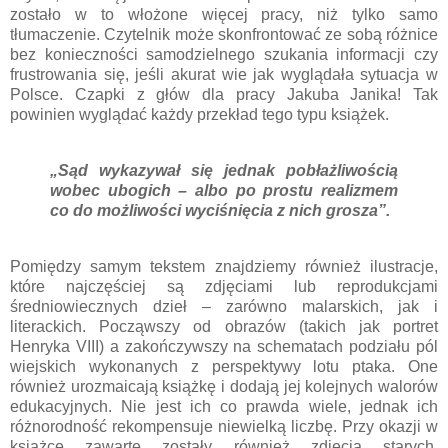
zostało w to włożone więcej pracy, niż tylko samo
tłumaczenie. Czytelnik może skonfrontować ze sobą różnice
bez konieczności samodzielnego szukania informacji czy
frustrowania się, jeśli akurat wie jak wyglądała sytuacja w
Polsce. Czapki z głów dla pracy Jakuba Janika! Tak
powinien wyglądać każdy przekład tego typu książek.
„Sąd wykazywał się jednak pobłażliwością
wobec ubogich – albo po prostu realizmem
co do możliwości wyciśnięcia z nich grosza”.
Pomiędzy samym tekstem znajdziemy również ilustracje,
które najczęściej są zdjęciami lub reprodukcjami
średniowiecznych dzieł – zarówno malarskich, jak i
literackich. Począwszy od obrazów (takich jak portret
Henryka VIII) a zakończywszy na schematach podziału pól
wiejskich wykonanych z perspektywy lotu ptaka. One
również urozmaicają książkę i dodają jej kolejnych walorów
edukacyjnych. Nie jest ich co prawda wiele, jednak ich
różnorodność rekompensuje niewielką liczbę. Przy okazji w
książce zawarte zostały również zdjęcia starych,