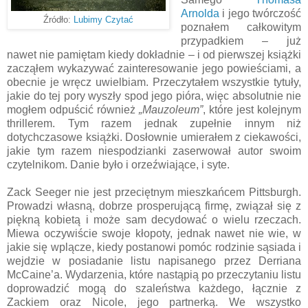
Arnolda
i jego twórczość
Źródło:
Lubimy Czytać
poznałem całkowitym
przypadkiem – już
nawet nie pamiętam kiedy dokładnie – i od pierwszej książki
zacząłem wykazywać zainteresowanie jego powieściami, a
obecnie je wręcz uwielbiam. Przeczytałem wszystkie tytuły,
jakie do tej pory wyszły spod jego pióra, więc absolutnie nie
mogłem odpuścić również
„Mauzoleum”
, które jest kolejnym
thrillerem. Tym razem jednak zupełnie innym niż
dotychczasowe książki. Dosłownie umierałem z ciekawości,
jakie tym razem niespodzianki zaserwował autor swoim
czytelnikom. Danie było i orzeźwiające, i syte.
Zack Seeger nie jest przeciętnym mieszkańcem Pittsburgh.
Prowadzi własną, dobrze prosperującą firmę, związał się z
piękną kobietą i może sam decydować o wielu rzeczach.
Miewa oczywiście swoje kłopoty, jednak nawet nie wie, w
jakie się wplącze, kiedy postanowi pomóc rodzinie sąsiada i
wejdzie w posiadanie listu napisanego przez Derriana
McCaine’a. Wydarzenia, które nastąpią po przeczytaniu listu
doprowadzić mogą do szaleństwa każdego, łącznie z
Zackiem oraz Nicole, jego partnerką. We wszystko