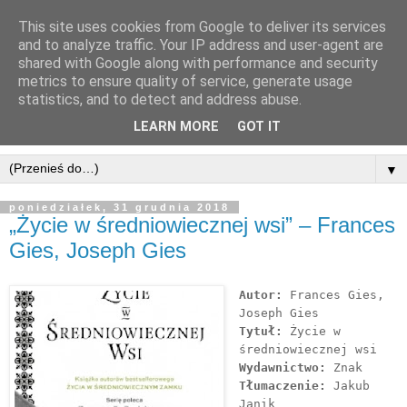
This site uses cookies from Google to deliver its services
and to analyze traffic. Your IP address and user-agent are
shared with Google along with performance and security
metrics to ensure quality of service, generate usage
statistics, and to detect and address abuse.
LEARN MORE
GOT IT
▼
poniedziałek, 31 grudnia 2018
„Życie w średniowiecznej wsi” – Frances
Gies, Joseph Gies
Autor:
Frances Gies,
Joseph Gies
Tytuł:
Życie w
średniowiecznej wsi
Wydawnictwo:
Znak
Tłumaczenie:
Jakub
Janik