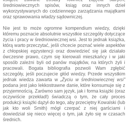
średniowiecznych spisów, ksiąg oraz innych dzieł
wykorzystywanych do codziennego zarządzania majątkami
oraz sprawowania władzy sądowniczej.
Nie jest to może ogromne kompendium wiedzy, dzięki
któremu poznacie absolutnie wszystkie szczegóły dotyczące
życia i pracy w średniowiecznej wsi. Jest to jednak książka,
którą warto przeczytać, jeśli chcecie poznać wiele aspektów
z chłopskiej egzystencji oraz dowiedzieć się jak działało
ówczesne prawo, czym się kierowali mieszkańcy i w jaki
sposób zależni byli od panów majątków, na których żyli i
pracowali. Bogata bibliografia pozwoli Wam zgłębić
szczegóły, jeśli poczujecie głód wiedzy. Przede wszystkim
jednak wiedza zawarta w
„Życiu w średniowiecznej wsi”
podana jest jako lekkostrawne danie, które konsumuje się z
przyjemnością. Zarówno sam język, jak i forma książki (oraz
oczywiście przekład!) świadczą o tym, że cały proces
produkcji książki dążył do tego, aby przeciętny Kowalski (lub
jak kto woli Smith) mógł czerpać z niej garściami i
dowiedział się nieco więcej o tym, jak żyło się w czasach
średnich.