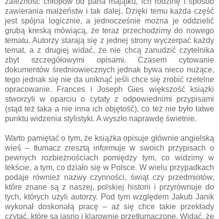
zależność chłopów od pana majątku, ich rodzinę i sposób
zawierania małżeństw i tak dalej. Dzięki temu każda część
jest spójna logicznie, a jednocześnie można je oddzielić
grubą kreską mówiącą, że teraz przechodzimy do nowego
tematu. Autorzy starają się z jednej strony wyczerpać każdy
temat, a z drugiej widać, że nie chcą zanudzić czytelnika
zbyt szczegółowymi opisami. Czasem cytowanie
dokumentów średniowiecznych jednak bywa nieco nużące,
tego jednak się nie da uniknąć jeśli chce się zrobić rzetelne
opracowanie. Frances i Joseph Gies większość książki
stworzyli w oparciu o cytaty z odpowiednimi przypisami
(stąd też taka a nie inna ich objętość), co też nie było łatwe
punktu widzenia stylistyki. A wyszło naprawdę świetnie.
Warto pamiętać o tym, że książka opisuje głównie angielską
wieś – tłumacz zresztą informuje w swoich przypisach o
pewnych rozbieżnościach pomiędzy tym, co widzimy w
tekście, a tym, co działo się w Polsce. W wielu przypadkach
podaje również nazwy czynności, świąt czy przedmiotów,
które znane są z naszej, polskiej historii i przyrównuje do
tych, których użyli autorzy. Pod tym względem Jakub Janik
wykonał doskonałą pracę – aż się chce takie przekłady
czytać, które są jasno i klarownie przetłumaczone. Widać, że