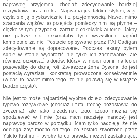
naprawdę przyjemna, chociaż zdecydowanie bardziej
rozrywkowa niż ambitna. Napisana jest lekkim stylem, więc
czyta się ją błyskawicznie i z przyjemnością. Nawet mimo
szarpania wątków, to przejścia pomiędzy nimi są płynne –
ciężko w tym przypadku zarzucić cokolwiek autorce. Jakby
nie patrzył nie otrzymałaby tych wszystkich nagród
kompletnie za nic. Postacie opisywane przez PAt Cadigan
zdecydowanie są dopracowane. Podczas lektury byłem
sobie w stanie wyobrazić nie tylko ich zachowanie, ale
również przypisać aktorów, którzy w mojej opinii najlepiej
pasowaliby do danej roli. Zwłaszcza żona Dysona Ido jest
postacią wyrazistą i konkretną, prowadzoną konsekwentnie
(widać to nawet mimo tego, że nie pojawią się w książce
bardzo często).
Nie jest to może najbardziej wybitne dzieło, zdecydowanie
typowo rozrywkowe (chociaż i tutaj trochę pozostawia do
życzenia), ale jako przedsmak tego, czego można się
spodziewać w filmie (oraz mam nadzieję mandze) jest
naprawdę bardzo w porządku. Mam tylko nadzieję, że nie
odbiega zbyt mocno od tego, co zostało stworzone przez
Yukito Kishiro – byłoby to co prawda niezbyt zaskakujące,