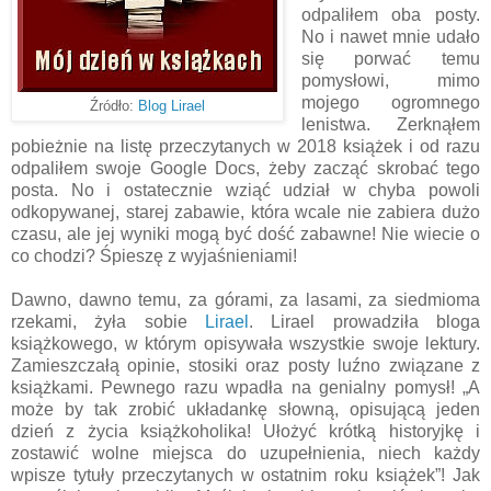
odpaliłem oba posty.
No i nawet mnie udało
się porwać temu
pomysłowi, mimo
mojego ogromnego
Źródło:
Blog Lirael
lenistwa. Zerknąłem
pobieżnie na listę przeczytanych w 2018 książek i od razu
odpaliłem swoje Google Docs, żeby zacząć skrobać tego
posta. No i ostatecznie wziąć udział w chyba powoli
odkopywanej, starej zabawie, która wcale nie zabiera dużo
czasu, ale jej wyniki mogą być dość zabawne! Nie wiecie o
co chodzi? Śpieszę z wyjaśnieniami!
Dawno, dawno temu, za górami, za lasami, za siedmioma
rzekami, żyła sobie
Lirael
. Lirael prowadziła bloga
książkowego, w którym opisywała wszystkie swoje lektury.
Zamieszczałą opinie, stosiki oraz posty luźno związane z
książkami. Pewnego razu wpadła na genialny pomysł! „A
może by tak zrobić układankę słowną, opisującą jeden
dzień z życia książkoholika! Ułożyć krótką historyjkę i
zostawić wolne miejsca do uzupełnienia, niech każdy
wpisze tytuły przeczytanych w ostatnim roku książek”! Jak