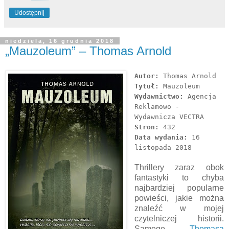
Udostępnij
niedziela, 16 grudnia 2018
„Mauzoleum” – Thomas Arnold
Autor:
Thomas Arnold
Tytuł:
Mauzoleum
Wydawnictwo:
Agencja
Reklamowo -
Wydawnicza VECTRA
Stron:
432
Data wydania:
16
listopada 2018
Thrillery zaraz obok
fantastyki to chyba
najbardziej popularne
powieści, jakie można
znaleźć w mojej
czytelniczej historii.
Samego
Thomasa