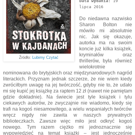
Data wydania:
19
lipca 2016
Do niedawna nazwisko
Sharon Bolton nie
mówiło mi absolutnie
nic. Jak się okazuje,
autorka ma na swoim
koncie już kilka książek,
kryminałów oraz
Źródło:
Lubimy Czytać
thrillerów, była również
wielokrotnie
nominowana do brytyjskich oraz międzynarodowych nagród
literackich. Przyznam jednak szczerze, że nie wiem kiedy
zwróciłbym uwagę na jej twórczość, gdyby nie to, że udało
mi się kupić jej książkę za raptem 12 zł (nawet nie pamiętam
gdzie dokładnie). Na świecie jest tyle książek i tylu
ciekawych autorów, że zwyczajnie nie wiadomo, kiedy się
trafi na kogoś niesamowitego, a wielu wspaniałych twórców
wręcz nigdy nie zawita w naszych prywatnych
biblioteczkach. Zawsze więc miło jest odkryć kogoś
nowego. Tym razem ciężko mi jednoznacznie się
wypowiedzieć na temat książki – jest jednocześnie