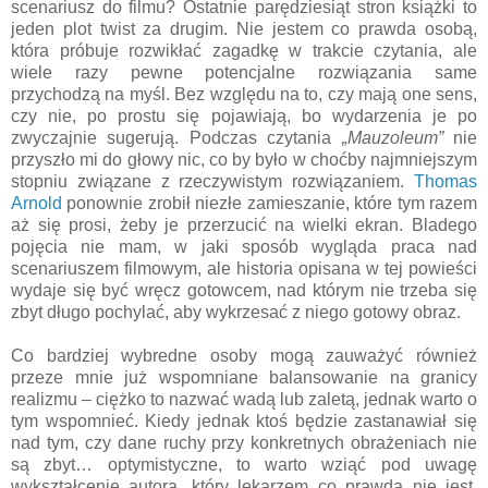
scenariusz do filmu? Ostatnie parędziesiąt stron książki to
jeden plot twist za drugim. Nie jestem co prawda osobą,
która próbuje rozwikłać zagadkę w trakcie czytania, ale
wiele razy pewne potencjalne rozwiązania same
przychodzą na myśl. Bez względu na to, czy mają one sens,
czy nie, po prostu się pojawiają, bo wydarzenia je po
zwyczajnie sugerują. Podczas czytania
„Mauzoleum”
nie
przyszło mi do głowy nic, co by było w choćby najmniejszym
stopniu związane z rzeczywistym rozwiązaniem.
Thomas
Arnold
ponownie zrobił niezłe zamieszanie, które tym razem
aż się prosi, żeby je przerzucić na wielki ekran. Bladego
pojęcia nie mam, w jaki sposób wygląda praca nad
scenariuszem filmowym, ale historia opisana w tej powieści
wydaje się być wręcz gotowcem, nad którym nie trzeba się
zbyt długo pochylać, aby wykrzesać z niego gotowy obraz.
Co bardziej wybredne osoby mogą zauważyć również
przeze mnie już wspomniane balansowanie na granicy
realizmu – ciężko to nazwać wadą lub zaletą, jednak warto o
tym wspomnieć. Kiedy jednak ktoś będzie zastanawiał się
nad tym, czy dane ruchy przy konkretnych obrażeniach nie
są zbyt… optymistyczne, to warto wziąć pod uwagę
wykształcenie autora, który lekarzem co prawda nie jest,