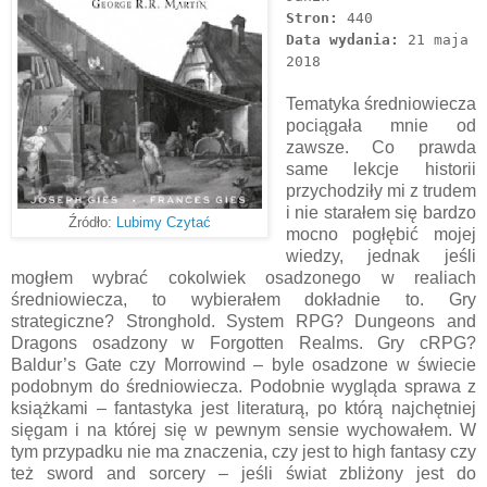
Stron:
440
Data wydania:
21 maja
2018
Tematyka średniowiecza
pociągała mnie od
zawsze. Co prawda
same lekcje historii
przychodziły mi z trudem
i nie starałem się bardzo
Źródło:
Lubimy Czytać
mocno pogłębić mojej
wiedzy, jednak jeśli
mogłem wybrać cokolwiek osadzonego w realiach
średniowiecza, to wybierałem dokładnie to. Gry
strategiczne? Stronghold. System RPG? Dungeons and
Dragons osadzony w Forgotten Realms. Gry cRPG?
Baldur’s Gate czy Morrowind – byle osadzone w świecie
podobnym do średniowiecza. Podobnie wygląda sprawa z
książkami – fantastyka jest literaturą, po którą najchętniej
sięgam i na której się w pewnym sensie wychowałem. W
tym przypadku nie ma znaczenia, czy jest to high fantasy czy
też sword and sorcery – jeśli świat zbliżony jest do