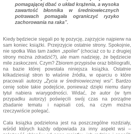
pomagającej dbać o układ krążenia, a wysoka
zawartość błonnika w średniowiecznych
potrawach pomagała ograniczyć ryzyko
zachorowania na raka”.
Kiedy będziecie sięgali po tę pozycję, zajrzyjcie najpierw na
sam koniec książki. Przejrzyjcie ostatnie strony. Spokojnie,
nie spotka Was tam żaden „spoiler” (chociaż co tu z drugiej
strony można zdradzić?), ale mam nadzieję, że będziecie
mile zaskoczeni. Czym? Zbiorem przypisów oraz bibliografii,
na bazie której powstała niniejsza książka. Ostatnie
kilkadziesiąt stron to właśnie źródła, w oparciu o które
pracowali autorzy
„Życia w średniowiecznej wsi”
. Bardzo
cenię sobie takie podejście, ponieważ dzięki niemu dany
tytuł nabiera wiarygodności. Widać, że autor (w tym
przypadku autorzy) poświęcili swój czas na porządne
zbadanie tematu i napisali coś, na czym można
rzeczywiście polegać.
Cała książka podzielona jest na poszczególne rozdziały,
wśród których każdy odpowiada za inny aspekt wsi –