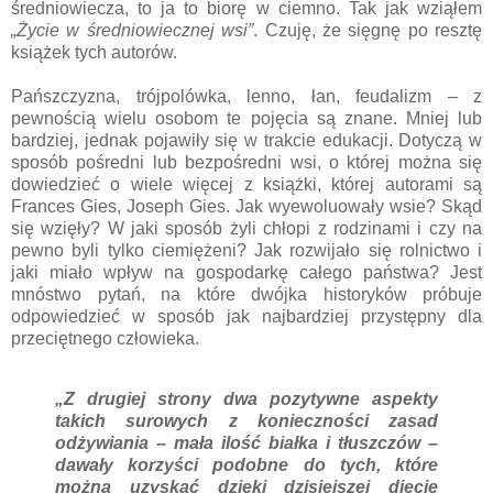
średniowiecza, to ja to biorę w ciemno. Tak jak wziąłem
„Życie w średniowiecznej wsi”
. Czuję, że sięgnę po resztę
książek tych autorów.
Pańszczyzna, trójpolówka, lenno, łan, feudalizm – z
pewnością wielu osobom te pojęcia są znane. Mniej lub
bardziej, jednak pojawiły się w trakcie edukacji. Dotyczą w
sposób pośredni lub bezpośredni wsi, o której można się
dowiedzieć o wiele więcej z książki, której autorami są
Frances Gies, Joseph Gies. Jak wyewoluowały wsie? Skąd
się wzięły? W jaki sposób żyli chłopi z rodzinami i czy na
pewno byli tylko ciemiężeni? Jak rozwijało się rolnictwo i
jaki miało wpływ na gospodarkę całego państwa? Jest
mnóstwo pytań, na które dwójka historyków próbuje
odpowiedzieć w sposób jak najbardziej przystępny dla
przeciętnego człowieka.
„Z drugiej strony dwa pozytywne aspekty
takich surowych z konieczności zasad
odżywiania – mała ilość białka i tłuszczów –
dawały korzyści podobne do tych, które
można uzyskać dzięki dzisiejszej diecie