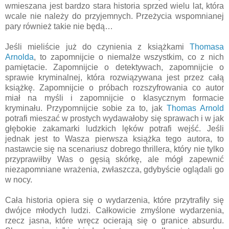
wmieszana jest bardzo stara historia sprzed wielu lat, która
wcale nie należy do przyjemnych. Przeżycia wspomnianej
pary również takie nie będą…
Jeśli mieliście już do czynienia z książkami
Thomasa
Arnolda
, to zapomnijcie o niemalże wszystkim, co z nich
pamiętacie. Zapomnijcie o detektywach, zapomnijcie o
sprawie kryminalnej, która rozwiązywana jest przez całą
książkę. Zapomnijcie o próbach rozszyfrowania co autor
miał na myśli i zapomnijcie o klasycznym formacie
kryminału. Przypomnijcie sobie za to, jak
Thomas Arnold
potrafi mieszać w prostych wydawałoby się sprawach i w jak
głębokie zakamarki ludzkich lęków potrafi wejść. Jeśli
jednak jest to Wasza pierwsza książka tego autora, to
nastawcie się na scenariusz dobrego thrillera, który nie tylko
przyprawiłby Was o gęsią skórkę, ale mógł zapewnić
niezapomniane wrażenia, zwłaszcza, gdybyście oglądali go
w nocy.
Cała historia opiera się o wydarzenia, które przytrafiły się
dwójce młodych ludzi. Całkowicie zmyślone wydarzenia,
rzecz jasna, które wręcz ocierają się o granice absurdu.