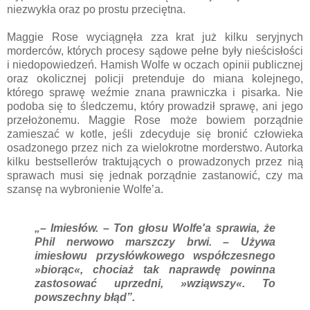
niezwykła oraz po prostu przeciętna.
Maggie Rose wyciągnęła zza krat już kilku seryjnych
morderców, których procesy sądowe pełne były nieścisłości
i niedopowiedzeń. Hamish Wolfe w oczach opinii publicznej
oraz okolicznej policji pretenduje do miana kolejnego,
którego sprawę weźmie znana prawniczka i pisarka. Nie
podoba się to śledczemu, który prowadził sprawę, ani jego
przełożonemu. Maggie Rose może bowiem porządnie
zamieszać w kotle, jeśli zdecyduje się bronić człowieka
osadzonego przez nich za wielokrotne morderstwo. Autorka
kilku bestsellerów traktujących o prowadzonych przez nią
sprawach musi się jednak porządnie zastanowić, czy ma
szansę na wybronienie Wolfe’a.
„– Imiesłów. – Ton głosu Wolfe'a sprawia, że
Phil nerwowo marszczy brwi. – Używa
imiesłowu przysłówkowego współczesnego
»biorąc«, chociaż tak naprawdę powinna
zastosować uprzedni, »wziąwszy«. To
powszechny błąd”.