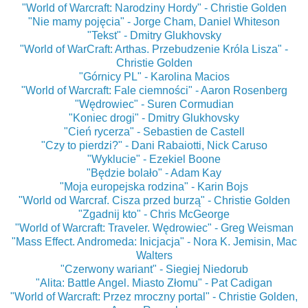
"World of Warcraft: Narodziny Hordy" - Christie Golden
"Nie mamy pojęcia" - Jorge Cham, Daniel Whiteson
"Tekst" - Dmitry Glukhovsky
"World of WarCraft: Arthas. Przebudzenie Króla Lisza" -
Christie Golden
"Górnicy PL" - Karolina Macios
"World of Warcraft: Fale ciemności" - Aaron Rosenberg
"Wędrowiec" - Suren Cormudian
"Koniec drogi" - Dmitry Glukhovsky
"Cień rycerza" - Sebastien de Castell
"Czy to pierdzi?" - Dani Rabaiotti, Nick Caruso
"Wyklucie" - Ezekiel Boone
"Będzie bolało" - Adam Kay
"Moja europejska rodzina" - Karin Bojs
"World od Warcraf. Cisza przed burzą" - Christie Golden
"Zgadnij kto" - Chris McGeorge
"World of Warcraft: Traveler. Wędrowiec" - Greg Weisman
"Mass Effect. Andromeda: Inicjacja" - Nora K. Jemisin, Mac
Walters
"Czerwony wariant" - Siegiej Niedorub
"Alita: Battle Angel. Miasto Złomu" - Pat Cadigan
"World of Warcraft: Przez mroczny portal" - Christie Golden,