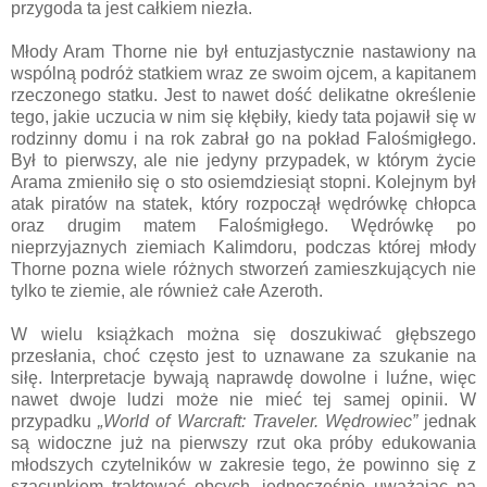
przygoda ta jest całkiem niezła.
Młody Aram Thorne nie był entuzjastycznie nastawiony na
wspólną podróż statkiem wraz ze swoim ojcem, a kapitanem
rzeczonego statku. Jest to nawet dość delikatne określenie
tego, jakie uczucia w nim się kłębiły, kiedy tata pojawił się w
rodzinny domu i na rok zabrał go na pokład Falośmigłego.
Był to pierwszy, ale nie jedyny przypadek, w którym życie
Arama zmieniło się o sto osiemdziesiąt stopni. Kolejnym był
atak piratów na statek, który rozpoczął wędrówkę chłopca
oraz drugim matem Falośmigłego. Wędrówkę po
nieprzyjaznych ziemiach Kalimdoru, podczas której młody
Thorne pozna wiele różnych stworzeń zamieszkujących nie
tylko te ziemie, ale również całe Azeroth.
W wielu książkach można się doszukiwać głębszego
przesłania, choć często jest to uznawane za szukanie na
siłę. Interpretacje bywają naprawdę dowolne i luźne, więc
nawet dwoje ludzi może nie mieć tej samej opinii. W
przypadku
„World of Warcraft: Traveler. Wędrowiec”
jednak
są widoczne już na pierwszy rzut oka próby edukowania
młodszych czytelników w zakresie tego, że powinno się z
szacunkiem traktować obcych, jednocześnie uważając na