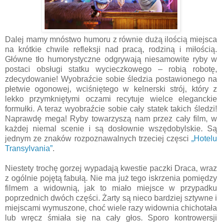
Dalej mamy mnóstwo humoru z równie dużą ilością miejsca
na krótkie chwile refleksji nad pracą, rodziną i miłością.
Główne tło humorystyczne odgrywają niesamowite ryby w
postaci obsługi statku wycieczkowego – robią robotę,
zdecydowanie! Wyobraźcie sobie śledzia postawionego na
płetwie ogonowej, wciśniętego w kelnerski strój, który z
lekko przymkniętymi oczami recytuje wielce eleganckie
formułki. A teraz wyobraźcie sobie cały statek takich śledzi!
Naprawdę mega! Ryby towarzyszą nam przez cały film, w
każdej niemal scenie i są dosłownie wszędobylskie. Są
jednym ze znaków rozpoznawalnych trzeciej częsci
„Hotelu
Transylvania”
.
Niestety trochę gorzej wypadają kwestie paczki Draca, wraz
z ogólnie pojętą fabułą. Nie ma już tego iskrzenia pomiędzy
filmem a widownią, jak to miało miejsce w przypadku
poprzednich dwóch części. Żarty są nieco bardziej sztywne i
miejscami wymuszone, choć wiele razy widownia chichotała
lub wręcz śmiała się na cały głos. Sporo kontrowersji