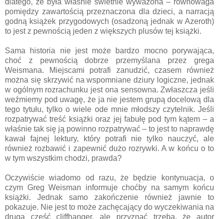
dlatego, że była właśnie świetnie wyważona – równowaga
pomiędzy zawartością przeznaczona dla dzieci, a narracją
godną książek przygodowych (osadzoną jednak w Azeroth)
to jest z pewnością jeden z większych plusów tej książki.
Sama historia nie jest może bardzo mocno porywająca,
choć z pewnością dobrze przemyślana przez grega
Weismana. Miejscami potrafi zanudzić, czasem również
można się skrzywić na wspomniane dziury logiczne, jednak
w ogólnym rozrachunku jest ona sensowna. Zwłaszcza jeśli
weźmiemy pod uwagę, że ja nie jestem grupą docelową dla
tego tytułu, tylko o wiele ode mnie młodszy czytelnik. Jeśli
rozpatrywać treść książki oraz jej fabułę pod tym kątem – a
właśnie tak się ją powinno rozpatrywać – to jest to naprawdę
kawał fajnej lektury, który potrafi nie tylko nauczyć, ale
również rozbawić i zapewnić dużo rozrywki. A w końcu o to
w tym wszystkim chodzi, prawda?
Oczywiście wiadomo od razu, że będzie kontynuacja, o
czym Greg Weisman informuje choćby na samym końcu
książki. Jednak samo zakończenie również jawnie to
pokazuje. Nie jest to może zachęcający do wyczekiwania na
drugą część cliffhanger, ale przyznać trzeba, że autor