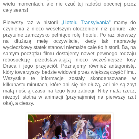
wielu momentach, ale nie czuć tej radości obecnej przez
cały seans!
Pierwszy raz w historii
„Hotelu Transylvania”
mamy do
czynienia z nieco weselszym otoczeniem niż ponure, ale
przytulne zamczysko pełniące rolę hotelu. Po raz pierwszy
na dłuższą metę oczywiście, kiedy tak naprawdę
wycieczkowy statek stanowi niemalże całe tło historii. Ba, na
samym początku filmu dostajemy nawet pewnego rodzaju
retrospekcję przedstawiającą nieco wcześniejsze losy
Draca i jego przyjaciół. Poznajemy również antagonistę,
który towarzyszył będzie widowni przez większą część filmu.
Wszystkie te informacje zostały skondensowane w
kilkunastu minutach, które ani się nie dłużą, ani nie są zbyt
małą ilością czasu na tego typu zabiegi. Niby mała rzecz,
niezbyt istotna w animacji (przynajmniej na pierwszy rzut
oka), a cieszy.