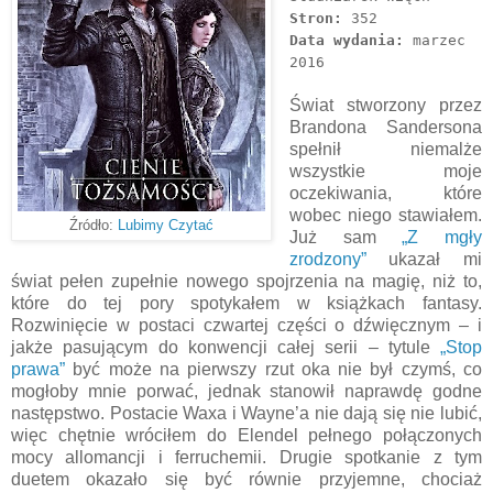
Stron:
352
Data wydania:
marzec
2016
Świat stworzony przez
Brandona Sandersona
spełnił niemalże
wszystkie moje
oczekiwania, które
wobec niego stawiałem.
Źródło:
Lubimy Czytać
Już sam
„Z mgły
zrodzony”
ukazał mi
świat pełen zupełnie nowego spojrzenia na magię, niż to,
które do tej pory spotykałem w książkach fantasy.
Rozwinięcie w postaci czwartej części o dźwięcznym – i
jakże pasującym do konwencji całej serii – tytule
„Stop
prawa”
być może na pierwszy rzut oka nie był czymś, co
mogłoby mnie porwać, jednak stanowił naprawdę godne
następstwo. Postacie Waxa i Wayne’a nie dają się nie lubić,
więc chętnie wróciłem do Elendel pełnego połączonych
mocy allomancji i ferruchemii. Drugie spotkanie z tym
duetem okazało się być równie przyjemne, chociaż