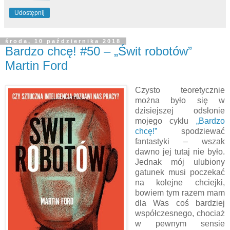
Udostępnij
środa, 10 października 2018
Bardzo chcę! #50 – „Świt robotów”
Martin Ford
Czysto teoretycznie
można było się w
dzisiejszej odsłonie
mojego cyklu
„Bardzo
chcę!”
spodziewać
fantastyki – wszak
dawno jej tutaj nie było.
Jednak mój ulubiony
gatunek musi poczekać
na kolejne chciejki,
bowiem tym razem mam
dla Was coś bardziej
współczesnego, chociaż
w pewnym sensie