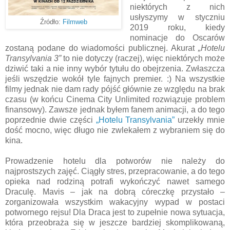
niektórych z nich
usłyszymy w styczniu
Źródło:
Filmweb
2019 roku, kiedy
nominacje do Oscarów
zostaną podane do wiadomości publicznej. Akurat
„Hotelu
Transylvania 3”
to nie dotyczy (raczej), więc niektórych może
dziwić taki a nie inny wybór tytułu do obejrzenia. Zwłaszcza
jeśli wszędzie wokół tyle fajnych premier. :) Na wszystkie
filmy jednak nie dam rady pójść głównie ze względu na brak
czasu (w końcu Cinema City Unlimited rozwiązuje problem
finansowy). Zawsze jednak byłem fanem animacji, a do tego
poprzednie dwie części
„Hotelu Transylvania”
urzekły mnie
dość mocno, więc długo nie zwlekałem z wybraniem się do
kina.
Prowadzenie hotelu dla potworów nie należy do
najprostszych zajęć. Ciągły stres, przepracowanie, a do tego
opieka nad rodziną potrafi wykończyć nawet samego
Draculę. Mavis – jak na dobrą córeczkę przystało –
zorganizowała wszystkim wakacyjny wypad w postaci
potwornego rejsu! Dla Draca jest to zupełnie nowa sytuacja,
która przeobraża się w jeszcze bardziej skomplikowaną,