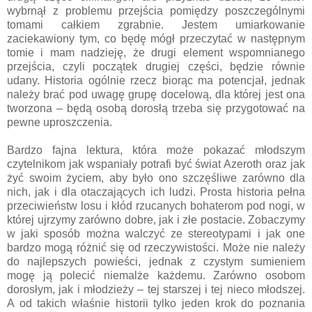
wybrnął z problemu przejścia pomiędzy poszczególnymi
tomami całkiem zgrabnie. Jestem umiarkowanie
zaciekawiony tym, co będę mógł przeczytać w następnym
tomie i mam nadzieję, że drugi element wspomnianego
przejścia, czyli początek drugiej części, będzie równie
udany. Historia ogólnie rzecz biorąc ma potencjał, jednak
należy brać pod uwagę grupę docelową, dla której jest ona
tworzona – będą osobą dorosłą trzeba się przygotować na
pewne uproszczenia.
Bardzo fajna lektura, która może pokazać młodszym
czytelnikom jak wspaniały potrafi być świat Azeroth oraz jak
żyć swoim życiem, aby było ono szczęśliwe zarówno dla
nich, jak i dla otaczających ich ludzi. Prosta historia pełna
przeciwieństw losu i kłód rzucanych bohaterom pod nogi, w
której ujrzymy zarówno dobre, jak i złe postacie. Zobaczymy
w jaki sposób można walczyć ze stereotypami i jak one
bardzo mogą różnić się od rzeczywistości. Może nie należy
do najlepszych powieści, jednak z czystym sumieniem
mogę ją polecić niemalże każdemu. Zarówno osobom
dorosłym, jak i młodzieży – tej starszej i tej nieco młodszej.
A od takich właśnie historii tylko jeden krok do poznania