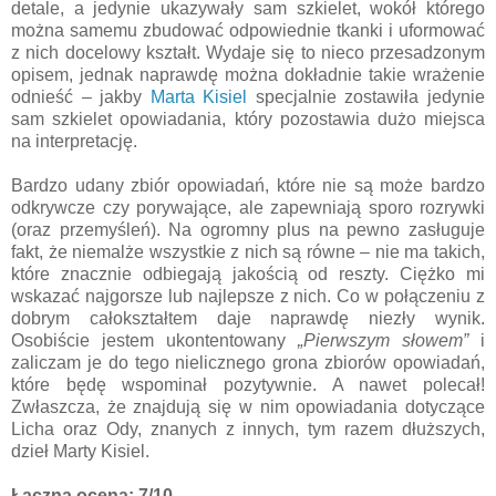
detale, a jedynie ukazywały sam szkielet, wokół którego
można samemu zbudować odpowiednie tkanki i uformować
z nich docelowy kształt. Wydaje się to nieco przesadzonym
opisem, jednak naprawdę można dokładnie takie wrażenie
odnieść – jakby
Marta Kisiel
specjalnie zostawiła jedynie
sam szkielet opowiadania, który pozostawia dużo miejsca
na interpretację.
Bardzo udany zbiór opowiadań, które nie są może bardzo
odkrywcze czy porywające, ale zapewniają sporo rozrywki
(oraz przemyśleń). Na ogromny plus na pewno zasługuje
fakt, że niemalże wszystkie z nich są równe – nie ma takich,
które znacznie odbiegają jakością od reszty. Ciężko mi
wskazać najgorsze lub najlepsze z nich. Co w połączeniu z
dobrym całokształtem daje naprawdę niezły wynik.
Osobiście jestem ukontentowany
„Pierwszym słowem”
i
zaliczam je do tego nielicznego grona zbiorów opowiadań,
które będę wspominał pozytywnie. A nawet polecał!
Zwłaszcza, że znajdują się w nim opowiadania dotyczące
Licha oraz Ody, znanych z innych, tym razem dłuższych,
dzieł Marty Kisiel.
Łączna ocena: 7/10