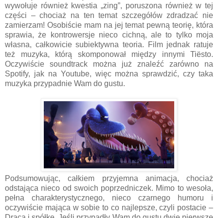
wywołuje również kwestia „zing”, poruszona również w tej
części – chociaż na ten temat szczegółów zdradzać nie
zamierzam! Osobiście mam na jej temat pewną teorię, która
sprawia, że kontrowersje nieco cichną, ale to tylko moja
własna, całkowicie subiektywna teoria. Film jednak ratuje
też muzyka, którą skomponował między innymi Tiësto.
Oczywiście soundtrack można już znaleźć zarówno na
Spotify, jak na Youtube, więc można sprawdzić, czy taka
muzyka przypadnie Wam do gustu.
Podsumowując, całkiem przyjemna animacja, chociaż
odstająca nieco od swoich poprzedniczek. Mimo to wesoła,
pełna charakterystycznego, nieco czarnego humoru i
oczywiście mająca w sobie to co najlepsze, czyli postacie –
Draca i spółkę. Jeśli przypadły Wam do gustu dwie pierwsze