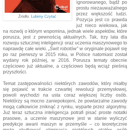
ignorowanego, bądź po
prostu niezauważalnego
przez większość ludzi.
Źródło:
Lubimy Czytać
Pozycja jest co prawda
już nieco wiekowa, jak
na rozwój o którym wspomina, jednak wiele aspektów, które
porusza, jest z pewnością aktualnych. Tak, trzy lata dla
rozwoju sztucznej inteligencji oraz uczenia maszynowego to
naprawdę całe wieki.
„Świt robotów”
w oryginale pojawił się
po raz pierwszy w 2015 roku, w Polsce natomiast został
wydany rok później, w 2016. Porusza tematy obecnie
częściowo już aktualne, a częściowo będą wciąż pieśnią
przyszłości.
Temat zastępowalności niektórych zawodów, który miałby
się pojawić w trakcie czwartej rewolucji przemysłowej,
powoli wychodzi na usta coraz większej liczby osób.
Niektórzy są mocno zaniepokojeni, że powtarzalne zawody
mogą całkowicie zniknąć z rynku, wyparte przez algorytmy.
Już teraz sztuczna inteligencja potrafi pisać proste notatki
prasowe, a uczenie maszynowe jest w stanie wyliczyć
predykcje awarii maszyn w przemyśle – co teoretycznie
może skutkować eliminacją niektórych etatów osób