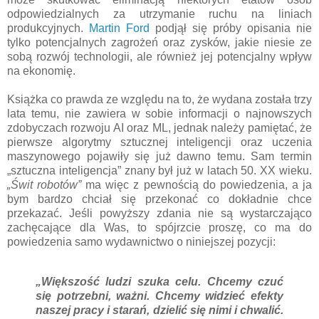
odpowiedzialnych za utrzymanie ruchu na liniach
produkcyjnych.
Martin Ford
podjął się próby opisania nie
tylko potencjalnych zagrożeń oraz zysków, jakie niesie ze
sobą rozwój technologii, ale również jej potencjalny wpływ
na ekonomię.
Książka co prawda ze względu na to, że wydana została trzy
lata temu, nie zawiera w sobie informacji o najnowszych
zdobyczach rozwoju AI oraz ML, jednak należy pamiętać, że
pierwsze algorytmy sztucznej inteligencji oraz uczenia
maszynowego pojawiły się już dawno temu. Sam termin
„sztuczna inteligencja” znany był już w latach 50. XX wieku.
„Świt robotów”
ma więc z pewnością do powiedzenia, a ja
bym bardzo chciał się przekonać co dokładnie chce
przekazać. Jeśli powyższy zdania nie są wystarczająco
zachęcające dla Was, to spójrzcie proszę, co ma do
powiedzenia samo wydawnictwo o niniejszej pozycji:
„Większość ludzi szuka celu. Chcemy czuć
się potrzebni, ważni. Chcemy widzieć efekty
naszej pracy i starań, dzielić się nimi i chwalić.