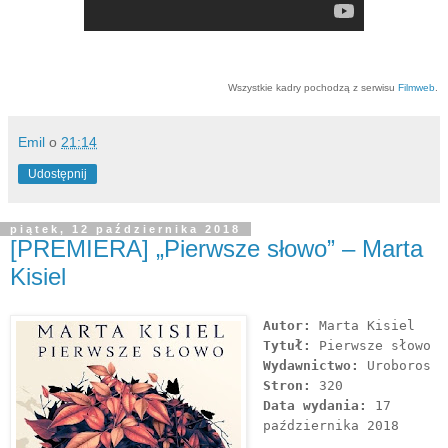
Wszystkie kadry pochodzą z serwisu
Filmweb
.
Emil
o
21:14
Udostępnij
piątek, 12 października 2018
[PREMIERA] „Pierwsze słowo” – Marta
Kisiel
Autor:
Marta Kisiel
Tytuł:
Pierwsze słowo
Wydawnictwo:
Uroboros
Stron:
320
Data wydania:
17
października 2018