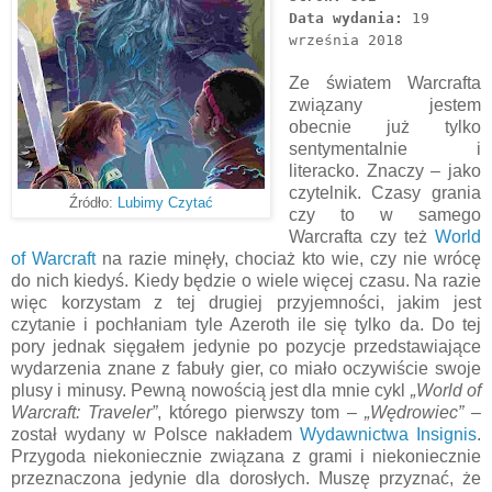
Data wydania:
19
września 2018
Ze światem Warcrafta
związany jestem
obecnie już tylko
sentymentalnie i
literacko. Znaczy – jako
czytelnik. Czasy grania
Źródło:
Lubimy Czytać
czy to w samego
Warcrafta czy też
World
of Warcraft
na razie minęły, chociaż kto wie, czy nie wrócę
do nich kiedyś. Kiedy będzie o wiele więcej czasu. Na razie
więc korzystam z tej drugiej przyjemności, jakim jest
czytanie i pochłaniam tyle Azeroth ile się tylko da. Do tej
pory jednak sięgałem jedynie po pozycje przedstawiające
wydarzenia znane z fabuły gier, co miało oczywiście swoje
plusy i minusy. Pewną nowością jest dla mnie cykl
„World of
Warcraft: Traveler”
, którego pierwszy tom –
„Wędrowiec”
–
został wydany w Polsce nakładem
Wydawnictwa Insignis
.
Przygoda niekoniecznie związana z grami i niekoniecznie
przeznaczona jedynie dla dorosłych. Muszę przyznać, że