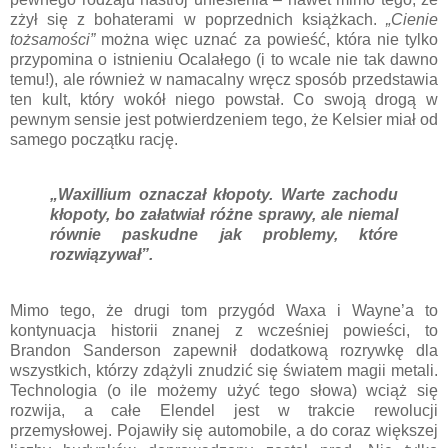
zżył się z bohaterami w poprzednich książkach.
„Cienie
tożsamości”
można więc uznać za powieść, która nie tylko
przypomina o istnieniu Ocalałego (i to wcale nie tak dawno
temu!), ale również w namacalny wręcz sposób przedstawia
ten kult, który wokół niego powstał. Co swoją drogą w
pewnym sensie jest potwierdzeniem tego, że Kelsier miał od
samego początku rację.
„Waxillium oznaczał kłopoty. Warte zachodu
kłopoty, bo załatwiał różne sprawy, ale niemal
równie paskudne jak problemy, które
rozwiązywał”.
Mimo tego, że drugi tom przygód Waxa i Wayne’a to
kontynuacja historii znanej z wcześniej powieści, to
Brandon Sanderson zapewnił dodatkową rozrywkę dla
wszystkich, którzy zdążyli znudzić się światem magii metali.
Technologia (o ile możemy użyć tego słowa) wciąż się
rozwija, a całe Elendel jest w trakcie rewolucji
przemysłowej. Pojawiły się automobile, a do coraz większej