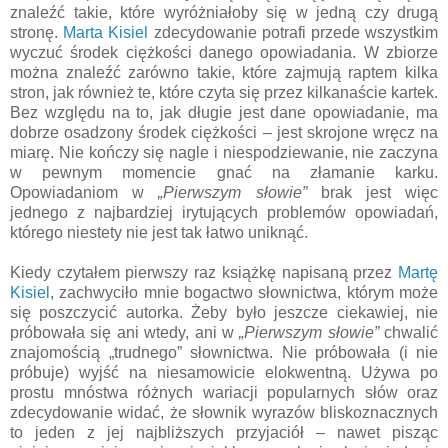
znaleźć takie, które wyróżniałoby się w jedną czy drugą
stronę.
Marta Kisiel
zdecydowanie potrafi przede wszystkim
wyczuć środek ciężkości danego opowiadania. W zbiorze
można znaleźć zarówno takie, które zajmują raptem kilka
stron, jak również te, które czyta się przez kilkanaście kartek.
Bez względu na to, jak długie jest dane opowiadanie, ma
dobrze osadzony środek ciężkości – jest skrojone wręcz na
miarę. Nie kończy się nagle i niespodziewanie, nie zaczyna
w pewnym momencie gnać na złamanie karku.
Opowiadaniom w
„Pierwszym słowie”
brak jest więc
jednego z najbardziej irytujących problemów opowiadań,
którego niestety nie jest tak łatwo uniknąć.
Kiedy czytałem pierwszy raz książkę napisaną przez
Martę
Kisiel
, zachwyciło mnie bogactwo słownictwa, którym może
się poszczycić autorka. Żeby było jeszcze ciekawiej, nie
próbowała się ani wtedy, ani w
„Pierwszym słowie”
chwalić
znajomością „trudnego” słownictwa. Nie próbowała (i nie
próbuje) wyjść na niesamowicie elokwentną. Używa po
prostu mnóstwa różnych wariacji popularnych słów oraz
zdecydowanie widać, że słownik wyrazów bliskoznacznych
to jeden z jej najbliższych przyjaciół – nawet pisząc