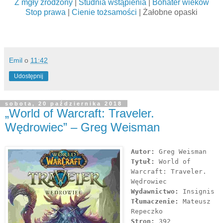
Z mgły zrodzony
|
Studnia wstąpienia
|
Bohater wieków
Stop prawa
|
Cienie tożsamości
| Żałobne opaski
Emil
o
11:42
Udostępnij
sobota, 20 października 2018
„World of Warcraft: Traveler.
Wędrowiec” – Greg Weisman
Autor:
Greg Weisman
Tytuł:
World of
Warcraft: Traveler.
Wędrowiec
Wydawnictwo:
Insignis
Tłumaczenie:
Mateusz
Repeczko
Stron:
392