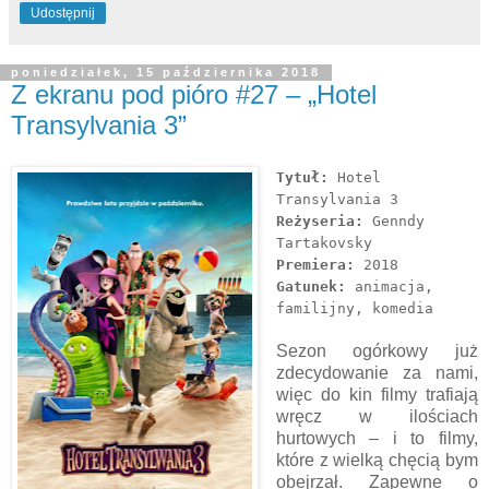
Udostępnij
poniedziałek, 15 października 2018
Z ekranu pod pióro #27 – „Hotel
Transylvania 3”
Tytuł:
Hotel
Transylvania 3
Reżyseria:
Genndy
Tartakovsky
Premiera:
2018
Gatunek:
animacja,
familijny, komedia
Sezon ogórkowy już
zdecydowanie za nami,
więc do kin filmy trafiają
wręcz w ilościach
hurtowych – i to filmy,
które z wielką chęcią bym
obejrzał. Zapewne o