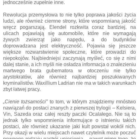
jednocześnie zupełnie inne.
Rewolucja przemysłowa to nie tylko poprawa jakości życia
ludzi, ale również ciemne strony, które wspomnianą jakość
wręcz pogarszają. Elendel rozkwita coraz bardziej, na
ulicach pojawiają się automobile, które nie wymagają
żywych zwierząt jako napędu, a do budynków
doprowadzana jest elektryczność. Pojawia się jeszcze
większe rozwarstwienie społeczne, które prowadzi do
niepokojów. Najbiedniejsi zaczynają myśleć, co się z nimi
dalej stanie, a ich myśli nie osładza informacja o znalezieniu
martwego brata gubernatora w otoczeniu nie tylko
arystokratów, ale również najbardziej poszukiwanych
kryminalistów. Waxillium Ladrian nie ma w takich warunkach
zbyt łatwej pracy.
„Cienie tożsamości”
to tom, w którym znajdziemy mnóstwo
nawiązań do postaci znanych z pierwszej trylogii – Kelsiera,
Vin, Sazeda oraz całej reszty paczki Ocalałego. Nie są to
jednak tylko wspomnienia informujące o istnieniu takich
postaci, ale również ukazanie jaki kult powstał wokół nich.
Przy okazji w wielu miejscach nawet czytelnik może poczuć
pewnego rodzaju nastrój uniesienia – nawet mimo tego, że