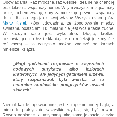
Opowiadania. Raz mroczne, raz wesołe, idealne na chandrę
oraz takie na wspaniały humor. W tym wszystkim pląsa mały
anioł, Lichem zwany, który zamieszkuje pewien wspaniały
dom i dba o niego jak o swój własny. Wszystko spod pióra
Marty Kisiel
, która udowadnia, że żonglowanie między
światami, postaciami i klimatami nie jest wcale takie trudne.
W każdym razie jest wykonalne. Długie, krótkie,
rozbawiające do łez i skłaniające do refleksji (nie mylić z
refluksem) – to wszystko można znaleźć na kartach
niniejszej książki.
„Mógł godzinami rozprawiać o zwyczajach
godowych surykatek albo jeziorach
kraterowych, ale jedynym gatunkiem drzewa,
który rozpoznawał, była wierzba, a za
naturalne środowisko podgrzybków uważał
słoiczek”.
Niemal każde opowiadanie jest z zupełnie innej bajki, a
mimo to praktycznie wszystkie wydają się być równe.
Równo napisane, z utrzymaną taką samą jakością; ciężko