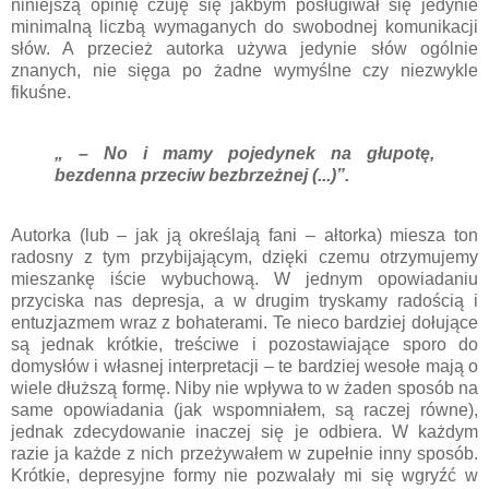
niniejszą opinię czuję się jakbym posługiwał się jedynie
minimalną liczbą wymaganych do swobodnej komunikacji
słów. A przecież autorka używa jedynie słów ogólnie
znanych, nie sięga po żadne wymyślne czy niezwykle
fikuśne.
„ – No i mamy pojedynek na głupotę,
bezdenna przeciw bezbrzeżnej (...)”.
Autorka (lub – jak ją określają fani – ałtorka) miesza ton
radosny z tym przybijającym, dzięki czemu otrzymujemy
mieszankę iście wybuchową. W jednym opowiadaniu
przyciska nas depresja, a w drugim tryskamy radością i
entuzjazmem wraz z bohaterami. Te nieco bardziej dołujące
są jednak krótkie, treściwe i pozostawiające sporo do
domysłów i własnej interpretacji – te bardziej wesołe mają o
wiele dłuższą formę. Niby nie wpływa to w żaden sposób na
same opowiadania (jak wspomniałem, są raczej równe),
jednak zdecydowanie inaczej się je odbiera. W każdym
razie ja każde z nich przeżywałem w zupełnie inny sposób.
Krótkie, depresyjne formy nie pozwalały mi się wgryźć w