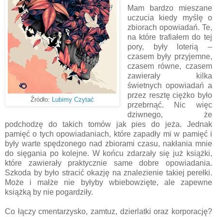
Mam bardzo mieszane
uczucia kiedy myślę o
zbiorach opowiadań. Te,
na które trafiałem do tej
pory, były loterią –
czasem były przyjemne,
czasem równe, czasem
zawierały kilka
świetnych opowiadań a
przez resztę ciężko było
Źródło:
Lubimy Czytać
przebrnąć. Nic więc
dziwnego, że
podchodzę do takich tomów jak pies do jeża. Jednak
pamięć o tych opowiadaniach, które zapadły mi w pamięć i
były warte spędzonego nad zbiorami czasu, nakłania mnie
do sięgania po kolejne. W końcu zdarzały się już książki,
które zawierały praktycznie same dobre opowiadania.
Szkoda by było stracić okazję na znalezienie takiej perełki.
Może i małże nie byłyby wbiebowzięte, ale zapewne
książką by nie pogardziły.
Co łączy cmentarzysko, zamtuz, dzierlatki oraz korporację?