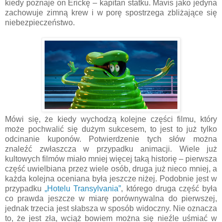
kiedy poznaje on Erickę – kapitan statku. Mavis jako jedyna
zachowuje zimną krew i w porę spostrzega zbliżające się
niebezpieczeństwo.
Mówi się, że kiedy wychodzą kolejne części filmu, który
może pochwalić się dużym sukcesem, to jest to już tylko
odcinanie kuponów. Potwierdzenie tych słów można
znaleźć zwłaszcza w przypadku animacji. Wiele już
kultowych filmów miało mniej więcej taką historię – pierwsza
część uwielbiana przez wiele osób, druga już nieco mniej, a
każda kolejna oceniana była jeszcze niżej. Podobnie jest w
przypadku
„Hotelu Transylvania”
, którego druga część była
co prawda jeszcze w miarę porównywalna do pierwszej,
jednak trzecia jest słabsza w sposób widoczny. Nie oznacza
to, że jest zła, wciąż bowiem można się nieźle uśmiać w