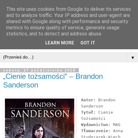
This site uses cookies from Google to deliver its services
and to analyze traffic. Your IP address and user-agent are
shared with Google along with performance and security
metrics to ensure quality of service, generate usage
statistics, and to detect and address abuse.
LEARN MORE
GOT IT
▼
sobota, 27 października 2018
„Cienie tożsamości” – Brandon
Sanderson
Autor:
Brandon
Sanderson
Tytuł:
Cienie
tożsamości
Wydawnictwo:
MAG
Tłumaczenie:
Anna
Studniarek-Więch