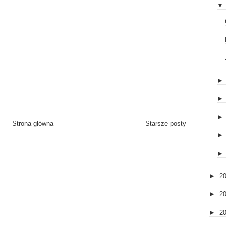
▼
Strona główna
Starsze posty
►
2
►
2
►
2