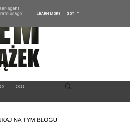
user-agent
erate usage
LEARN MORE
GOT IT
Search
20
2021
for:
UKAJ NA TYM BLOGU