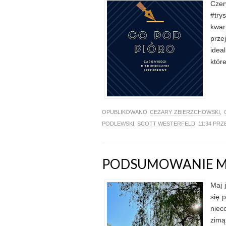
Czer
#try
kwar
prze
idea
które
OPUBLIKOWANO
CEZARY ZBIERZCHOWSKI
,
PODLEWSKI
,
SCOTT WESTERFELD
11:34 PRZ
PODSUMOWANIE M
Maj 
się 
niec
zimą