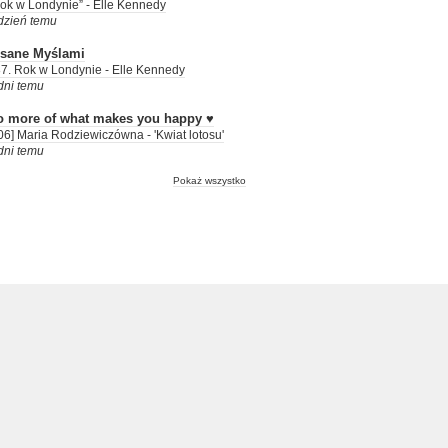
ok w Londynie” - Elle Kennedy
dzień temu
isane Myślami
7. Rok w Londynie - Elle Kennedy
dni temu
o more of what makes you happy ♥
06] Maria Rodziewiczówna - 'Kwiat lotosu'
dni temu
Pokaż wszystko