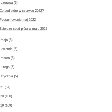
czerwca
(3)
Co pod pióro w czerwcu 2022?
Podsumowanie maj 2022
Zbiorczo spod pióra w maju 2022
►
maja
(3)
►
kwietnia
(6)
►
marca
(5)
►
lutego
(3)
►
stycznia
(5)
021
(57)
020
(100)
019
(109)