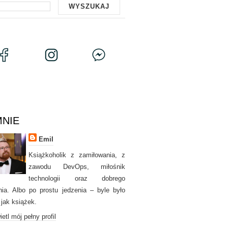
MNIE
Emil
Książkoholik z zamiłowania, z
zawodu DevOps, miłośnik
technologii oraz dobrego
nia. Albo po prostu jedzenia – byle było
 jak książek.
etl mój pełny profil