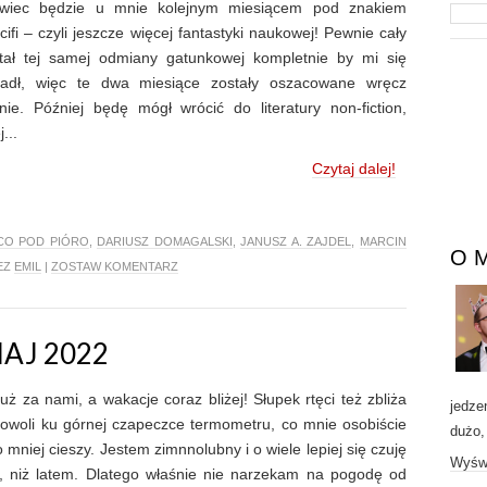
wiec będzie u mnie kolejnym miesiącem pod znakiem
scifi – czyli jeszcze więcej fantastyki naukowej! Pewnie cały
tał tej samej odmiany gatunkowej kompletnie by mi się
jadł, więc te dwa miesiące zostały oszacowane wręcz
lnie. Później będę mógł wrócić do literatury non-fiction,
j...
Czytaj dalej!
CO POD PIÓRO
,
DARIUSZ DOMAGALSKI
,
JANUSZ A. ZAJDEL
,
MARCIN
O 
EZ
EMIL
|
ZOSTAW KOMENTARZ
AJ 2022
już za nami, a wakacje coraz bliżej! Słupek rtęci też zbliża
jedze
powoli ku górnej czapeczce termometru, co mnie osobiście
dużo,
o mniej cieszy. Jestem zimnnolubny i o wiele lepiej się czuję
Wyświ
, niż latem. Dlatego właśnie nie narzekam na pogodę od