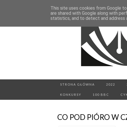
This site uses cookies from Google to 
are shared with Google along with per
statistics, and to detect and address 
STRONA GŁÓWNA
2022
KONKURSY
100 BBC
CY
CO POD PIÓRO W C