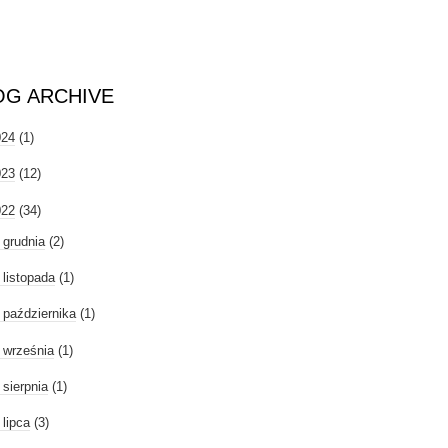
OG ARCHIVE
024
(1)
023
(12)
022
(34)
►
grudnia
(2)
►
listopada
(1)
►
października
(1)
►
września
(1)
►
sierpnia
(1)
►
lipca
(3)