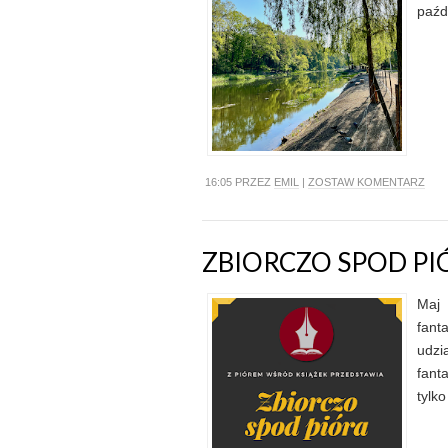
paźd
16:05 PRZEZ
EMIL
|
ZOSTAW KOMENTARZ
ZBIORCZO SPOD PI
Maj
fanta
udzi
fant
tylk