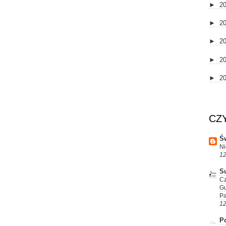
►
2
►
2
►
2
►
2
►
2
CZ
Św
Ni
12
S
Cz
G
P
12
Po