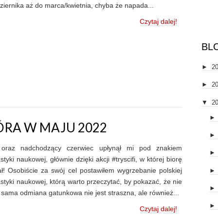
ziernika aż do marca/kwietnia, chyba że napada...
Czytaj dalej!
BL
►
2
►
2
▼
2
ÓRA W MAJU 2022
 oraz nadchodzący czerwiec upłynął mi pod znakiem
styki naukowej, głównie dzięki akcji #tryscifi, w której biorę
ał! Osobiście za swój cel postawiłem wygrzebanie polskiej
astyki naukowej, którą warto przeczytać, by pokazać, że nie
o sama odmiana gatunkowa nie jest straszna, ale również...
Czytaj dalej!