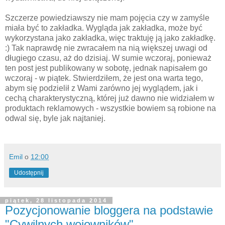
Szczerze powiedziawszy nie mam pojęcia czy w zamyśle
miała być to zakładka. Wygląda jak zakładka, może być
wykorzystana jako zakładka, więc traktuję ją jako zakładkę.
:) Tak naprawdę nie zwracałem na nią większej uwagi od
długiego czasu, aż do dzisiaj. W sumie wczoraj, ponieważ
ten post jest publikowany w sobotę, jednak napisałem go
wczoraj - w piątek. Stwierdziłem, że jest ona warta tego,
abym się podzielił z Wami zarówno jej wyglądem, jak i
cechą charakterystyczną, której już dawno nie widziałem w
produktach reklamowych - wszystkie bowiem są robione na
odwal się, byle jak najtaniej.
Emil
o
12:00
Udostępnij
piątek, 28 listopada 2014
Pozycjonowanie bloggera na podstawie
"Cywilnych wojowników"