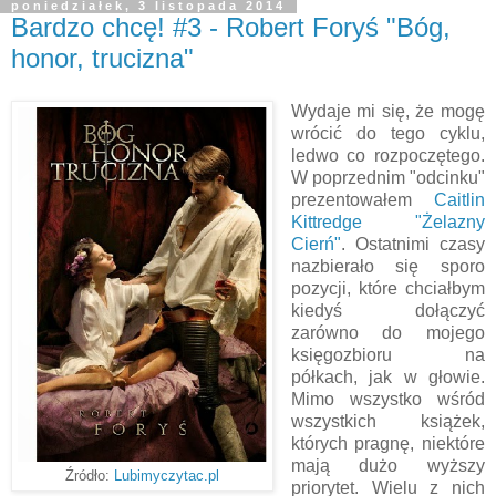
poniedziałek, 3 listopada 2014
Bardzo chcę! #3 - Robert Foryś "Bóg,
honor, trucizna"
Wydaje mi się, że mogę
wrócić do tego cyklu,
ledwo co rozpoczętego.
W poprzednim "odcinku"
prezentowałem
Caitlin
Kittredge "Żelazny
Cierń"
. Ostatnimi czasy
nazbierało się sporo
pozycji, które chciałbym
kiedyś dołączyć
zarówno do mojego
księgozbioru na
półkach, jak w głowie.
Mimo wszystko wśród
wszystkich książek,
których pragnę, niektóre
mają dużo wyższy
Źródło:
Lubimyczytac.pl
priorytet. Wielu z nich