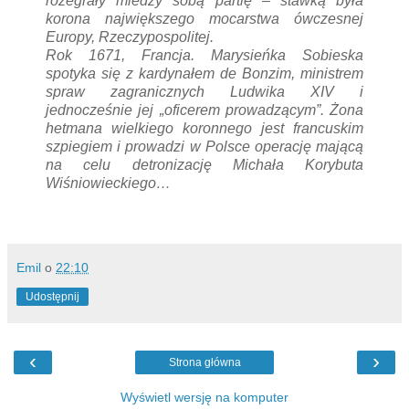
rozegrały miedzy sobą partię – stawką była
korona największego mocarstwa ówczesnej
Europy, Rzeczypospolitej.
Rok 1671, Francja. Marysieńka Sobieska
spotyka się z kardynałem de Bonzim, ministrem
spraw zagranicznych Ludwika XIV i
jednocześnie jej „oficerem prowadzącym”. Żona
hetmana wielkiego koronnego jest francuskim
szpiegiem i prowadzi w Polsce operację mającą
na celu detronizację Michała Korybuta
Wiśniowieckiego…
Emil
o
22:10
Udostępnij
‹
›
Strona główna
Wyświetl wersję na komputer