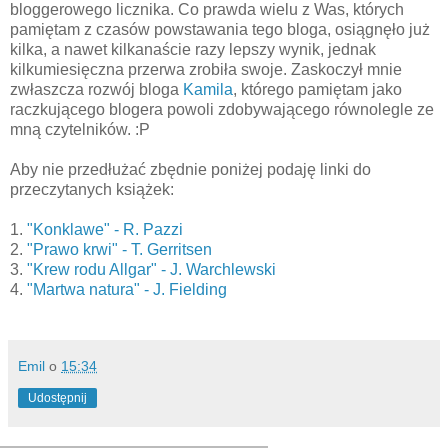
bloggerowego licznika. Co prawda wielu z Was, których
pamiętam z czasów powstawania tego bloga, osiągnęło już
kilka, a nawet kilkanaście razy lepszy wynik, jednak
kilkumiesięczna przerwa zrobiła swoje. Zaskoczył mnie
zwłaszcza rozwój bloga
Kamila
, którego pamiętam jako
raczkującego blogera powoli zdobywającego równolegle ze
mną czytelników. :P
Aby nie przedłużać zbędnie poniżej podaję linki do
przeczytanych książek:
1.
"Konklawe" - R. Pazzi
2.
"Prawo krwi" - T. Gerritsen
3.
"Krew rodu Allgar" - J. Warchlewski
4.
"Martwa natura" - J. Fielding
Emil
o
15:34
Udostępnij