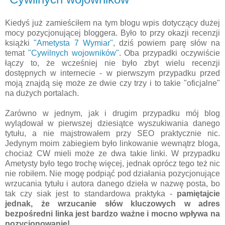
Kiedyś już zamieściłem na tym blogu wpis dotyczący dużej
mocy pozycjonującej bloggera. Było to przy okazji recenzji
książki
"Ametysta 7 Wymiar"
, dziś powiem parę słów na
temat
"Cywilnych wojowników"
. Oba przypadki oczywiście
łączy to, że wcześniej nie było zbyt wielu recenzji
dostępnych w internecie - w pierwszym przypadku przed
moją znajdą się może ze dwie czy trzy i to takie "oficjalne"
na dużych portalach.
Zarówno w jednym, jak i drugim przypadku mój blog
wylądował w pierwszej dziesiątce wyszukiwania danego
tytułu, a nie majstrowałem przy SEO praktycznie nic.
Jedynym moim zabiegiem było linkowanie wewnątrz bloga,
chociaż CW mieli może ze dwa takie linki. W przypadku
Ametysty było tego trochę więcej, jednak oprócz tego też nic
nie robiłem. Nie mogę podpiąć pod działania pozycjonujące
wrzucania tytułu i autora danego dzieła w nazwę posta, bo
tak czy siak jest to standardowa praktyka -
pamiętajcie
jednak, że wrzucanie słów kluczowych w adres
bezpośredni linka jest bardzo ważne i mocno wpływa na
pozycjonowanie!