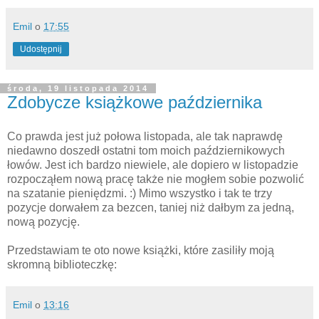
Emil
o
17:55
Udostępnij
środa, 19 listopada 2014
Zdobycze książkowe października
Co prawda jest już połowa listopada, ale tak naprawdę
niedawno doszedł ostatni tom moich październikowych
łowów. Jest ich bardzo niewiele, ale dopiero w listopadzie
rozpocząłem nową pracę także nie mogłem sobie pozwolić
na szatanie pieniędzmi. :) Mimo wszystko i tak te trzy
pozycje dorwałem za bezcen, taniej niż dałbym za jedną,
nową pozycję.
Przedstawiam te oto nowe książki, które zasiliły moją
skromną biblioteczkę:
Emil
o
13:16