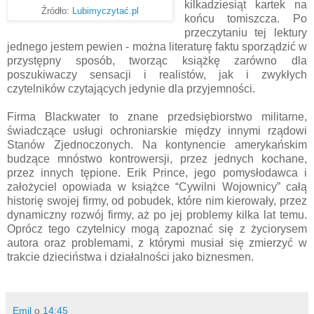
kilkadziesiąt kartek na
Źródło:
Lubimyczytać.pl
końcu tomiszcza. Po
przeczytaniu tej lektury
jednego jestem pewien - można literaturę faktu sporządzić w
przystępny sposób, tworząc książkę zarówno dla
poszukiwaczy sensacji i realistów, jak i zwykłych
czytelników czytających jedynie dla przyjemności.
Firma Blackwater to znane przedsiębiorstwo militarne,
świadczące usługi ochroniarskie między innymi rządowi
Stanów Zjednoczonych. Na kontynencie amerykańskim
budzące mnóstwo kontrowersji, przez jednych kochane,
przez innych tępione. Erik Prince, jego pomysłodawca i
założyciel opowiada w książce “Cywilni Wojownicy” całą
historię swojej firmy, od pobudek, które nim kierowały, przez
dynamiczny rozwój firmy, aż po jej problemy kilka lat temu.
Oprócz tego czytelnicy mogą zapoznać się z życiorysem
autora oraz problemami, z którymi musiał się zmierzyć w
trakcie dzieciństwa i działalności jako biznesmen.
Emil
o
14:45