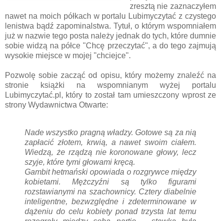
zresztą nie zaznaczyłem
nawet na moich półkach w portalu Lubimyczytać z czystego
lenistwa bądź zapominalstwa. Tytuł, o którym wspomniałem
już w nazwie tego posta należy jednak do tych, które dumnie
sobie widzą na półce "Chcę przeczytać", a do tego zajmują
wysokie miejsce w mojej "chciejce".
Pozwolę sobie zacząć od opisu, który możemy znaleźć na
stronie książki na wspomnianym wyżej portalu
Lubimyczytać.pl, który to został tam umieszczony wprost ze
strony Wydawnictwa Otwarte:
Nade wszystko pragną władzy. Gotowe są za nią
zapłacić złotem, krwią, a nawet swoim ciałem.
Wiedzą, że rządzą nie koronowane głowy, lecz
szyje, które tymi głowami kręcą.
Gambit hetmański opowiada o rozgrywce między
kobietami. Mężczyźni są tylko figurami
rozstawianymi na szachownicy. Cztery diabelnie
inteligentne, bezwzględne i zdeterminowane w
dążeniu do celu kobiety ponad trzysta lat temu