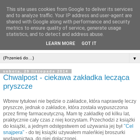
This site uses cookies from Google to deliver its services
and to analyze traffic. Your IP address and user-agent are
shared with Google along with performance and security
metrics to ensure quality of service, generate usage
statistics, and to detect and address abuse.
LEARN MORE
GOT IT
▼
sobota, 29 listopada 2014
Chwalpost - ciekawa zakładka lecząca
pryszcze
Wbrew tytułowi nie będzie o zakładce, która naprawdę leczy
pryszcze, jednak o zakładce, która została wypuszczona
przez firmę farmaceutyczną. Mam tę zakładkę od kilku lat,
praktycznie cały czas z niej korzystam. Przechodzi z książki
do książki, a jednym odstępstwem od używania jej był
"Cel
snajpera"
- do tej książki używałem maleńkiej broszurki
wydawnictwa, do niej dołączonej.