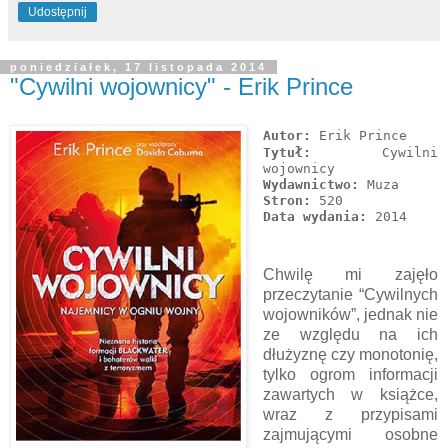
Udostępnij
poniedziałek, 17 listopada 2014
"Cywilni wojownicy" - Erik Prince
Autor:
Erik Prince
Tytuł:
Cywilni
wojownicy
Wydawnictwo:
Muza
Stron:
520
Data wydania:
2014
Chwilę mi zajęło
przeczytanie “Cywilnych
wojowników”, jednak nie
ze względu na ich
dłużyznę czy monotonię,
tylko ogrom informacji
zawartych w książce,
wraz z przypisami
zajmującymi osobne