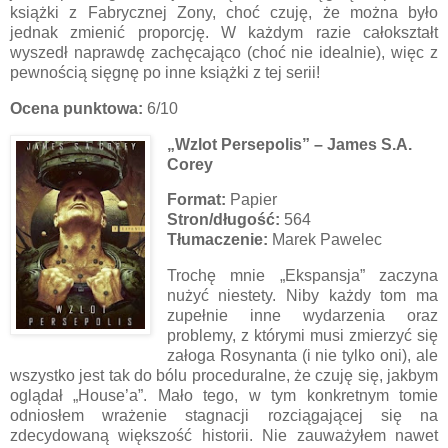
książki z Fabrycznej Zony, choć czuję, że można było
jednak zmienić proporcję. W każdym razie całokształt
wyszedł naprawdę zachęcająco (choć nie idealnie), więc z
pewnością sięgnę po inne książki z tej serii!
Ocena punktowa:
6/10
„Wzlot Persepolis” – James S.A.
Corey
Format:
Papier
Stron/długość:
564
Tłumaczenie:
Marek Pawelec
Trochę mnie „Ekspansja” zaczyna
nużyć niestety. Niby każdy tom ma
zupełnie inne wydarzenia oraz
problemy, z którymi musi zmierzyć się
załoga Rosynanta (i nie tylko oni), ale
wszystko jest tak do bólu proceduralne, że czuję się, jakbym
oglądał „House’a”. Mało tego, w tym konkretnym tomie
odniosłem wrażenie stagnacji rozciągającej się na
zdecydowaną większość historii. Nie zauważyłem nawet