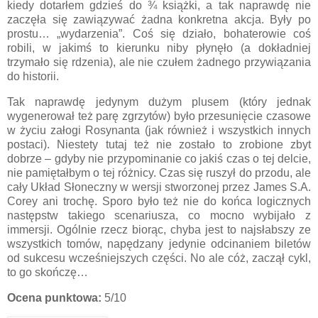
kiedy dotarłem gdzieś do ¾ książki, a tak naprawdę nie
zaczęła się zawiązywać żadna konkretna akcja. Były po
prostu… „wydarzenia”. Coś się działo, bohaterowie coś
robili, w jakimś to kierunku niby płynęło (a dokładniej
trzymało się rdzenia), ale nie czułem żadnego przywiązania
do historii.
Tak naprawdę jedynym dużym plusem (który jednak
wygenerował też parę zgrzytów) było przesunięcie czasowe
w życiu załogi Rosynanta (jak również i wszystkich innych
postaci). Niestety tutaj też nie zostało to zrobione zbyt
dobrze – gdyby nie przypominanie co jakiś czas o tej delcie,
nie pamiętałbym o tej różnicy. Czas się ruszył do przodu, ale
cały Układ Słoneczny w wersji stworzonej przez James S.A.
Corey ani trochę. Sporo było też nie do końca logicznych
następstw takiego scenariusza, co mocno wybijało z
immersji. Ogólnie rzecz biorąc, chyba jest to najsłabszy ze
wszystkich tomów, napędzany jedynie odcinaniem biletów
od sukcesu wcześniejszych części. No ale cóż, zaczął cykl,
to go skończę…
Ocena punktowa:
5/10