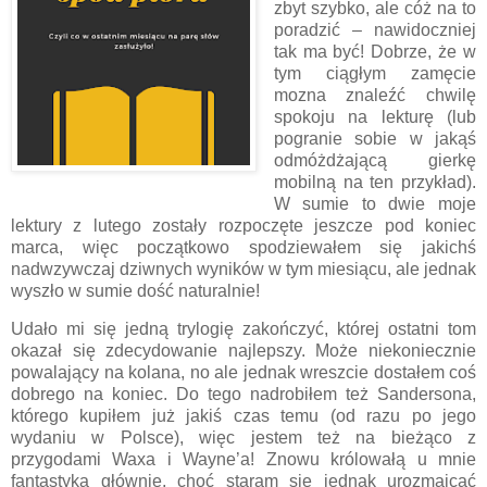
zbyt szybko, ale cóż na to
poradzić – nawidoczniej
tak ma być! Dobrze, że w
tym ciągłym zamęcie
mozna znaleźć chwilę
spokoju na lekturę (lub
pogranie sobie w jakąś
odmóżdżającą gierkę
mobilną na ten przykład).
W sumie to dwie moje
lektury z lutego zostały rozpoczęte jeszcze pod koniec
marca, więc początkowo spodziewałem się jakichś
nadwzywczaj dziwnych wyników w tym miesiącu, ale jednak
wyszło w sumie dość naturalnie!
Udało mi się jedną trylogię zakończyć, której ostatni tom
okazał się zdecydowanie najlepszy. Może niekoniecznie
powalający na kolana, no ale jednak wreszcie dostałem coś
dobrego na koniec. Do tego nadrobiłem też Sandersona,
którego kupiłem już jakiś czas temu (od razu po jego
wydaniu w Polsce), więc jestem też na bieżąco z
przygodami Waxa i Wayne’a! Znowu królowałą u mnie
fantastyka głównie, choć staram się jednak urozmaicać