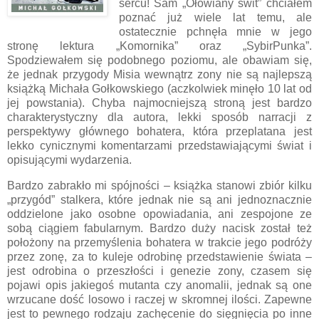
sercu! Sam „Ołowiany świt” chciałem
poznać już wiele lat temu, ale
ostatecznie pchnęła mnie w jego
stronę lektura „Komornika” oraz „SybirPunka”.
Spodziewałem się podobnego poziomu, ale obawiam się,
że jednak przygody Misia wewnątrz zony nie są najlepszą
książką Michała Gołkowskiego (aczkolwiek minęło 10 lat od
jej powstania). Chyba najmocniejszą stroną jest bardzo
charakterystyczny dla autora, lekki sposób narracji z
perspektywy głównego bohatera, która przeplatana jest
lekko cynicznymi komentarzami przedstawiającymi świat i
opisującymi wydarzenia.
Bardzo zabrakło mi spójności – książka stanowi zbiór kilku
„przygód” stalkera, które jednak nie są ani jednoznacznie
oddzielone jako osobne opowiadania, ani zespojone ze
sobą ciągiem fabularnym. Bardzo duży nacisk został też
położony na przemyślenia bohatera w trakcie jego podróży
przez zonę, za to kuleje odrobinę przedstawienie świata –
jest odrobina o przeszłości i genezie zony, czasem się
pojawi opis jakiegoś mutanta czy anomalii, jednak są one
wrzucane dość losowo i raczej w skromnej ilości. Zapewne
jest to pewnego rodzaju zachęcenie do sięgnięcia po inne