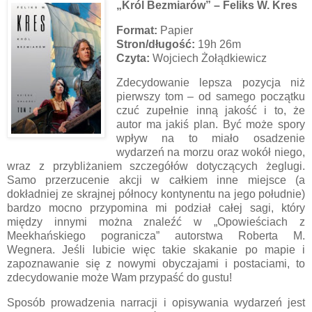
„Król Bezmiarów” – Feliks W. Kres
Format:
Papier
Stron/długość:
19h 26m
Czyta:
Wojciech Żołądkiewicz
Zdecydowanie lepsza pozycja niż
pierwszy tom – od samego początku
czuć zupełnie inną jakość i to, że
autor ma jakiś plan. Być może spory
wpływ na to miało osadzenie
wydarzeń na morzu oraz wokół niego,
wraz z przybliżaniem szczegółów dotyczących żeglugi.
Samo przerzucenie akcji w całkiem inne miejsce (a
dokładniej ze skrajnej północy kontynentu na jego południe)
bardzo mocno przypomina mi podział całej sagi, który
między innymi można znaleźć w „Opowieściach z
Meekhańskiego pogranicza” autorstwa Roberta M.
Wegnera. Jeśli lubicie więc takie skakanie po mapie i
zapoznawanie się z nowymi obyczajami i postaciami, to
zdecydowanie może Wam przypaść do gustu!
Sposób prowadzenia narracji i opisywania wydarzeń jest