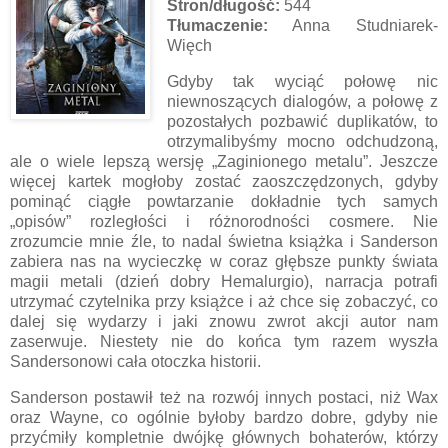
Stron/długość:
544
Tłumaczenie:
Anna Studniarek-
Więch
Gdyby tak wyciąć połowę nic
niewnoszących dialogów, a połowę z
pozostałych pozbawić duplikatów, to
otrzymalibyśmy mocno odchudzoną,
ale o wiele lepszą wersję „Zaginionego metalu”. Jeszcze
więcej kartek mogłoby zostać zaoszczędzonych, gdyby
pominąć ciągłe powtarzanie dokładnie tych samych
„opisów” rozległości i różnorodności cosmere. Nie
zrozumcie mnie źle, to nadal świetna książka i Sanderson
zabiera nas na wycieczkę w coraz głębsze punkty świata
magii metali (dzień dobry Hemalurgio), narracja potrafi
utrzymać czytelnika przy książce i aż chce się zobaczyć, co
dalej się wydarzy i jaki znowu zwrot akcji autor nam
zaserwuje. Niestety nie do końca tym razem wyszła
Sandersonowi cała otoczka historii.
Sanderson postawił też na rozwój innych postaci, niż Wax
oraz Wayne, co ogólnie byłoby bardzo dobre, gdyby nie
przyćmiły kompletnie dwójkę głównych bohaterów, którzy