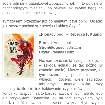
sobie odmiany gatunkowe! Zobaczymy jak mi to pójdzie w
nadchodzącym miesiącu, bo pewnie jak zwykle będę po
prostu zmieniał zdanie co chwilę…
Tymczasem przejdźmy już do meritum, czyli opinii! Okładki
jak zawsze pochodzą z serwisu Lubimy Czytać.
„Płonący bóg” – Rebecca F. Kuang
Format:
Audiobook
Stron/długość:
23h 11m
Czyta:
Paulina Holtz
No, nareszcie się ta trylogia rozkręciła
– szkoda jednak, że tak późno (w
ostatnim tomie). Muszę przyznać, że
tym razem się potrafiłem mocno
wkręcić i docenić wiele zabiegów
fabularnych autorki. Kilka razy
niestety trafiło się też traktowanie czytelników jak nie do
końca kumających, za to bardzo łatwowiernych, ale do tego
już przywykłem. Dynamika jak na tom zamykający była
bardzo zróżnicowana – czasem wręcz zbyt szybko