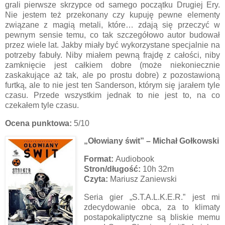
grali pierwsze skrzypce od samego początku Drugiej Ery.
Nie jestem też przekonany czy kupuję pewne elementy
związane z magią metali, które… zdają się przeczyć w
pewnym sensie temu, co tak szczegółowo autor budował
przez wiele lat. Jakby miały być wykorzystane specjalnie na
potrzeby fabuły. Niby miałem pewną frajdę z całości, niby
zamknięcie jest całkiem dobre (może niekoniecznie
zaskakujące aż tak, ale po prostu dobre) z pozostawioną
furtką, ale to nie jest ten Sanderson, którym się jarałem tyle
czasu. Przede wszystkim jednak to nie jest to, na co
czekałem tyle czasu.
Ocena punktowa:
5/10
„Ołowiany świt” – Michał Gołkowski
Format:
Audiobook
Stron/długość:
10h 32m
Czyta:
Mariusz Zaniewski
Seria gier „S.T.A.L.K.E.R.” jest mi
zdecydowanie obca, za to klimaty
postapokaliptyczne są bliskie memu