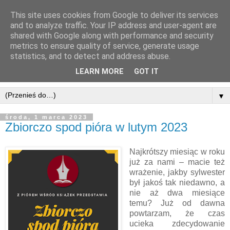
This site uses cookies from Google to deliver its services
and to analyze traffic. Your IP address and user-agent are
shared with Google along with performance and security
metrics to ensure quality of service, generate usage
statistics, and to detect and address abuse.
LEARN MORE
GOT IT
▼
środa, 1 marca 2023
Zbiorczo spod pióra w lutym 2023
Najkrótszy miesiąc w roku
już za nami – macie też
wrażenie, jakby sylwester
był jakoś tak niedawno, a
nie aż dwa miesiące
temu? Już od dawna
powtarzam, że czas
ucieka zdecydowanie