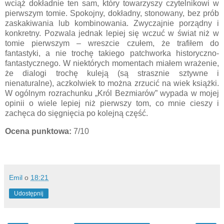
wciąż dokładnie ten sam, który towarzyszy czytelnikowi w
pierwszym tomie. Spokojny, dokładny, stonowany, bez prób
zaskakiwania lub kombinowania. Zwyczajnie porządny i
konkretny. Pozwala jednak lepiej się wczuć w świat niż w
tomie pierwszym – wreszcie czułem, że trafiłem do
fantastyki, a nie trochę takiego patchworka historyczno-
fantastycznego. W niektórych momentach miałem wrażenie,
że dialogi trochę kuleją (są strasznie sztywne i
nienaturalne), aczkolwiek to można zrzucić na wiek książki.
W ogólnym rozrachunku „Król Bezmiarów” wypada w mojej
opinii o wiele lepiej niż pierwszy tom, co mnie cieszy i
zachęca do sięgnięcia po kolejną część.
Ocena punktowa:
7/10
Emil
o
18:21
Udostępnij