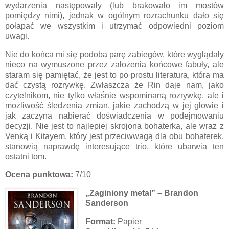
wydarzenia następowały (lub brakowało im mostów
pomiędzy nimi), jednak w ogólnym rozrachunku dało się
połapać we wszystkim i utrzymać odpowiedni poziom
uwagi.
Nie do końca mi się podoba parę zabiegów, które wyglądały
nieco na wymuszone przez założenia końcowe fabuły, ale
staram się pamiętać, że jest to po prostu literatura, która ma
dać czystą rozrywkę. Zwłaszcza że Rin daje nam, jako
czytelnikom, nie tylko właśnie wspominaną rozrywkę, ale i
możliwość śledzenia zmian, jakie zachodzą w jej głowie i
jak zaczyna nabierać doświadczenia w podejmowaniu
decyzji. Nie jest to najlepiej skrojona bohaterka, ale wraz z
Venką i Kitayem, który jest przeciwwagą dla obu bohaterek,
stanowią naprawdę interesujące trio, które ubarwia ten
ostatni tom.
Ocena punktowa:
7/10
„Zaginiony metal” – Brandon
Sanderson
Format:
Papier