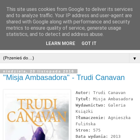
This site uses cookies from Google to deliver its services
and to analyze traffic. Your IP address and user-agent are
shared with Google along with performance and security
metrics to ensure quality of service, generate usage
statistics, and to detect and address abuse.
LEARN MORE
GOT IT
▼
niedziela, 20 listopada 2016
"Misja Ambasadora" - Trudi Canavan
Autor:
Trudi Canavan
Tytuł:
Misja Ambasadora
Wydawnictwo:
Galeria
Książki
Tłumaczenie:
Agnieszka
Fulińska
Stron:
575
Data wydania:
2013