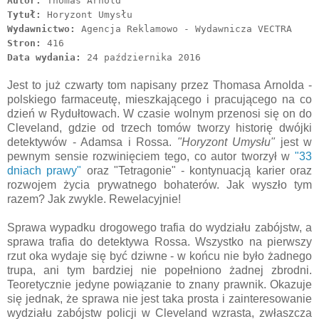
Autor:
Thomas Arnold
Tytuł:
Horyzont Umysłu
Wydawnictwo:
Agencja Reklamowo - Wydawnicza VECTRA
Stron:
416
Data wydania:
24 października 2016
Jest to już czwarty tom napisany przez Thomasa Arnolda -
polskiego farmaceutę, mieszkającego i pracującego na co
dzień w Rydułtowach. W czasie wolnym przenosi się on do
Cleveland, gdzie od trzech tomów tworzy historię dwójki
detektywów - Adamsa i Rossa.
"Horyzont Umysłu"
jest w
pewnym sensie rozwinięciem tego, co autor tworzył w
"33
dniach prawy"
oraz "Tetragonie" - kontynuacją karier oraz
rozwojem życia prywatnego bohaterów. Jak wyszło tym
razem? Jak zwykle. Rewelacyjnie!
Sprawa wypadku drogowego trafia do wydziału zabójstw, a
sprawa trafia do detektywa Rossa. Wszystko na pierwszy
rzut oka wydaje się być dziwne - w końcu nie było żadnego
trupa, ani tym bardziej nie popełniono żadnej zbrodni.
Teoretycznie jedyne powiązanie to znany prawnik. Okazuje
się jednak, że sprawa nie jest taka prosta i zainteresowanie
wydziału zabójstw policji w Cleveland wzrasta, zwłaszcza