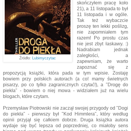
skończyłem pracę koło
21), a 11 listopada to był
11 listopada i w ogóle.
Tak też wybaczcie
proszę ten lekki poślizg,
nie zapomniałem tym
razem! Po prostu czas
nie jest zbyt łaskawy. :)
Nadrabiam jednak
zaległości, a
Źródło:
Lubimyczytac
zapewniam, że warto
zapoznać się z
propozycją książki, która pada w tym wpisie. Zostaję
bowiem przy polskich autorach (a co! mamy świetnych
pisarzy, po co tylko zagranicznych czytać!), a "Drogę do
piekła" - bowiem o niej mowa - widziałem już na wielu
blogach, które czytam.
Przemysław Piotrowski nie zaczął swojej przygody od "Dogi
do piekła" - pierwszy był "Kod Himmlera", który według
opinii przyjął się całkiem dobrze. Druga książka autora
wydaje się być lepsza od poprzedniej, co miałoby sens