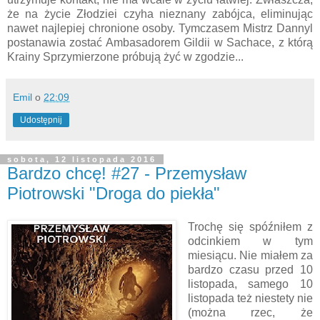
że na życie Złodziei czyha nieznany zabójca, eliminując
nawet najlepiej chronione osoby. Tymczasem Mistrz Dannyl
postanawia zostać Ambasadorem Gildii w Sachace, z którą
Krainy Sprzymierzone próbują żyć w zgodzie...
Emil
o
22:09
Udostępnij
sobota, 12 listopada 2016
Bardzo chcę! #27 - Przemysław
Piotrowski "Droga do piekła"
Trochę się spóźniłem z
odcinkiem w tym
miesiącu. Nie miałem za
bardzo czasu przed 10
listopada, samego 10
listopada też niestety nie
(można rzec, że