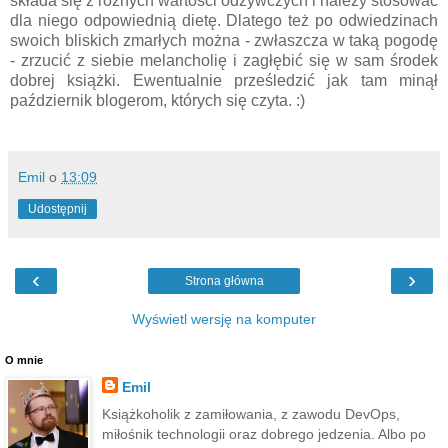
składa się z różnych wartości odżywczych i należy stosować
dla niego odpowiednią dietę. Dlatego też po odwiedzinach
swoich bliskich zmarłych można - zwłaszcza w taką pogodę
- zrzucić z siebie melancholię i zagłębić się w sam środek
dobrej książki. Ewentualnie prześledzić jak tam minął
październik blogerom, których się czyta. :)
Emil
o
13:09
Udostępnij
‹
›
Strona główna
Wyświetl wersję na komputer
O mnie
Emil
Książkoholik z zamiłowania, z zawodu DevOps,
miłośnik technologii oraz dobrego jedzenia. Albo po