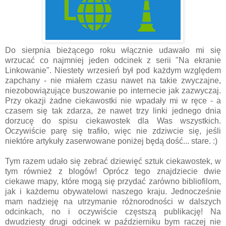
Do sierpnia bieżącego roku włącznie udawało mi się
wrzucać co najmniej jeden odcinek z serii "Na ekranie
Linkowanie". Niestety wrzesień był pod każdym względem
zapchany - nie miałem czasu nawet na takie zwyczajne,
niezobowiązujące buszowanie po internecie jak zazwyczaj.
Przy okazji żadne ciekawostki nie wpadały mi w ręce - a
czasem się tak zdarza, że nawet trzy linki jednego dnia
dorzucę do spisu ciekawostek dla Was wszystkich.
Oczywiście parę się trafiło, więc nie zdziwcie się, jeśli
niektóre artykuły zaserwowane poniżej będą dość... stare. :)
Tym razem udało się zebrać dziewięć sztuk ciekawostek, w
tym również z blogów! Oprócz tego znajdziecie dwie
ciekawe mapy, które mogą się przydać zarówno bibliofilom,
jak i każdemu obywatelowi naszego kraju. Jednocześnie
mam nadzieję na utrzymanie różnorodności w dalszych
odcinkach, no i oczywiście częstszą publikację! Na
dwudziesty drugi odcinek w październiku bym raczej nie