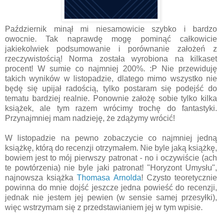
Październik minął mi niesamowicie szybko i bardzo
owocnie. Tak naprawdę mogę pominąć całkowicie
jakiekolwiek podsumowanie i porównanie założeń z
rzeczywistością! Norma została wyrobiona na kilkaset
procent! W sumie co najmniej 200%. :P Nie przewiduję
takich wyników w listopadzie, dlatego mimo wszystko nie
będę się upijał radością, tylko postaram się podejść do
tematu bardziej realnie. Ponownie założę sobie tylko kilka
książek, ale tym razem wrócimy trochę do fantastyki.
Przynajmniej mam nadzieję, że zdążymy wrócić!
W listopadzie na pewno zobaczycie co najmniej jedną
książkę, którą do recenzji otrzymałem. Nie byle jaką książkę,
bowiem jest to mój pierwszy patronat - no i oczywiście (ach
te powtórzenia) nie byle jaki patronat! "Horyzont Umysłu",
najnowsza książka
Thomasa Arnolda
! Czysto teoretycznie
powinna do mnie dojść jeszcze jedna powieść do recenzji,
jednak nie jestem jej pewien (w sensie samej przesyłki),
więc wstrzymam się z przedstawianiem jej w tym wpisie.