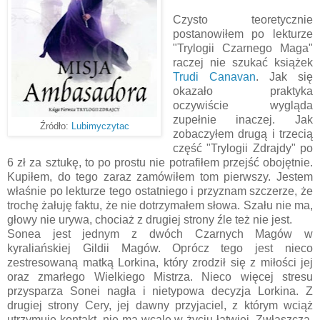
Czysto teoretycznie
postanowiłem po lekturze
"Trylogii Czarnego Maga"
raczej nie szukać książek
Trudi Canavan
. Jak się
okazało praktyka
oczywiście wygląda
zupełnie inaczej. Jak
Źródło:
Lubimyczytac
zobaczyłem drugą i trzecią
część "Trylogii Zdrajdy" po
6 zł za sztukę, to po prostu nie potrafiłem przejść obojętnie.
Kupiłem, do tego zaraz zamówiłem tom pierwszy. Jestem
właśnie po lekturze tego ostatniego i przyznam szczerze, że
trochę żałuję faktu, że nie dotrzymałem słowa. Szału nie ma,
głowy nie urywa, chociaż z drugiej strony źle też nie jest.
Sonea jest jednym z dwóch Czarnych Magów w
kyraliańskiej Gildii Magów. Oprócz tego jest nieco
zestresowaną matką Lorkina, który zrodził się z miłości jej
oraz zmarłego Wielkiego Mistrza. Nieco więcej stresu
przysparza Sonei nagła i nietypowa decyzja Lorkina. Z
drugiej strony Cery, jej dawny przyjaciel, z którym wciąż
utrzymuje kontakt, nie ma wcale w życiu łatwiej. Zwłaszcza,