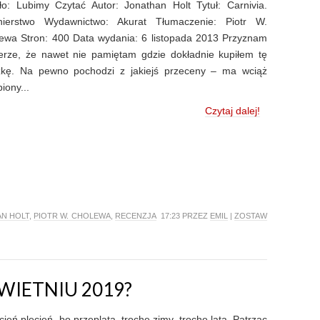
ło: Lubimy Czytać Autor: Jonathan Holt Tytuł: Carnivia.
nierstwo Wydawnictwo: Akurat Tłumaczenie: Piotr W.
ewa Stron: 400 Data wydania: 6 listopada 2013 Przyznam
erze, że nawet nie pamiętam gdzie dokładnie kupiłem tę
żkę. Na pewno pochodzi z jakiejś przeceny – ma wciąż
iony...
Czytaj dalej!
N HOLT
,
PIOTR W. CHOLEWA
,
RECENZJA
17:23 PRZEZ
EMIL
|
ZOSTAW
WIETNIU 2019?
cień plecień, bo przeplata, trochę zimy, trochę lata. Patrząc