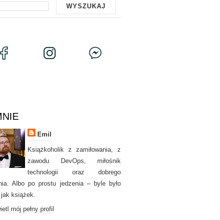
MNIE
Emil
Książkoholik z zamiłowania, z
zawodu DevOps, miłośnik
technologii oraz dobrego
nia. Albo po prostu jedzenia – byle było
 jak książek.
etl mój pełny profil