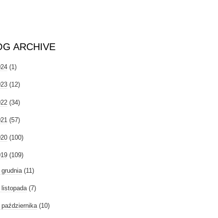
OG ARCHIVE
024
(1)
023
(12)
022
(34)
021
(57)
020
(100)
019
(109)
►
grudnia
(11)
►
listopada
(7)
►
października
(10)