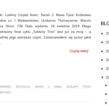
ło: Lubimy Czytać Autor: Sarah J. Maas Tytuł: Królestwo
ołów cz. I Wydawnictwo: Uroboros Tłumaczenie: Marcin
BL
ka Stron: 736 Data wydania: 24 kwietnia 2019 Długo
ekiwany finał cyklu „Szklany Tron” jest już za mną – a
►
2
adniej jego pierwsza część. Zastanawiałem się przez jakiś
►
2
...
Czytaj dalej!
►
2
►
2
►
2
▼
2
REMIERA
,
RECENZJA
,
SARAH J. MAAS
,
SZKLANY TRON
,
MENTARZ