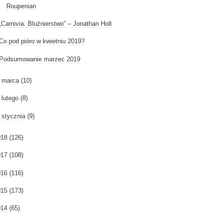
Roupenian
„Carnivia. Bluźnierstwo” – Jonathan Holt
Co pod pióro w kwietniu 2019?
Podsumowanie marzec 2019
►
marca
(10)
►
lutego
(8)
►
stycznia
(9)
018
(126)
017
(108)
016
(116)
015
(173)
014
(65)