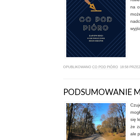
na o
moż
nadc
wyjś
OPUBLIKOWANO
CO POD PIÓRO
18:58 PRZE
PODSUMOWANIE M
Czuj
mogł
się 
że z
ale 