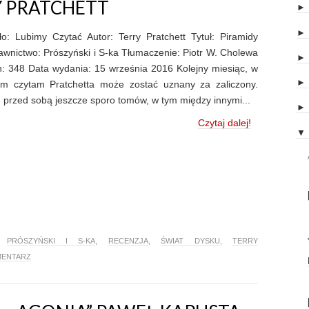
Y PRATCHETT
ło: Lubimy Czytać Autor: Terry Pratchett Tytuł: Piramidy
wnictwo: Prószyński i S-ka Tłumaczenie: Piotr W. Cholewa
n: 348 Data wydania: 15 września 2016 Kolejny miesiąc, w
ym czytam Pratchetta może zostać uznany za zaliczony.
przed sobą jeszcze sporo tomów, w tym między innymi...
Czytaj dalej!
▼
,
PRÓSZYŃSKI I S-KA
,
RECENZJA
,
ŚWIAT DYSKU
,
TERRY
MENTARZ