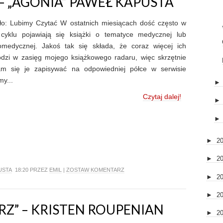
 – „AGONIA” PAWEŁ KAPUSTA
ło: Lubimy Czytać W ostatnich miesiącach dość często w
cyklu pojawiają się książki o tematyce medycznej lub
omedycznej. Jakoś tak się składa, że coraz więcej ich
dzi w zasięg mojego książkowego radaru, więc skrzętnie
am się je zapisywać na odpowiedniej półce w serwisie
my...
Czytaj dalej!
►
2
►
2
USTA
18:20 PRZEZ
EMIL
|
ZOSTAW KOMENTARZ
►
2
►
2
RZ” – KRISTEN ROUPENIAN
►
2