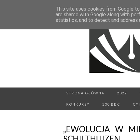
This site uses cookies from Google to 
are shared with Google along with per
statistics, and to detect and address 
STRONA GŁÓWNA
2022
KONKURSY
100 BBC
CY
„EWOLUCJA W MIE
SCHILTHUIZEN