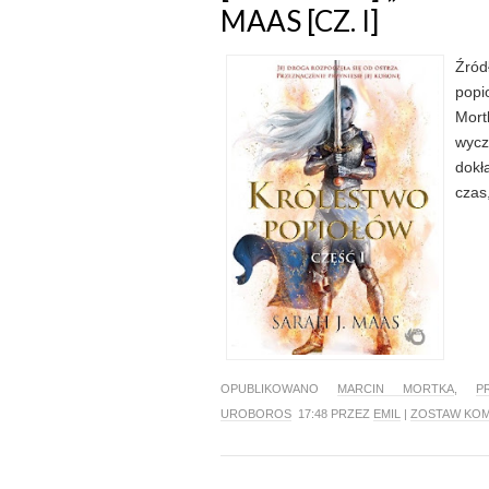
MAAS [CZ. I]
Źród
popi
Mort
wycz
dokł
czas,
OPUBLIKOWANO
MARCIN MORTKA
,
P
UROBOROS
17:48 PRZEZ
EMIL
|
ZOSTAW KO