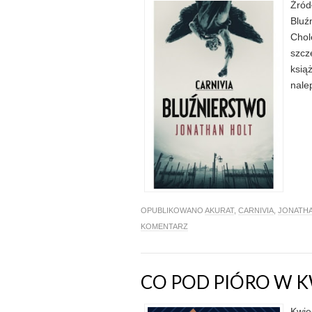
Źród
Bluź
Chol
szcz
ksią
nalep
OPUBLIKOWANO
AKURAT
,
CARNIVIA
,
JONATHA
KOMENTARZ
CO POD PIÓRO W K
Kwie