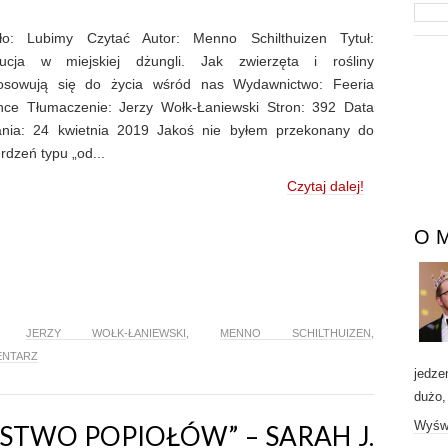
ło: Lubimy Czytać Autor: Menno Schilthuizen Tytuł:
ucja w miejskiej dżungli. Jak zwierzęta i rośliny
osowują się do życia wśród nas Wydawnictwo: Feeria
nce Tłumaczenie: Jerzy Wołk-Łaniewski Stron: 392 Data
nia: 24 kwietnia 2019 Jakoś nie byłem przekonany do
rdzeń typu „od...
Czytaj dalej!
O 
,
JERZY WOŁK-ŁANIEWSKI
,
MENNO SCHILTHUIZEN
,
ENTARZ
jedze
dużo,
Wyświ
ESTWO POPIOŁÓW” – SARAH J.