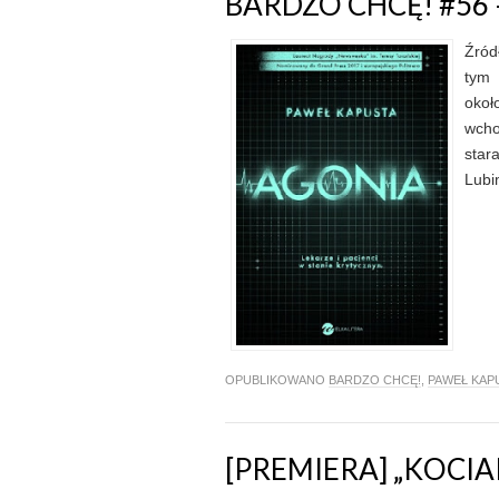
BARDZO CHCĘ! #56
Źród
tym 
okoł
wcho
star
Lubi
OPUBLIKOWANO
BARDZO CHCĘ!
,
PAWEŁ KAP
[PREMIERA] „KOCIA