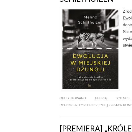
Źród
Ewol
dost
Scie
wyda
stwie
OPUBLIKOWANO
FEERIA SCIENCE
RECENZJA
17:33 PRZEZ
EMIL
|
ZOSTAW KOM
[PREMIERA] „KRÓL