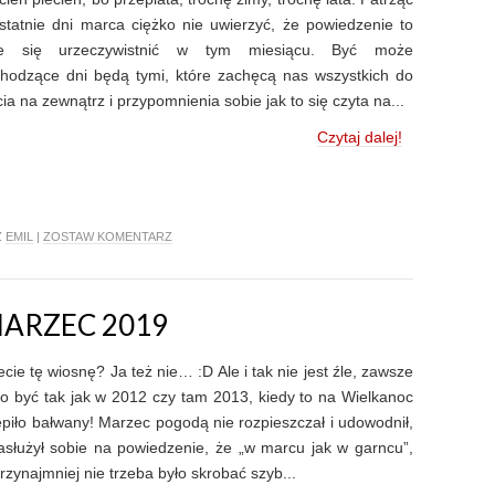
statnie dni marca ciężko nie uwierzyć, że powiedzenie to
e się urzeczywistnić w tym miesiącu. Być może
hodzące dni będą tymi, które zachęcą nas wszystkich do
cia na zewnątrz i przypomnienia sobie jak to się czyta na...
Czytaj dalej!
Z
EMIL
|
ZOSTAW KOMENTARZ
ARZEC 2019
ecie tę wiosnę? Ja też nie… :D Ale i tak nie jest źle, zawsze
o być tak jak w 2012 czy tam 2013, kiedy to na Wielkanoc
lepiło bałwany! Marzec pogodą nie rozpieszczał i udowodnił,
asłużył sobie na powiedzenie, że „w marcu jak w garncu”,
przynajmniej nie trzeba było skrobać szyb...