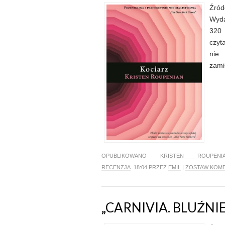
Źród
Wyda
320 
czyt
nie
zami
OPUBLIKOWANO
KRISTEN ROUPENI
RECENZJA
18:04 PRZEZ
EMIL
|
ZOSTAW KOM
„CARNIVIA. BLUŹN