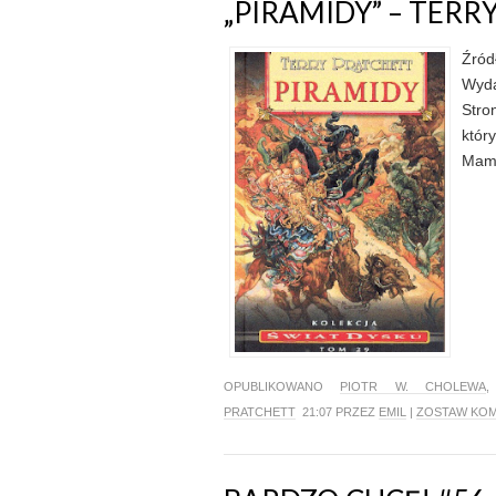
„PIRAMIDY” – TERR
Źród
Wyda
Stro
któr
Mam 
OPUBLIKOWANO
PIOTR W. CHOLEWA
PRATCHETT
21:07 PRZEZ
EMIL
|
ZOSTAW KO