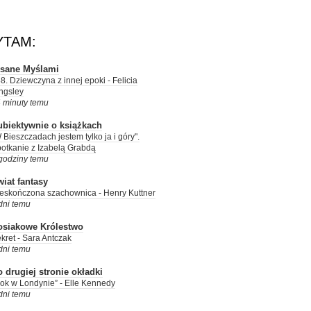
YTAM:
isane Myślami
8. Dziewczyna z innej epoki - Felicia
ngsley
 minuty temu
ubiektywnie o książkach
 Bieszczadach jestem tylko ja i góry".
otkanie z Izabelą Grabdą
godziny temu
iat fantasy
eskończona szachownica - Henry Kuttner
dni temu
osiakowe Królestwo
kret - Sara Antczak
dni temu
 drugiej stronie okładki
ok w Londynie” - Elle Kennedy
dni temu