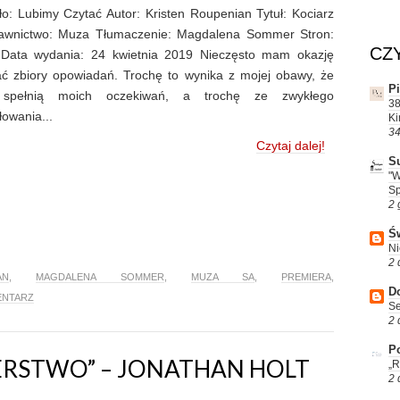
ło: Lubimy Czytać Autor: Kristen Roupenian Tytuł: Kociarz
wnictwo: Muza Tłumaczenie: Magdalena Sommer Stron:
CZ
Data wydania: 24 kwietnia 2019 Nieczęsto mam okazję
ać zbiory opowiadań. Trochę to wynika z mojej obawy, że
P
 spełnią moich oczekiwań, a trochę ze zwykłego
38
łowania...
Ki
34
Czytaj dalej!
S
"W
Sp
2 
Św
Ni
2 
AN
,
MAGDALENA SOMMER
,
MUZA SA
,
PREMIERA
,
D
ENTARZ
Se
2 
Po
IERSTWO” – JONATHAN HOLT
„R
2 