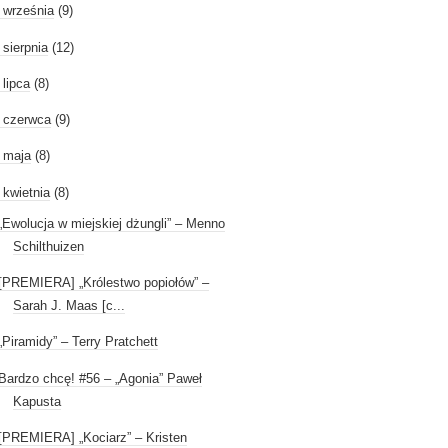
►
września
(9)
►
sierpnia
(12)
►
lipca
(8)
►
czerwca
(9)
►
maja
(8)
kwietnia
(8)
„Ewolucja w miejskiej dżungli” – Menno
Schilthuizen
[PREMIERA] „Królestwo popiołów” –
Sarah J. Maas [c...
„Piramidy” – Terry Pratchett
Bardzo chcę! #56 – „Agonia” Paweł
Kapusta
[PREMIERA] „Kociarz” – Kristen