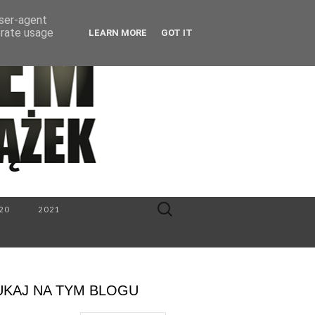
user-agent
erate usage
LEARN MORE
GOT IT
Search
20
2021
for:
UKAJ NA TYM BLOGU