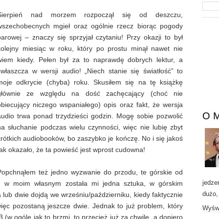
Sierpień nad morzem rozpoczął się od deszczu,
wszechobecnych mgieł oraz ogólnie rzecz biorąc pogody
barowej – znaczy się sprzyjał czytaniu! Przy okazji to był
kolejny miesiąc w roku, który po prostu minął nawet nie
wiem kiedy. Pełen był za to naprawdę dobrych lektur, a
zwłaszcza w wersji audio! „Niech stanie się światłość” to
moje odkrycie (chyba) roku. Skusiłem się na tę książkę
głównie ze względu na dość zachęcający (choć nie
obiecujący niczego wspaniałego) opis oraz fakt, że wersja
O 
audio trwa ponad trzydzieści godzin. Mogę sobie pozwolić
na słuchanie podczas wielu czynności, więc nie lubię zbyt
krótkich audiobooków, bo zaszybko je kończę. No i się jakoś
tak okazało, że ta powieść jest wprost cudowna!
Popchnąłem też jedno wyzwanie do przodu, te górskie od
jedze
m w moim własnym została mi jedna sztuka, w górskim
dużo,
lub dwie dojdą we wrześniu/październiku, kiedy faktycznie
więc pozostaną jeszcze dwie. Jednak to już problem, który
Wyświ
 (w ogóle jak to brzmi, to przecież już za chwilę, a dopiero