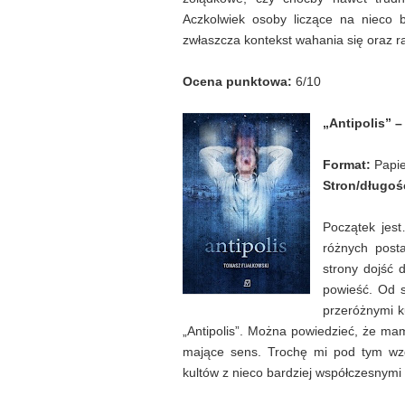
Aczkolwiek osoby liczące na nieco 
zwłaszcza kontekst wahania się oraz ra
Ocena punktowa:
6/10
„Antipolis” 
Format:
Papi
Stron/długoś
Początek jest
różnych post
strony dojść 
powieść. Od s
przeróżnymi k
„Antipolis”. Można powiedzieć, że ma
mające sens. Trochę mi pod tym wzg
kultów z nieco bardziej współczesnym