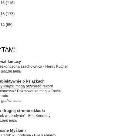
016
(116)
015
(173)
014
(65)
YTAM:
iat fantasy
eskończona szachownica - Henry Kuttner
 godzin temu
ubiektywnie o książkach
y książki mogą przynieść rekord
uinnessa? Rozmowa ze mną w Radiu
arada
 godzin temu
 drugiej stronie okładki
ok w Londynie” - Elle Kennedy
dzień temu
isane Myślami
7. Rok w Londynie - Elle Kennedy