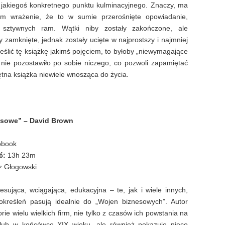
a jakiegoś konkretnego punktu kulminacyjnego. Znaczy, ma
em wrażenie, że to w sumie przerośnięte opowiadanie,
ć sztywnych ram. Wątki niby zostały zakończone, ale
 zamknięte, jednak zostały ucięte w najprostszy i najmniej
ślić tę książkę jakimś pojęciem, to byłoby „niewymagające
e nie pozostawiło po sobie niczego, co pozwoli zapamiętać
iętna książka niewiele wnosząca do życia.
esowe” – David Brown
obook
ć:
13h 23m
z Głogowski
resująca, wciągająca, edukacyjna – te, jak i wiele innych,
określeń pasują idealnie do „Wojen biznesowych”. Autor
orie wielu wielkich firm, nie tylko z czasów ich powstania na
lub w końcówce XIX wieku, ale również pokazuje nieco