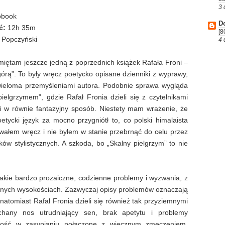
3 
obook
D
ć:
12h 35m
[8
 Popczyński
4 
iętam jeszcze jedną z poprzednich książek Rafała Froni –
rą”. To były wręcz poetycko opisane dzienniki z wyprawy,
wieloma przemyśleniami autora. Podobnie sprawa wygląda
ielgrzymem”, gdzie Rafał Fronia dzieli się z czytelnikami
 w równie fantazyjny sposób. Niestety mam wrażenie, że
etycki język za mocno przygniótł to, co polski himalaista
ywałem wręcz i nie byłem w stanie przebrnąć do celu przez
ów stylistycznych. A szkoda, bo „Skalny pielgrzym” to nie
takie bardzo prozaiczne, codzienne problemy i wyzwania, z
omnych wysokościach. Zazwyczaj opisy problemów oznaczają
 natomiast Rafał Fronia dzieli się również tak przyziemnymi
chany nos utrudniający sen, brak apetytu i problemy
ność w zasypianiu połączone z wiecznym zmęczeniem.