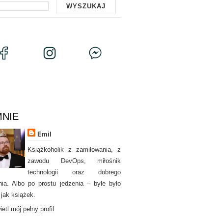
MNIE
Emil
Książkoholik z zamiłowania, z
zawodu DevOps, miłośnik
technologii oraz dobrego
nia. Albo po prostu jedzenia – byle było
 jak książek.
etl mój pełny profil