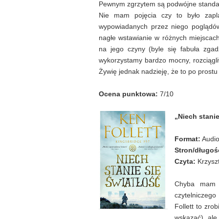
Pewnym zgrzytem są podwójne standard
Nie mam pojęcia czy to było zapl
wypowiadanych przez niego poglądów
nagłe wstawianie w różnych miejscach
na jego czyny (byle się fabuła zgadz
wykorzystamy bardzo mocny, rozciągli
Żywię jednak nadzieję, że to po prost
Ocena punktowa:
7/10
„Niech stanie
Format:
Audi
Stron/długoś
Czyta:
Krzysz
Chyba mam t
czytelniczeg
Follett to zro
wskazać), ale