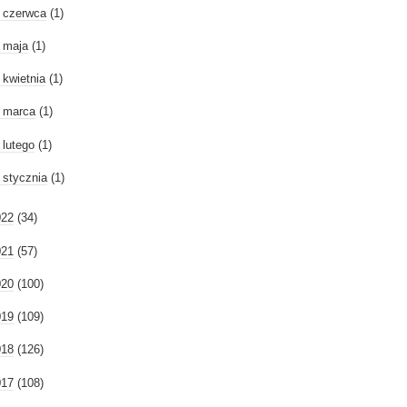
►
czerwca
(1)
►
maja
(1)
►
kwietnia
(1)
►
marca
(1)
►
lutego
(1)
►
stycznia
(1)
022
(34)
021
(57)
020
(100)
019
(109)
018
(126)
017
(108)