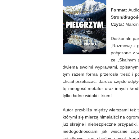
Format:
Audi
Stron/długoś
Czyta:
Marcin
Doskonale pam
„Rozmowę z gó
połączone z 
ze „Skalnym p
dwiema swoimi wyprawami, opisanymi
tym razem forma przerosła treść i po
chciał przekazać. Bardzo często odpł
tę mnogość metafor oraz innych środk
tylko ładne widoki i triumf.
Autor przybliża między wierszami też 
którymi się mierzą himalaiści na ogr
już skrajne i niebezpieczne przypadki,
niedogodnościami jak wiecznie zap
żołądkowe, czy choćby nawet trud