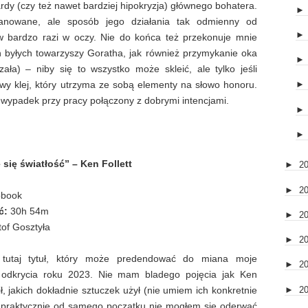
y (czy też nawet bardziej hipokryzja) głównego bohatera.
anowane, ale sposób jego działania tak odmienny od
 bardzo razi w oczy. Nie do końca też przekonuje mnie
 byłych towarzyszy Goratha, jak również przymykanie oka
ała) – niby się to wszystko może skleić, ale tylko jeśli
wy klej, który utrzyma ze sobą elementy na słowo honoru.
u wypadek przy pracy połączony z dobrymi intencjami.
 się światłość” – Ken Follett
►
2
►
2
obook
ć:
30h 54m
►
2
tof Gosztyła
►
2
utaj tytuł, który może predendować do miana moje
►
2
o odkrycia roku 2023. Nie mam bladego pojęcia jak Ken
►
2
bił, jakich dokładnie sztuczek użył (nie umiem ich konkretnie
 praktycznie od samego początku nie mogłem się oderwać