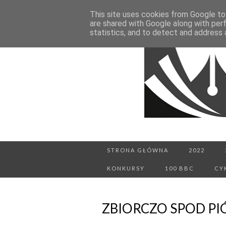
This site uses cookies from Google to 
are shared with Google along with per
statistics, and to detect and address 
STRONA GŁÓWNA
2022
KONKURSY
100 BBC
CY
ZBIORCZO SPOD PI