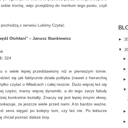
 sobie trochę, więc przejdźmy do meritum tego postu, czyli
k pochodzą z serwisu Lubimy Czytać.
BL
wędź Otchłani” – Janusz Stankiewicz
►
2
▼
2
ok
ć:
324
tu o wiele lepiej przedstawiony niż w pierwszym tomie.
ieć się jak faktycznie działa polityka (nawet z hierarchią
 tylko czytać o Władcach i całej reszcie. Dużo więcej też się
▼
iej części, mamy więcej dynamiki, a do tego zarys fabuły
ziej konkretne kształty. Znaczy się jest lepiej innymi słowy,
 pokazuje, że jeszcze wiele przed nami. A to bardzo ważne,
est sens sięgać po kolejny tom, czy też nie. Po lekturze
 chciał poznać dalsze losy.