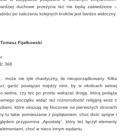
bardziej duchowe przeżycia też nie będą zawiedzione –
dości po zaliczeniu kolejnych kroków jest bardzo widoczny.
– Tomasz Fijałkowski
er
ć:
368
… może nie tyle chaotyczny, ile nieuporządkowany. Kilka
aci, garść powiązań między nimi, by w okolicach setnej
do sedna, czy też po prostu wskazać drogę, którą podąża
amego początku widać też różnorodność religijną wraz z
ultami, które okazują się kluczowe na pierwszych stronach
my tu takie pomieszanie z poplątaniem, choć dość spójne i
lędem przypomina „Apostatę”, który też łączył elementy
i elementami, choć w nieco innym wydaniu.