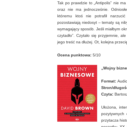
Tak po prawdzie to „Antipolis” nie m
oraz nie ma jednocześnie. Odniosł
któremu ktoś nie potrafił narzuci
pozostawiają niedosyt – tematy są niby
wymagający sposób. Jeśli miałbym okre
czytadło”. Czytało się przyjemnie, al
jego treść na dłużej. Ot, kolejna przec
Ocena punktowa:
5/10
„Wojny bizn
Format:
Audi
Stron/długoś
Czyta:
Bartos
Ułożona, inte
pozytywnych 
przytacza hist
początku XX 