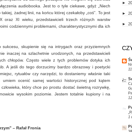
►
2
włączenia audiobooka. Jest to o tyle ciekawe, gdyż „Niech
 takiej, żadnej linii, na końcu której czekałoby „coś”. To jest
►
2
 X oraz XI wieku, przedstawicieli trzech różnych warstw
►
2
woimi codziennymi problemami, charakterystycznymi dla ich
 sukcesu, skupienie się na intrygach oraz przyziemnych
CZ
nie inaczej na szlachetnie urodzonych, na przedstawicieli
Św
ych chłopów. Często wiele z tych problemów dotyka ich
Ni
ób. A jeśli do tego dorzucimy bardzo obrazowy i poetycki
11
ejsc, rytuałów czy narzędzi, to dostaniemy właśnie taki
S
ie umiem ocenić samej wartości historycznej pod kątem
Cz
 człowieka, który chce po prostu dostać świetną rozrywkę,
G
P
amowicie wysokim poziomie. Jestem totalnie kupiony i na
12
Po
„R
1 
P
rzym” – Rafał Fronia
38