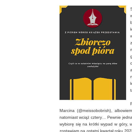
Marcina (@meissobobrish), albowie
natomiast wciąż cztery… Pewnie jedna 
wybiorę się na krótki wypad w góry, 
zostawiam na ostatni kwartał roku 2023