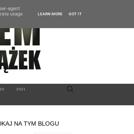
user-agent
erate usage
LEARN MORE
GOT IT
Search
20
2021
for:
UKAJ NA TYM BLOGU