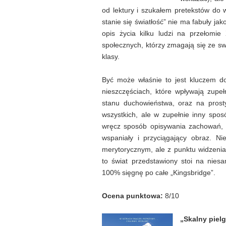
od lektury i szukałem pretekstów do 
stanie się światłość” nie ma fabuły jako
opis życia kilku ludzi na przełomie
społecznych, którzy zmagają się ze s
klasy.
Być może właśnie to jest kluczem do
nieszczęściach, które wpływają zupeł
stanu duchowieństwa, oraz na prost
wszystkich, ale w zupełnie inny spos
wręcz sposób opisywania zachowań, mi
wspaniały i przyciągający obraz. N
merytorycznym, ale z punktu widzenia
to świat przedstawiony stoi na nies
100% sięgnę po całe „Kingsbridge”.
Ocena punktowa:
8/10
„Skalny pielg