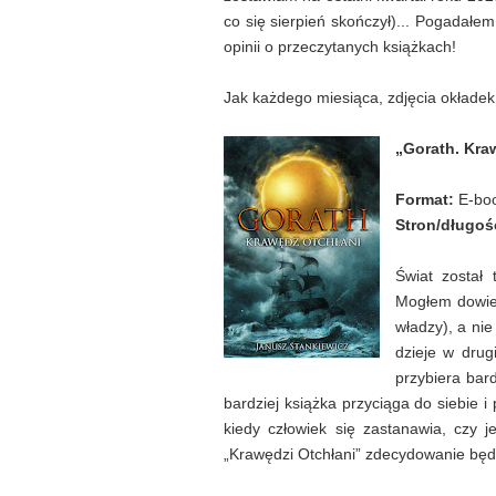
co się sierpień skończył)... Pogadałem
opinii o przeczytanych książkach!
Jak każdego miesiąca, zdjęcia okłade
„Gorath. Kra
Format:
E-bo
Stron/długoś
Świat został 
Mogłem dowiedz
władzy), a nie
dzieje w drug
przybiera bard
bardziej książka przyciąga do siebie i
kiedy człowiek się zastanawia, czy j
„Krawędzi Otchłani” zdecydowanie będę