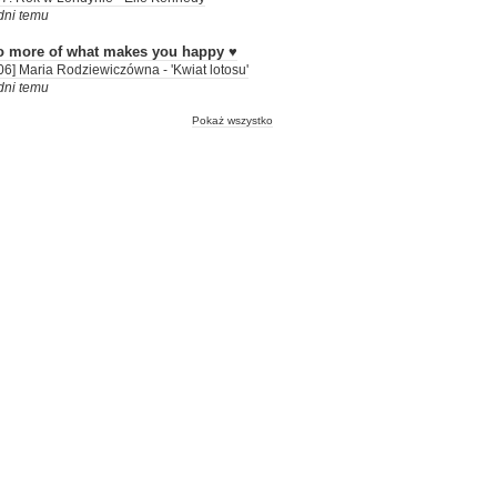
dni temu
o more of what makes you happy ♥
06] Maria Rodziewiczówna - 'Kwiat lotosu'
dni temu
Pokaż wszystko