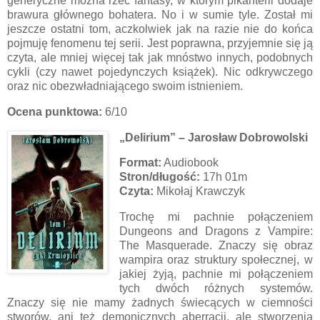
generyczne można rzec fantasy, w którym pikanterii dodaje
brawura głównego bohatera. No i w sumie tyle. Został mi
jeszcze ostatni tom, aczkolwiek jak na razie nie do końca
pojmuję fenomenu tej serii. Jest poprawna, przyjemnie się ją
czyta, ale mniej więcej tak jak mnóstwo innych, podobnych
cykli (czy nawet pojedynczych książek). Nic odkrywczego
oraz nic obezwładniającego swoim istnieniem.
Ocena punktowa:
6/10
„Delirium” – Jarosław Dobrowolski
Format:
Audiobook
Stron/długość:
17h 01m
Czyta:
Mikołaj Krawczyk
Trochę mi pachnie połączeniem
Dungeons and Dragons z Vampire:
The Masquerade. Znaczy się obraz
wampira oraz struktury społecznej, w
jakiej żyją, pachnie mi połączeniem
tych dwóch różnych systemów.
Znaczy się nie mamy żadnych świecących w ciemności
stworów, ani też demonicznych aberracji, ale stworzenia