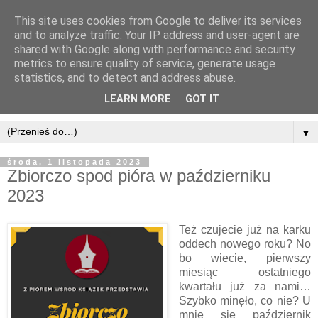
This site uses cookies from Google to deliver its services
and to analyze traffic. Your IP address and user-agent are
shared with Google along with performance and security
metrics to ensure quality of service, generate usage
statistics, and to detect and address abuse.
LEARN MORE
GOT IT
▼
środa, 1 listopada 2023
Zbiorczo spod pióra w październiku
2023
Też czujecie już na karku
oddech nowego roku? No
bo wiecie, pierwszy
miesiąc ostatniego
kwartału już za nami…
Szybko minęło, co nie? U
mnie się październik