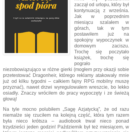
zaczął od urlopu, który był
kontynuacją z września.
Jak w poprzednim
miesiącu szalałem w
górach, tak w tym
postawiłem już na
spokojny wypoczynek w
domowym zaciszu.
Trochę się poczytało
książek, trochę się
pograło
niezobowiązująco w różne gierki (mogłem przy okazji sobie
przetestować Dragonheir, którego reklamy atakowały mnie
już od kilku tygodni – całkiem fajny RPG mobilny muszę
przyznać), nawet drzwi wyregulowałem wreszcie, bo lekko
osiadły. Znaczy wróciłem do pracy wypoczęty i ze świeżą
głową!
Na tyle mocno polubiłem „Sagę Azjatycką”, że od razu
niemalże się rzuciłem na kolejną część, która tym razem
była nieco krótsza – audiobook trwał nieco ponad
trzydzieści jeden godzin! Październik był też miesiącem, w