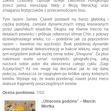
zakres czasowy. Opisuje dzieje założenia Hongkongu
(rzecz jasna mieszając fakty z fikcją literacką) oraz
zmagania brytyjczyków z przecwinościami losu.
Tym razem James Clavell postawił na barzo głęboką i
ciężką politykę, zamiast dynamicznych intryg kreowanych
przez japońskich władców. Skupia się równie mocno na
detalach powieści i próbuje odtworzyć klimat Chin z połowy
dziewiętnastego wieku, co – podobnie jak za poprzednim
razem – świetnie mu wychodzi. Brak podobnej dynamiki
powoduje jednak dekoncetrację w trakcie lektury, więc pod
tym względem jednak wyżej cenię sobie „Shoguna”. Za plus
natomiast warto uznać rozpiętośc geograficzną, jaką
narzucił sobie autor dla utworzenia całego cyklu „Sagi
Azjatyckiej”! Aż nie mogę się doczekać jak to się dalej
potoczy, zwłaszcza że sięgnąłem po krótkie opisy kolejnych
tomów. Wydaje się, że warto przebrnąć nawet przez nieco
słabsze fragmenty poszczególnych tomów.
Ocena punktowa:
7/10
„Utracona godzina” – Marcin
Mortka