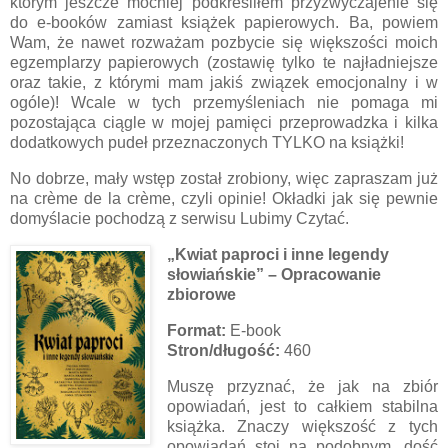
którym jeszcze mocniej podkreśliłem przyzwyczajenie się
do e-booków zamiast książek papierowych. Ba, powiem
Wam, że nawet rozważam pozbycie się większości moich
egzemplarzy papierowych (zostawię tylko te najładniejsze
oraz takie, z którymi mam jakiś związek emocjonalny i w
ogóle)! Wcale w tych przemyśleniach nie pomaga mi
pozostająca ciągle w mojej pamięci przeprowadzka i kilka
dodatkowych pudeł przeznaczonych TYLKO na książki!
No dobrze, mały wstęp został zrobiony, więc zapraszam już
na crème de la crème, czyli opinie! Okładki jak się pewnie
domyślacie pochodzą z serwisu Lubimy Czytać.
„Kwiat paproci i inne legendy
słowiańskie” – Opracowanie
zbiorowe
Format:
E-book
Stron/długość:
460
Muszę przyznać, że jak na zbiór
opowiadań, jest to całkiem stabilna
książka. Znaczy większość z tych
opowiadań stoi na podobnym, dość