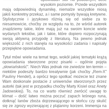
wysokim poziomie. Przede wszystkim
mają odpowiednią dynamikę, niemalże wszystkie niosą
jakiś konkretny przekaz, a i same pomysły bywają kretywne.
Stylistycznie i językowo różnią się od siebie za to
niesamowicie, choćby ze względu na to, że wśród autorek
znajdziemy takie, które mają już na swoim koncie wiele
wydanych tekstów, jak i takie, które dopiero rozpoczynają
swoją aktywną przygodę z literaturą. Na pewno jednak
większość z nich stanęła na wysokości zadania i napisały
przepiękne opowiadania.
Tytuł mówi wiele na temat tego, wokół jakiej tematyki krążą
opowiadania stworzone przez pisarki – ogólnie pojęta
„słowiańskość”. Niech Was jednak nie zwiedzie ten termin –
niektóre podeszły bardzo kreatywnie (jak choćby „Rem-X”
Pauliny Hendel), a oprócz tego spotkać możecie też znane
Wam doskonale postacie z uniwersów stworzonych przez
autorki (tak jest w przypadku choćby Marty Kisiel oraz Anety
Jadowskiej). To, na co warto również zwrócić uwagę to
klimat – dość łatwo można poczuć zapach leśnego runa,
dotknąć łanów zboża dojrzewającego w słońcu czy skulić
się ze zgrozy wyzierającej z plątaniny korzeni. Immersja na