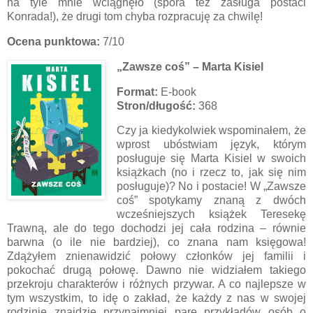
na tyle mnie wciągnęło (spora też zasługa postaci
Konrada!), że drugi tom chyba rozpracuję za chwilę!
Ocena punktowa:
7/10
„Zawsze coś” – Marta Kisiel
Format:
E-book
Stron/długość:
368
Czy ja kiedykolwiek wspominałem, że
wprost ubóstwiam język, którym
posługuje się Marta Kisiel w swoich
książkach (no i rzecz to, jak się nim
posługuje)? No i postacie! W „Zawsze
coś” spotykamy znaną z dwóch
wcześniejszych książek Teresekę
Trawną, ale do tego dochodzi jej cała rodzina – równie
barwna (o ile nie bardziej), co znana nam księgowa!
Zdążyłem znienawidzić połowy członków jej familii i
pokochać drugą połowę. Dawno nie widziałem takiego
przekroju charakterów i różnych przywar. A co najlepsze w
tym wszystkim, to idę o zakład, że każdy z nas w swojej
rodzinie znajdzie przynajmniej parę przykładów osób o