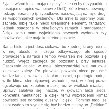
żyjące wśród ludzi, mające specyficzne cechy (przypadkiem
pasujące do opisu wampirów z DnD), które tworzą pewnego
rodzaju hierarchię (przypadkowo nasuwającą na myśl drugi
ze wspomnianych systemów). Dla mnie to ogromny plus i
zachęta, lubię takie nieco urealnione elementy fantastyki,
jednak osadzone w określonych ramach i standardach.
Dzięki temu mam wyjaśnienia pewnych wydarzeń czy
możliwości, jakie mają konkretne postacie.
Sama historia jest dość ciekawa, bo z jednej strony nie ma
w niej absolutnie niczego odkrywczego, ale sposób
prowadzenia narracji i tempo wydarzeń nie pozwala się
nudzić. Wręcz zachęca do pozostania przy lekturze!
Osadzenie całości w małej bieszczadzkiej wsi ma dwie
kluczowe zalety. Po pierwsze pozwala nieco popuścić
wodze fantazji w kwestii działan postaci, a po drugie buduje
w tle klimat stereotypowej, wchodniej wsi, w której prawo
egzekwuje się zupełnie inaczej niż w wielkich miastach.
Sprawy załatwia się inaczej, w głowach ludzi siedzi
konkretna mentalność, a dzięki temu wszystkiemu klimat
powieści jest odrobinę duszny i ciężki. Pomimo tego, że
splot wydarzeń wydaje się być bardzo ciasny, to „Delirium”