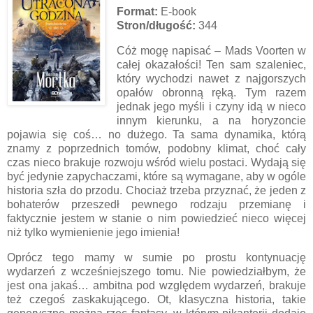
Format:
E-book
Stron/długość:
344
Cóż mogę napisać – Mads Voorten w
całej okazałości! Ten sam szaleniec,
który wychodzi nawet z najgorszych
opałów obronną ręką. Tym razem
jednak jego myśli i czyny idą w nieco
innym kierunku, a na horyzoncie
pojawia się coś… no dużego. Ta sama dynamika, którą
znamy z poprzednich tomów, podobny klimat, choć cały
czas nieco brakuje rozwoju wśród wielu postaci. Wydają się
być jedynie zapychaczami, które są wymagane, aby w ogóle
historia szła do przodu. Chociaż trzeba przyznać, że jeden z
bohaterów przeszedł pewnego rodzaju przemianę i
faktycznie jestem w stanie o nim powiedzieć nieco więcej
niż tylko wymienienie jego imienia!
Oprócz tego mamy w sumie po prostu kontynuację
wydarzeń z wcześniejszego tomu. Nie powiedziałbym, że
jest ona jakaś… ambitna pod względem wydarzeń, brakuje
też czegoś zaskakującego. Ot, klasyczna historia, takie