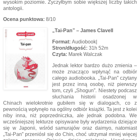
wysokim poziomie. Życzyłbym sobie większej liczby takich
antologii.
Ocena punktowa:
8/10
„Tai-Pan” – James Clavell
Format:
Audiobook|
Stron/długość:
31h 52m
Czyta:
Marek Walczak
Jednak lektor bardzo dużo zmienia –
może znacząco wpłynąć na odbiór
całego audiobooka. „Tai-Pan” czytany
jest przez inną osobę, niż pierwszy
tom, czyli „Shogun”. Niestety podcasz
słuchania historii osadzonej w
Chinach wielokrotnie gubiłem się w dialogach, co z
pewnością wpłynęło na ogólny odbiór książki. Ta jest z kolei
niby inna, niż poprzedniczka, ale jednak podobna. We
wcześniejszej lekturze opisywane były wydarzenia dziejące
się w Japonii, wśród samurajów oraz daimyo, natomiast
„Tai-Pan” przeniósł się do Chin, choć utrzymał mniej więcej