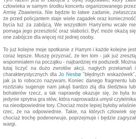
człowieka w samym środku koncertu organizowanego przez
Armię Zbawienia. Nie będzie to łatwe zadanie, zwłaszcza
że przed policjantem staje wiele zagadek oraz konieczność
bycia tuż za zabójcą. We wszystkim Harry'emu wcale nie
pomaga jego przeszłość oraz słabości. Być może okażą się
one zabójcze dla więcej niż jednej osoby.
To już kolejne moje spotkanie z Harrym i każde kolejne jest
coraz lepsze. Muszę przyznać, że ten tom - jak już zresztą
wspomniałem na początku - najbardziej mi podszedł. Można
tutaj liczyć na dużo zwrotów akcji, nagłych przełamań i
charakterystycznych dla
Jo Nesbø
"błędnych wskazówek",
jak ja to roboczo nazywam. Koniec danego fragmentu lub
rozdziału sugeruje nam jakąś bardzo złą dla śledztwa lub
bohaterów rzecz, a tak naprawdę okazuje się, że była to
jedynie sprytna gra słów, która naprowadza umysł czytelnika
na nieodpowiednie tory. Chociaż może lepiej byłoby właśnie
rzec, że na odpowiednie. Takie, na których człowiek się
chociaż trochę podenerwuje, poprzejmuje i będzie zagryzał
wargi.