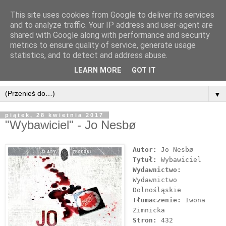
This site uses cookies from Google to deliver its services
and to analyze traffic. Your IP address and user-agent are
shared with Google along with performance and security
metrics to ensure quality of service, generate usage
statistics, and to detect and address abuse.
LEARN MORE
GOT IT
▼
piątek, 28 kwietnia 2017
"Wybawiciel" - Jo Nesbø
Autor:
Jo Nesbø
Tytuł:
Wybawiciel
Wydawnictwo:
Wydawnictwo
Dolnośląskie
Tłumaczenie:
Iwona
Zimnicka
Stron:
432