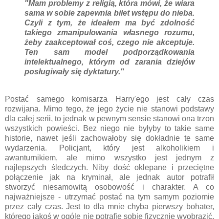
"Mam problemy z religią, która mówi, że wiara
sama w sobie zapewnia bilet wstępu do nieba.
Czyli z tym, że ideałem ma być zdolność
takiego zmanipulowania własnego rozumu,
żeby zaakceptował coś, czego nie akceptuje.
Ten sam model podporządkowania
intelektualnego, którym od zarania dziejów
posługiwały się dyktatury."
Postać samego komisarza Harry'ego jest cały czas
rozwijana. Mimo tego, że jego życie nie stanowi podstawy
dla całej serii, to jednak w pewnym sensie stanowi ona trzon
wszystkich powieści. Bez niego nie byłyby to takie same
historie, nawet jeśli zachowałoby się dokładnie te same
wydarzenia. Policjant, który jest alkoholikiem i
awanturnikiem, ale mimo wszystko jest jednym z
najlepszych śledczych. Niby dość oklepane i przeciętne
połączenie jak na kryminał, ale jednak autor potrafił
stworzyć niesamowitą osobowość i charakter. A co
najważniejsze - utrzymać postać na tym samym poziomie
przez cały czas. Jest to dla mnie chyba pierwszy bohater,
którego jakoś w ogóle nie potrafię sobie fizycznie wyobrazić.