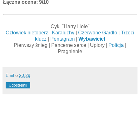
Łączna ocena: 9/10
Cykl "Harry Hole"
Człowiek nietoperz
|
Karaluchy
|
Czerwone Gardło
|
Trzeci
klucz
|
Pentagram
|
Wybawiciel
Pierwszy śnieg | Pancerne serce | Upiory |
Policja
|
Pragnienie
Emil
o
20:29
Udostępnij