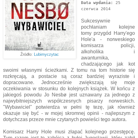
Data wydania:
25
czerwca 2014
Sukcesywnie
pochłaniam kolejne
tomy przygód Harry'ego
Hole'a - norweskiego
komisarza policji,
alkoholika i
Źródło:
Lubimyczytac
awanturnika,
chadzającego jak kot
swoimi własnymi ścieżkami. Z tomu na tom historie się
rozkręcają, a postacie są coraz bardziej wyraziste i
dopracowane. Jednocześnie zwiększają się moje
oczekiwania w stosunku do kolejnych książek. W końcu z
jakiegoś powodu Jo Nesbø jest uznawany za jednego z
najwybitniejszych współczesnych pisarzy norweskich.
"Wybawiciel" potwierdza w pełni tę tezę, jak również
okazuje się być - w mojej skromnej opinii - najlepszym z
dotychczas przeze mnie czytanych powieści tego autora.
Komisarz Harry Hole musi złapać kolejnego przestępcę.
Tym razem jest to zabójca z byłej Jugosławii, który zabił