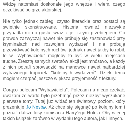
Widzę natomiast doskonale jego wnętrze i wiem, czego
oczekiwać po grze aktorskiej.
Nie tylko jednak zabiegi czysto literackie oraz postaci są
świetnie skonstruowane. Historia również niezwykle
przypadła mi do gustu, wraz z jej całym przebiegiem. Co
prawda zazwyczaj nawet nie próbuję się zastanawiać przy
kryminałach nad rozwojem wydarzeń i nie próbuję
przewidywać kolejnych ruchów, jednak nawet jakby to robił,
to w "Wybawicielu" mogłoby to być w wielu miejscach
trudne. Zresztą samych zwrotów akcji jest mnóstwo, a każdy
z nich potrafi sprowadzić na manowce nawet najbardziej
wytrawnego tropiciela "kolejnych wydarzeń". Dzięki temu
mogłem czerpać jeszcze większą przyjemność z lektury.
Gorąco polecam "Wybawiciela". Polecam na niego czekać,
uważam że warto było przebrnąć przez niezbyt wyszukane
pierwsze tomy. Tutaj już widać ten światowy poziom, który
prezentuje
Jo Nesbø
. Aż chce się sięgnąć po kolejny tom i
poznać dalsze losy komisarza Harry'ego Hole'a. Oby więcej
takich książek zarówno w wydaniu tego autora, jak i innych.