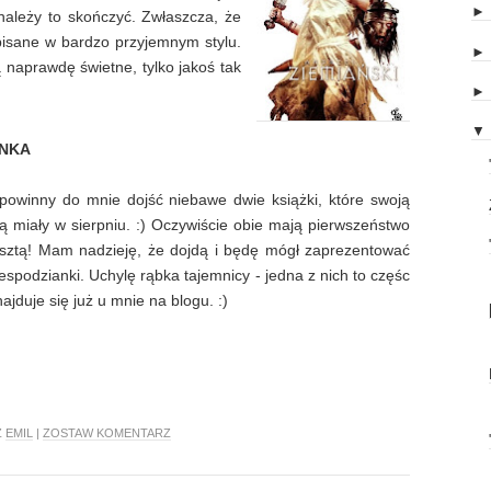
 należy to skończyć. Zwłaszcza, że
isane w bardzo przyjemnym stylu.
ą naprawdę świetne, tylko jakoś tak
▼
ANKA
 powinny do mnie dojść niebawe dwie książki, które swoją
 miały w sierpniu. :) Oczywiście obie mają pierwszeństwo
esztą! Mam nadzieję, że dojdą i będę mógł zaprezentować
espodzianki. Uchylę rąbka tajemnicy - jedna z nich to częśc
najduje się już u mnie na blogu. :)
Z
EMIL
|
ZOSTAW KOMENTARZ