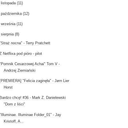
►
listopada
(11)
►
października
(12)
►
września
(11)
sierpnia
(8)
"Straż nocna" - Terry Pratchett
Z Netflixa pod pióro - pilot
"Pomnik Cesarzowej Achai" Tom V -
Andrzej Ziemiański
[PREMIERA] "Felicia zaginęła" - Jørn Lier
Horst
Bardzo chcę! #36 - Mark Z. Danielewski
"Dom z liści"
"Illuminae. Illuminae Folder_01" - Jay
Kristoff, A...