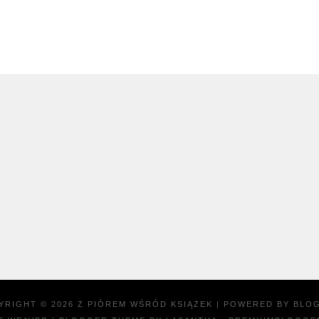
YRIGHT ©
2026
Z PIÓREM WŚRÓD KSIĄŻEK
| POWERED BY
BLO