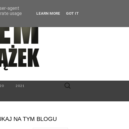
user-agent
erate usage
LEARN MORE
GOT IT
Search
20
2021
for:
UKAJ NA TYM BLOGU