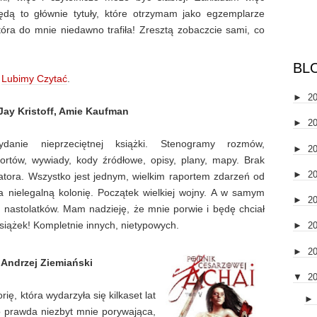
ędą to głównie tytuły, które otrzymam jako egzemplarze
tóra do mnie niedawno trafiła! Zresztą zobaczcie sami, co
BL
u
Lubimy Czytać
.
►
2
 Jay Kristoff, Amie Kaufman
►
2
ydanie nieprzeciętnej książki. Stenogramy rozmów,
►
2
ortów, wywiady, kody źródłowe, opisy, plany, mapy. Brak
►
2
atora. Wszystko jest jednym, wielkim raportem zdarzeń od
na nielegalną kolonię. Początek wielkiej wojny. A w samym
►
2
 nastolatków. Mam nadzieję, że mnie porwie i będę chciał
książek! Kompletnie innych, nietypowych.
►
2
►
2
 Andrzej Ziemiański
▼
2
ię, która wydarzyła się kilkaset lat
Co prawda niezbyt mnie porywająca,