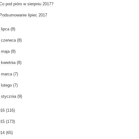
Co pod pióro w sierpniu 2017?
Podsumowanie lipiec 2017
►
lipca
(8)
►
czerwca
(8)
►
maja
(8)
►
kwietnia
(8)
►
marca
(7)
►
lutego
(7)
►
stycznia
(9)
016
(116)
015
(173)
014
(65)