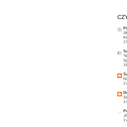
CZ
P
38
Ki
17
S
"W
Sp
19
Św
Ni
2 
D
Se
3 
Po
„R
3 