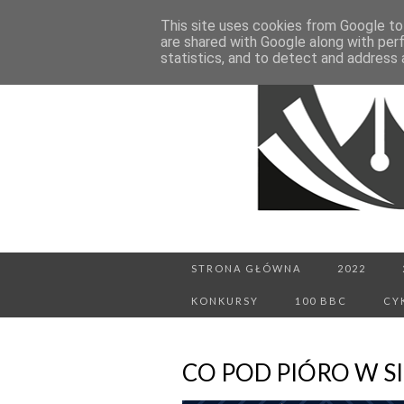
This site uses cookies from Google to 
are shared with Google along with per
statistics, and to detect and address 
STRONA GŁÓWNA
2022
KONKURSY
100 BBC
CY
CO POD PIÓRO W SI