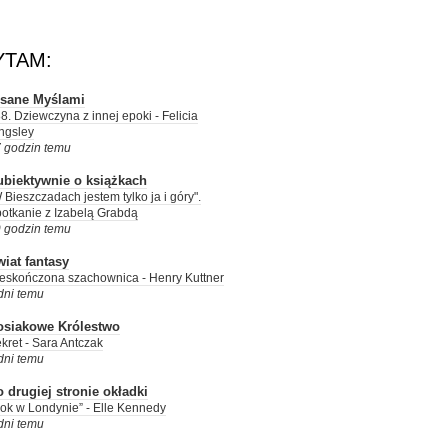
YTAM:
isane Myślami
8. Dziewczyna z innej epoki - Felicia
ngsley
 godzin temu
ubiektywnie o książkach
 Bieszczadach jestem tylko ja i góry".
otkanie z Izabelą Grabdą
 godzin temu
iat fantasy
eskończona szachownica - Henry Kuttner
dni temu
osiakowe Królestwo
kret - Sara Antczak
dni temu
 drugiej stronie okładki
ok w Londynie” - Elle Kennedy
dni temu