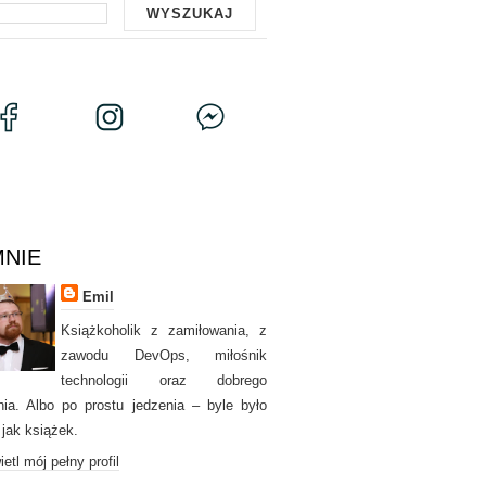
MNIE
Emil
Książkoholik z zamiłowania, z
zawodu DevOps, miłośnik
technologii oraz dobrego
nia. Albo po prostu jedzenia – byle było
 jak książek.
etl mój pełny profil