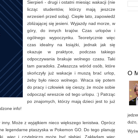
Sierpień - drugi i ostatni miesiąc wakacji (nie
licząc studentów, którzy mają jeszcze
wrzesień przed sobą). Ciepłe lato, zapowiedź
zbliżającej się jesieni. Wyjazdy nad morze, w
góry, do innych krajów. Czas urlopów i
ogólnego wypoczynku. Teoretycznie więc
czas idealny na książki, jednak jak się
okazuje w praktyce, podczas takiego
odpoczywania brakuje wolnego czasu. Taki
tam paradoks. Zwłaszcza wśród osób, które
O 
skończyły już wakacje i muszą brać urlop,
żeby było nieco wolnego. Wraca się potem
do pracy i człowiek się cieszy, że może sobie
odpocząć wreszcie od tego urlopu. :) Patrząc
po znajomych, którzy mają dzieci jest to już
rdzone info!
jedze
dużo,
y inny. Może z wyjątkiem nieco większego lenistwa. Oprócz
pne legendarne ptaszyska w Pokemon GO. Do tego planuję
Wyświ
ski, więc i czytelniczo może być słabiej. Zakładam więc