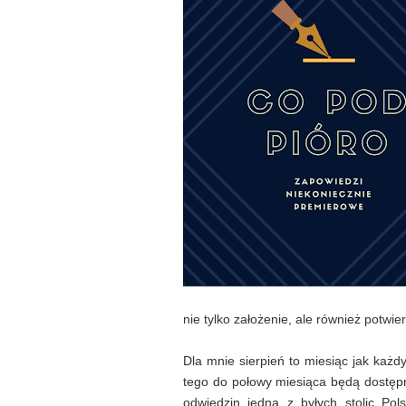
nie tylko założenie, ale również potwie
Dla mnie sierpień to miesiąc jak każd
tego do połowy miesiąca będą dostę
odwiedzin jedną z byłych stolic Pol