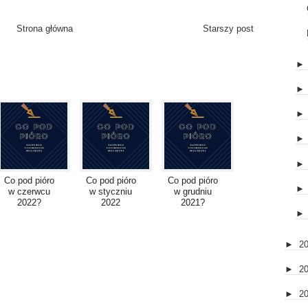
Strona główna
Starszy post
Co pod pióro
Co pod pióro
Co pod pióro
w czerwcu
w styczniu
w grudniu
2022?
2022
2021?
►
2
►
2
►
2