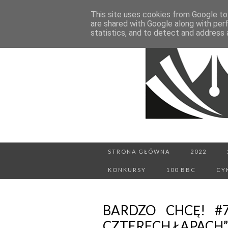
This site uses cookies from Google to 
are shared with Google along with per
statistics, and to detect and address 
STRONA GŁÓWNA
2022
KONKURSY
100 BBC
CY
BARDZO CHCĘ! #7
CZTERECH ŁAPACH”