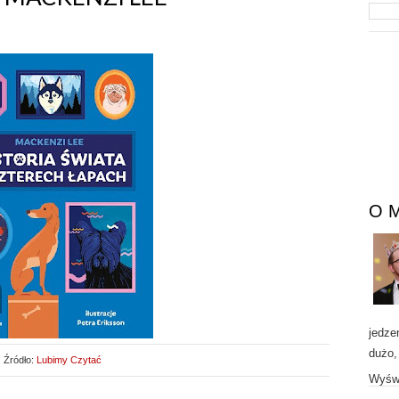
O 
jedze
dużo,
Źródło:
Lubimy Czytać
Wyświ