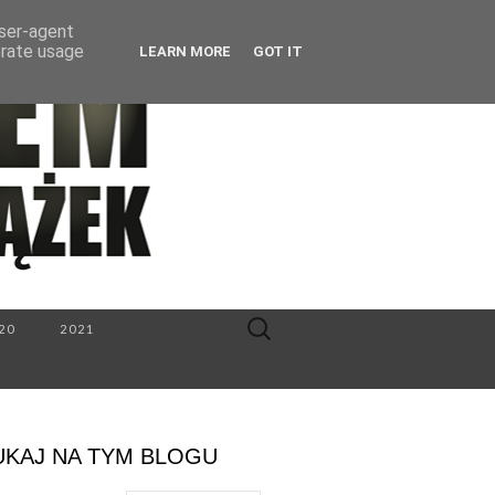
user-agent
erate usage
LEARN MORE
GOT IT
Search
20
2021
for:
UKAJ NA TYM BLOGU