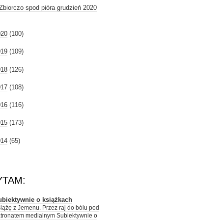
Zbiorczo spod pióra grudzień 2020
020
(100)
019
(109)
018
(126)
017
(108)
016
(116)
015
(173)
014
(65)
YTAM:
ubiektywnie o książkach
iążę z Jemenu. Przez raj do bólu pod
tronatem medialnym Subiektywnie o