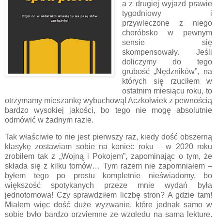
a z drugiej wyjazd prawie
tygodniowy i
przywleczone z niego
choróbsko w pewnym
sensie się
skompensowały. Jeśli
doliczymy do tego
grubość „Nędzników”, na
których się rzuciłem w
ostatnim miesiącu roku, to
otrzymamy mieszankę wybuchową! Aczkolwiek z pewnością
bardzo wysokiej jakości, bo tego nie mogę absolutnie
odmówić w żadnym razie.
Tak właściwie to nie jest pierwszy raz, kiedy dość obszerną
klasykę zostawiam sobie na koniec roku – w 2020 roku
zrobiłem tak z „Wojną i Pokojem”, zapominając o tym, że
składa się z kilku tomów… Tym razem nie zapomniałem –
byłem tego po prostu kompletnie nieświadomy, bo
większość spotykanych przeze mnie wydań była
jednotomowa! Czy sprawdziłem liczbę stron? A gdzie tam!
Miałem więc dość duże wyzwanie, które jednak samo w
sobie było bardzo przyjemne ze względu na samą lekturę.