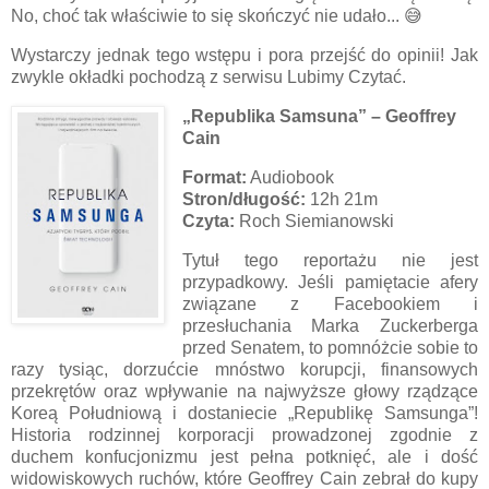
No, choć tak właściwie to się skończyć nie udało... 😅
Wystarczy jednak tego wstępu i pora przejść do opinii! Jak
zwykle okładki pochodzą z serwisu Lubimy Czytać.
„Republika Samsuna” – Geoffrey
Cain
Format:
Audiobook
Stron/długość:
12h 21m
Czyta:
Roch Siemianowski
Tytuł tego reportażu nie jest
przypadkowy. Jeśli pamiętacie afery
związane z Facebookiem i
przesłuchania Marka Zuckerberga
przed Senatem, to pomnóżcie sobie to
razy tysiąc, dorzućcie mnóstwo korupcji, finansowych
przekrętów oraz wpływanie na najwyższe głowy rządzące
Koreą Południową i dostaniecie „Republikę Samsunga”!
Historia rodzinnej korporacji prowadzonej zgodnie z
duchem konfucjonizmu jest pełna potknięć, ale i dość
widowiskowych ruchów, które Geoffrey Cain zebrał do kupy