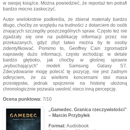
w swojej książce. Można powiedzieć, że reportaż ten potrafi
bardzo mocno zaskoczyć.
Autor wielokrotnie podkreśla, że zbierał materiały bardzo
długo, choćby ze względu na trudności z dotarciem do osób
znających szczegóły poszczególnych spraw. Często też nie
zgadzały się one na publikację informacji przez nie
przekazanych, gdyż zbyt łatwo można by te osoby
zidentyfikować. Pomimo to, Geoffrey Cain zgromadził
naprawdę dużo informacji, często wchodząc w detale
bardzo głęboko, jak choćby w głośnej sprawie
„wybuchających” modeli Samsung Galaxy S7.
Zdecydowanie mogę polecić tę pozycję, nie jest żadnym
odkryciem, że za wielkimi koncernami stoi masa
przestępstw, jednak spojrzenie na historię ułożoną
chronologicznie pozwala uwolnić nieco inną percepcję.
Ocena punktowa:
7/10
„Gamedec. Granica rzeczywistości”
– Marcin Przybyłek
Format:
Audiobook