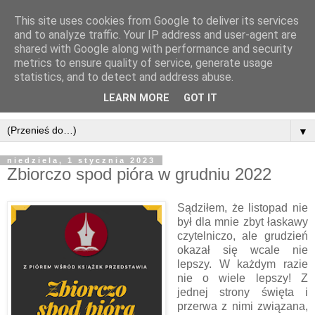
This site uses cookies from Google to deliver its services
and to analyze traffic. Your IP address and user-agent are
shared with Google along with performance and security
metrics to ensure quality of service, generate usage
statistics, and to detect and address abuse.
LEARN MORE
GOT IT
▼
niedziela, 1 stycznia 2023
Zbiorczo spod pióra w grudniu 2022
Sądziłem, że listopad nie
był dla mnie zbyt łaskawy
czytelniczo, ale grudzień
okazał się wcale nie
lepszy. W każdym razie
nie o wiele lepszy! Z
jednej strony święta i
przerwa z nimi związana,