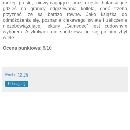
raczej proste, niewymagające oraz często balansujące
gdzieś na granicy odgrzewania kotleta, choć trzeba
przyznać, że są bardzo równe. Jako książka do
odmóżdżenia się, poznania ciekawego świata i zaliczenia
niezobowiązującej lektury „Gamedec” jest cudownym
wyborem. Aczkolwiek nie spodziewajcie się po nim zbyt
wiele.
Ocena punktowa:
6/10
Emil
o
12:25
Udostępnij