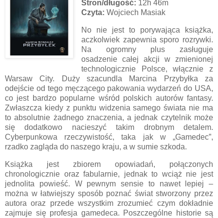
Stron/długość:
12h 46m
Czyta:
Wojciech Masiak
No nie jest to porywająca książka,
aczkolwiek zapewnia sporo rozrywki.
Na ogromny plus zasługuje
osadzenie całej akcji w zmienionej
technologicznie Polsce, włącznie z
Warsaw City. Duży szacundla Marcina Przybyłka za
odejście od tego męczącego pakowania wydarzeń do USA,
co jest bardzo popularne wśród polskich autorów fantasy.
Zwłaszcza kiedy z punktu widzenia samego świata nie ma
to absolutnie żadnego znaczenia, a jednak czytelnik może
się dodatkowo nacieszyć takim drobnym detalem.
Cyberpunkowa rzeczywistość, taka jak w „Gamedec”,
rzadko zagląda do naszego kraju, a w sumie szkoda.
Książka jest zbiorem opowiadań, połączonych
chronologicznie oraz fabularnie, jednak to wciąż nie jest
jednolita powieść. W pewnym sensie to nawet lepiej –
można w łatwiejszy sposób poznać świat stworzony przez
autora oraz przede wszystkim zrozumieć czym dokładnie
zajmuje się profesja gamedeca. Poszczególne historie są