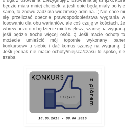
druga z losowania. Zrezygnuję z losowania tej książki, która
będzie miała mniej chciejek, a jeśli obie będą miały po tyle
samo, to znowu zadziała widzimisię admina. :( Nie chce mi
się przeliczać obecnie prawdopodobieństwa wygrania w
losowaniu dla obu wariantów, ale coś czuję w kościach, że
wbrew pozorom będziecie mieli większą szansę na wygraną
jeśli będzie trochę więcej osób. :) Jeśli macie ochotę to
możecie umieścić mój topornie wykonany baner
konkursowy u siebie i dać komuś szansę na wygraną. :)
Jeśli jednak nie macie ochoty/miejsca/czasu to spoko, nie
trzeba.