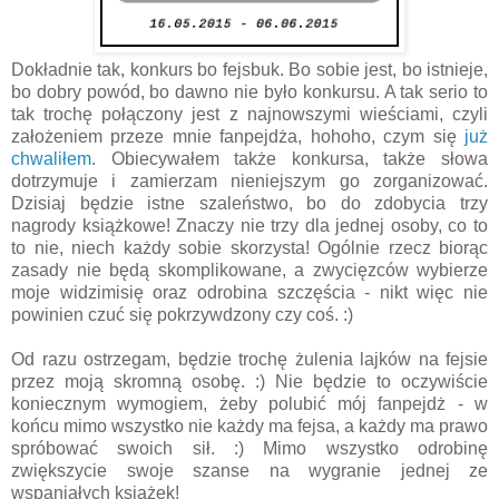
Dokładnie tak, konkurs bo fejsbuk. Bo sobie jest, bo istnieje,
bo dobry powód, bo dawno nie było konkursu. A tak serio to
tak trochę połączony jest z najnowszymi wieściami, czyli
założeniem przeze mnie fanpejdża, hohoho, czym się
już
chwaliłem
. Obiecywałem także konkursa, także słowa
dotrzymuje i zamierzam nieniejszym go zorganizować.
Dzisiaj będzie istne szaleństwo, bo do zdobycia trzy
nagrody książkowe! Znaczy nie trzy dla jednej osoby, co to
to nie, niech każdy sobie skorzysta! Ogólnie rzecz biorąc
zasady nie będą skomplikowane, a zwycięzców wybierze
moje widzimisię oraz odrobina szczęścia - nikt więc nie
powinien czuć się pokrzywdzony czy coś. :)
Od razu ostrzegam, będzie trochę żulenia lajków na fejsie
przez moją skromną osobę. :) Nie będzie to oczywiście
koniecznym wymogiem, żeby polubić mój fanpejdż - w
końcu mimo wszystko nie każdy ma fejsa, a każdy ma prawo
spróbować swoich sił. :) Mimo wszystko odrobinę
zwiększycie swoje szanse na wygranie jednej ze
wspaniałych książek!