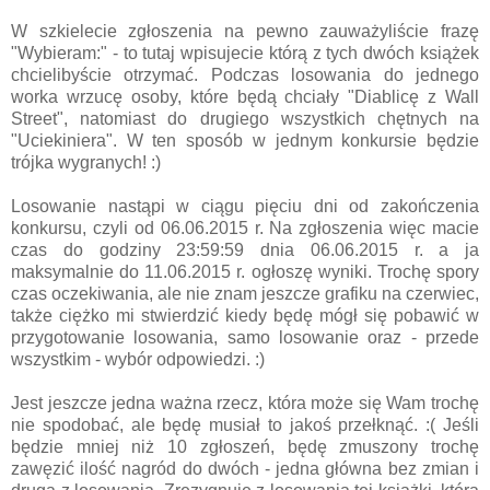
W szkielecie zgłoszenia na pewno zauważyliście frazę
"Wybieram:" - to tutaj wpisujecie którą z tych dwóch książek
chcielibyście otrzymać. Podczas losowania do jednego
worka wrzucę osoby, które będą chciały "Diablicę z Wall
Street", natomiast do drugiego wszystkich chętnych na
"Uciekiniera". W ten sposób w jednym konkursie będzie
trójka wygranych! :)
Losowanie nastąpi w ciągu pięciu dni od zakończenia
konkursu, czyli od 06.06.2015 r. Na zgłoszenia więc macie
czas do godziny 23:59:59 dnia 06.06.2015 r. a ja
maksymalnie do 11.06.2015 r. ogłoszę wyniki. Trochę spory
czas oczekiwania, ale nie znam jeszcze grafiku na czerwiec,
także ciężko mi stwierdzić kiedy będę mógł się pobawić w
przygotowanie losowania, samo losowanie oraz - przede
wszystkim - wybór odpowiedzi. :)
Jest jeszcze jedna ważna rzecz, która może się Wam trochę
nie spodobać, ale będę musiał to jakoś przełknąć. :( Jeśli
będzie mniej niż 10 zgłoszeń, będę zmuszony trochę
zawęzić ilość nagród do dwóch - jedna główna bez zmian i