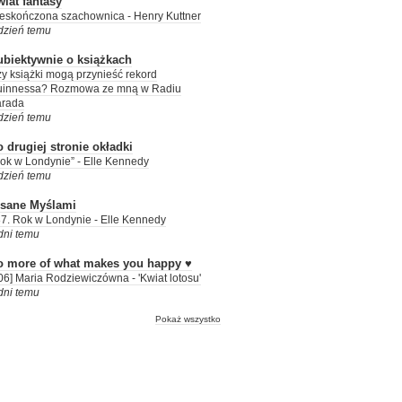
iat fantasy
eskończona szachownica - Henry Kuttner
dzień temu
ubiektywnie o książkach
y książki mogą przynieść rekord
uinnessa? Rozmowa ze mną w Radiu
arada
dzień temu
 drugiej stronie okładki
ok w Londynie” - Elle Kennedy
dzień temu
isane Myślami
7. Rok w Londynie - Elle Kennedy
dni temu
o more of what makes you happy ♥
06] Maria Rodziewiczówna - 'Kwiat lotosu'
dni temu
Pokaż wszystko