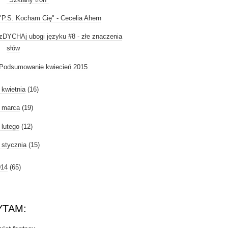
"P.S. Kocham Cię" - Cecelia Ahern
zDYCHAj ubogi języku #8 - złe znaczenia
słów
Podsumowanie kwiecień 2015
►
kwietnia
(16)
►
marca
(19)
►
lutego
(12)
►
stycznia
(15)
014
(65)
YTAM: