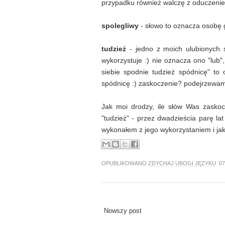
przypadku również walczę z oduczenie
spolegliwy
- słowo to oznacza osobę 
tudzież
- jedno z moich ulubionych s
wykorzystuje :) nie oznacza ono "lub",
siebie spodnie tudzież spódnicę" to 
spódnicę :) zaskoczenie? podejrzewam
Jak moi drodzy, ile słów Was zaskoc
"tudzież" - przez dwadzieścia parę la
wykonałem z jego wykorzystaniem i jaki
OPUBLIKOWANO
ZDYCHAJ UBOGI JĘZYKU
07
Nowszy post