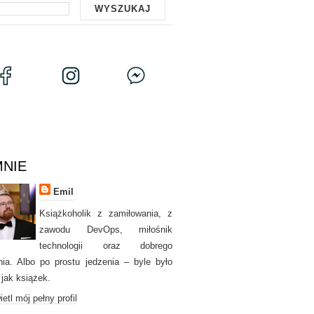
MNIE
Emil
Książkoholik z zamiłowania, z
zawodu DevOps, miłośnik
technologii oraz dobrego
nia. Albo po prostu jedzenia – byle było
 jak książek.
etl mój pełny profil