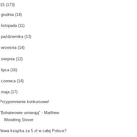
015
(173)
►
grudnia
(14)
►
listopada
(11)
►
października
(13)
►
września
(14)
►
sierpnia
(12)
►
lipca
(16)
►
czerwca
(14)
maja
(17)
Przypomnienie konkursowe!
"Bohaterowie umierają" - Matthew
Woodring Stover
Nowa książka za 5 zł w całej Polsce?