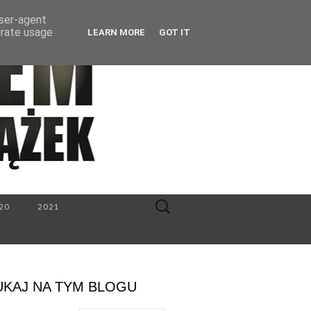
user-agent
erate usage
LEARN MORE
GOT IT
Search
20
2021
for:
UKAJ NA TYM BLOGU