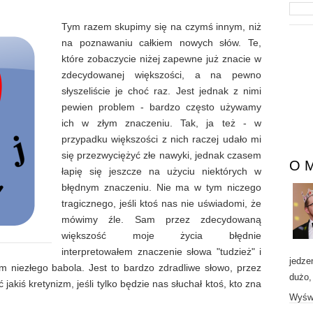
Tym razem skupimy się na czymś innym, niż
na poznawaniu całkiem nowych słów. Te,
które zobaczycie niżej zapewne już znacie w
zdecydowanej większości, a na pewno
słyszeliście je choć raz. Jest jednak z nimi
pewien problem - bardzo często używamy
ich w złym znaczeniu. Tak, ja też - w
przypadku większości z nich raczej udało mi
się przezwyciężyć złe nawyki, jednak czasem
O 
łapię się jeszcze na użyciu niektórych w
błędnym znaczeniu. Nie ma w tym niczego
tragicznego, jeśli ktoś nas nie uświadomi, że
mówimy źle. Sam przez zdecydowaną
większość moje życia błędnie
interpretowałem znaczenie słowa "tudzież" i
jedze
łem niezłego babola. Jest to bardzo zdradliwe słowo, przez
dużo,
jakiś kretynizm, jeśli tylko będzie nas słuchał ktoś, kto zna
Wyświ