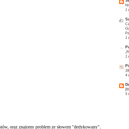
Św
Ni
1 
S
Cz
G
P
1 
Po
„R
1 
P
38
4 
D
[8
5 