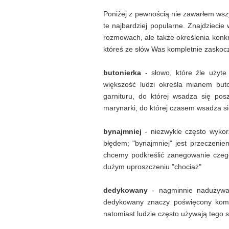
Poniżej z pewnością nie zawarłem wszy
te najbardziej popularne. Znajdzieci
rozmowach, ale także określenia konk
któreś ze słów Was kompletnie zaskoczy 
butonierka
- słowo, które źle użyt
większość ludzi określa mianem buton
garnituru, do której wsadza się posz
marynarki, do której czasem wsadza si
bynajmniej
- niezwykle często wykor
błędem; "bynajmniej" jest przeczen
chcemy podkreślić zanegowanie czego
dużym uproszczeniu "chociaż"
dedykowany
- nagminnie nadużywan
dedykowany znaczy poświęcony komuś
natomiast ludzie często używają tego 