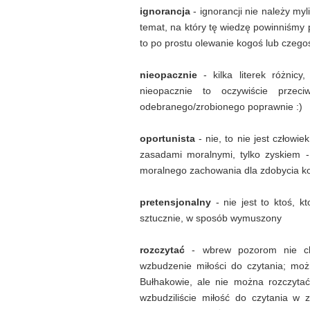
ignorancja
- ignorancji nie należy my
temat, na który tę wiedzę powinniśmy 
to po prostu olewanie kogoś lub czegoś
nieopacznie
- kilka literek różnicy
nieopacznie to oczywiście przeci
odebranego/zrobionego poprawnie :)
oportunista
- nie, to nie jest człowie
zasadami moralnymi, tylko zyskiem 
moralnego zachowania dla zdobycia ko
pretensjonalny
- nie jest to ktoś, k
sztucznie, w sposób wymuszony
rozczytać
- wbrew pozorom nie cho
wzbudzenie miłości do czytania; mo
Bułhakowie, ale nie można rozczytać
wzbudziliście miłość do czytania w 