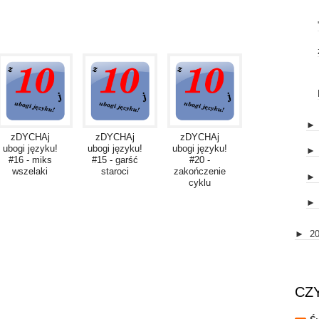
zDYCHAj
zDYCHAj
zDYCHAj
ubogi języku!
ubogi języku!
ubogi języku!
#16 - miks
#15 - garść
#20 -
wszelaki
staroci
zakończenie
cyklu
►
2
CZ