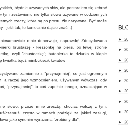
stkich, błędnie używanych słów, ale postarałem się zebrać
e w tym zestawieniu nie tylko słowa używane w codziennych
retnych rzeczy, które są po prostu źle nazywane. Być może
BL
- jeśli tak, to koniecznie dajcie znać. :)
►
2
e niesamowicie mnie denerwuje, naprawdę! Zdecydowana
ierki brustaszę - kieszonkę na piersi, po lewej stronie
►
2
etkę, czyli "chusteczkę"; butonierka to dziurka w klapie
►
2
ę kwiatka bądź minibukiecik kwiatów
►
2
zystywane zamiennie z "przynajmniej", co jest ogromnym
iem, a raczej jego wzmocnieniem, używanym wówczas, gdy
►
2
ś; "przynajmniej" to coś zupełnie innego, oznaczające w
►
2
►
2
e słowo, przeze mnie zresztą, chociaż walczę z tym;
►
2
/czemuś, często w ramach podzięki za jakieś zasługi,
słowa jako synonim wyrażenia "zrobiony dla";
►
2