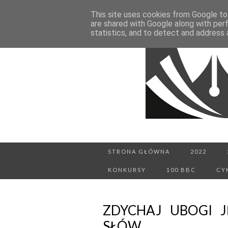
This site uses cookies from Google to 
are shared with Google along with per
statistics, and to detect and address 
STRONA GŁÓWNA
2022
KONKURSY
100 BBC
CY
ZDYCHAJ UBOGI J
SŁÓW