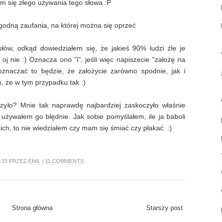
m się złego używania tego słowa :P
godną zaufania, na której można się oprzeć
łów, odkąd dowiedziałem się, że jakieś 90% ludzi źle je
 oj nie :) Oznacza ono "i", jeśli więc napiszecie "założę na
oznaczać to będzie, że założycie zarówno spodnie, jak i
, że w tym przypadku tak :)
zyło? Mnie tak naprawdę najbardziej zaskoczyło właśnie
t używałem go błędnie. Jak sobie pomyślałem, ile ja baboli
ch, to nie wiedziałem czy mam się śmiać czy płakać. :)
:33 PRZEZ
EMIL
|
11 COMMENTS
Strona główna
Starszy post