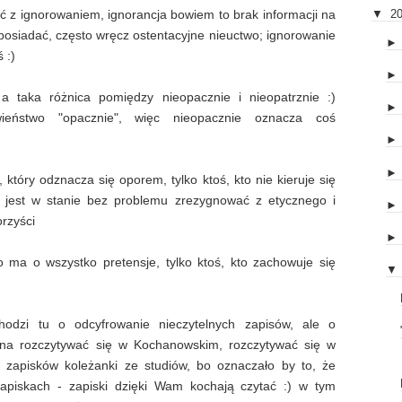
lić z ignorowaniem, ignorancja bowiem to brak informacji na
▼
2
posiadać, często wręcz ostentacyjne nieuctwo; ignorowanie
 :)
, a taka różnica pomiędzy nieopacznie i nieopatrznie :)
wieństwo "opacznie", więc nieopacznie oznacza coś
k, który odznacza się oporem, tylko ktoś, kto nie kieruje się
- jest w stanie bez problemu zrezygnować z etycznego i
rzyści
to ma o wszystko pretensje, tylko ktoś, kto zachowuje się
▼
dzi tu o odcyfrowanie nieczytelnych zapisów, ale o
żna rozczytywać się w Kochanowskim, rozczytywać się w
 zapisków koleżanki ze studiów, bo oznaczało by to, że
zapiskach - zapiski dzięki Wam kochają czytać :) w tym