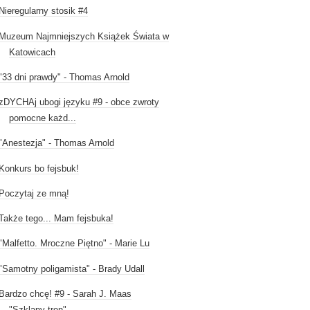
Nieregularny stosik #4
Muzeum Najmniejszych Książek Świata w
Katowicach
"33 dni prawdy" - Thomas Arnold
zDYCHAj ubogi języku #9 - obce zwroty
pomocne każd...
"Anestezja" - Thomas Arnold
Konkurs bo fejsbuk!
Poczytaj ze mną!
Także tego... Mam fejsbuka!
"Malfetto. Mroczne Piętno" - Marie Lu
"Samotny poligamista" - Brady Udall
Bardzo chcę! #9 - Sarah J. Maas
"Szklany tron"