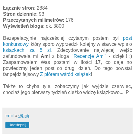
Łącznie stron:
2884
Stron dziennie:
93
Przeczytanych milimetrów:
176
Wyświetleń bloga:
ok. 3800
Bezapelacyjnie najczęściej czytanym postem był
post
konkursowy
, który sporo wyprzedził kolejny w stawce wpis o
książkach za 5 zł
. Zdecydowanie najwięcej wejść
zafundowała mi
Ami
z bloga
"Recenzje Ami"
- dzięki! :)
Zaspamowałem Was postami w ilości
17
, co daje no
powiedzmy jeden post co drugi dzień. Do tego powstał
fanpejdż fejsowy
Z piórem wśród książek
!
Także to chyba tyle, zobaczymy jak wyjdzie czerwiec,
chociaż jego pierwszy tydzień ciężko widzę książkowo... :P
Emil
o
09:55
Udostępnij