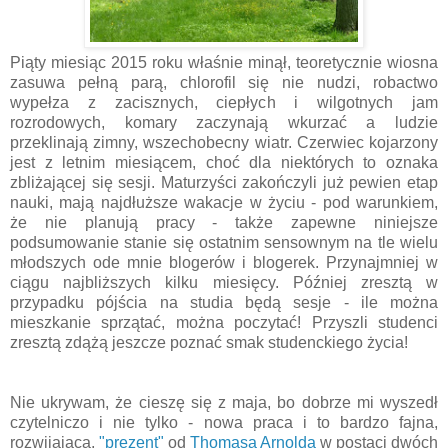
Piąty miesiąc 2015 roku właśnie minął, teoretycznie wiosna
zasuwa pełną parą, chlorofil się nie nudzi, robactwo
wypełza z zacisznych, ciepłych i wilgotnych jam
rozrodowych, komary zaczynają wkurzać a ludzie
przeklinają zimny, wszechobecny wiatr. Czerwiec kojarzony
jest z letnim miesiącem, choć dla niektórych to oznaka
zbliżającej się sesji. Maturzyści zakończyli już pewien etap
nauki, mają najdłuższe wakacje w życiu - pod warunkiem,
że nie planują pracy - także zapewne niniejsze
podsumowanie stanie się ostatnim sensownym na tle wielu
młodszych ode mnie blogerów i blogerek. Przynajmniej w
ciągu najbliższych kilku miesięcy. Później zresztą w
przypadku pójścia na studia będą sesje - ile można
mieszkanie sprzątać, można poczytać! Przyszli studenci
zresztą zdążą jeszcze poznać smak studenckiego życia!
Nie ukrywam, że cieszę się z maja, bo dobrze mi wyszedł
czytelniczo i nie tylko - nowa praca i to bardzo fajna,
rozwijająca,
"prezent"
od
Thomasa Arnolda
w postaci dwóch