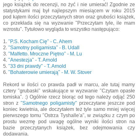
jego książek do recenzji, no żyć i nie umierać! Zgodnie ze
statystykami maj był najlepszym miesiącem w roku 2015
pod kątem ilości przeczytanych stron oraz grubości książek,
co przekłada się na wyzwanie "Przeczytam tyle, ile mam
wzrostu". Tytułowo wygląda to wszystko następująco:
1.
"P.S. Kocham Cię" - C. Ahern
2.
"Samotny poligamista" - B. Udall
3.
"Malfetto. Mroczne Piętno" - M. Lu
4.
"Anestezja" - T. Arnold
5.
"33 dni prawdy" - T. Arnold
6.
"Bohaterowie umierają" - M. W. Stover
Rekord w ilości co prawda padł w marcu, ale tutaj mamy
cztery "grubaski" wskakujące w wyzwanie "Czytam opasłe
tomiska". :) Ogólnie rzecz biorąc od tego należy odjąć 250
stron z
"Samotnego poligamisty"
przeczytane jeszcze pod
koniec kwietnia, ale doczytałem też tyle samo mniej więcej
pierwszego tomu "Ostrza Tyshalle'a", w związku z czym po
prostu wezmę pod uwagę ogólne wyniki ilości stron na
bazie przeczytanych książek, bez odejmowania czy
dodawania.