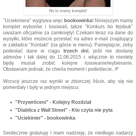
No to mamy komplet!
"Uciekiniera" wygrywa więc
bookowinka
! Niniejszym mamy
komplet wyborów i losowań, także "Konkurs bo fejsbuk"
uważam oficjalnie za zamknięty! Czekam teraz na dane do
wysyłki, które możecie przesłać na adres e-mail znajdujący
w zakładce "Kontakt" (na górze w menu). Pamiętajcie, żeby
podesłać dane w ciągu
trzech dni
, jeśli nie dostanę
adresów i tak dalej do 11.06.2015 r. włącznie to niestety
będę musiał zrobić kolejne losowanie/wybieranie.
Obstawiam jednak, że chwila moment i podeślecie. :P
Wrzucę jeszcze raz wyniki w zbiorczej liście, aby się nie
pomerdały i były w jednym miejscu:
"Przywróceni" - Kolejny Rozdział
"Diablica z Wall Street" - Kto czyta nie pyta
"Uciekinier" - bookowinka
Serdecznie gratuluję i mam nadzieję, że niedługo nadarzy