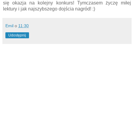
się okazja na kolejny konkurs! Tymczasem życzę miłej
lektury i jak najszybszego dojścia nagród! :)
Emil
o
11:30
Udostępnij