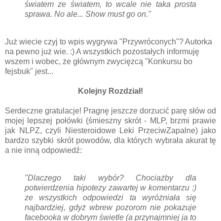
światem ze światem, to wcale nie taka prosta
sprawa. No ale... Show must go on."
Już wiecie czyj to wpis wygrywa "Przywróconych"? Autorka
na pewno już wie. :) A wszystkich pozostałych informuję
wszem i wobec, że głównym zwycięzcą "Konkursu bo
fejsbuk" jest...
Kolejny Rozdział!
Serdeczne gratulacje! Pragnę jeszcze dorzucić parę słów od
mojej lepszej połówki (śmieszny skrót - MLP, brzmi prawie
jak NLPZ, czyli Niesteroidowe Leki PrzeciwZapalne) jako
bardzo szybki skrót powodów, dla których wybrała akurat tę
a nie inną odpowiedź:
"Dlaczego taki wybór? Chociażby dla
potwierdzenia hipotezy zawartej w komentarzu :)
ze wszystkich odpowiedzi ta wyróżniała się
najbardziej, gdyż wbrew pozorom nie pokazuje
facebooka w dobrym świetle (a przynajmniej ja to