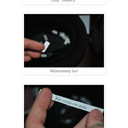
Losy "Diablicy"
Wylosowany los!