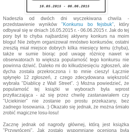
Nadeszła od dwóch dni wyczekiwana chwila -
przedstawienie wyników
"Konkursu bo fejsbuk"
, który
odbywał się w dniach 16.05.2015 r. - 06.06.2015 r. Jak do tej
pory był to chyba najbardziej aktywny konkurs na moim
blogu! Nie żebym organizował mnóstwo konkursów, ostatni
zresztą miał miejsce dobrych kilka miesięcy temu (chyba),
także w sumie biorąc pod uwagę różnicę nawet w
obserwatorach to większa popularność tego konkursu nie
powinna dziwić. Daleko mi do kilkudziesięciu zgłoszeń, ale
dycha została przekroczona i to mnie cieszy! Łącznie
spłynęło 12 zgłoszeń, z czego zdecydowana większość
wybrała "Diablicę z Wall Street". :) Można powiedzieć, że
popularność tej książki w wyborach była wprost
przytłaczająca - aż się przez chwilę zastanawiałem czy
"Uciekinier" nie zostanie po prostu przekazany, bez
żadnego losowania. :) Okazało się jednak, że można śmiało
zrobić magiczne losu-losu!
Zacznę jednak od nagrody głównej, którą jest książka
"Przywróceni". Jak zostało wspomniane oceniona była