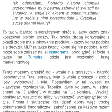
tak odebrałam). Ponadto historia chomika
przypomniała mi o pewnej zabawnej sytuacji na
studiach, a angielski akcent w ostatnim zdaniu
już w ogóle z nimi koresponduje ;) Gratuluję i
życzę udanej lektury!
To tak w bardzo telegraficznym skrócie, jakby każdy znak
kosztował pisiont groszy. Tak swoją drogą korzystając z
okazji zrobię małe lokowanie produktu - każdy komu podoba
się decyzja MLP (a także każdy, komu się nie podoba, a co!)
może sobie zajrzeć na jej
Instagrama
i pooglądać jej focie, a
także na
Tumblra
, gdzie jest wszystko! Jestę
marketingowcę!
Teraz możemy przejść do - wcale nie gorszych - nagród
losowanych! Tutaj sprawa była o wiele prostsza - zrobić
losy, wylosować i tyle. Postawiłem w tej kwestii na
klasyczne rozwiązanie. Tabelka, dwie kolumny, w jednej
chętni na "Diablicę", w drugiej na "Uciekiniera". Wyciąć,
poskładać, wrzucić do trilby, wymieszać, wyciągnąć jedno i
tyle. Proste i skuteczne. Na dzień dobry więc trochę
dokumentacji fotograficznej, zakończonej za każdym razem