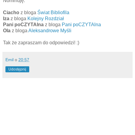
Nominuję:
Ciacho
z bloga
Świat Bibliofila
Iza
z bloga
Kolejny Rozdział
Pani poCZYTAlna
z bloga
Pani poCZYTAlna
Ola
z bloga
Aleksandrowe Myśli
Tak że zapraszam do odpowiedzi! :)
Emil
o
20:57
Udostępnij