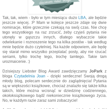
Tak, tak, wiem - było w tym miesiącu dużo
LBA
, ale będzie
jeszcze więcej. :P Mam w kolejce jeszcze zdaje się dwie
nominacje, które grzecznie czekają na swój czas. Nie chcę
tego wszystkiego na raz zrzucić, żeby czyjeś pytania nie
utonęły w gąszczu innych, dlatego wybaczcie takie
odwlekanie i roznoszenie tego na kilka postów - tak według
mnie będzie dużo czytelniej. Na każde odpowiem, ale będę
się starał mimo wszystko przeplatać posty, aby nie rzucać
seriami, tylko trochę tego, trochę tamtego. Takie tam
urozmaicenie. :)
Dzisiejszy Liebster Blog Award zawdzięczamy
JoPark
z
bloga
Czytadelnia Joan
- dzięki serdeczne! Swoją drogą
młody blog, polecam serdecznie do zaglądnięcia! Pytania
są w większości książkowe, chociaż znalazło się także kilka
takich, które można wcisnąć w dziedzinę codziennego,
okołoksiążkowego bądź niekoniecznie książkowego życia.
No, w każdym razie zaraz sami zobaczycie!