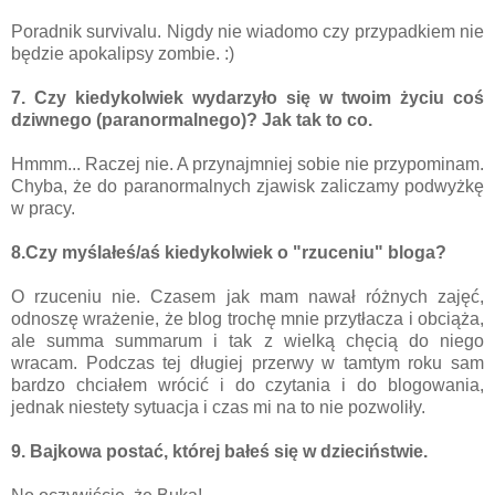
Poradnik survivalu. Nigdy nie wiadomo czy przypadkiem nie
będzie apokalipsy zombie. :)
7. Czy kiedykolwiek wydarzyło się w twoim życiu coś
dziwnego (paranormalnego)? Jak tak to co.
Hmmm... Raczej nie. A przynajmniej sobie nie przypominam.
Chyba, że do paranormalnych zjawisk zaliczamy podwyżkę
w pracy.
8.Czy myślałeś/aś kiedykolwiek o "rzuceniu" bloga?
O rzuceniu nie. Czasem jak mam nawał różnych zajęć,
odnoszę wrażenie, że blog trochę mnie przytłacza i obciąża,
ale summa summarum i tak z wielką chęcią do niego
wracam. Podczas tej długiej przerwy w tamtym roku sam
bardzo chciałem wrócić i do czytania i do blogowania,
jednak niestety sytuacja i czas mi na to nie pozwoliły.
9. Bajkowa postać, której bałeś się w dzieciństwie.