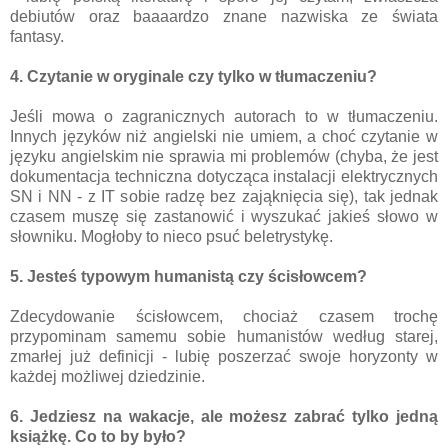
debiutów oraz baaaardzo znane nazwiska ze świata
fantasy.
4. Czytanie w oryginale czy tylko w tłumaczeniu?
Jeśli mowa o zagranicznych autorach to w tłumaczeniu.
Innych języków niż angielski nie umiem, a choć czytanie w
języku angielskim nie sprawia mi problemów (chyba, że jest
dokumentacja techniczna dotycząca instalacji elektrycznych
SN i NN - z IT sobie radzę bez zająknięcia się), tak jednak
czasem muszę się zastanowić i wyszukać jakieś słowo w
słowniku. Mogłoby to nieco psuć beletrystykę.
5. Jesteś typowym humanistą czy ścisłowcem?
Zdecydowanie ścisłowcem, chociaż czasem trochę
przypominam samemu sobie humanistów według starej,
zmarłej już definicji - lubię poszerzać swoje horyzonty w
każdej możliwej dziedzinie.
6. Jedziesz na wakacje, ale możesz zabrać tylko jedną
książkę. Co to by było?