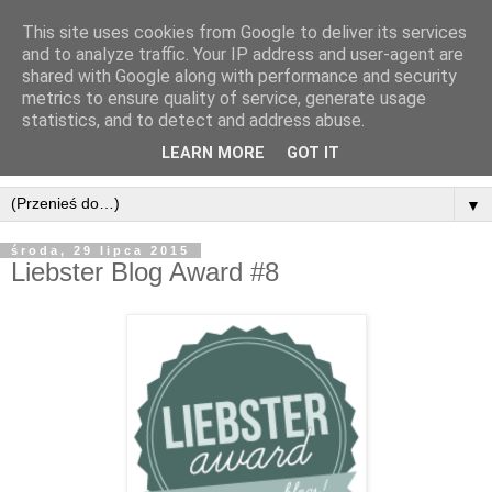
This site uses cookies from Google to deliver its services
and to analyze traffic. Your IP address and user-agent are
shared with Google along with performance and security
metrics to ensure quality of service, generate usage
statistics, and to detect and address abuse.
LEARN MORE
GOT IT
▼
środa, 29 lipca 2015
Liebster Blog Award #8