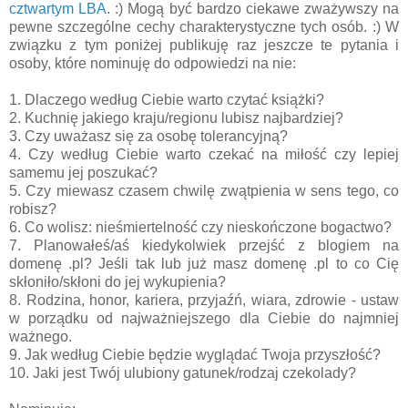
cztwartym LBA
. :) Mogą być bardzo ciekawe zważywszy na
pewne szczególne cechy charakterystyczne tych osób. :) W
związku z tym poniżej publikuję raz jeszcze te pytania i
osoby, które nominuję do odpowiedzi na nie:
1. Dlaczego według Ciebie warto czytać książki?
2. Kuchnię jakiego kraju/regionu lubisz najbardziej?
3. Czy uważasz się za osobę tolerancyjną?
4. Czy według Ciebie warto czekać na miłość czy lepiej
samemu jej poszukać?
5. Czy miewasz czasem chwilę zwątpienia w sens tego, co
robisz?
6. Co wolisz: nieśmiertelność czy nieskończone bogactwo?
7. Planowałeś/aś kiedykolwiek przejść z blogiem na
domenę .pl? Jeśli tak lub już masz domenę .pl to co Cię
skłoniło/skłoni do jej wykupienia?
8. Rodzina, honor, kariera, przyjaźń, wiara, zdrowie - ustaw
w porządku od najważniejszego dla Ciebie do najmniej
ważnego.
9. Jak według Ciebie będzie wyglądać Twoja przyszłość?
10. Jaki jest Twój ulubiony gatunek/rodzaj czekolady?