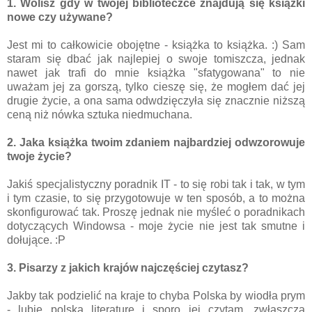
1. Wolisz gdy w twojej biblioteczce znajdują się książki
nowe czy używane?
Jest mi to całkowicie obojętne - książka to książka. :) Sam
staram się dbać jak najlepiej o swoje tomiszcza, jednak
nawet jak trafi do mnie książka "sfatygowana" to nie
uważam jej za gorszą, tylko cieszę się, że mogłem dać jej
drugie życie, a ona sama odwdzięczyła się znacznie niższą
ceną niż nówka sztuka niedmuchana.
2. Jaka książka twoim zdaniem najbardziej odwzorowuje
twoje życie?
Jakiś specjalistyczny poradnik IT - to się robi tak i tak, w tym
i tym czasie, to się przygotowuje w ten sposób, a to można
skonfigurować tak. Proszę jednak nie myśleć o poradnikach
dotyczących Windowsa - moje życie nie jest tak smutne i
dołujące. :P
3. Pisarzy z jakich krajów najczęściej czytasz?
Jakby tak podzielić na kraje to chyba Polska by wiodła prym
- lubię polską literaturę i sporo jej czytam, zwłaszcza