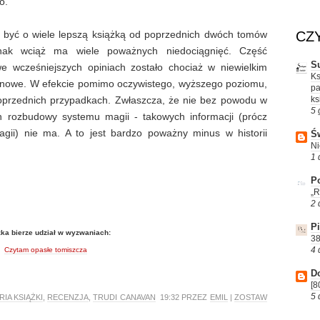
o.
CZ
ę być o wiele lepszą książką od poprzednich dwóch tomów
dnak wciąż ma wiele poważnych niedociągnięć. Część
S
 wcześniejszych opiniach zostało chociaż w niewielkim
Ks
ię nowe. W efekcie pomimo oczywistego, wyższego poziomu,
pa
ks
przednich przypadkach. Zwłaszcza, że nie bez powodu w
5 
 rozbudowy systemu magii - takowych informacji (prócz
gii) nie ma. A to jest bardzo poważny minus w historii
Św
Ni
1 
Po
„R
2 
P
ka bierze udział w wyzwaniach:
38
4 
Czytam opasłe tomiszcza
D
[8
5 
IA KSIĄŻKI
,
RECENZJA
,
TRUDI CANAVAN
19:32 PRZEZ
EMIL
|
ZOSTAW