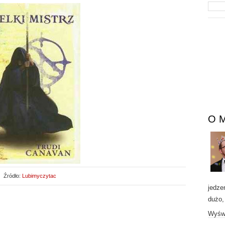
O 
Źródło:
Lubimyczytac
jedze
dużo,
Wyświ