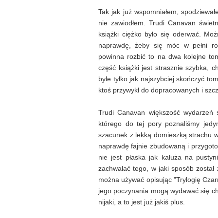
Tak jak już wspomniałem, spodziewałem
nie zawiodłem. Trudi Canavan świet
książki ciężko było się oderwać. Mo
naprawdę, żeby się móc w pełni r
powinna rozbić to na dwa kolejne to
część książki jest strasznie szybka, 
byle tylko jak najszybciej skończyć t
ktoś przywykł do dopracowanych i szc
Trudi Canavan większość wydarzeń sk
którego do tej pory poznaliśmy jed
szacunek z lekką domieszką strachu w
naprawdę fajnie zbudowaną i przygotowa
nie jest płaska jak kałuża na pusty
zachwalać tego, w jaki sposób został
można używać opisując "Trylogię Czar
jego poczynania mogą wydawać się cha
nijaki, a to jest już jakiś plus.