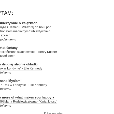
YTAM:
ubiektywnie o książkach
iążę z Jemenu. Przez raj do bólu pod
tronatem medialnym Subiektywnie o
iążkach
godzin temu
iat fantasy
eskończona szachownica - Henry Kuttner
dzień temu
 drugiej stronie okładki
ok w Londynie” - Elle Kennedy
dni temu
isane Myślami
7. Rok w Londynie - Elle Kennedy
dni temu
o more of what makes you happy ♥
06] Maria Rodziewiczówna - 'Kwiat lotosu'
dni temu
Pokaż wszystko