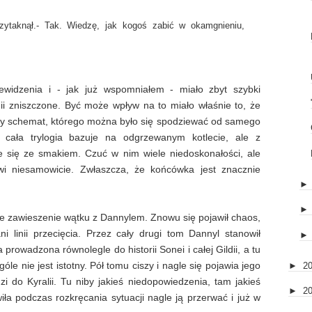
zytaknął.
- Tak. Wiedzę, jak kogoś zabić w okamgnieniu,
ewidzenia i - jak już wspomniałem - miało zbyt szybki
nii zniszczone. Być może wpływ na to miało właśnie to, że
ny schemat, którego można było się spodziewać od samego
 cała trylogia bazuje na odgrzewanym kotlecie, ale z
 się ze smakiem. Czuć w nim wiele niedoskonałości, ale
ywi niesamowicie. Zwłaszcza, że końcówka jest znacznie
ne zawieszenie wątku z Dannylem. Znowu się pojawił chaos,
ni linii przecięcia. Przez cały drugi tom Dannyl stanowił
 prowadzona równolegle do historii Sonei i całej Gildii, a tu
góle nie jest istotny. Pół tomu ciszy i nagle się pojawia jego
►
2
zi do Kyralii. Tu niby jakieś niedopowiedzenia, tam jakieś
►
2
iła podczas rozkręcania sytuacji nagle ją przerwać i już w