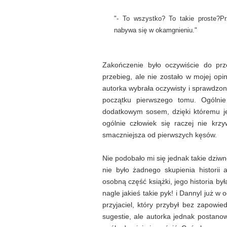
"- To wszystko? To takie proste?
Pr
nabywa się w okamgnieniu."
Zakończenie było oczywiście do prz
przebieg, ale nie zostało w mojej opi
autorka wybrała oczywisty i sprawdzo
początku pierwszego tomu. Ogólnie
dodatkowym sosem, dzięki któremu je
ogólnie człowiek się raczej nie krz
smaczniejsza od pierwszych kęsów.
Nie podobało mi się jednak takie dziw
nie było żadnego skupienia historii a
osobną część książki, jego historia była
nagle jakieś takie pyk! i Dannyl już w o
przyjaciel, który przybył bez zapowied
sugestie, ale autorka jednak postanow