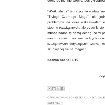
ogóle do niej nie wrócić. Coś okropneg
"
Wielki Mistrz"
teoretycznie wydaje si
"Trylogii Czarnego Maga", ale je
problemów, na które wskazywałem we
stopniu rozwiązanych, ale pojawiły s
muszę nadać tę samą ocenę, co w po
moich opiniach nie ma żadnych ocen
szczątkowych dotyczących czarnej ma
skupiającej się na magach.
Łączna ocena: 6/10
Książ
OPUBLIKOWANO
AGNIESZKA FULIŃSKA
,
GALER
KOMENTARZ