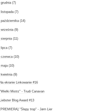
►
grudnia
(7)
►
listopada
(7)
►
października
(14)
►
września
(9)
►
sierpnia
(11)
►
lipca
(7)
►
czerwca
(10)
►
maja
(10)
kwietnia
(9)
Na ekranie Linkowanie #16
"Wielki Mistrz" - Trudi Canavan
Liebster Blog Award #13
[PREMIERA] "Ślepy trop" - Jørn Lier