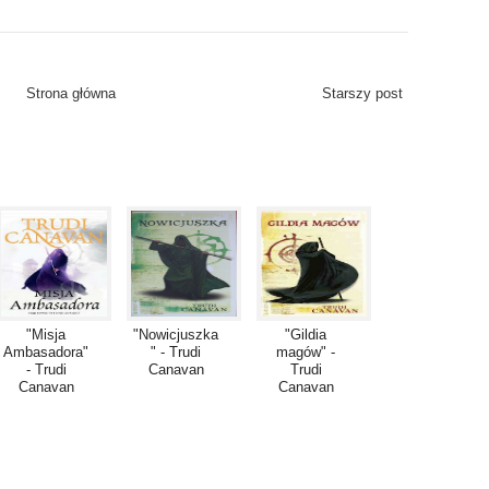
Strona główna
Starszy post
"Misja
"Nowicjuszka
"Gildia
Ambasadora"
" - Trudi
magów" -
- Trudi
Canavan
Trudi
Canavan
Canavan