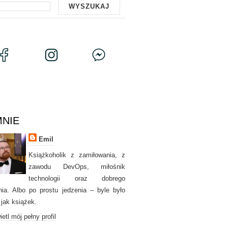
MNIE
Emil
Książkoholik z zamiłowania, z
zawodu DevOps, miłośnik
technologii oraz dobrego
nia. Albo po prostu jedzenia – byle było
 jak książek.
etl mój pełny profil