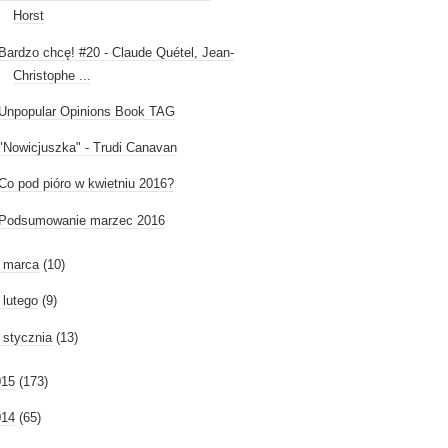
Horst
Bardzo chcę! #20 - Claude Quétel, Jean-
Christophe ...
Unpopular Opinions Book TAG
"Nowicjuszka" - Trudi Canavan
Co pod pióro w kwietniu 2016?
Podsumowanie marzec 2016
►
marca
(10)
►
lutego
(9)
►
stycznia
(13)
015
(173)
014
(65)