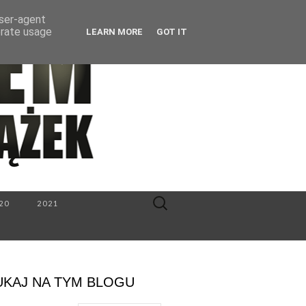
user-agent
erate usage
LEARN MORE
GOT IT
Search
20
2021
for:
UKAJ NA TYM BLOGU