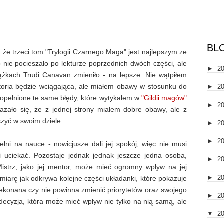
a
BL
 że trzeci tom "Trylogii Czarnego Maga" jest najlepszym ze
 nie pocieszało po lekturze poprzednich dwóch części, ale
►
2
ążkach Trudi Canavan zmieniło - na lepsze. Nie wątpiłem
toria będzie wciągająca, ale miałem obawy w stosunku do
►
2
popełnione te same błędy, które wytykałem w
"Gildii magów"
►
2
kazało się, że z jednej strony miałem dobre obawy, ale z
szyć w swoim dziele.
►
2
►
2
ni na nauce - nowicjusze dali jej spokój, więc nie musi
i uciekać. Pozostaje jednak jednak jeszcze jedna osoba,
►
2
Mistrz, jako jej mentor, może mieć ogromny wpływ na jej
►
2
iarę jak odkrywa kolejne części układanki, które pokazuje
rzekonana czy nie powinna zmienić priorytetów oraz swojego
►
2
decyzja, która może mieć wpływ nie tylko na nią samą, ale
▼
2