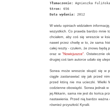
Tłumaczenie:
Agnieszka Fulińsk
Stron:
656
Data wydania:
2012
W wielu opiniach widziałem informację,
wszystkich. Co prawda bardzo mnie to
chciałem, aby coś się wreszcie w ksi
nawet przez chwilę w to, że sama his
całej reszty - czułem, że znowu będą 
oraz w
"Nowicjuszce"
. Ostatecznie o
drugiej coś tam autorce udało się ulep
Sonea może wreszcie skupić się w peł
ciągle zastanawiać się jak przed nim
przed którą nie ma ucieczki. Wielki 
codzienne obowiązki. Sonea jednak w m
jej Akkarin, sama nie jest do końca p
nastawienia. Przed nią bardzo ważna 
również przyszłość Kyralii.