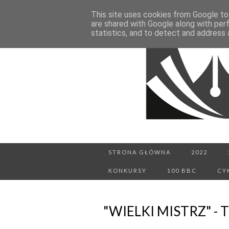
This site uses cookies from Google to 
are shared with Google along with per
statistics, and to detect and address 
STRONA GŁÓWNA
2022
KONKURSY
100 BBC
CY
"WIELKI MISTRZ" -