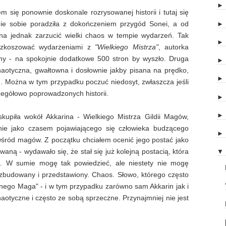
 się ponownie doskonale rozrysowanej historii i tutaj się
nie sobie poradziła z dokończeniem przygód Sonei, a od
żna jednak zarzucić wielki chaos w tempie wydarzeń. Tak
ozkoszować wydarzeniami z
"Wielkiego Mistrza"
, autorka
my - na spokojnie dodatkowe 500 stron by wyszło. Druga
chaotyczna, gwałtowna i dosłownie jakby pisana na prędko,
om. Można w tym przypadku poczuć niedosyt, zwłaszcza jeśli
zegółowo poprowadzonych historii.
upiła wokół Akkarina - Wielkiego Mistrza Gildii Magów,
ynie jako czasem pojawiającego się człowieka budzącego
śród magów. Z początku chciałem ocenić jego postać jako
ną - wydawało się, że stał się już kolejną postacią, która
▼
ni. W sumie mogę tak powiedzieć, ale niestety nie mogę
 zbudowany i przedstawiony. Chaos. Słowo, którego często
nego Maga" - i w tym przypadku zarówno sam Akkarin jak i
otyczne i często ze sobą sprzeczne. Przynajmniej nie jest