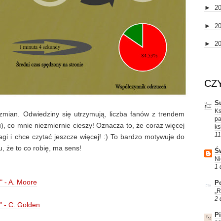
►
2
►
2
►
2
CZ
S
Ks
 zmian. Odwiedziny się utrzymują, liczba fanów z trendem
pa
 co mnie niezmiernie cieszy! Oznacza to, że coraz więcej
ks
11
gi i chce czytać jeszcze więcej! :) To bardzo motywuje do
u, że to co robię, ma sens!
Św
Ni
1 
" - A. Moore
Po
„R
2 
" - C. Golden
P