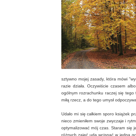
sztywno mojej zasady, która mówi "wyłą
razie działa. Oczywiście czasem alb
ogólnym rozrachunku raczej się tego
miłą rzecz, a do tego umysł odpoczywa 
Udało mi się całkiem sporo książek p
nieco zmieniłem swoje zwyczaje i rytm
optymalizować mój czas. Staram się j
różnych zajęć uda wcisnąć w jedną god