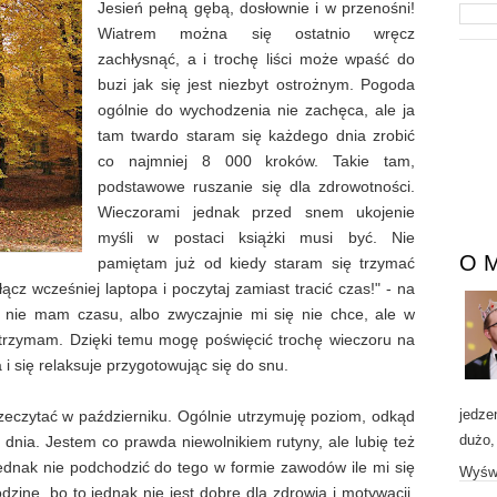
Jesień pełną gębą, dosłownie i w przenośni!
Wiatrem można się ostatnio wręcz
zachłysnąć, a i trochę liści może wpaść do
buzi jak się jest niezbyt ostrożnym. Pogoda
ogólnie do wychodzenia nie zachęca, ale ja
tam twardo staram się każdego dnia zrobić
co najmniej 8 000 kroków. Takie tam,
podstawowe ruszanie się dla zdrowotności.
Wieczorami jednak przed snem ukojenie
myśli w postaci książki musi być. Nie
O 
pamiętam już od kiedy staram się trzymać
cz wcześniej laptopa i poczytaj zamiast tracić czas!" - na
o nie mam czasu, albo zwyczajnie mi się nie chce, ale w
 trzymam. Dzięki temu mogę poświęcić trochę wieczoru na
i się relaksuje przygotowując się do snu.
jedze
rzeczytać w październiku. Ogólnie utrzymuję poziom, odkąd
dużo,
 dnia. Jestem co prawda niewolnikiem rutyny, ale lubię też
ednak nie podchodzić do tego w formie zawodów ile mi się
Wyświ
zinę, bo to jednak nie jest dobre dla zdrowia i motywacji.