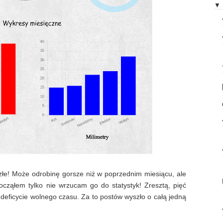
▼
e złe! Może odrobinę gorsze niż w poprzednim miesiącu, ale
począłem tylko nie wrzucam go do statystyk! Zresztą, pięć
 deficycie wolnego czasu. Za to postów wyszło o całą jedną