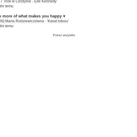
7. Rok w Londynie - Elle Kennedy
dni temu
o more of what makes you happy ♥
06] Maria Rodziewiczówna - 'Kwiat lotosu'
dni temu
Pokaż wszystko