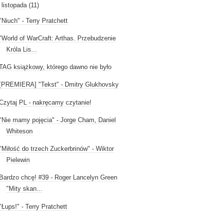
listopada
(11)
"Niuch" - Terry Pratchett
"World of WarCraft: Arthas. Przebudzenie
Króla Lis...
TAG książkowy, którego dawno nie było
[PREMIERA] "Tekst" - Dmitry Glukhovsky
Czytaj PL - nakręcamy czytanie!
"Nie mamy pojęcia" - Jorge Cham, Daniel
Whiteson
"Miłość do trzech Zuckerbrinów" - Wiktor
Pielewin
Bardzo chcę! #39 - Roger Lancelyn Green
"Mity skan...
"Łups!" - Terry Pratchett