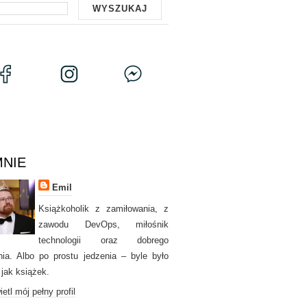
MNIE
Emil
Książkoholik z zamiłowania, z
zawodu DevOps, miłośnik
technologii oraz dobrego
nia. Albo po prostu jedzenia – byle było
 jak książek.
etl mój pełny profil