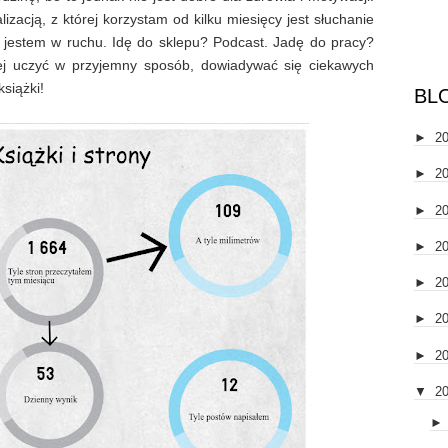
zacją, z której korzystam od kilku miesięcy jest słuchanie
 jestem w ruchu. Idę do sklepu? Podcast. Jadę do pracy?
ej uczyć w przyjemny sposób, dowiadywać się ciekawych
siążki!
BL
►
2
►
2
►
2
►
2
►
2
►
2
►
2
▼
2