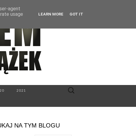
user-agent
erate usage
LEARN MORE
GOT IT
Search
20
2021
for:
UKAJ NA TYM BLOGU