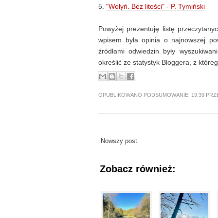
5.
"Wołyń. Bez litości" - P. Tymiński
Powyżej prezentuję listę przeczytanyc
wpisem była opinia o najnowszej po
źródłami odwiedzin były wyszukiwan
określić ze statystyk Bloggera, z które
OPUBLIKOWANO
PODSUMOWANIE
19:39 PR
Nowszy post
Zobacz również: