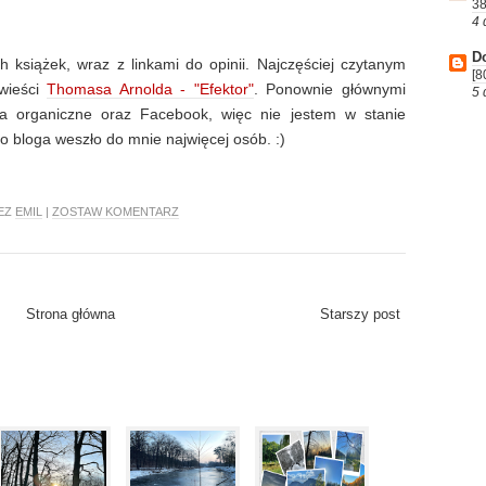
38
4 
D
h książek, wraz z linkami do opinii. Najczęściej czytanym
[8
wieści
Thomasa Arnolda - "Efektor"
. Ponownie głównymi
5 
ia organiczne oraz Facebook, więc nie jestem w stanie
go bloga weszło do mnie najwięcej osób. :)
ZEZ
EMIL
|
ZOSTAW KOMENTARZ
Strona główna
Starszy post