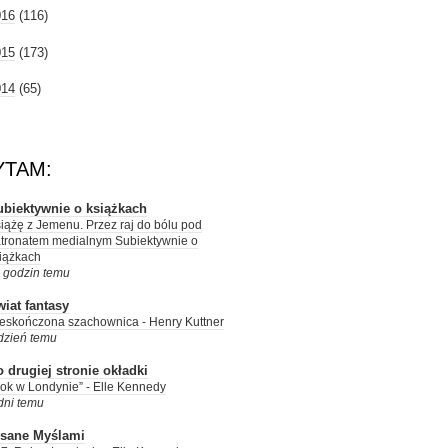
016
(116)
015
(173)
014
(65)
YTAM:
ubiektywnie o książkach
iążę z Jemenu. Przez raj do bólu pod
tronatem medialnym Subiektywnie o
iążkach
 godzin temu
iat fantasy
eskończona szachownica - Henry Kuttner
dzień temu
 drugiej stronie okładki
ok w Londynie” - Elle Kennedy
dni temu
isane Myślami