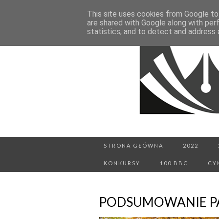
This site uses cookies from Google to 
are shared with Google along with per
statistics, and to detect and address 
STRONA GŁÓWNA
2022
KONKURSY
100 BBC
CY
PODSUMOWANIE PA