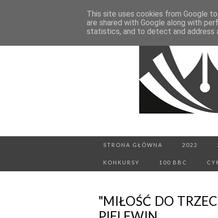
This site uses cookies from Google to 
are shared with Google along with per
statistics, and to detect and address 
STRONA GŁÓWNA
2022
KONKURSY
100 BBC
CY
"MIŁOŚĆ DO TRZE
PIELEWIN