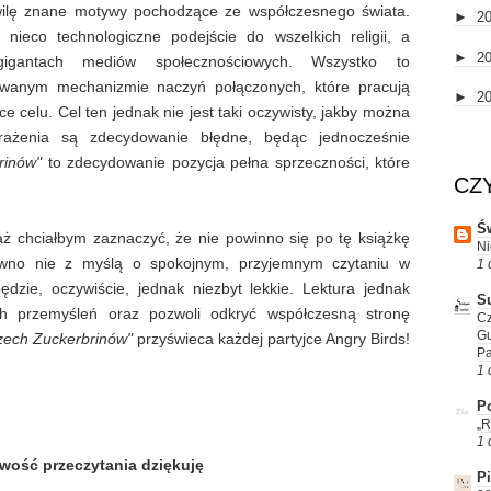
hwilę znane motywy pochodzące ze współczesnego świata.
►
2
nieco technologiczne podejście do wszelkich religii, a
►
2
igantach mediów społecznościowych. Wszystko to
wanym mechanizmie naczyń połączonych, które pracują
►
2
 celu. Cel ten jednak nie jest taki oczywisty, jakby można
rażenia są zdecydowanie błędne, będąc jednocześnie
rinów"
to zdecydowanie pozycja pełna sprzeczności, które
CZ
Św
ż chciałbym zaznaczyć, że nie powinno się po tę książkę
Ni
ewno nie z myślą o spokojnym, przyjemnym czytaniu w
1 
dzie, oczywiście, jednak niezbyt lekkie. Lektura jednak
S
h przemyśleń oraz pozwoli odkryć współczesną stronę
Cz
G
rzech Zuckerbrinów"
przyświeca każdej partyjce Angry Birds!
P
1 
Po
„R
1 
wość przeczytania dziękuję
P