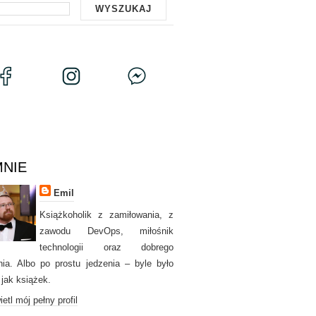
MNIE
Emil
Książkoholik z zamiłowania, z
zawodu DevOps, miłośnik
technologii oraz dobrego
nia. Albo po prostu jedzenia – byle było
 jak książek.
etl mój pełny profil