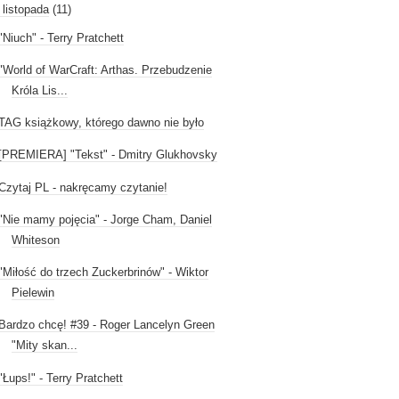
listopada
(11)
"Niuch" - Terry Pratchett
"World of WarCraft: Arthas. Przebudzenie
Króla Lis...
TAG książkowy, którego dawno nie było
[PREMIERA] "Tekst" - Dmitry Glukhovsky
Czytaj PL - nakręcamy czytanie!
"Nie mamy pojęcia" - Jorge Cham, Daniel
Whiteson
"Miłość do trzech Zuckerbrinów" - Wiktor
Pielewin
Bardzo chcę! #39 - Roger Lancelyn Green
"Mity skan...
"Łups!" - Terry Pratchett