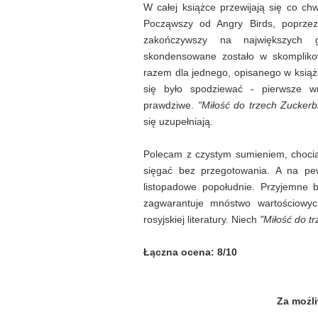
W całej książce przewijają się co c
Począwszy od Angry Birds, poprzez 
zakończywszy na największych g
skondensowane zostało w skompliko
razem dla jednego, opisanego w książce
się było spodziewać - pierwsze w
prawdziwe.
"Miłość do trzech Zuckerb
się uzupełniają.
Polecam z czystym sumieniem, chocia
sięgać bez przegotowania. A na p
listopadowe popołudnie. Przyjemne bę
zagwarantuje mnóstwo wartościowyc
rosyjskiej literatury. Niech
"Miłość do t
Łączna ocena: 8/10
Za możli