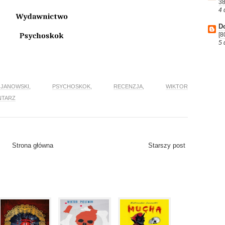
38
4 
D
[8
5 
ANOWSKI
,
PSYCHOSKOK
,
RECENZJA
,
WIKTOR
NTARZ
Strona główna
Starszy post