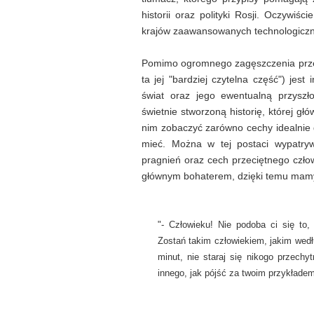
historii oraz polityki Rosji. Oczywi
krajów zaawansowanych technologicznie
Pomimo ogromnego zagęszczenia przeró
ta jej "bardziej czytelna część") jest
świat oraz jego ewentualną przyszł
świetnie stworzoną historię, której 
nim zobaczyć zarówno cechy idealnie do
mieć. Można w tej postaci wypatryw
pragnień oraz cech przeciętnego czło
głównym bohaterem, dzięki temu mamy 
"- Człowieku! Nie podoba ci się to
Zostań takim człowiekiem, jakim wedł
minut, nie staraj się nikogo przechy
innego, jak pójść za twoim przykładem