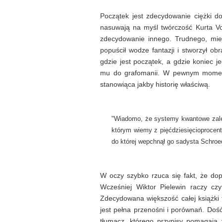
Początek jest zdecydowanie ciężki do
nasuwają na myśl twórczość Kurta V
zdecydowanie innego. Trudnego, miej
popuścił wodze fantazji i stworzył o
gdzie jest początek, a gdzie koniec 
mu do grafomanii. W pewnym momenci
stanowiąca jakby historię właściwą.
"Wiadomo, że systemy kwantowe zale
którym wiemy z pięćdziesięcioprocent
do której wepchnął go sadysta Schroed
W oczy szybko rzuca się fakt, że dopi
Wcześniej Wiktor Pielewin raczy cz
Zdecydowana większość całej książki t
jest pełna przenośni i porównań. Dość
tłumacz, którego przypisy pomagają z