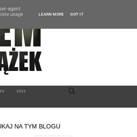
user-agent
erate usage
LEARN MORE
GOT IT
Search
20
2021
for:
UKAJ NA TYM BLOGU