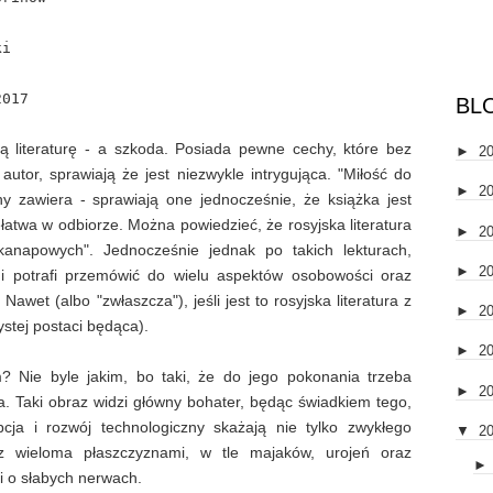
ki
2017
BL
ą literaturę - a szkoda. Posiada pewne cechy, które bez
►
2
utor, sprawiają że jest niezwykle intrygująca. "Miłość do
►
2
y zawiera - sprawiają one jednocześnie, że książka jest
ełatwa w odbiorze. Można powiedzieć, że rosyjska literatura
►
2
anapowych". Jednocześnie jednak po takich lekturach,
►
2
 i potrafi przemówić do wielu aspektów osobowości oraz
awet (albo "zwłaszcza"), jeśli jest to rosyjska literatura z
►
2
ystej postaci będąca).
►
2
m? Nie byle jakim, bo taki, że do jego pokonania trzeba
►
2
ka. Taki obraz widzi główny bohater, będąc świadkiem tego,
ja i rozwój technologiczny skażają nie tylko zwykłego
▼
2
a z wieloma płaszczyznami, w tle majaków, urojeń oraz
zi o słabych nerwach.