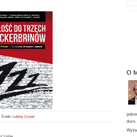
O 
jedze
Źródło:
Lubimy Czytać
dużo,
Wyświ
brinów