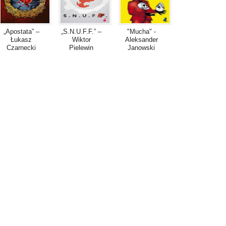
„Apostata” –
„S.N.U.F.F.” –
"Mucha" -
Łukasz
Wiktor
Aleksander
Czarnecki
Pielewin
Janowski