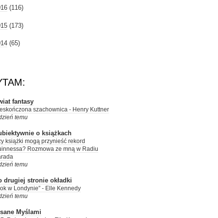
016
(116)
015
(173)
014
(65)
YTAM:
iat fantasy
eskończona szachownica - Henry Kuttner
dzień temu
ubiektywnie o książkach
y książki mogą przynieść rekord
uinnessa? Rozmowa ze mną w Radiu
arada
dzień temu
 drugiej stronie okładki
ok w Londynie” - Elle Kennedy
dzień temu
isane Myślami