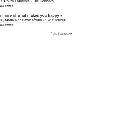
7. Rok w Londynie - Elle Kennedy
dni temu
o more of what makes you happy ♥
06] Maria Rodziewiczówna - 'Kwiat lotosu'
dni temu
Pokaż wszystko