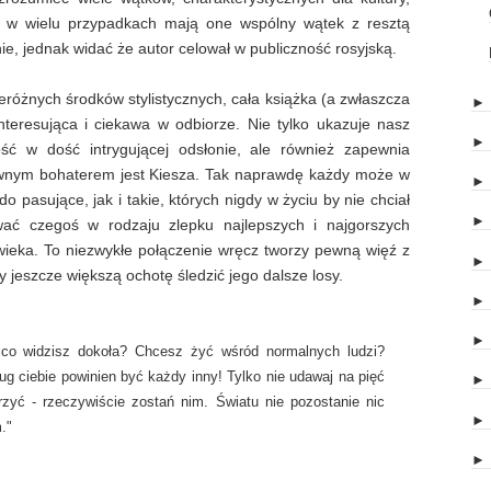
ście w wielu przypadkach mają one wspólny wątek z resztą
, jednak widać że autor celował w publiczność rosyjską.
żnych środków stylistycznych, cała książka (a zwłaszcza
 interesująca i ciekawa w odbiorze. Nie tylko ukazuje nasz
ość w dość intrygującej odsłonie, ale również zapewnia
głównym bohaterem jest Kiesza. Tak naprawdę każdy może w
 pasujące, jak i takie, których nigdy w życiu by nie chciał
ać czegoś w rodzaju zlepku najlepszych i najgorszych
wieka. To niezwykłe połączenie wręcz tworzy pewną więź z
jeszcze większą ochotę śledzić jego dalsze losy.
, co widzisz dokoła? Chcesz żyć wśród normalnych ludzi?
ug ciebie powinien być każdy inny! Tylko nie udawaj na pięć
trzyć - rzeczywiście zostań nim. Światu nie pozostanie nic
."