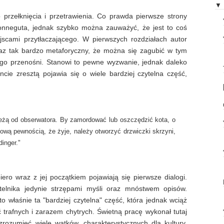
▼
 przełknięcia i przetrawienia. Co prawda pierwsze strony
onneguta, jednak szybko można zauważyć, że jest to coś
scami przytłaczającego. W pierwszych rozdziałach autor
braz tak bardzo metaforyczny, że można się zagubić w tym
jego przenośni. Stanowi to pewne wyzwanie, jednak daleko
e zresztą pojawia się o wiele bardziej czytelna część,
żą od obserwatora. By zamordować lub oszczędzić kota, o
ową pewnością, że żyje, należy otworzyć drzwiczki skrzyni,
inger."
ero wraz z jej początkiem pojawiają się pierwsze dialogi.
ytelnika jedynie strzępami myśli oraz mnóstwem opisów.
o właśnie ta "bardziej czytelna" część, która jednak wciąż
 trafnych i zarazem chytrych. Świetną pracę wykonał tutaj
rozumieć wiele wątków, charakterystycznych dla kultury,