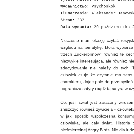
Wydawnictwo:
Psychoskok
Tłumaczenie:
Aleksander Janows
Stron:
332
Data wydania:
20 października 
Nieczęsto mam okazję czytać rosyjsk
względu na tematykę, którą wybierze a
trzech Zuckerbrinów" również te cech
niezwykle interesująca, ale również ni
zdecydowanie nie należy do tych "k
człowiek czuje że czytanie ma sens
charakteru, dając pole do przemyśleń. N
pogranicza satyry (bądź tą satyrą w cz
Co, jeśli świat jest zarażony wiruse
zniszczyć również żywiciela - człowie
w jaki sposób współczesna konsumpc
człowieka, ale cały świat. Histori
nieśmiertelnej Angry Birds. Nie dla lud