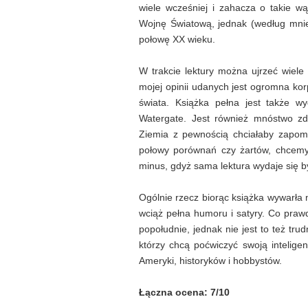
wiele wcześniej i zahacza o takie wą
Wojnę Światową, jednak (według mnie
połowę XX wieku.
W trakcie lektury można ujrzeć wiele
mojej opinii udanych jest ogromna ko
świata. Książka pełna jest także wy
Watergate. Jest również mnóstwo zd
Ziemia z pewnością chciałaby zapomn
połowy porównań czy żartów, chcemy d
minus, gdyż sama lektura wydaje się by
Ogólnie rzecz biorąc książka wywarła 
wciąż pełna humoru i satyry. Co praw
popołudnie, jednak nie jest to też trud
którzy chcą poćwiczyć swoją intelige
Ameryki, historyków i hobbystów.
Łączna ocena: 7/10