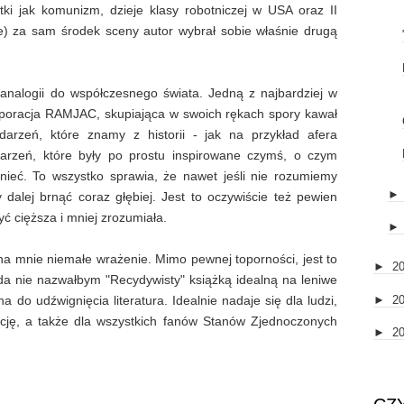
tki jak komunizm, dzieje klasy robotniczej w USA oraz II
) za sam środek sceny autor wybrał sobie właśnie drugą
 analogii do współczesnego świata. Jedną z najbardziej w
rporacja RAMJAC, skupiająca w swoich rękach spory kawał
darzeń, które znamy z historii - jak na przykład afera
arzeń, które były po prostu inspirowane czymś, o czym
ieć. To wszystko sprawia, że nawet jeśli nie rozumiemy
alej brnąć coraz głębiej. Jest to oczywiście też pewien
ć cięższa i mniej zrozumiała.
na mnie niemałe wrażenie. Mimo pewnej toporności, jest to
►
2
da nie nazwałbym "Recydywisty" książką idealną na leniwe
►
2
na do udźwignięcia literatura. Idealnie nadaje się dla ludzi,
ncję, a także dla wszystkich fanów Stanów Zjednoczonych
►
2