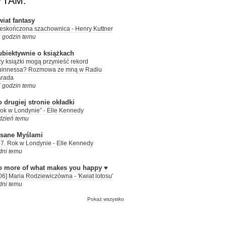
YTAM:
iat fantasy
eskończona szachownica - Henry Kuttner
 godzin temu
ubiektywnie o książkach
y książki mogą przynieść rekord
uinnessa? Rozmowa ze mną w Radiu
arada
 godzin temu
 drugiej stronie okładki
ok w Londynie” - Elle Kennedy
dzień temu
isane Myślami
7. Rok w Londynie - Elle Kennedy
dni temu
o more of what makes you happy ♥
06] Maria Rodziewiczówna - 'Kwiat lotosu'
dni temu
Pokaż wszystko