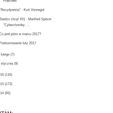
Pratchett
"Recydywista" - Kurt Vonnegut
Bardzo chcę! #31 - Manfred Spitzer
"Cyberchoroby. ...
Co pod pióro w marcu 2017?
Podsumowanie luty 2017
►
lutego
(7)
►
stycznia
(9)
016
(116)
015
(173)
014
(65)