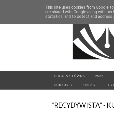
This site uses cookies from Google to 
are shared with Google along with per
statistics, and to detect and address 
STRONA GŁÓWNA
2022
KONKURSY
100 BBC
CY
"RECYDYWISTA" - 