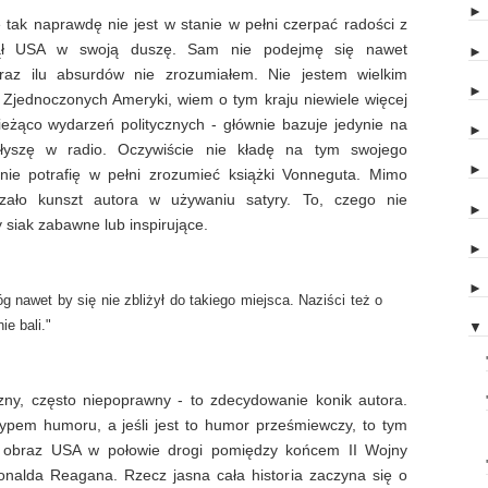
tak naprawdę nie jest w stanie w pełni czerpać radości z
nął USA w swoją duszę. Sam nie podejmę się nawet
 oraz ilu absurdów nie zrozumiałem. Nie jestem wielkim
ów Zjednoczonych Ameryki, wiem o tym kraju niewiele więcej
bieżąco wydarzeń politycznych - głównie bazuje jedynie na
słyszę w radio. Oczywiście nie kładę na tym swojego
 nie potrafię w pełni zrozumieć książki Vonneguta. Mimo
zało kunszt autora w używaniu satyry. To, czego nie
 siak zabawne lub inspirujące.
g nawet by się nie zbliżył do takiego miejsca. Naziści też o
ie bali."
▼
zny, często niepoprawny - to zdecydowanie konik autora.
 typem humoru, a jeśli jest to humor prześmiewczy, to tym
y obraz USA w połowie drogi pomiędzy końcem II Wojny
nalda Reagana. Rzecz jasna cała historia zaczyna się o