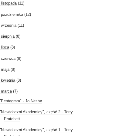
►
listopada
(11)
►
października
(12)
►
września
(11)
►
sierpnia
(8)
►
lipca
(8)
►
czerwca
(8)
►
maja
(8)
►
kwietnia
(8)
marca
(7)
"Pentagram" - Jo Nesbø
"Niewidoczni Akademicy", część 2 - Terry
Pratchett
"Niewidoczni Akademicy", część 1 - Terry