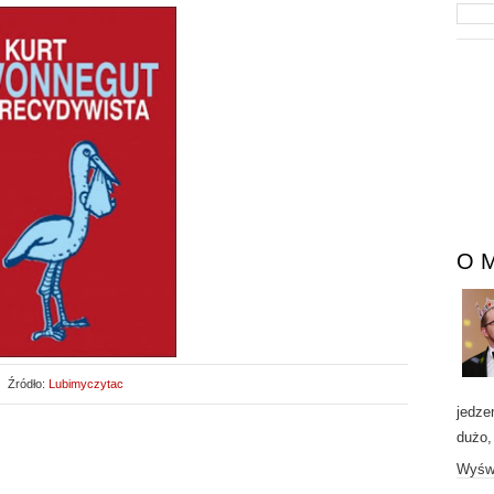
O 
Źródło:
Lubimyczytac
jedze
dużo,
Wyświ