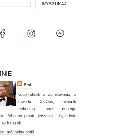
MNIE
Emil
Książkoholik z zamiłowania, z
zawodu DevOps, miłośnik
technologii oraz dobrego
nia. Albo po prostu jedzenia – byle było
 jak książek.
etl mój pełny profil