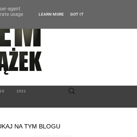
user-agent
erate usage
LEARN MORE
GOT IT
Search
20
2021
for:
UKAJ NA TYM BLOGU