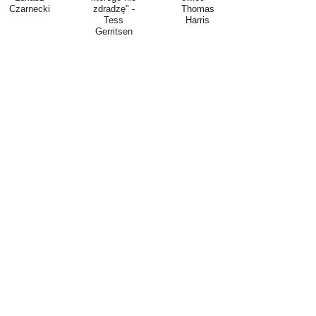
Czarnecki
zdradzę" -
Thomas
Tess
Harris
Gerritsen