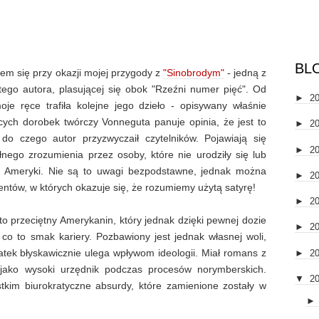
BL
em się przy okazji mojej przygody z
"Sinobrodym"
- jedną z
tego autora, plasującej się obok "Rzeźni numer pięć". Od
►
2
e ręce trafiła kolejne jego dzieło - opisywany właśnie
ych dorobek twórczy Vonneguta panuje opinia, że jest to
►
2
do czego autor przyzwyczaił czytelników. Pojawiają się
►
2
nego zrozumienia przez osoby, które nie urodziły się lub
 Ameryki. Nie są to uwagi bezpodstawne, jednak można
►
2
ntów, w których okazuje się, że rozumiemy użytą satyrę!
►
2
 to przeciętny Amerykanin, który jednak dzięki pewnej dozie
►
2
 co to smak kariery. Pozbawiony jest jednak własnej woli,
atek błyskawicznie ulega wpływom ideologii. Miał romans z
►
2
jako wysoki urzędnik podczas procesów norymberskich.
▼
2
kim biurokratyczne absurdy, które zamienione zostały w