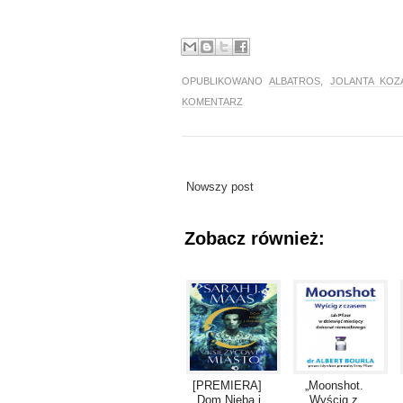
OPUBLIKOWANO
ALBATROS
,
JOLANTA KOZ
KOMENTARZ
Nowszy post
Zobacz również:
[PREMIERA]
„Moonshot.
„Dom Nieba i
Wyścig z