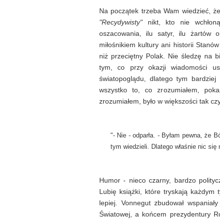
Na początek trzeba Wam wiedzieć, że 
"Recydywisty"
nikt, kto nie wchło
oszacowania, ilu satyr, ilu żartów
miłośnikiem kultury ani historii Stan
niż przeciętny Polak. Nie śledzę na 
tym, co przy okazji wiadomości u
światopoglądu, dlatego tym bardziej
wszystko to, co zrozumiałem, poka
zrozumiałem, było w większości tak czy
"- Nie - odparła. - Byłam pewna, że Bó
tym wiedzieli. Dlatego właśnie nic się n
Humor - nieco czarny, bardzo polityc
Lubię książki, które tryskają każdym
lepiej. Vonnegut zbudował wspaniał
Światowej, a końcem prezydentury Ro