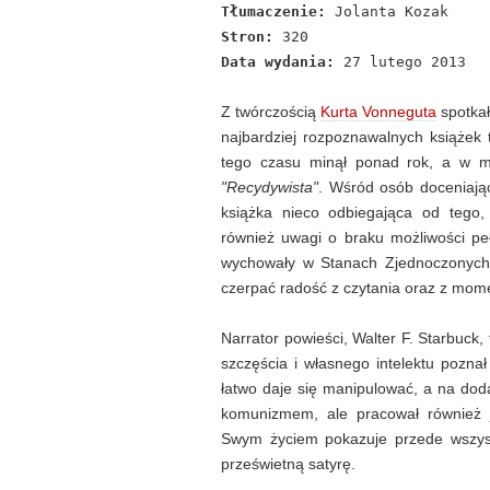
Tłumaczenie:
Jolanta Kozak
Stron:
320
Data wydania:
27 lutego 2013
Z twórczością
Kurta Vonneguta
spotkał
najbardziej rozpoznawalnych książek 
tego czasu minął ponad rok, a w moj
"Recydywista"
. Wśród osób doceniając
książka nieco odbiegająca od tego, 
również uwagi o braku możliwości peł
wychowały w Stanach Zjednoczonych
czerpać radość z czytania oraz z mome
Narrator powieści, Walter F. Starbuck,
szczęścia i własnego intelektu poznał
łatwo daje się manipulować, a na dod
komunizmem, ale pracował również 
Swym życiem pokazuje przede wszyst
prześwietną satyrę.