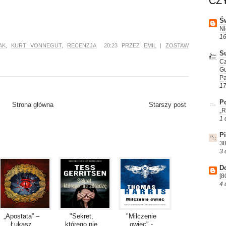
CZ
Św
Ni
16
AK
,
KURT VONNEGUT
,
RECENZJA
20:23 PRZEZ
EMIL
|
ZOSTAW
S
Cz
G
P
17
Po
Strona główna
Starszy post
„R
1 
P
38
3 
D
[8
4 
„Apostata” –
"Sekret,
"Milczenie
Łukasz
którego nie
owiec" -