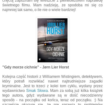
chęcią zapoznam się wreszcie z pierwowzorem naprawdę
świetnego filmu. Mam nadzieję, ze spodoba mi się co
najmniej tak samo, o ile nie o wiele bardziej!
"Gdy morze cichnie" - Jørn Lier Horst
Kolejna część historii z Williamem Wistingiem, detektywem,
który potrafi rozwikłać nawet najtrudniejsze zagadki
kryminalne. Jest to trzeci z kolei tom cyklu, wydany przez
wydawnictwo
Smak Słowa
. Mam za sobą już kilka książek
tego autora, gdyż wydawane są w dość niecodzienny
sposób - na początku od końca, teraz od początku. :) Na
szczęście okazuje się, że nie sprawia to problemów