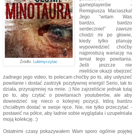
gameplayerów -
Remigiusza Maciaszka!
Jego "witam Was
bardzo, bardzo
serdecznie!" zawsze
chodzi mi po głowie,
kiedy tylko planuję
wypowiedzieć choćby
najprostszą wariację na
temat tego powitania.
Źródło:
Lubimyczytac
Jeśli jeszcze nie
mieliście okazji obejrzeć
żadnego jego video, to polecam choćby po to, aby usłyszeć
powitanie i dostać zastrzyk pozytywnej energii! Serio, tak to
działa, przynajmniej na mnie. :) Nie zajrzeliście jednak tutaj
po to, aby czytać o powitaniach youtuberów, ale aby
dowiedzieć się nieco o kolejnej pozycji, którą bardzo
chciałbym dostać w swoje ręce. Nie, nie tylko przeczytać -
postawić na półce, aby ładnie sobie wyglądała i uzupełniała
moją kolekcję. :)
Ostatnimi czasy pokazywałem Wam sporo ogólnie pojętej