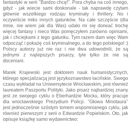
fantastyki w serii "Bardzo chcę!". Pora chyba na coś innego,
gdyż - jak wiecie sami doskonale - tak naprawdę czytam
głównie wszelkiego rodzaju kryminały i thrillery. No i
oczywiście miks innych gatunków. Na całe szczęście (dla
mnie, nie wiem jak dla Was) udało mi się dorwać trochę
więcej fantasy i nieco Was pomęczyłem zarówno opiniami,
jak i chciejkami z tego gatunku. Tym razem dam więc Wam
odpocząć i pokażę coś kryminalnego, a do tego polskiego! :)
Polscy autorzy już nie raz i nie dwa udowodnili, że są
jednymi z najlepszych pisarzy, tyle tylko że nie są
doceniani.
Marek Krajewski jest doktorem nauk humanistycznych,
którego specjalizacją jest językoznawstwo łacińskie. Swego
czasu wykładał na Uniwersytecie Wrocławskim, jest również
laureatem Paszportu Polityki. Jako pisarz najbardziej znany
jest ze swojego cyklu o Eberhardzie Mocku, który pracuje
dla wrocławskiego Prezydium Policji. "Głowa Minotaura"
jest jednocześnie szóstym tomem wspomnianego cyklu, jak
również pierwszym z serii o Edwardzie Popielskim. Oto, jak
opisuje książkę samo wydawnictwo: