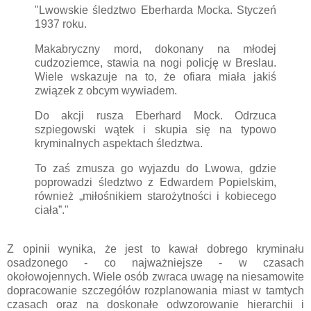
"Lwowskie śledztwo Eberharda Mocka. Styczeń
1937 roku.
Makabryczny mord, dokonany na młodej
cudzoziemce, stawia na nogi policję w Breslau.
Wiele wskazuje na to, że ofiara miała jakiś
związek z obcym wywiadem.
Do akcji rusza Eberhard Mock. Odrzuca
szpiegowski wątek i skupia się na typowo
kryminalnych aspektach śledztwa.
To zaś zmusza go wyjazdu do Lwowa, gdzie
poprowadzi śledztwo z Edwardem Popielskim,
również „miłośnikiem starożytności i kobiecego
ciała”."
Z opinii wynika, że jest to kawał dobrego kryminału
osadzonego - co najważniejsze - w czasach
okołowojennych. Wiele osób zwraca uwagę na niesamowite
dopracowanie szczegółów rozplanowania miast w tamtych
czasach oraz na doskonałe odwzorowanie hierarchii i