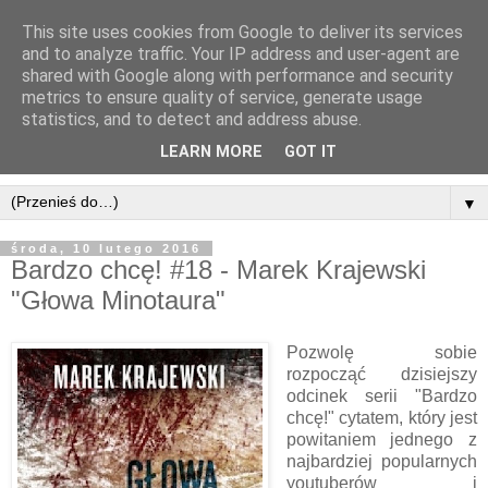
This site uses cookies from Google to deliver its services
and to analyze traffic. Your IP address and user-agent are
shared with Google along with performance and security
metrics to ensure quality of service, generate usage
statistics, and to detect and address abuse.
LEARN MORE
GOT IT
▼
środa, 10 lutego 2016
Bardzo chcę! #18 - Marek Krajewski
"Głowa Minotaura"
Pozwolę sobie
rozpocząć dzisiejszy
odcinek serii "Bardzo
chcę!" cytatem, który jest
powitaniem jednego z
najbardziej popularnych
youtuberów i