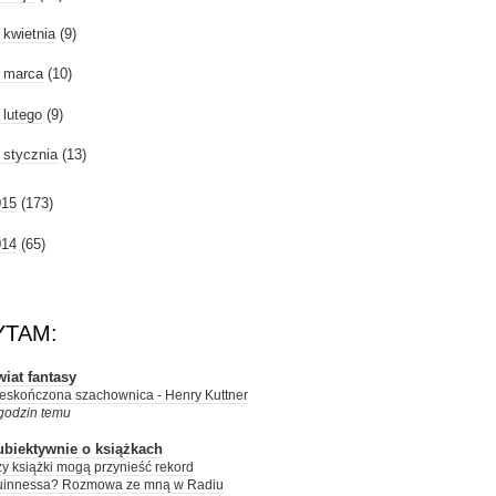
►
kwietnia
(9)
►
marca
(10)
►
lutego
(9)
►
stycznia
(13)
015
(173)
014
(65)
YTAM:
iat fantasy
eskończona szachownica - Henry Kuttner
godzin temu
ubiektywnie o książkach
y książki mogą przynieść rekord
uinnessa? Rozmowa ze mną w Radiu