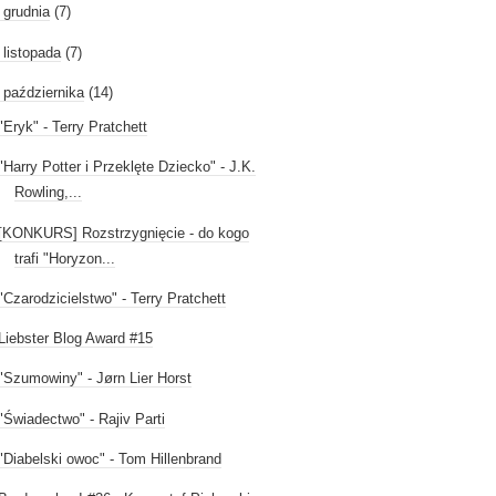
►
grudnia
(7)
►
listopada
(7)
października
(14)
"Eryk" - Terry Pratchett
"Harry Potter i Przeklęte Dziecko" - J.K.
Rowling,...
[KONKURS] Rozstrzygnięcie - do kogo
trafi "Horyzon...
"Czarodzicielstwo" - Terry Pratchett
Liebster Blog Award #15
"Szumowiny" - Jørn Lier Horst
"Świadectwo" - Rajiv Parti
"Diabelski owoc" - Tom Hillenbrand