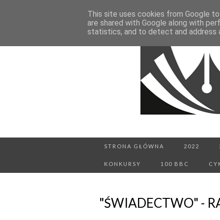
This site uses cookies from Google to 
are shared with Google along with per
statistics, and to detect and address 
STRONA GŁÓWNA
2022
KONKURSY
100 BBC
CY
"ŚWIADECTWO" - RA