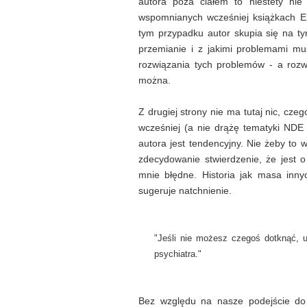
autora poza ciałem to niestety ni
wspomnianych wcześniej książkach E
tym przypadku autor skupia się na ty
przemianie i z jakimi problemami mus
rozwiązania tych problemów - a rozwi
można.
Z drugiej strony nie ma tutaj nic, cze
wcześniej (a nie drążę tematyki NDE 
autora jest tendencyjny. Nie żeby to 
zdecydowanie stwierdzenie, że jest 
mnie błędne. Historia jak masa inny
sugeruje natchnienie.
"Jeśli nie możesz czegoś dotknąć, 
psychiatra."
Bez względu na nasze podejście d