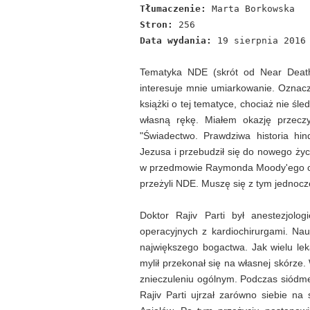
Tłumaczenie:
Marta Borkowska
Stron:
256
Data wydania:
19 sierpnia 2016
Tematyka NDE (skrót od Near Death 
interesuje mnie umiarkowanie. Oznacza
książki o tej tematyce, chociaż nie śl
własną rękę. Miałem okazję przeczy
"Świadectwo. Prawdziwa historia hind
Jezusa i przebudził się do nowego życia"
w przedmowie Raymonda Moody'ego coś 
przeżyli NDE. Muszę się z tym jednocz
Doktor Rajiv Parti był anestezjolo
operacyjnych z kardiochirurgami. Nau
największego bogactwa. Jak wielu lek
mylił przekonał się na własnej skórze
znieczuleniu ogólnym. Podczas siódmej 
Rajiv Parti ujrzał zarówno siebie na