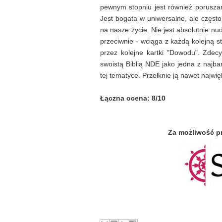
pewnym stopniu jest również porusza
Jest bogata w uniwersalne, ale częst
na nasze życie. Nie jest absolutnie nu
przeciwnie - wciąga z każdą kolejną s
przez kolejne kartki "Dowodu". Zdec
swoistą Biblią NDE jako jedna z najbar
tej tematyce. Przełknie ją nawet najwię
Łączna ocena: 8/10
Za możliwość p