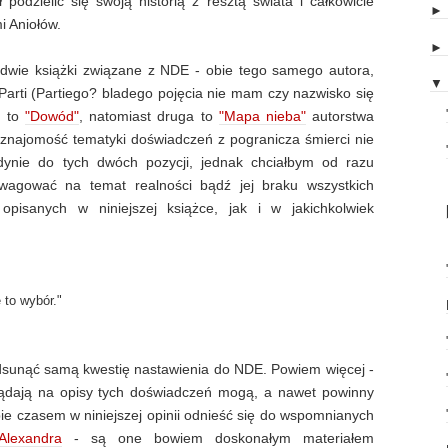
podzielić się swoją historią z resztą świata i całkowicie
i Aniołów.
dwie książki związane z NDE - obie tego samego autora,
▼
arti (Partiego? bladego pojęcia nie mam czy nazwisko się
h to
"Dowód"
, natomiast druga to
"Mapa nieba"
autorstwa
znajomość tematyki doświadczeń z pogranicza śmierci nie
ynie do tych dwóch pozycji, jednak chciałbym od razu
wagować na temat realności bądź jej braku wszystkich
pisanych w niniejszej książce, jak i w jakichkolwiek
e to wybór."
dsunąć samą kwestię nastawienia do NDE. Powiem więcej -
lądają na opisy tych doświadczeń mogą, a nawet powinny
ie czasem w niniejszej opinii odnieść się do wspomnianych
Alexandra
- są one bowiem doskonałym materiałem