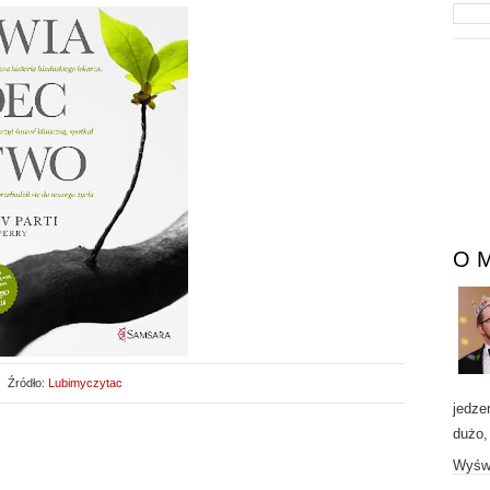
O 
Źródło:
Lubimyczytac
jedze
dużo,
Wyświ