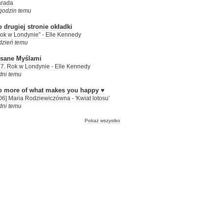
arada
godzin temu
 drugiej stronie okładki
ok w Londynie” - Elle Kennedy
dzień temu
isane Myślami
7. Rok w Londynie - Elle Kennedy
dni temu
o more of what makes you happy ♥
06] Maria Rodziewiczówna - 'Kwiat lotosu'
dni temu
Pokaż wszystko