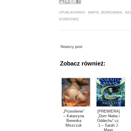
OPUBLIKOWANO
MARTA BORKOWSKA
,
RAJ
KOMENTARZ
Nowszy post
Zobacz również:
„Przesilenie”
[PREMIERA]
– Katarzyna
„Dom Nieba i
Berenika
Oddechu” cz.
Miszczuk
1 – Sarah J.
Maas