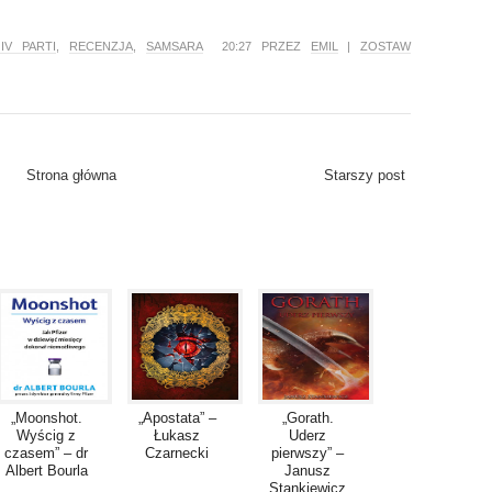
IV PARTI
,
RECENZJA
,
SAMSARA
20:27 PRZEZ
EMIL
|
ZOSTAW
Strona główna
Starszy post
„Moonshot.
„Apostata” –
„Gorath.
Wyścig z
Łukasz
Uderz
czasem” – dr
Czarnecki
pierwszy” –
Albert Bourla
Janusz
Stankiewicz