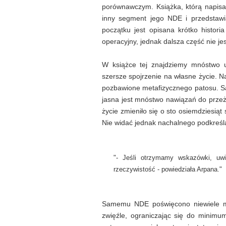
porównawczym. Książka, którą napisał 
inny segment jego NDE i przedstawi
początku jest opisana krótko histori
operacyjny, jednak dalsza część nie 
W książce tej znajdziemy mnóstwo u
szersze spojrzenie na własne życie. 
pozbawione metafizycznego patosu. Są
jasna jest mnóstwo nawiązań do przeży
życie zmieniło się o sto osiemdziesią
Nie widać jednak nachalnego podkreśla
"- Jeśli otrzymamy wskazówki, uwi
rzeczywistość - powiedziała Arpana."
Samemu NDE poświęcono niewiele mie
zwięźle, ograniczając się do minimu