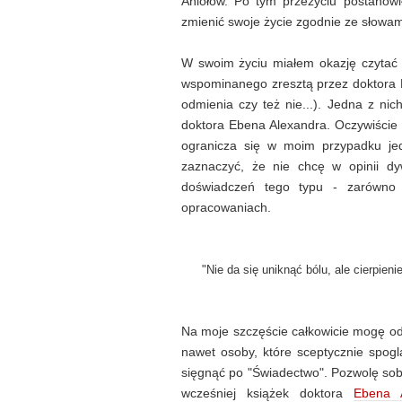
Aniołów. Po tym przeżyciu postanowił 
zmienić swoje życie zgodnie ze słowam
W swoim życiu miałem okazję czytać 
wspominanego zresztą przez doktora P
odmienia czy też nie...). Jedna z nic
doktora Ebena Alexandra. Oczywiście 
ogranicza się w moim przypadku jed
zaznaczyć, że nie chcę w opinii dy
doświadczeń tego typu - zarówno o
opracowaniach.
"Nie da się uniknąć bólu, ale cierpieni
Na moje szczęście całkowicie mogę o
nawet osoby, które sceptycznie spog
sięgnąć po "Świadectwo". Pozwolę sob
wcześniej książek doktora
Ebena 