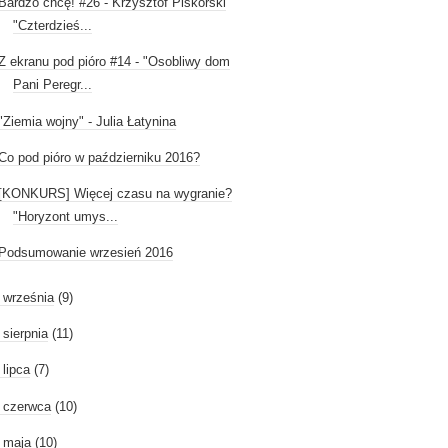
Bardzo chcę! #26 - Krzysztof Piskorski
"Czterdzieś...
Z ekranu pod pióro #14 - "Osobliwy dom
Pani Peregr...
"Ziemia wojny" - Julia Łatynina
Co pod pióro w październiku 2016?
[KONKURS] Więcej czasu na wygranie?
"Horyzont umys...
Podsumowanie wrzesień 2016
►
września
(9)
►
sierpnia
(11)
►
lipca
(7)
►
czerwca
(10)
►
maja
(10)