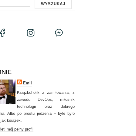
MNIE
Emil
Książkoholik z zamiłowania, z
zawodu DevOps, miłośnik
technologii oraz dobrego
nia. Albo po prostu jedzenia – byle było
 jak książek.
etl mój pełny profil