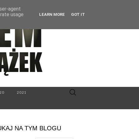
user-agent
erate usage
LEARN MORE
GOT IT
Search
20
2021
for:
UKAJ NA TYM BLOGU