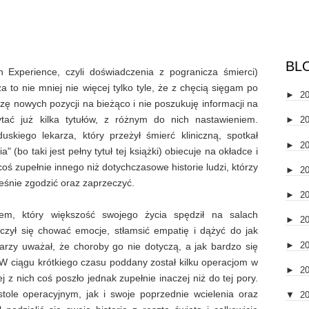
BL
Experience, czyli doświadczenia z pogranicza śmierci)
 to nie mniej nie więcej tylko tyle, że z chęcią sięgam po
►
2
edzę nowych pozycji na bieżąco i nie poszukuję informacji na
tać już kilka tytułów, z różnym do nich nastawieniem.
►
2
uskiego lekarza, który przeżył śmierć kliniczną, spotkał
►
2
 (bo taki jest pełny tytuł tej książki) obiecuje na okładce i
zupełnie innego niż dotychczasowe historie ludzi, którzy
►
2
eśnie zgodzić oraz zaprzeczyć.
►
2
giem, który większość swojego życia spędził na salach
►
2
czył się chować emocje, stłamsić empatię i dążyć do jak
►
2
arzy uważał, że choroby go nie dotyczą, a jak bardzo się
. W ciągu krótkiego czasu poddany został kilku operacjom w
►
2
z nich coś poszło jednak zupełnie inaczej niż do tej pory.
 stole operacyjnym, jak i swoje poprzednie wcielenia oraz
▼
2