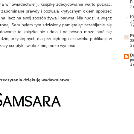
P
na w "Świadectwie"), książkę zdecydowanie warto poznać.
7 
o zapominane prawdy i pozwala krytycznym okiem spojrzeć
Po
dna, lecz na swój sposób żywa i barwna. Nie nudzi, a wręcz
„R
troną. Sam byłem tym zdziwiony pamiętając przebijanie się
1 
ydowanie ta książka się udała i na pewno może stać się
P
dziej przystępnych dla przeciętnego człowieka publikacji w
38
kszy sceptyk i wiele z niej może wynieść.
3 
D
[8
4 
rzeczytania dziękuję wydawnictwu: