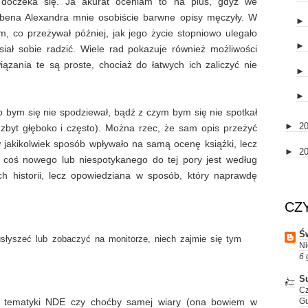
e doczeka się. Ja akurat oceniam to na plus, gdyż we
bena Alexandra mnie osobiście barwne opisy męczyły. W
m, co przeżywał później, jak jego życie stopniowo ulegało
iał sobie radzić. Wiele rad pokazuje również możliwości
ązania te są proste, chociaż do łatwych ich zaliczyć nie
go bym się nie spodziewał, bądź z czym bym się nie spotkał
►
2
zbyt głęboko i często). Można rzec, że sam opis przeżyć
w jakikolwiek sposób wpływało na samą ocenę książki, lecz
►
2
o coś nowego lub niespotykanego do tej pory jest według
ch historii, lecz opowiedziana w sposób, który naprawdę
CZ
Św
usłyszeć lub zobaczyć na monitorze, niech zajmie się tym
Ni
6 
S
Cz
G
o tematyki NDE czy choćby samej wiary (ona bowiem w