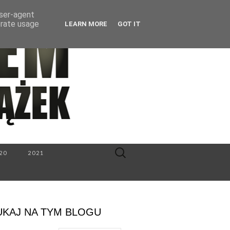
user-agent
erate usage
LEARN MORE
GOT IT
Search
20
2021
for:
UKAJ NA TYM BLOGU