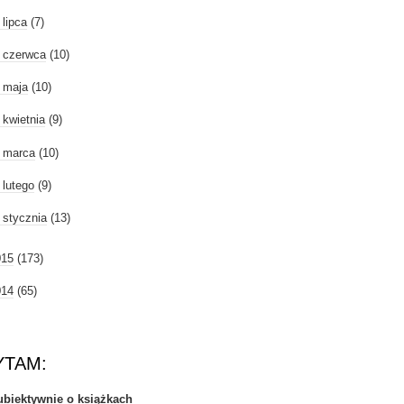
►
lipca
(7)
►
czerwca
(10)
►
maja
(10)
►
kwietnia
(9)
►
marca
(10)
►
lutego
(9)
►
stycznia
(13)
015
(173)
014
(65)
YTAM:
ubiektywnie o książkach