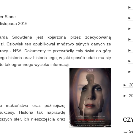
er Stone
listopada 2016
arda Snowdena jest kojarzona przez zdecydowaną
dzi. Człowiek ten opublikował mnóstwo tajnych danych ze
pracy - NSA. Dokumenty te przewróciły cały świat do góry
ego historia oraz historia tego, w jaki sposób udało mu się
o tak ogromnego wycieku informacji.
►
2
►
2
o małżeństwa oraz późniejszej
sukcesy. Historia tak naprawdę
CZ
szych sfer, ich nieszczęścia oraz
S