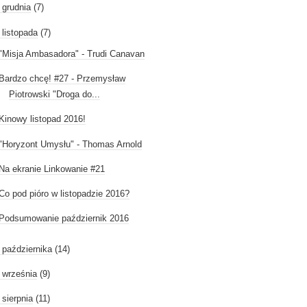
►
grudnia
(7)
listopada
(7)
"Misja Ambasadora" - Trudi Canavan
Bardzo chcę! #27 - Przemysław
Piotrowski "Droga do...
Kinowy listopad 2016!
"Horyzont Umysłu" - Thomas Arnold
Na ekranie Linkowanie #21
Co pod pióro w listopadzie 2016?
Podsumowanie październik 2016
►
października
(14)
►
września
(9)
►
sierpnia
(11)