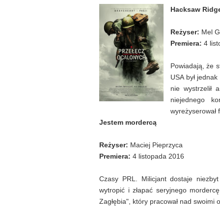
Hacksaw Ridge
Reżyser:
Mel G
Premiera:
4 lis
Powiadają, że s
USA był jednak 
nie wystrzelił
niejednego k
wyreżyserował f
Jestem mordercą
Reżyser:
Maciej Pieprzyca
Premiera:
4 listopada 2016
Czasy PRL. Milicjant dostaje niezby
wytropić i złapać seryjnego morderc
Zagłębia", który pracował nad swoimi o