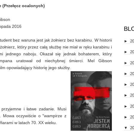
 (Przełęcz ocalonych)
ibson
topada 2016
BL
tudent bez waruna jest jak żołnierz bez karabinu. W historii
►
2
żołnierz, który przez całą służbę nie miał w ręku karabinu i
►
2
 ani jednego naboju. Okazał się jednak bohaterem, który
ompana uratował od niechybnej śmierci. Mel Gibson
►
2
ilm opowiadający historię jego służby.
►
2
►
2
►
2
►
2
t przyjemne i łatwe zadanie. Musi
ę. Mowa oczywiście o "wampirze z
►
2
fiarami w latach 70. XX wieku.
▼
2