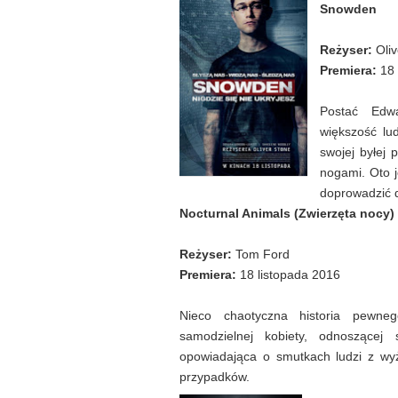
Snowden
Reżyser:
Oliv
Premiera:
18 
Postać Edw
większość lu
swojej byłej 
nogami. Oto j
doprowadzić d
Nocturnal Animals (Zwierzęta nocy)
Reżyser:
Tom Ford
Premiera:
18 listopada 2016
Nieco chaotyczna historia pewneg
samodzielnej kobiety, odnoszącej 
opowiadająca o smutkach ludzi z wyż
przypadków.