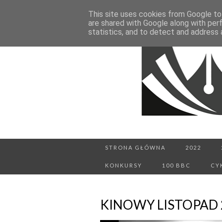
This site uses cookies from Google to 
are shared with Google along with per
statistics, and to detect and address 
STRONA GŁÓWNA
2022
KONKURSY
100 BBC
CY
KINOWY LISTOPAD 