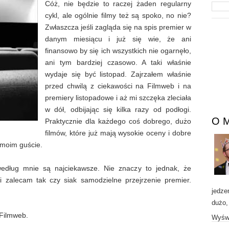
Cóż, nie będzie to raczej żaden regularny
cykl, ale ogólnie filmy też są spoko, no nie?
Zwłaszcza jeśli zagląda się na spis premier w
danym miesiącu i już się wie, że ani
finansowo by się ich wszystkich nie ogarnęło,
ani tym bardziej czasowo. A taki właśnie
wydaje się być listopad. Zajrzałem właśnie
przed chwilą z ciekawości na Filmweb i na
premiery listopadowe i aż mi szczęka zleciała
w dół, odbijając się kilka razy od podłogi.
O 
Praktycznie dla każdego coś dobrego, dużo
filmów, które już mają wysokie oceny i dobre
w moim guście.
 według mnie są najciekawsze. Nie znaczy to jednak, że
 zalecam tak czy siak samodzielne przejrzenie premier.
jedze
dużo,
 Filmweb.
Wyświ