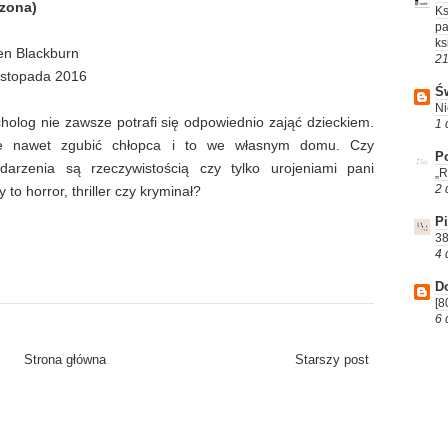
czona)
Ks
pa
ks
en Blackburn
21
istopada 2016
Św
Ni
holog nie zawsze potrafi się odpowiednio zająć dzieckiem.
1 
 nawet zgubić chłopca i to we własnym domu. Czy
Po
darzenia są rzeczywistością czy tylko urojeniami pani
„R
2 
to horror, thriller czy kryminał?
P
38
4 
D
[8
6 
Strona główna
Starszy post