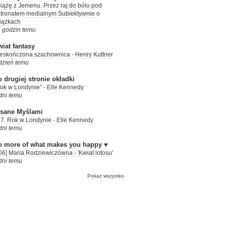
iążę z Jemenu. Przez raj do bólu pod
tronatem medialnym Subiektywnie o
iążkach
 godzin temu
iat fantasy
eskończona szachownica - Henry Kuttner
dzień temu
 drugiej stronie okładki
ok w Londynie” - Elle Kennedy
dni temu
isane Myślami
7. Rok w Londynie - Elle Kennedy
dni temu
o more of what makes you happy ♥
06] Maria Rodziewiczówna - 'Kwiat lotosu'
dni temu
Pokaż wszystko