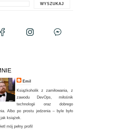
MNIE
Emil
Książkoholik z zamiłowania, z
zawodu DevOps, miłośnik
technologii oraz dobrego
nia. Albo po prostu jedzenia – byle było
 jak książek.
etl mój pełny profil