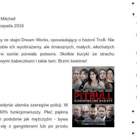
▼
Mitchell
stopada 2016
 ze stajni Dream Works, opowiadający o historii Trolli. Nie
 sobie ich wyobrażamy, ale śmiesznych, małych, włochatych
ch w sumie porwała potwora. Słodkie kucyki ze strachu
wymi babeczkami i takie tam. Brzmi świetnie!
edynie ułamka szeregów policji. W
40% funkcjonariuszy. Płeć piękna
 i podobnie jak mężczyźni - bywa
ię z gangsterami lub po prostu