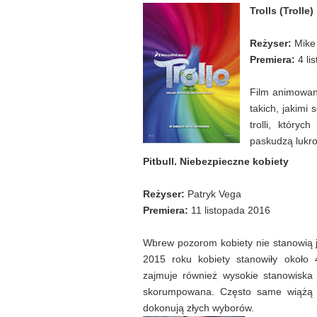
Trolls (Trolle)
Reżyser:
Mike 
Premiera:
4 li
Film animowany
takich, jakimi
trolli, który
paskudzą lukro
Pitbull. Niebezpieczne kobiety
Reżyser:
Patryk Vega
Premiera:
11 listopada 2016
Wbrew pozorom kobiety nie stanowią j
2015 roku kobiety stanowiły około 
zajmuje również wysokie stanowiska
skorumpowana. Często same wiążą s
dokonują złych wyborów.