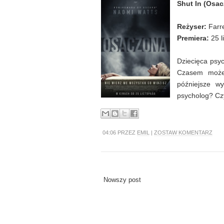
Shut In (Osa
Reżyser:
Farr
Premiera:
25 l
Dziecięca psyc
Czasem może
późniejsze wy
psycholog? Czy 
04:06 PRZEZ
EMIL
|
ZOSTAW KOMENTARZ
Nowszy post