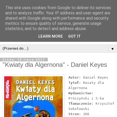
This site uses cookies from Google to deliver its services
and to analyze traffic. Your IP address and user-agent are
shared with Google along with performance and security
metrics to ensure quality of service, generate usage
statistics, and to detect and address abuse.
LEARN MORE
GOT IT
▼
środa, 19 lipca 2017
"Kwiaty dla Algernona" - Daniel Keyes
Autor:
Daniel Keyes
Tytuł:
Kwiaty dla
Algernona
Wydawnictwo:
Prószyński i S-ka
Tłumaczenie:
Krzysztof
Sokołowski
Stron:
266