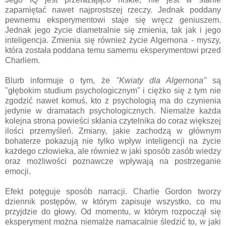
zapamiętać nawet najprostszej rzeczy. Jednak poddany
pewnemu eksperymentowi staje się wręcz geniuszem.
Jednak jego życie diametralnie się zmienia, tak jak i jego
inteligencja. Zmienia się również życie Algernona - myszy,
która została poddana temu samemu eksperymentowi przed
Charliem.
Blurb informuje o tym, że
"Kwiaty dla Algernona"
są
"głębokim studium psychologicznym" i ciężko się z tym nie
zgodzić nawet komuś, kto z psychologią ma do czynienia
jedynie w dramatach psychologicznych. Niemalże każda
kolejna strona powieści skłania czytelnika do coraz większej
ilości przemyśleń. Zmiany, jakie zachodzą w głównym
bohaterze pokazują nie tylko wpływ inteligencji na życie
każdego człowieka, ale również w jaki sposób zasób wiedzy
oraz możliwości poznawcze wpływają na postrzeganie
emocji.
Efekt potęguje sposób narracji. Charlie Gordon tworzy
dziennik postępów, w którym zapisuje wszystko, co mu
przyjdzie do głowy. Od momentu, w którym rozpoczął się
eksperyment można niemalże namacalnie śledzić to, w jaki