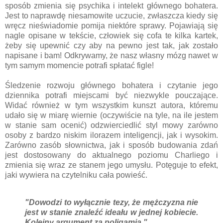
sposób zmienia się psychika i intelekt głównego bohatera.
Jest to naprawdę niesamowite uczucie, zwłaszcza kiedy się
wręcz nieświadomie pomija niektóre sprawy. Pojawiają się
nagle opisane w tekście, człowiek się cofa te kilka kartek,
żeby się upewnić czy aby na pewno jest tak, jak zostało
napisane i bam! Odkrywamy, że nasz własny mózg nawet w
tym samym momencie potrafi spłatać figle!
Śledzenie rozwoju głównego bohatera i czytanie jego
dziennika potrafi miejscami być niezwykle pouczające.
Widać również w tym wszystkim kunszt autora, któremu
udało się w miarę wiernie (oczywiście na tyle, na ile jestem
w stanie sam ocenić) odzwierciedlić styl mowy zarówno
osoby z bardzo niskim ilorazem inteligencji, jak i wysokim.
Zarówno zasób słownictwa, jak i sposób budowania zdań
jest dostosowany do aktualnego poziomu Charliego i
zmienia się wraz ze stanem jego umysłu. Potęguje to efekt,
jaki wywiera na czytelniku cała powieść.
"Dowodzi to wyłącznie tezy, że mężczyzna nie
jest w stanie znaleźć ideału w jednej kobiecie.
Kolejny argument za poligamią."