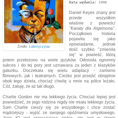
Data wydania:
1996
Daniel Keyes znany jest
przede wszystkim
właśnie z powieści
"Kwiaty dla Algernona"
.
Początkowo historia
pojawiła się jako
opowiadanie, jednak
Źródło:
Lubimyczytac
dość szybko "zmieniła
się" w powieść, którą
potem przełożono na wiele języków. Odniosła ogromny
sukces i do tej pory jest uznawana za jeden z klasyków
gatunku. Doczekała się wielu adaptacji - zarówno
filmowych, jak i teatralnych. Cieżko jest przejść obojętnie
obok tego dzieła, chociaż chwilę u mnie na półce leżało.
Cóż, żałuję, że aż tak długo.
Charlie Gordon nie ma lekkiego życia. Chociaż lepiej jest
powiedzieć, że jego rodzina nigdy nie miała lekkiego życia.
Sam Charlie cieszy się ze wszystkiego i chce zostać
mądrzejszy - wyjść ze swojego opóźnienia umysłowego.
Jego IQ jest przerażająco niskie, nie jest w stanie