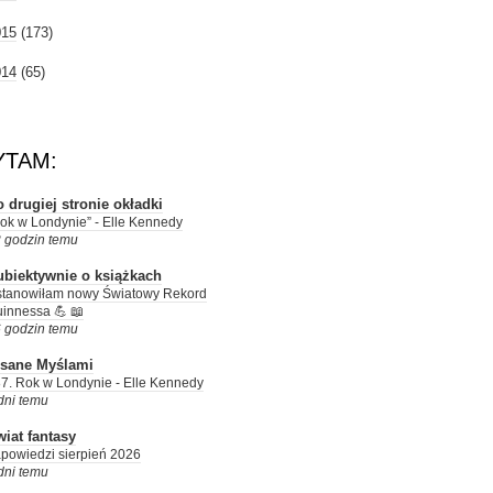
015
(173)
014
(65)
YTAM:
 drugiej stronie okładki
ok w Londynie” - Elle Kennedy
 godzin temu
ubiektywnie o książkach
tanowiłam nowy Światowy Rekord
innessa 💪 📖
 godzin temu
isane Myślami
7. Rok w Londynie - Elle Kennedy
dni temu
iat fantasy
powiedzi sierpień 2026
dni temu