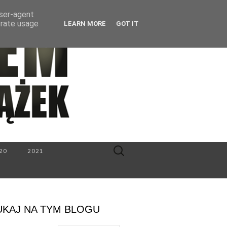
user-agent
erate usage
LEARN MORE
GOT IT
Search
20
2021
for:
UKAJ NA TYM BLOGU