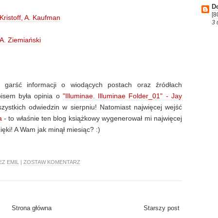
D
[8
 Kristoff, A. Kaufman
3 
A. Ziemiański
ą garść informacji o wiodących postach oraz źródłach
pisem była opinia o
"Illuminae. Illuminae Folder_01" - Jay
ystkich odwiedzin w sierpniu! Natomiast najwięcej wejść
a
- to właśnie ten blog książkowy wygenerował mi najwięcej
ięki! A Wam jak minął miesiąc? :)
ZEZ
EMIL
|
ZOSTAW KOMENTARZ
Strona główna
Starszy post