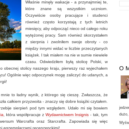
Właśnie minęły wakacje - a przynajmniej te,
które znane są wszystkim uczniom.
Oczywiście osoby pracujące i studenci
również często korzystają z tych letnich
miesięcy, aby odpocząć nieco od całego roku
wytężonej pracy. Sam również skorzystałem
z sierpnia i zwolniłem swoje obroty - co
między innymi widać w liczbie przeczytanych
książek. I tak miałem na nie w sumie niewiele
czasu. Odwiedziłem byłą stolicę Polski, w
O 
 do obecnej stolicy naszego kraju, pierwszy raz wyjechałem
iącu! Ogólnie więc odpoczynek mogę zaliczyć do udanych, a
gii!
 mnie to ładny wynik, z którego się cieszę. Zwłaszcza, że
zła całkiem przyzwoita - znaczy się dobre książki czytałem.
jedze
rzebije sierpień pod tym względem. Udało mi się bowiem
dużo,
ia
, która współpracuje z
Wydawnictwem Insignis
- tak, tym
ersum Warcrafta oraz Starcrafta. Zapowiada się więc
Wyświ
mi egzemplarzami recenzenckimi!