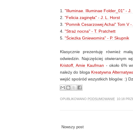
1.
"Illuminae. Illuminae Folder_01" - J.
2.
"Felicia zaginęła" - J. L. Horst
3.
"Pomnik Cesarzowej Achai" Tom V - 
4.
"Straż nocna" - T. Pratchett
5.
"Ścieżka Gniewomira" - P. Skupnik
Klasycznie prezentuję również mał
odwiedzin. Najczęściej otwieranym w
Kristoff, Amie Kaufman
- około 6% wsz
należy do bloga
Kreatywna Alternatyw
wejść spośród wszystkich blogów. :) Dz
OPUBLIKOWANO
PODSUMOWANIE
10:18 PR
Nowszy post