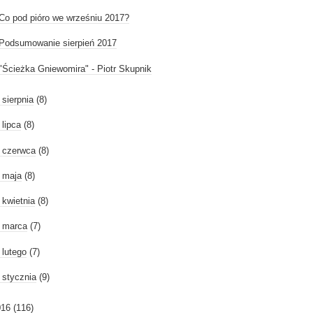
Co pod pióro we wrześniu 2017?
Podsumowanie sierpień 2017
"Ścieżka Gniewomira" - Piotr Skupnik
►
sierpnia
(8)
►
lipca
(8)
►
czerwca
(8)
►
maja
(8)
►
kwietnia
(8)
►
marca
(7)
►
lutego
(7)
►
stycznia
(9)
016
(116)