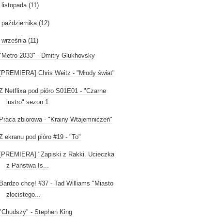
►
listopada
(11)
►
października
(12)
września
(11)
"Metro 2033" - Dmitry Glukhovsky
[PREMIERA] Chris Weitz - "Młody świat"
Z Netflixa pod pióro S01E01 - "Czarne
lustro" sezon 1
Praca zbiorowa - "Krainy Wtajemniczeń"
Z ekranu pod pióro #19 - "To"
[PREMIERA] "Zapiski z Rakki. Ucieczka
z Państwa Is...
Bardzo chcę! #37 - Tad Williams "Miasto
złocistego...
"Chudszy" - Stephen King