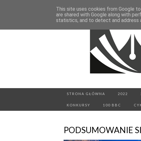
This site uses cookies from Google to 
are shared with Google along with per
statistics, and to detect and address 
STRONA GŁÓWNA
2022
KONKURSY
100 BBC
CY
PODSUMOWANIE SI