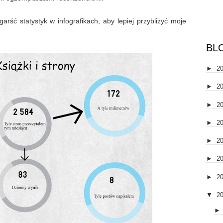
arść statystyk w infografikach, aby lepiej przybliżyć moje
BL
►
2
►
2
►
2
►
2
►
2
►
2
►
2
▼
2