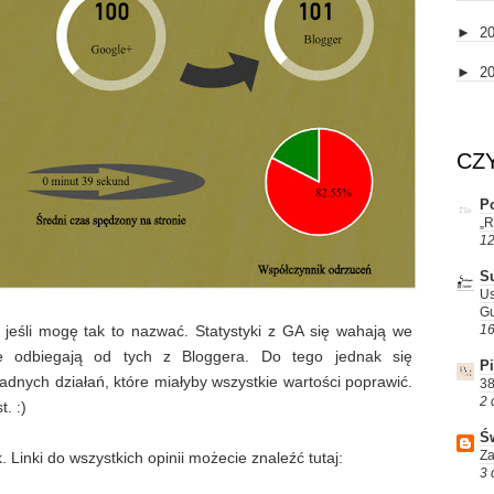
►
2
►
2
CZ
Po
„R
12
S
Us
Gu
, jeśli mogę tak to nazwać. Statystyki z GA się wahają we
16
cie odbiegają od tych z Bloggera. Do tego jednak się
P
adnych działań, które miałyby wszystkie wartości poprawić.
38
2 
. :)
Św
Za
. Linki do wszystkich opinii możecie znaleźć tutaj:
3 