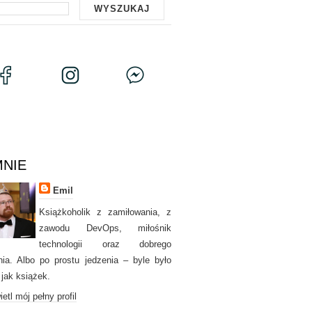
MNIE
Emil
Książkoholik z zamiłowania, z
zawodu DevOps, miłośnik
technologii oraz dobrego
nia. Albo po prostu jedzenia – byle było
 jak książek.
etl mój pełny profil