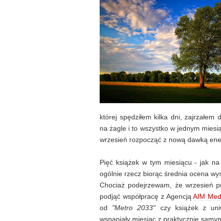
której spędziłem kilka dni, zajrzałem
na żagle i to wszystko w jednym mies
wrzesień rozpocząć z nową dawką ener
Pięć książek w tym miesiącu - jak na
ogólnie rzecz biorąc średnia ocena wys
Chociaż podejrzewam, że wrzesień p
podjąć współpracę z Agencją
AIM Med
od
"Metro 2033"
czy książek z uniw
wspaniały miesiąc z praktycznie samy