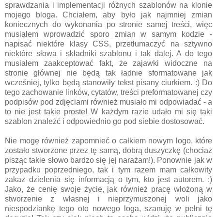
sprawdzania i implementacji różnych szablonów na klonie
mojego bloga. Chciałem, aby było jak najmniej zmian
koniecznych do wykonania po stronie samej treści, więc
musiałem wprowadzić sporo zmian w samym kodzie -
napisać niektóre klasy CSS, przetłumaczyć na sztywno
niektóre słowa i składniki szablonu i tak dalej. A do tego
musiałem zaakceptować fakt, że zajawki widoczne na
stronie głównej nie będą tak ładnie sformatowane jak
wcześniej, tylko będą stanowiły tekst pisany ciurkiem. :) Do
tego zachowanie linków, cytatów, treści preformatowanej czy
podpisów pod zdjęciami również musiało mi odpowiadać - a
to nie jest takie proste! W każdym razie udało mi się taki
szablon znaleźć i odpowiednio go pod siebie dostosować.
Nie mogę również zapomnieć o całkiem nowym logo, które
zostało stworzone przez tę samą, dobrą duszyczkę (chociaż
pisząc takie słowo bardzo się jej narażam!). Ponownie jak w
przypadku poprzedniego, tak i tym razem mam całkowity
zakaz dzielenia się informacją o tym, kto jest autorem. :)
Jako, że cenię swoje życie, jak również pracę włożoną w
stworzenie z własnej i nieprzymuszonej woli jako
niespodziankę tego oto nowego loga, szanuję w pełni tę