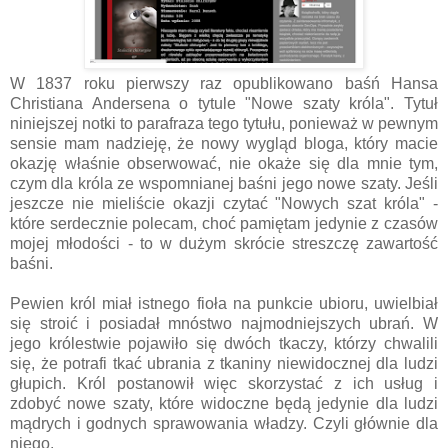
W 1837 roku pierwszy raz opublikowano baśń Hansa
Christiana Andersena o tytule "Nowe szaty króla". Tytuł
niniejszej notki to parafraza tego tytułu, ponieważ w pewnym
sensie mam nadzieję, że nowy wygląd bloga, który macie
okazję właśnie obserwować, nie okaże się dla mnie tym,
czym dla króla ze wspomnianej baśni jego nowe szaty. Jeśli
jeszcze nie mieliście okazji czytać "Nowych szat króla" -
które serdecznie polecam, choć pamiętam jedynie z czasów
mojej młodości - to w dużym skrócie streszczę zawartość
baśni.
Pewien król miał istnego fioła na punkcie ubioru, uwielbiał
się stroić i posiadał mnóstwo najmodniejszych ubrań. W
jego królestwie pojawiło się dwóch tkaczy, którzy chwalili
się, że potrafi tkać ubrania z tkaniny niewidocznej dla ludzi
głupich. Król postanowił więc skorzystać z ich usług i
zdobyć nowe szaty, które widoczne będą jedynie dla ludzi
mądrych i godnych sprawowania władzy. Czyli głównie dla
niego.