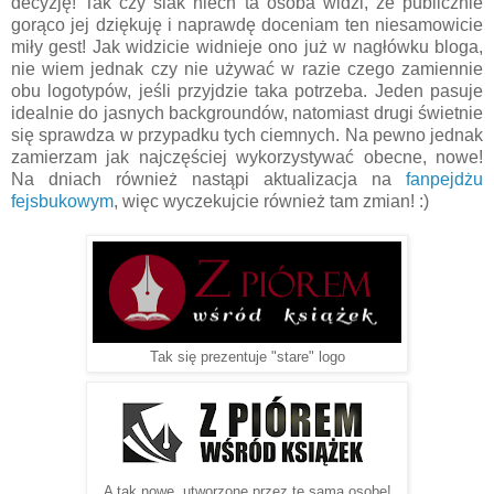
decyzję! Tak czy siak niech ta osoba widzi, że publicznie
gorąco jej dziękuję i naprawdę doceniam ten niesamowicie
miły gest! Jak widzicie widnieje ono już w nagłówku bloga,
nie wiem jednak czy nie używać w razie czego zamiennie
obu logotypów, jeśli przyjdzie taka potrzeba. Jeden pasuje
idealnie do jasnych backgroundów, natomiast drugi świetnie
się sprawdza w przypadku tych ciemnych. Na pewno jednak
zamierzam jak najczęściej wykorzystywać obecne, nowe!
Na dniach również nastąpi aktualizacja na
fanpejdżu
fejsbukowym
, więc wyczekujcie również tam zmian! :)
Tak się prezentuje "stare" logo
A tak nowe, utworzone przez tę samą osobę!