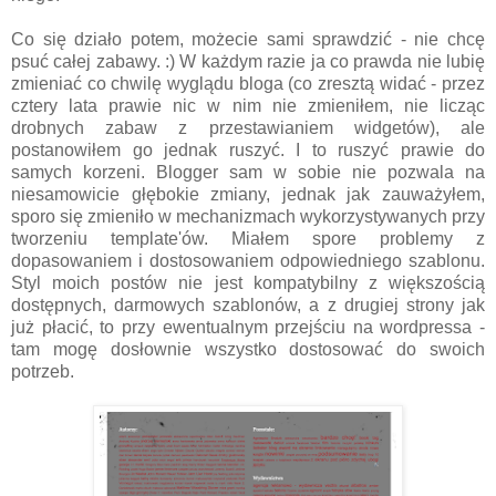
Co się działo potem, możecie sami sprawdzić - nie chcę
psuć całej zabawy. :) W każdym razie ja co prawda nie lubię
zmieniać co chwilę wyglądu bloga (co zresztą widać - przez
cztery lata prawie nic w nim nie zmieniłem, nie licząc
drobnych zabaw z przestawianiem widgetów), ale
postanowiłem go jednak ruszyć. I to ruszyć prawie do
samych korzeni. Blogger sam w sobie nie pozwala na
niesamowicie głębokie zmiany, jednak jak zauważyłem,
sporo się zmieniło w mechanizmach wykorzystywanych przy
tworzeniu template'ów. Miałem spore problemy z
dopasowaniem i dostosowaniem odpowiedniego szablonu.
Styl moich postów nie jest kompatybilny z większością
dostępnych, darmowych szablonów, a z drugiej strony jak
już płacić, to przy ewentualnym przejściu na wordpressa -
tam mogę dosłownie wszystko dostosować do swoich
potrzeb.