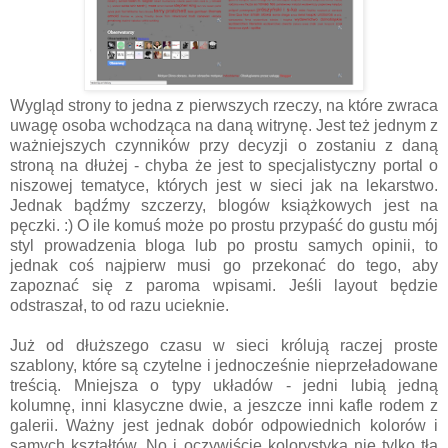
Wygląd strony to jedna z pierwszych rzeczy, na które zwraca
uwagę osoba wchodząca na daną witrynę. Jest też jednym z
ważniejszych czynników przy decyzji o zostaniu z daną
stroną na dłużej - chyba że jest to specjalistyczny portal o
niszowej tematyce, których jest w sieci jak na lekarstwo.
Jednak bądźmy szczerzy, blogów książkowych jest na
pęczki. :) O ile komuś może po prostu przypaść do gustu mój
styl prowadzenia bloga lub po prostu samych opinii, to
jednak coś najpierw musi go przekonać do tego, aby
zapoznać się z paroma wpisami. Jeśli layout będzie
odstraszał, to od razu ucieknie.
Już od dłuższego czasu w sieci królują raczej proste
szablony, które są czytelne i jednocześnie nieprzeładowane
treścią. Mniejsza o typy układów - jedni lubią jedną
kolumnę, inni klasyczne dwie, a jeszcze inni kafle rodem z
galerii. Ważny jest jednak dobór odpowiednich kolorów i
samych kształtów. No i oczywiście kolorystyka nie tylko tła