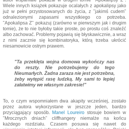
Wiele innych książek pokazuje ocalałych z apokalipsy jako
już w pełni przystosowanych do życia, z "jakimś cudem"
odnalezionymi zapasami wszystkiego co potrzeba.
"Apokalipsa Z" pokazuj (zarówno w pierwszym jak i drugim
tomie), że to nie byłoby takie proste, po prostu coś znaleźć
albo zachować. Problemy pojawią się błyskawicznie, a wraz
z nimi zacznie się kombinatoryka, którą trzeba ukrócić
niesamowicie ostrym prawem.
"Ta przeklęta wojna domowa wykończy nas
do reszty. Nie potrzebujemy do tego
Nieumarłych. Żadna zaraza nie jest potrzebna,
żeby wytępić rasę ludzką. My sami to lepiej
załatwimy we własnym zakresie!"
To, o czym wspomniałem dwa akapity wcześniej, zostało
przez autora wykorzystane w jeszcze jeden, bardzo
przyciągający sposób.
Manel Loureiro
stosuje bowiem w
"Mrocznych dniach" cliffhangery niemalże na końcu
każdego rozdziału. Czasem posuwa się nawet do