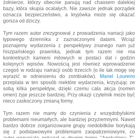
żołnierze, którzy obecnie panują nad chaosem dalekiej
bazy, która skupia ocalałych. Nie zawsze jednak porządek
oznacza bezpieczeństwo, a kryjówka może się okazać
gorsza od dziczy.
Tym razem autor zrezygnował z prowadzenia narracji jako
typowego dziennika z zaznaczonymi datami. Wciąż
poznajemy wydarzenia z perspektywy znanego nam już
hiszpańskiego prawnika, jednak tym razem nie ma
konkretnych kamieni milowych w postaci dat i godzin
kolejnych wpisów. Nowością jest również wprowadzenie
czegoś w rodzaju narracji osób trzecich (o ile tak mogę się
wyrazić w odniesieniu do zombiaków).
Manel Loureiro
przeplata w ten sposób niektóre wydarzenia, krzyżując ze
sobą kilka perspektyw, dzięki czemu cała akcja (nomen
omen) żyje jeszcze bardziej. Przy okazji czytelnik może być
nieco zaskoczony zmianą formy.
Tym razem nie mamy do czynienia z wszędobylskimi
problemami nieumarłych, ale bardziej przyziemnymi. Nawet
bardzo dobrze zorganizowane grupy niedobitków borykają
się z podstawowymi problemami zaopatrzeniowymi, co
autor wspaniale pokazał w drugim tomie "Apokalipsy Z".