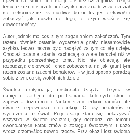
ujawnienia istotnej informacji, ale bez szczegółów. Dzięki
temu aż się chce przelecieć szybko przez najbliższy rozdział
(co niekoniecznie jest możliwe, bo on też jest ciekawy!) i
zobaczyć jak doszło do tego, o czym właśnie się
dowiedzieliśmy.
Autor jednak ma coś z tym zaganianiem zakończeń. Tym
razem również ostatnie wydarzenia gnały niesamowicie
szybko, ledwo można było nadążyć za tym co się dzieje.
Chociaż ostatnie zdania zachęcają o wiele bardziej niż w
przypadku poprzedniego tomu. Nic nie obiecują, ale
rozbudzają ciekawość i chęć zobaczenia, na jaki grunt tym
razem zostaną rzuceni bohaterowi - w jaki sposób poradzą
sobie z tym, co się wokół nich dzieje.
Świetna kontynuacja, doskonała książka. Trzyma w
napięciu, zachęca do pochłaniania kolejnych stron i
zapewnia dużo emocji. Niekoniecznie jedynie radości, ale
również niepewności, i niepokoju. O losy bohaterów, o
wydarzenia, o świat. Przy okazji stara się pokazywać
wszystko w świetle realizmu, gdy dochodzi do tematu
ewentualnych kataklizmów o zasięgu światowym, i każe
wręcz przemyśleć pewne rzeczy. Przy okazji jest świetną