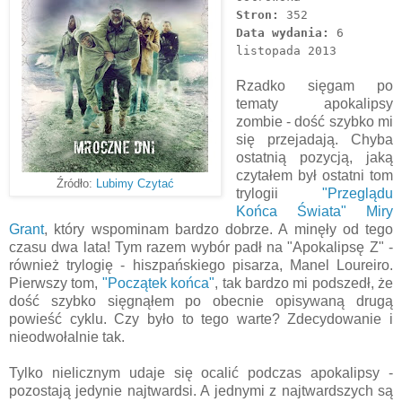
Stron:
352
Data wydania:
6
listopada 2013
Rzadko sięgam po
tematy apokalipsy
zombie - dość szybko mi
się przejadają. Chyba
ostatnią pozycją, jaką
czytałem był ostatni tom
Źródło:
Lubimy Czytać
trylogii
"Przeglądu
Końca Świata"
Miry
Grant
, który wspominam bardzo dobrze. A minęły od tego
czasu dwa lata! Tym razem wybór padł na "Apokalipsę Z" -
również trylogię - hiszpańskiego pisarza, Manel Loureiro.
Pierwszy tom,
"Początek końca"
, tak bardzo mi podszedł, że
dość szybko sięgnąłem po obecnie opisywaną drugą
powieść cyklu. Czy było to tego warte? Zdecydowanie i
nieodwołalnie tak.
Tylko nielicznym udaje się ocalić podczas apokalipsy -
pozostają jedynie najtwardsi. A jednymi z najtwardszych są