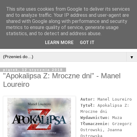
This site uses cookies from Google to deliver its services
and to analyze traffic. Your IP address and user-agent are
shared with Google along with performance and security
metrics to ensure quality of service, generate usage
statistics, and to detect and address abuse.
LEARN MORE
GOT IT
▼
piątek, 12 stycznia 2018
"Apokalipsa Z: Mroczne dni" - Manel
Loureiro
Autor:
Manel Loureiro
Tytuł:
Apokalipsa Z:
Mroczne dni
Wydawnictwo:
Muza
Tłumaczenie:
Grzegorz
Ostrowski, Joanna
Ostrowska