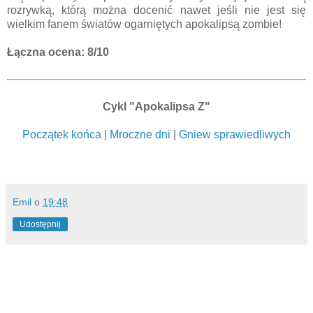
rozrywką, którą można docenić nawet jeśli nie jest się
wielkim fanem światów ogarniętych apokalipsą zombie!
Łączna ocena: 8/10
Cykl "Apokalipsa Z"
Początek końca
|
Mroczne dni
|
Gniew sprawiedliwych
Emil
o
19:48
Udostępnij