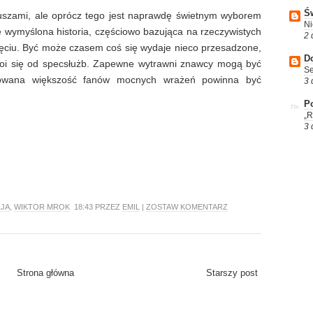
Św
uszami, ale oprócz tego jest naprawdę świetnym wyborem
Ni
ze wymyślona historia, częściowo bazująca na rzeczywistych
2 
ięciu. Być może czasem coś się wydaje nieco przesadzone,
D
 roi się od specsłużb. Zapewne wytrawni znawcy mogą być
Se
dowana większość fanów mocnych wrażeń powinna być
3 
Po
„R
3 
JA
,
WIKTOR MROK
18:43 PRZEZ
EMIL
|
ZOSTAW KOMENTARZ
Strona główna
Starszy post