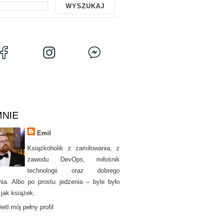
MNIE
Emil
Książkoholik z zamiłowania, z
zawodu DevOps, miłośnik
technologii oraz dobrego
nia. Albo po prostu jedzenia – byle było
 jak książek.
etl mój pełny profil