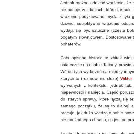
Jednak można odnieść wrażenie, że ni
nie pasuje w zdaniach, które formułuj
wrażenie podyktowane myślą z tyłu gł
dziwne, subiektywne wrażenie odsunąć
wydają się być sztuczne (częsta bol
bogatym słownictwem. Dostosowane t
bohaterów.
Cała opisana historia to zbitek wie
ostatecznie na osobie Tatiany, prawie 
Wśród tych wydarzeń są między inny
których to (rozmów, nie służb)
Wiktor
wyrwanych z kontekstu, jednak tak,
niepewności i napięcia. Część porusz
do starych sprawy, które łączą się 
samego początku, że są to dialogi 
pracuje, jak dużo wiedzą o sobie nawz
nie ma żadnego chaosu, co jest po pro
Trochę denerwujące jest niestety upi