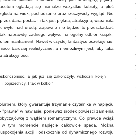
acetem oglądają się niemalże wszystkie kobiety, a płeć
względu na wiek, pochodzenie oraz rzeczywisty wygląd. Nie
ez daną postać - i tak jest piękna, atrakcyjna, wspaniała
zachwytu nad urodą. Zapewne nie będzie to przeszkadzać
tak naprawdę żadnego wpływu na ogólny odbiór książki,
ć ten mankament. Nawet w czystej fantastyce oczekuje się,
ieco bardziej realistycznie, a niemożliwym jest, aby taka
u atrakcyjności.
skończoność, a jak już się zakończyły, wchodzili kolejni
li poprzednicy. I tak w kółko."
blurbem, który gwarantuje trzymanie czytelnika w napięciu
 "prawie" w nawiasie, ponieważ środek powieści zamienia
ą obyczajówkę z wątkiem romantycznym. Co prawda wciąż
k w tym momencie napięcie całkowicie spada. Można
 uspokojenia akcji i odskocznia od dynamicznego rozwoju