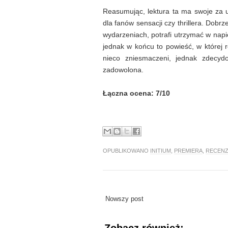
Reasumując, lektura ta ma swoje za 
dla fanów sensacji czy thrillera. Dobr
wydarzeniach, potrafi utrzymać w nap
jednak w końcu to powieść, w której
nieco zniesmaczeni, jednak zdecy
zadowolona.
Łączna ocena: 7/10
OPUBLIKOWANO
INITIUM
,
PREMIERA
,
RECENZ
Nowszy post