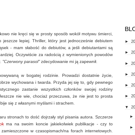
BL
yjątkowo nie kręci się w prosty sposób wokół motywu śmierci,
 jeszcze lepiej. Thriller, który jest jednocześnie debiutem
►
2
kąsek - mam słabość do debiutów, a jeśli debiutantami są
►
2
e bardziej. Oczywiście za radością z wymienionych powodów
y.
"Czerwony parasol"
zdecydowanie mi ją zapewnił.
►
2
►
2
chowywaną w bogatej rodzinie. Prowadzi dostatnie życie,
 dobrze wychowana i twarda. Przyda jej się to, gdy pewnego
►
2
tycznego zastanie wszystkich członków swojej rodziny
zcze nie wie, chociaż przeczuwa, że nie jest to prosta
►
2
ije się z własnymi myślami i strachem.
▼
2
ru stronach to dość dojrzały styl pisania autora. Szczerze
ok
ma na swoim koncie jakiekolwiek publikacje - czy to
i zamieszczone w czasopismach/na forach internetowych.