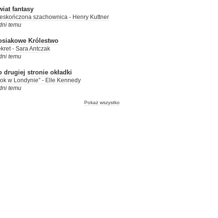
iat fantasy
eskończona szachownica - Henry Kuttner
dni temu
osiakowe Królestwo
kret - Sara Antczak
dni temu
 drugiej stronie okładki
ok w Londynie” - Elle Kennedy
dni temu
Pokaż wszystko