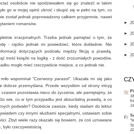
hociaż osobiście nie spodziewałem się go znaleźć w takim
o go w mojej opinii okroić i skupić się w pełni na tym, co
obie został jednak poprowadzony całkiem przyjemnie, nawet
►
2
czytaniem romansów.
►
2
etnie irracjonalnych. Trzeba jednak pamiętać o tym, że
wdę - ciężko jednak mi powiedzieć, które dokładnie. Nie
►
2
formacji dotyczących podziału między fikcją a prawdą.
►
2
iąć treść książki na logikę - z dość zrozumiałych powodów.
padku mogło mieć rzeczywiście miejsce, a co jednak nie.
CZ
 miło wspominał
"Czerwony parasol"
. Ukazała mi się jako
 dobrze przemyślana. Przede wszystkim od strony intryg
P
 czasem pozostawia nieco do życzenia, ale pamiętajmy, że
38
to wie, co w tym przypadku jest absurdalną prawdą, a co
Ki
18
cznych podwalin? Osobiście zawsze, kiedy siadam do lektur
ywiadem czy innymi służbami specjalnymi, ustawiam sobie
S
ności. Zbyt wiele razy okazało się bowiem, że coś uznawane
"W
Sp
, było rzeczywistością.
20