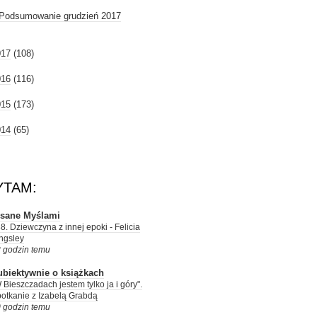
Podsumowanie grudzień 2017
017
(108)
016
(116)
015
(173)
014
(65)
YTAM:
isane Myślami
8. Dziewczyna z innej epoki - Felicia
ngsley
 godzin temu
ubiektywnie o książkach
 Bieszczadach jestem tylko ja i góry".
otkanie z Izabelą Grabdą
 godzin temu