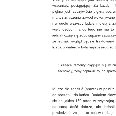
wspaniały, pociągający. Za każdym f
piękna jest rzeczywiście piękna bez 
ma też znaczenia zawód wykonywane prz
i w ogóle wszyscy ludzie mdleją z 
wielu osobom, a do tego nie ma to 
jednak czuję się zobowiązany zauważy
że jednak wygląd będzie traktowany n
liczba bohaterów była najlepszego sort
"Bieżące remonty ciągnęły się w nie
fachowcy, żeby poprawić to, co spartoli
Muszę się zgodzić (prawie) w pełni z 
od początku do końca. Dodałem słowo
się na jakieś 150 stron w zwyczajn
napisaną dość dobrze, ale jedna
powiedzieć, że jest to coś w rodzaju