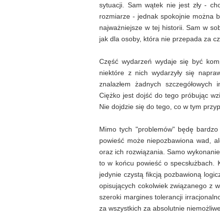
sytuacji. Sam wątek nie jest zły - c
rozmiarze - jednak spokojnie można był
najważniejsze w tej historii. Sam w s
jak dla osoby, która nie przepada za 
Część wydarzeń wydaje się być kompl
niektóre z nich wydarzyły się napra
znalazłem żadnych szczegółowych in
Ciężko jest dojść do tego próbując wz
Nie dojdzie się do tego, co w tym przy
Mimo tych "problemów" będę bardzo
powieść może niepozbawiona wad, ale
oraz ich rozwiązania. Samo wykonanie
to w końcu powieść o specsłużbach. K
jedynie czystą fikcją pozbawioną logi
opisujących cokolwiek związanego z w
szeroki margines tolerancji irracjonal
za wszystkich za absolutnie niemożliwe