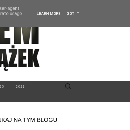
user-agent
erate usage
LEARN MORE
GOT IT
Search
20
2021
for:
UKAJ NA TYM BLOGU