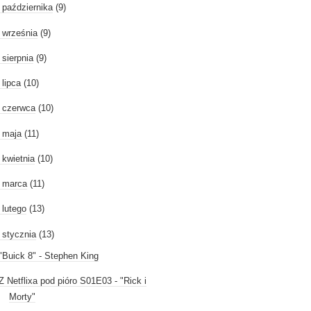
►
października
(9)
►
września
(9)
►
sierpnia
(9)
►
lipca
(10)
►
czerwca
(10)
►
maja
(11)
►
kwietnia
(10)
►
marca
(11)
►
lutego
(13)
stycznia
(13)
"Buick 8" - Stephen King
Z Netflixa pod pióro S01E03 - "Rick i
Morty"