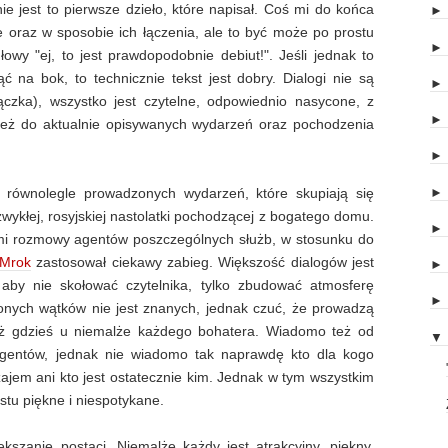
e jest to pierwsze dzieło, które napisał. Coś mi do końca
e oraz w sposobie ich łączenia, ale to być może po prostu
owy "ej, to jest prawdopodobnie debiut!". Jeśli jednak to
 na bok, to technicznie tekst jest dobry. Dialogi nie są
ączka), wszystko jest czytelne, odpowiednio nasycone, z
eż do aktualnie opisywanych wydarzeń oraz pochodzenia
lu równolegle prowadzonych wydarzeń, które skupiają się
zwykłej, rosyjskiej nastolatki pochodzącej z bogatego domu.
mi rozmowy agentów poszczególnych służb, w stosunku do
 Mrok
zastosował ciekawy zabieg. Większość dialogów jest
 aby nie skołować czytelnika, tylko zbudować atmosferę
onych wątków nie jest znanych, jednak czuć, że prowadzą
też gdzieś u niemalże każdego bohatera. Wiadomo też od
▼
agentów, jednak nie wiadomo tak naprawdę kto dla kogo
ajem ani kto jest ostatecznie kim. Jednak w tym wszystkim
stu piękne i niespotykane.
ększanie postaci. Niemalże każdy jest atrakcyjny, piękny,