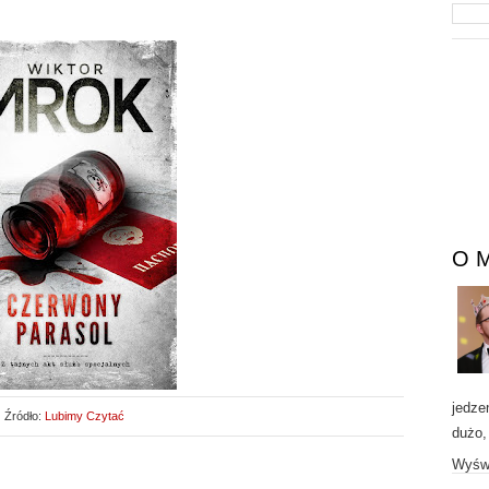
O 
jedze
Źródło:
Lubimy Czytać
dużo,
Wyświ