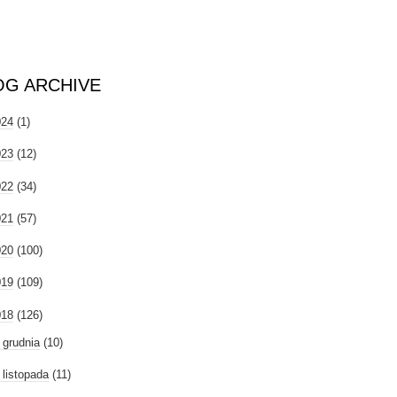
OG ARCHIVE
024
(1)
023
(12)
022
(34)
021
(57)
020
(100)
019
(109)
018
(126)
►
grudnia
(10)
►
listopada
(11)