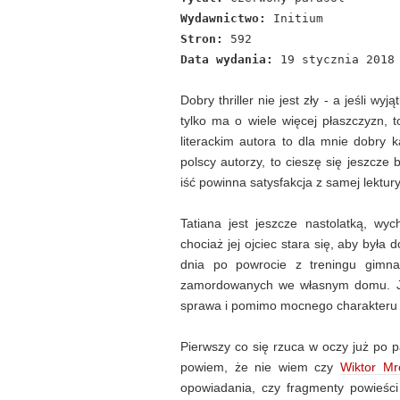
Wydawnictwo:
Initium
Stron:
592
Data wydania:
19 stycznia 2018
Dobry thriller nie jest zły - a jeśli w
tylko ma o wiele więcej płaszczyzn, to
literackim autora to dla mnie dobry 
polscy autorzy, to cieszę się jeszcz
iść powinna satysfakcja z samej lektur
Tatiana jest jeszcze nastolatką, wy
chociaż jej ojciec stara się, aby była
dnia po powrocie z treningu gimnas
zamordowanych we własnym domu. Jes
sprawa i pomimo mocnego charakteru b
Pierwszy co się rzuca w oczy już po pa
powiem, że nie wiem czy
Wiktor Mr
opowiadania, czy fragmenty powieśc