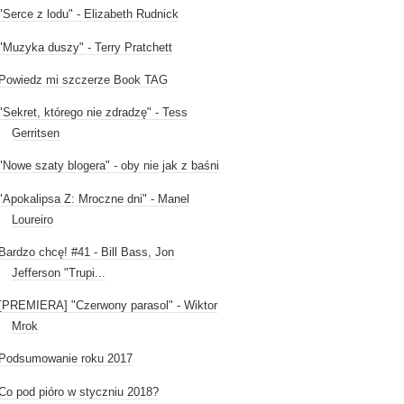
"Serce z lodu" - Elizabeth Rudnick
"Muzyka duszy" - Terry Pratchett
Powiedz mi szczerze Book TAG
"Sekret, którego nie zdradzę" - Tess
Gerritsen
"Nowe szaty blogera" - oby nie jak z baśni
"Apokalipsa Z: Mroczne dni" - Manel
Loureiro
Bardzo chcę! #41 - Bill Bass, Jon
Jefferson "Trupi...
[PREMIERA] "Czerwony parasol" - Wiktor
Mrok
Podsumowanie roku 2017
Co pod pióro w styczniu 2018?