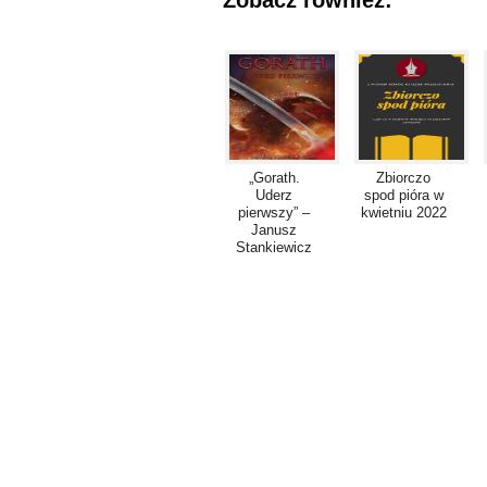
Zobacz również:
„Gorath.
Zbiorczo
Uderz
spod pióra w
pierwszy” –
kwietniu 2022
Janusz
Stankiewicz