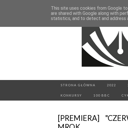
This site uses cookies from Google to 
are shared with Google along with per
statistics, and to detect and address 
STRONA GŁÓWNA
2022
KONKURSY
100 BBC
CY
[PREMIERA] "CZE
MROK