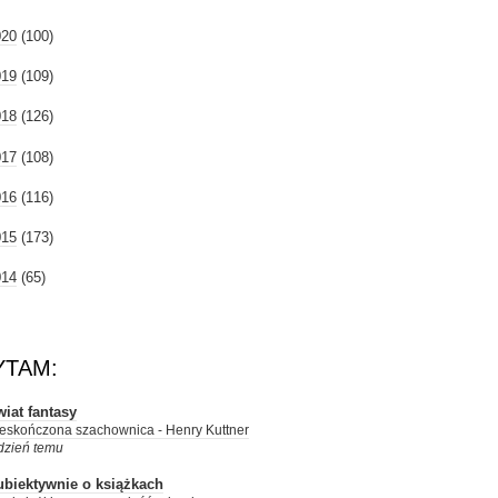
020
(100)
019
(109)
018
(126)
017
(108)
016
(116)
015
(173)
014
(65)
YTAM:
iat fantasy
eskończona szachownica - Henry Kuttner
dzień temu
ubiektywnie o książkach