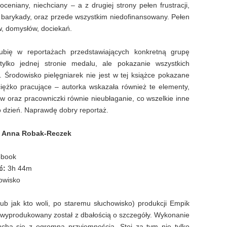
eniany, niechciany – a z drugiej strony pełen frustracji,
barykady, oraz przede wszystkim niedofinansowany. Pełen
ów, domysłów, dociekań.
 lubię w reportażach przedstawiających konkretną grupę
ylko jednej stronie medalu, ale pokazanie wszystkich
. Środowisko pielęgniarek nie jest w tej książce pokazane
ciężko pracujące – autorka wskazała również te elementy,
ów oraz pracowniczki równie nieubłaganie, co wszelkie inne
co dzień. Naprawdę dobry reportaż.
– Anna Robak-Reczek
obook
ć:
3h 44m
owisko
(lub jak kto woli, po staremu słuchowisko) produkcji Empik
 wyprodukowany został z dbałością o szczegóły. Wykonanie
ucha się z ogromną przyjemnością. Stoi za tym nie tylko