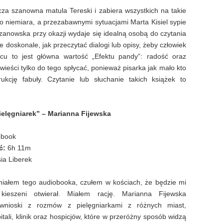
a szanowna matula Tereski i zabiera wszystkich na takie
co niemiara, a przezabawnymi sytuacjami Marta Kisiel sypie
zanowska przy okazji wydaje się idealną osobą do czytania
ie doskonale, jak przeczytać dialogi lub opisy, żeby człowiek
cu to jest główna wartość „Efektu pandy”: radość oraz
ieści tylko do tego spłycać, ponieważ pisarka jak mało kto
ukcję fabuły. Czytanie lub słuchanie takich książek to
ielęgniarek” – Marianna Fijewska
obook
ć:
6h 11m
ia Liberek
iałem tego audiobooka, czułem w kościach, że będzie mi
ieszeni otwierał. Miałem rację. Marianna Fijewska
 wnioski z rozmów z pielęgniarkami z różnych miast,
itali, klinik oraz hospicjów, które w przeróżny sposób widzą