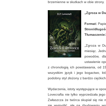
brzemienne w skutkach w obie strony.
„Zgroza w Du
Format:
Papi
Stron/długoś
Tłumaczenie:
„Zgroza w Du
miesiąc. Jedn
powodów, dla
ustawienie op
z chronologią ich powstawania, od 1
wszystkim język i jego bogactwo, kt
podobny styl złożony z bardzo ciężkich
Wydarzenia, istoty występujące w opowi
Lovecrafta nie tylko wyprzedzała jego
Zwłaszcza że twórca skupiał się nie n
się wymyślić, ale na zbudowaniu wok