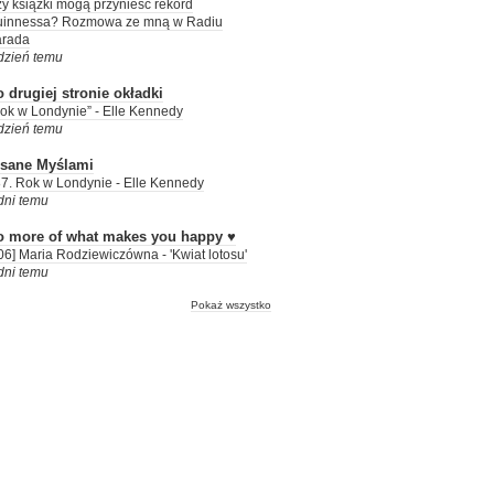
y książki mogą przynieść rekord
uinnessa? Rozmowa ze mną w Radiu
arada
dzień temu
 drugiej stronie okładki
ok w Londynie” - Elle Kennedy
dzień temu
isane Myślami
7. Rok w Londynie - Elle Kennedy
dni temu
o more of what makes you happy ♥
06] Maria Rodziewiczówna - 'Kwiat lotosu'
dni temu
Pokaż wszystko