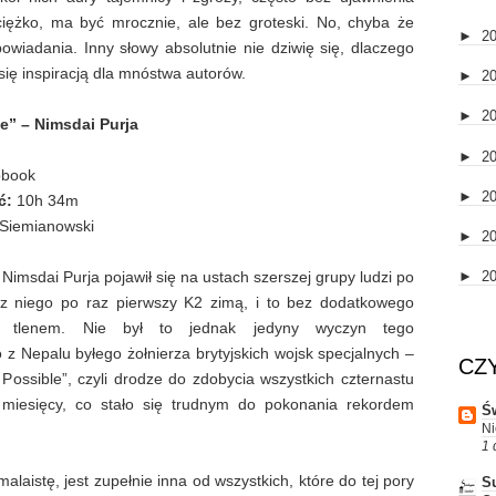
iężko, ma być mrocznie, ale bez groteski. No, chyba że
►
2
iadania. Inny słowy absolutnie nie dziwię się, dlaczego
 się inspiracją dla mnóstwa autorów.
►
2
►
2
e” – Nimsdai Purja
►
2
obook
►
2
ć:
10h 34m
Siemianowski
►
2
imsdai Purja pojawił się na ustach szerszej grupy ludzi po
►
2
ez niego po raz pierwszy K2 zimą, i to bez dodatkowego
a tlenem. Nie był to jednak jedyny wyczyn tego
z Nepalu byłego żołnierza brytyjskich wojsk specjalnych –
CZ
Possible”, czyli drodze do zdobycia wszystkich czternastu
 miesięcy, co stało się trudnym do pokonania rekordem
Św
Ni
1 
laistę, jest zupełnie inna od wszystkich, które do tej pory
S