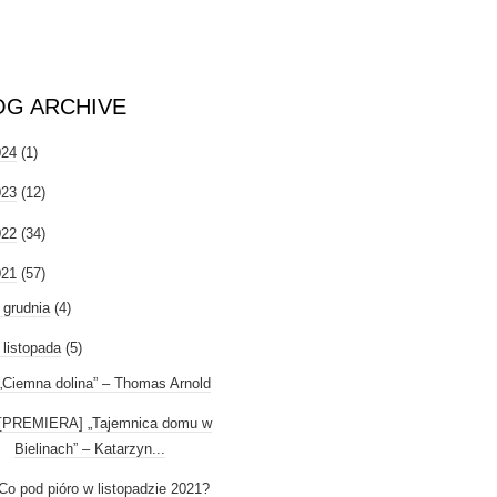
OG ARCHIVE
024
(1)
023
(12)
022
(34)
021
(57)
►
grudnia
(4)
listopada
(5)
„Ciemna dolina” – Thomas Arnold
[PREMIERA] „Tajemnica domu w
Bielinach” – Katarzyn...
Co pod pióro w listopadzie 2021?