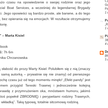
Cz
użo czasu na opowiedzenie o swojej rodzinie oraz jego
G
cial Boat Services, a wcześniej do legendarnej Brygady
P
1 
i. Jego opowieści są bardzo proste, ale barwne, a do tego
y, bez opierania się na emocjach. W rezultacie otrzymujemy
Po
torię.
„R
1 
 – Marta Kisiel
P
38
4 
obook
D
ć:
7h 6m
[8
ika Chrzanowska
5 
łabość do prozy Marty Kisiel. Polubiłem się z nią (znaczy
z samą autorką – prywatnie się nie znamy) od pierwszego
rochę czasu już od tego momentu minęło! „Efekt pandy” jest
omem przygód Tereski Trawnej i jednocześnie kolejną
aprawdę z przymrużeniem oka, mnóstwem humoru, jakimś
ktoś popełnił ZBRODNIĘ) i perypetiami rodziny Trawnych,
wkładką”. Taką typową, totalnie sitcomową rodziną.