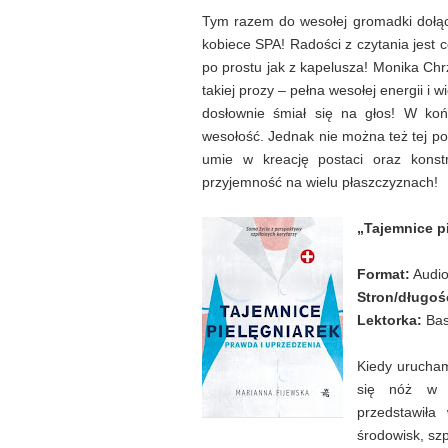
Tym razem do wesołej gromadki dołącz
kobiece SPA! Radości z czytania jest 
po prostu jak z kapelusza! Monika Chr
takiej prozy – pełna wesołej energii i w
dosłownie śmiał się na głos! W koń
wesołość. Jednak nie można też tej pow
umie w kreację postaci oraz konstr
przyjemność na wielu płaszczyznach!
„Tajemnice p
Format:
Audi
Stron/długoś
Lektorka:
Bas
Kiedy urucham
się nóż w k
przedstawiła
środowisk, szp