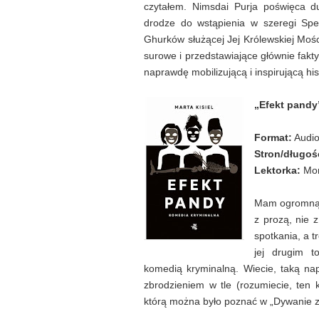
czytałem. Nimsdai Purja poświęca d
drodze do wstąpienia w szeregi Spe
Ghurków służącej Jej Królewskiej Mośc
surowe i przedstawiające głównie fakt
naprawdę mobilizującą i inspirującą his
„Efekt pandy”
Format:
Audi
Stron/długoś
Lektorka:
Mon
Mam ogromną s
z prozą, nie 
spotkania, a t
jej drugim t
komedią kryminalną. Wiecie, taką n
zbrodzieniem w tle (rozumiecie, ten 
którą można było poznać w „Dywanie z 