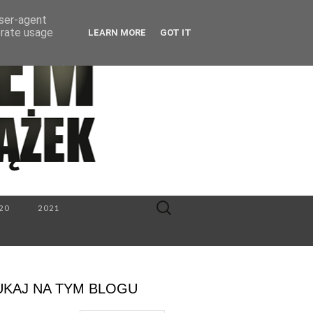
user-agent
erate usage
LEARN MORE
GOT IT
Search
20
2021
for:
UKAJ NA TYM BLOGU