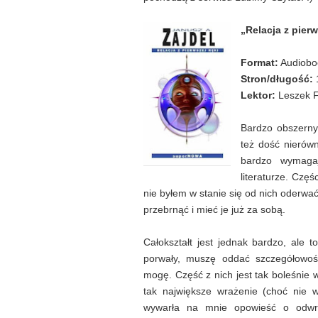
„Relacja z pierw
Format:
Audiobo
Stron/długość:
Lektor:
Leszek F
Bardzo obszerny
też dość nierówn
bardzo wymagaj
literaturze. Czę
nie byłem w stanie się od nich oderwać,
przebrnąć i mieć je już za sobą.
Całokształt jest jednak bardzo, ale 
porwały, muszę oddać szczegółowo
mogę. Część z nich jest tak boleśnie w
tak największe wrażenie (choć nie 
wywarła na mnie opowieść o odwróc