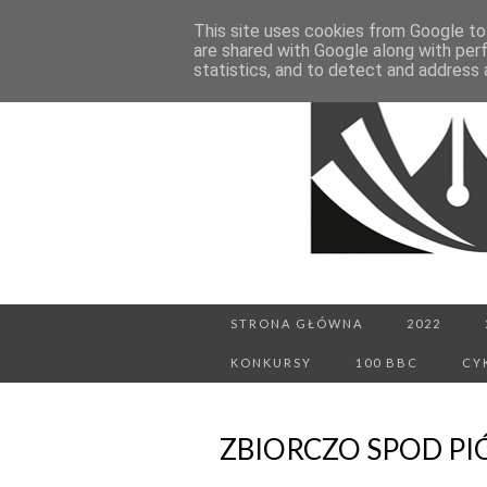
This site uses cookies from Google to 
are shared with Google along with per
statistics, and to detect and address 
STRONA GŁÓWNA
2022
KONKURSY
100 BBC
CY
ZBIORCZO SPOD PI