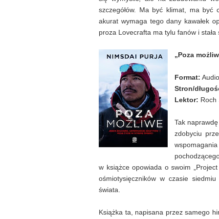
szczegółów. Ma być klimat, ma być c
akurat wymaga tego dany kawałek opow
proza Lovecrafta ma tylu fanów i stała
„Poza możliw
Format:
Audi
Stron/długoś
Lektor:
Roch 
Tak naprawdę N
zdobyciu prz
wspomagani
pochodzącego 
w książce opowiada o swoim „Project 
ośmiotysięczników w czasie siedmiu
świata.
Książka ta, napisana przez samego hima