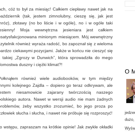
Ach, cóż to był za miesiąc! Całkiem ciepławy nawet jak na
październik (tak, jestem zimnolubny, cieszę się, jak jest
mróz), złotawy (no bo liście i w ogóle), no i w ogóle taki
jesienny! Moja wewnętrzna jesieniara jest całkiem
usatysfakcjonowana minionym miesiącem. Mój wewnętrzny
czytelnik również wyraża radość, bo zapoznał się z wieloma
bardzo ciekawymi pozycjami. Jakże w końcu nie cieszyć się
z takiej „Zgrozy w Dunwich”, która sprowadziła do mego
domostwa duszny i ciężki klimat?!
O 
Połknąłem również wiele audiobooków, w tym między
innymi kolejnego Zajdla – dopiero go teraz odkrywam, ale
jestem niesamowicie zajarany twórczością naszego
polskiego autora. Nawet w wersji audio nie mam żadnych
problemów, żeby wszystko zrozumieć, bo jego proza po
jedze
złowiek słucha i słucha, i nawet nie próbuje się rozproszyć!
dużo,
o wstępu, zapraszam na krótkie opinie! Jak zwykle okładki
Wyświ