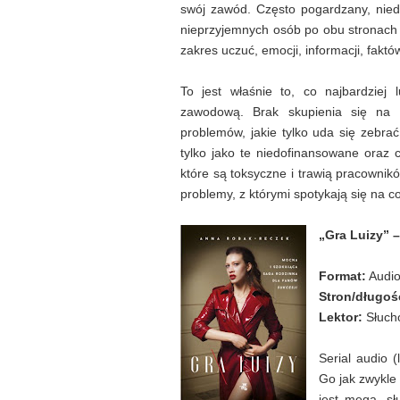
swój zawód. Często pogardzany, niedoc
nieprzyjemnych osób po obu stronach 
zakres uczuć, emocji, informacji, fakt
To jest właśnie to, co najbardziej
zawodową. Brak skupienia się na t
problemów, jakie tylko uda się zebrać
tylko jako te niedofinansowane oraz 
które są toksyczne i trawią pracownik
problemy, z którymi spotykają się na 
„Gra Luizy” 
Format:
Audi
Stron/długoś
Lektor:
Słuch
Serial audio 
Go jak zwykle
jest mega, sł