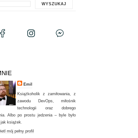
MNIE
Emil
Książkoholik z zamiłowania, z
zawodu DevOps, miłośnik
technologii oraz dobrego
nia. Albo po prostu jedzenia – byle było
 jak książek.
etl mój pełny profil