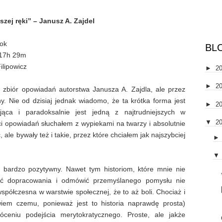
szej ręki” – Janusz A. Zajdel
ok
BL
17h 29m
ilipowicz
►
2
►
2
 zbiór opowiadań autorstwa Janusza A. Zajdla, ale przez
y. Nie od dzisiaj jednak wiadomo, że ta krótka forma jest
►
2
ąca i paradoksalnie jest jedną z najtrudniejszych w
▼
2
ści opowiadań słuchałem z wypiekami na twarzy i absolutnie
 ale bywały też i takie, przez które chciałem jak najszybciej
▼
to bardzo pozytywny. Nawet tym historiom, które mnie nie
ść dopracowania i odmówić przemyślanego pomysłu nie
spółczesna w warstwie społecznej, że to aż boli. Chociaż i
wiem czemu, ponieważ jest to historia naprawdę prosta)
eniu podejścia merytokratycznego. Proste, ale jakże