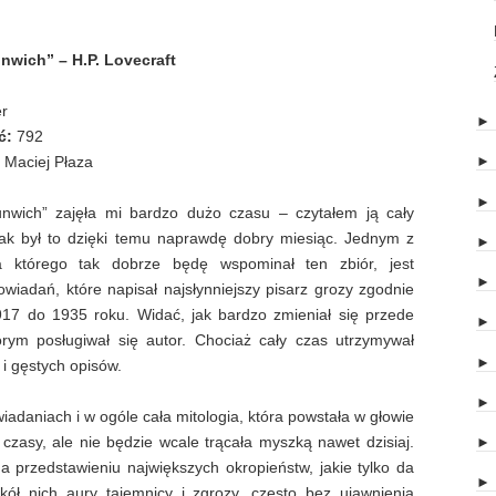
nwich” – H.P. Lovecraft
er
ć:
792
Maciej Płaza
nwich” zajęła mi bardzo dużo czasu – czytałem ją cały
ak był to dzięki temu naprawdę dobry miesiąc. Jednym z
 którego tak dobrze będę wspominał ten zbiór, jest
owiadań, które napisał najsłynniejszy pisarz grozy zgodnie
917 do 1935 roku. Widać, jak bardzo zmieniał się przede
órym posługiwał się autor. Chociaż cały czas utrzymywał
 i gęstych opisów.
adaniach i w ogóle cała mitologia, która powstała w głowie
 czasy, ale nie będzie wcale trącała myszką nawet dzisiaj.
a przedstawieniu największych okropieństw, jakie tylko da
ół nich aury tajemnicy i zgrozy, często bez ujawnienia