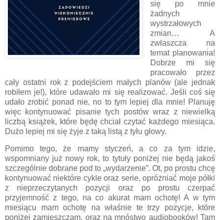
się po mnie
żadnych
wystrzałowych
zmian… A
zwłaszcza na
temat planowania!
Dobrze mi się
pracowało przez
cały ostatni rok z podejściem małych planów (ale jednak
robiłem je!), które udawało mi się realizować. Jeśli coś się
udało zrobić ponad nie, no to tym lepiej dla mnie! Planuję
więc kontynuować pisanie tych postów wraz z niewielką
liczbą książek, które będę chciał czytać każdego miesiąca.
Dużo lepiej mi się żyje z taką listą z tyłu głowy.
Pomimo tego, że mamy styczeń, a co za tym idzie,
wspomniany już nowy rok, to tytuły poniżej nie będą jakoś
szczególnie dobrane pod to „wydarzenie”. Ot, po prostu chcę
kontynuować niektóre cykle oraz serie, opróżniać moje półki
z nieprzeczytanych pozycji oraz po prostu czerpać
przyjemność z tego, na co akurat mam ochotę! A w tym
miesiącu mam ochotę na właśnie te trzy pozycje, które
poniżej zamieszczam, oraz na mnóstwo audiobooków! Tam