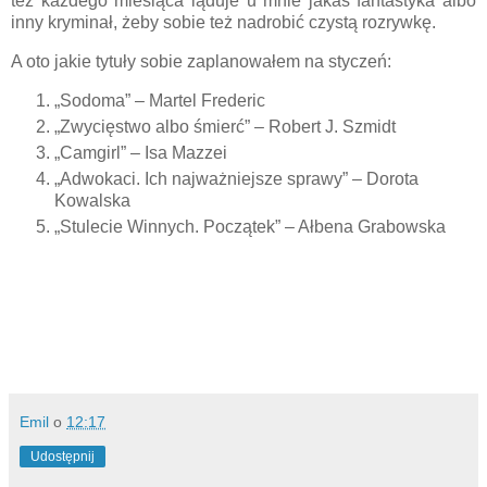
też każdego miesiąca ląduje u mnie jakaś fantastyka albo
inny kryminał, żeby sobie też nadrobić czystą rozrywkę.
A oto jakie tytuły sobie zaplanowałem na styczeń:
„Sodoma” – Martel Frederic
„Zwycięstwo albo śmierć” – Robert J. Szmidt
„Camgirl” – Isa Mazzei
„Adwokaci. Ich najważniejsze sprawy” – Dorota
Kowalska
„Stulecie Winnych. Początek” – Ałbena Grabowska
Emil
o
12:17
Udostępnij