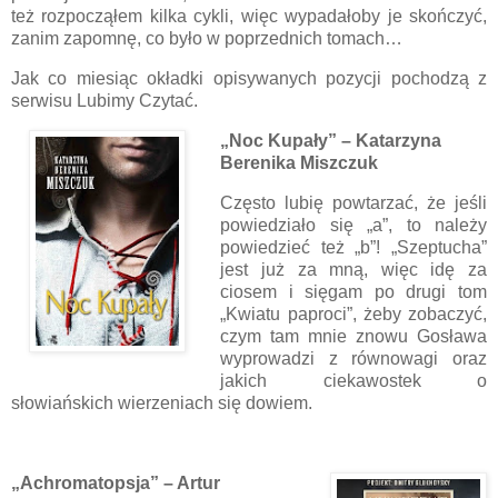
też rozpocząłem kilka cykli, więc wypadałoby je skończyć,
zanim zapomnę, co było w poprzednich tomach…
Jak co miesiąc okładki opisywanych pozycji pochodzą z
serwisu Lubimy Czytać.
„Noc Kupały” – Katarzyna
Berenika Miszczuk
Często lubię powtarzać, że jeśli
powiedziało się „a”, to należy
powiedzieć też „b”! „Szeptucha”
jest już za mną, więc idę za
ciosem i sięgam po drugi tom
„Kwiatu paproci”, żeby zobaczyć,
czym tam mnie znowu Gosława
wyprowadzi z równowagi oraz
jakich ciekawostek o
słowiańskich wierzeniach się dowiem.
„Achromatopsja” – Artur