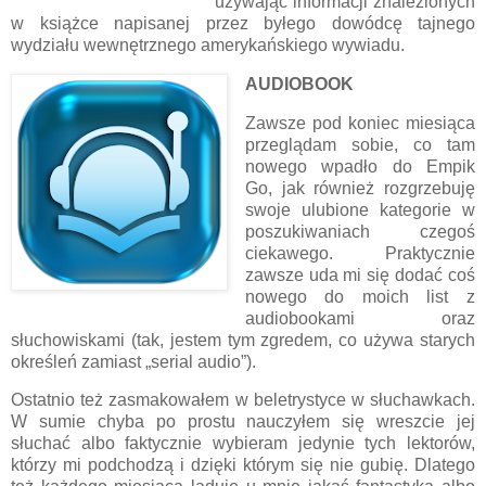
używając informacji znalezionych
w książce napisanej przez byłego dowódcę tajnego
wydziału wewnętrznego amerykańskiego wywiadu.
AUDIOBOOK
Zawsze pod koniec miesiąca
przeglądam sobie, co tam
nowego wpadło do Empik
Go, jak również rozgrzebuję
swoje ulubione kategorie w
poszukiwaniach czegoś
ciekawego. Praktycznie
zawsze uda mi się dodać coś
nowego do moich list z
audiobookami oraz
słuchowiskami (tak, jestem tym zgredem, co używa starych
określeń zamiast „serial audio”).
Ostatnio też zasmakowałem w beletrystyce w słuchawkach.
W sumie chyba po prostu nauczyłem się wreszcie jej
słuchać albo faktycznie wybieram jedynie tych lektorów,
którzy mi podchodzą i dzięki którym się nie gubię. Dlatego