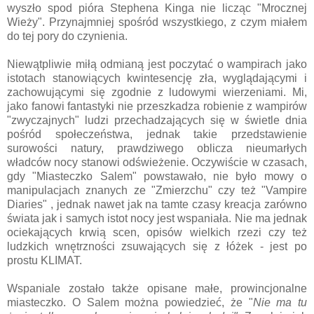
wyszło spod pióra Stephena Kinga nie licząc "Mrocznej
Wieży". Przynajmniej spośród wszystkiego, z czym miałem
do tej pory do czynienia.
Niewątpliwie miłą odmianą jest poczytać o wampirach jako
istotach stanowiących kwintesencję zła, wyglądającymi i
zachowującymi się zgodnie z ludowymi wierzeniami. Mi,
jako fanowi fantastyki nie przeszkadza robienie z wampirów
"zwyczajnych" ludzi przechadzających się w świetle dnia
pośród społeczeństwa, jednak takie przedstawienie
surowości natury, prawdziwego oblicza nieumarłych
władców nocy stanowi odświeżenie. Oczywiście w czasach,
gdy "Miasteczko Salem" powstawało, nie było mowy o
manipulacjach znanych ze "Zmierzchu" czy też "Vampire
Diaries" , jednak nawet jak na tamte czasy kreacja zarówno
świata jak i samych istot nocy jest wspaniała. Nie ma jednak
ociekających krwią scen, opisów wielkich rzezi czy też
ludzkich wnętrzności zsuwających się z łóżek - jest po
prostu KLIMAT.
Wspaniale zostało także opisane małe, prowincjonalne
miasteczko. O Salem można powiedzieć, że "
Nie ma tu