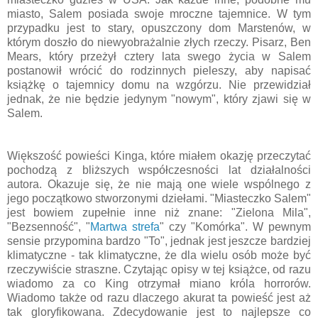
miasto, Salem posiada swoje mroczne tajemnice. W tym
przypadku jest to stary, opuszczony dom Marstenów, w
którym doszło do niewyobrażalnie złych rzeczy. Pisarz, Ben
Mears, który przeżył cztery lata swego życia w Salem
postanowił wrócić do rodzinnych pieleszy, aby napisać
książkę o tajemnicy domu na wzgórzu. Nie przewidział
jednak, że nie będzie jedynym "nowym", który zjawi się w
Salem.
Większość powieści Kinga, które miałem okazję przeczytać
pochodzą z bliższych współczesności lat działalności
autora. Okazuje się, że nie mają one wiele wspólnego z
jego początkowo stworzonymi dziełami. "Miasteczko Salem"
jest bowiem zupełnie inne niż znane: "Zielona Mila",
"Bezsenność", "
Martwa strefa
" czy "Komórka". W pewnym
sensie przypomina bardzo "To", jednak jest jeszcze bardziej
klimatyczne - tak klimatyczne, że dla wielu osób może być
rzeczywiście straszne. Czytając opisy w tej książce, od razu
wiadomo za co King otrzymał miano króla horrorów.
Wiadomo także od razu dlaczego akurat ta powieść jest aż
tak gloryfikowana. Zdecydowanie jest to najlepsze co