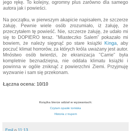
jego rękę. To kolejny, ogromny plus zarówno dla samego
autora jak i powieści.
Na początku, w pierwszym akapicie napisałem, że szczerze
żałuję. Pewnie wiele osób zrozumiało, iż żałuję, że
przeczytałem tę powieść. Nie, szczerze żałuję, że udało mi
się to DOPIERO teraz. "Miasteczko Salem" pokazało mi
bowiem, że należy sięgnąć po stare książki
Kinga
, aby
poczuć klimat horrorów, za których króla uważany jest autor.
Mnóstwo osób twierdzi, że ekranizacja "Carrie" była
kompletnie beznadziejna, nie oddała klimatu książki i
powinna w ogóle zniknąć z powierzchni Ziemi. Przyjmuję
wyzwanie i sam się przekonam.
Łączna ocena: 10/10
Książka bierze udział w wyzwaniach:
Czytam opasłe tomiska
Historia z trupem
Emil
o
11:13