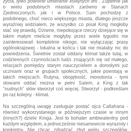
życia, tylko powolne umieranie kolejnych dni"
. Zupełnie jak
o wielu podobnych miastach zarówno w Stanach
Zjednoczonych, jak i w Polsce. Sam pochodzę z
podobnego, choć nieco większego miasta, dlatego jeszcze
wyraźniej widziałem, że wszystko co pisał King mogłoby
stać się prawdą. Dziwne, niepokojące rzeczy dziejące się w
takim małym mieście mogłyby przez wiele tygodni nie
zainteresowań kompletnie nikogo, nie wyłączając prasy
ogólnokrajowej - lokalna w końcu i tak nie miałaby nic do
powiedzenia. Świetnie został oddany klimat także tutaj, w
codziennych czynnościach ludzi znających się od małego,
relacjach pomiędzy starym nauczycielem a dorosłymi już
uczniami oraz w grupach społecznych, jakie powstają w
takich miejscach. Rutyna, obojętność, monotonia - tymi
słowami oddać można w pełni Salem, a King z tak
"nudnych" słów stworzył coś więcej. Stworzył - podkreślam
po raz kolejny - klimat.
Na szczególną uwagę zasługuje postać ojca Callahana -
również wykorzystanego w późniejszym czasie w innym
(innych?) dziele Kinga. Jest to bohater ambiwalentny pod
każdym względem, a jednocześnie niesamowicie wyrazisty i
konkretny. Nie chcąc zdradzać zbyt wielu szczegółów,