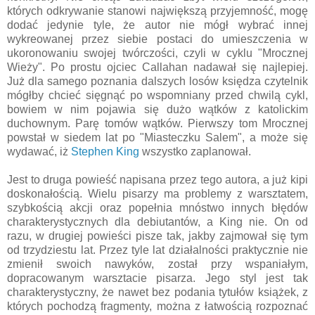
których odkrywanie stanowi największą przyjemność, mogę
dodać jedynie tyle, że autor nie mógł wybrać innej
wykreowanej przez siebie postaci do umieszczenia w
ukoronowaniu swojej twórczości, czyli w cyklu "Mrocznej
Wieży". Po prostu ojciec Callahan nadawał się najlepiej.
Już dla samego poznania dalszych losów księdza czytelnik
mógłby chcieć sięgnąć po wspomniany przed chwilą cykl,
bowiem w nim pojawia się dużo wątków z katolickim
duchownym. Parę tomów wątków. Pierwszy tom Mrocznej
powstał w siedem lat po "Miasteczku Salem", a może się
wydawać, iż
Stephen King
wszystko zaplanował.
Jest to druga powieść napisana przez tego autora, a już kipi
doskonałością. Wielu pisarzy ma problemy z warsztatem,
szybkością akcji oraz popełnia mnóstwo innych błędów
charakterystycznych dla debiutantów, a King nie. On od
razu, w drugiej powieści pisze tak, jakby zajmował się tym
od trzydziestu lat. Przez tyle lat działalności praktycznie nie
zmienił swoich nawyków, został przy wspaniałym,
dopracowanym warsztacie pisarza. Jego styl jest tak
charakterystyczny, że nawet bez podania tytułów książek, z
których pochodzą fragmenty, można z łatwością rozpoznać