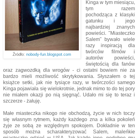
Kinga w tym miesiącu,
tym razem
pochodząca z klasyki
gatunku i jego
najbardziej znanych
powieści. "Miasteczko
Salem" bywało wiele
razy inspiracją dla
twórców filmów i
Źródło:
nobody-fun.blogspot.com
autorów powieści,
świętością dla fanów
oraz zagwozdką dla wrogów - ci ostatni bowiem nie za
bardzo mieli możliwość skrytykowania. Słyszałem o tej
książce setki, jak nie tysiące razy, w twórczości samego
Kinga pojawiała się wielokrotnie, jednak mimo to do tej pory
nie miałem okazji po nią sięgnąć. Udało mi się to teraz i
szczerze - żałuję.
Małe miasteczka nikogo nie obchodzą, życie w nich toczy
się własnym rytmem, każdy każdego zna a kilka pokoleń
żyje ze sobą ze względnym spokojem. Dokładnie w ten
sposób można scharakteryzować Salem, maleńkie
miasteczko gdzieś w USA. Jak każde inne, podobne mu