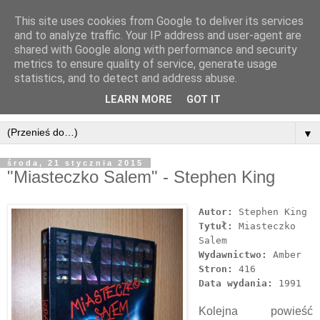
This site uses cookies from Google to deliver its services
and to analyze traffic. Your IP address and user-agent are
shared with Google along with performance and security
metrics to ensure quality of service, generate usage
statistics, and to detect and address abuse.
LEARN MORE
GOT IT
▼
środa, 21 stycznia 2015
"Miasteczko Salem" - Stephen King
Autor:
Stephen King
Tytuł:
Miasteczko
Salem
Wydawnictwo:
Amber
Stron:
416
Data wydania:
1991
Kolejna powieść