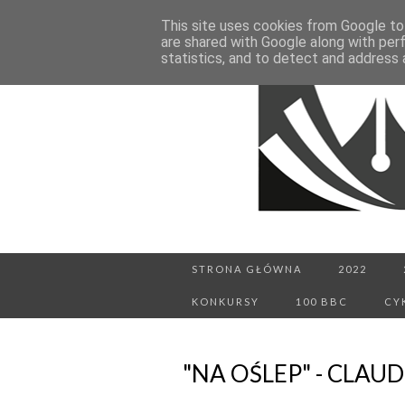
This site uses cookies from Google to 
are shared with Google along with per
statistics, and to detect and address 
STRONA GŁÓWNA
2022
KONKURSY
100 BBC
CY
"NA OŚLEP" - CLAU