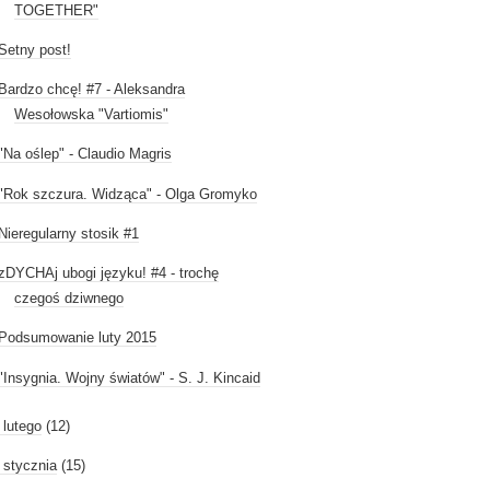
TOGETHER"
Setny post!
Bardzo chcę! #7 - Aleksandra
Wesołowska "Vartiomis"
"Na oślep" - Claudio Magris
"Rok szczura. Widząca" - Olga Gromyko
Nieregularny stosik #1
zDYCHAj ubogi języku! #4 - trochę
czegoś dziwnego
Podsumowanie luty 2015
"Insygnia. Wojny światów" - S. J. Kincaid
►
lutego
(12)
►
stycznia
(15)