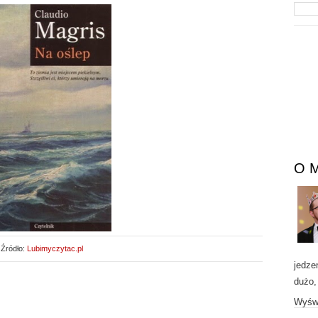
O 
Źródło:
Lubimyczytac.pl
jedze
dużo,
Wyświ