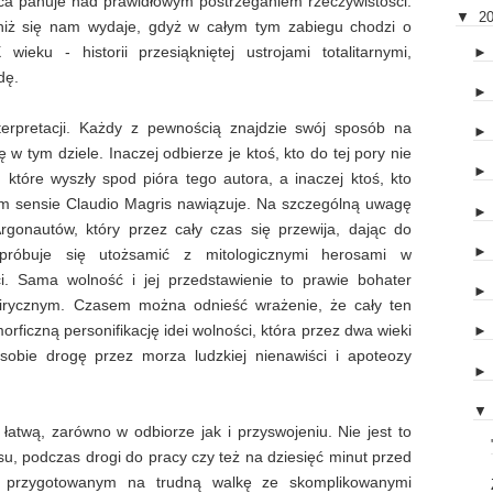
ńca panuje nad prawidłowym postrzeganiem rzeczywistości.
▼
2
 niż się nam wydaje, gdyż w całym tym zabiegu chodzi o
wieku - historii przesiąkniętej ustrojami totalitarnymi,
dę.
terpretacji. Każdy z pewnością znajdzie swój sposób na
 w tym dziele. Inaczej odbierze je ktoś, kto do tej pory nie
 które wyszły spod pióra tego autora, a inaczej ktoś, kto
nym sensie Claudio Magris nawiązuje. Na szczególną uwagę
gonautów, który przez cały czas się przewija, dając do
 próbuje się utożsamić z mitologicznymi herosami w
i. Sama wolność i jej przedstawienie to prawie bohater
 lirycznym. Czasem można odnieść wrażenie, że cały ten
ficzną personifikację idei wolności, która przez dwa wieki
sobie drogę przez morza ludzkiej nienawiści i apoteozy
▼
łatwą, zarówno w odbiorze jak i przyswojeniu. Nie jest to
u, podczas drogi do pracy czy też na dziesięć minut przed
 przygotowanym na trudną walkę ze skomplikowanymi