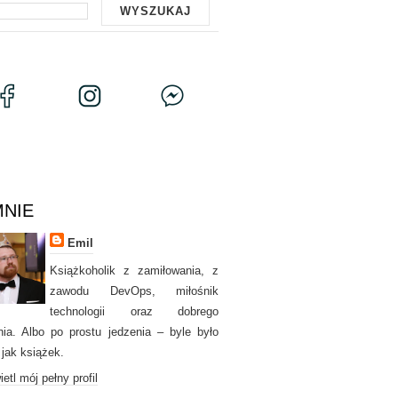
MNIE
Emil
Książkoholik z zamiłowania, z
zawodu DevOps, miłośnik
technologii oraz dobrego
nia. Albo po prostu jedzenia – byle było
 jak książek.
etl mój pełny profil