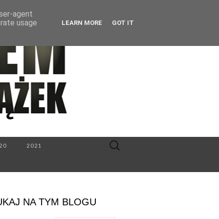
user-agent
erate usage
LEARN MORE
GOT IT
Search
20
2021
for:
UKAJ NA TYM BLOGU