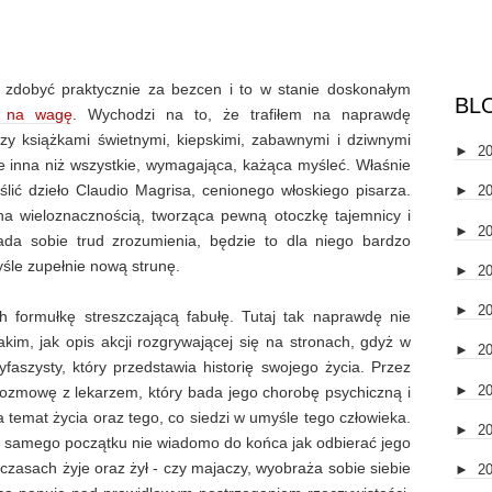
ę zdobyć praktycznie za bezcen i to w stanie doskonałym
BL
i na wagę
. Wychodzi na to, że trafiłem na naprawdę
y książkami świetnymi, kiepskimi, zabawnymi i dziwnymi
►
2
nie inna niż wszystkie, wymagająca, każąca myśleć. Właśnie
lić dzieło Claudio Magrisa, cenionego włoskiego pisarza.
►
2
na wieloznacznością, tworząca pewną otoczkę tajemnicy i
►
2
zada sobie trud zrozumienia, będzie to dla niego bardzo
yśle zupełnie nową strunę.
►
2
►
2
 formułkę streszczającą fabułę. Tutaj tak naprawdę nie
m, jak opis akcji rozgrywającej się na stronach, gdyż w
►
2
yfaszysty, który przedstawia historię swojego życia. Przez
►
2
 rozmowę z lekarzem, który bada jego chorobę psychiczną i
a temat życia oraz tego, co siedzi w umyśle tego człowieka.
►
2
od samego początku nie wiadomo do końca jak odbierać jego
 czasach żyje oraz żył - czy majaczy, wyobraża sobie siebie
►
2