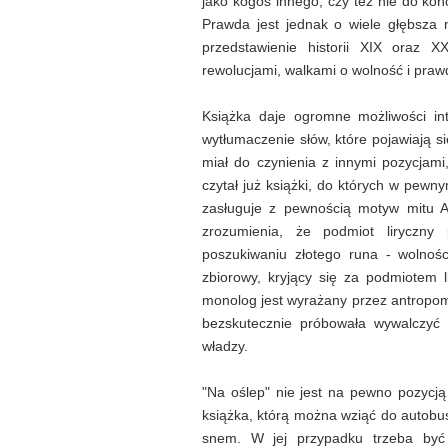
jako kogoś innego, czy też nie do ko
Prawda jest jednak o wiele głębsza
przedstawienie historii XIX oraz XX 
rewolucjami, walkami o wolność i praw
Książka daje ogromne możliwości in
wytłumaczenie słów, które pojawiają się
miał do czynienia z innymi pozycjami,
czytał już książki, do których w pew
zasługuje z pewnością motyw mitu Ar
zrozumienia, że podmiot liryczny
poszukiwaniu złotego runa - wolnośc
zbiorowy, kryjący się za podmiotem
monolog jest wyrażany przez antropomor
bezskutecznie próbowała wywalczyć 
władzy.
"Na oślep" nie jest na pewno pozycją 
książka, którą można wziąć do autobus
snem. W jej przypadku trzeba być