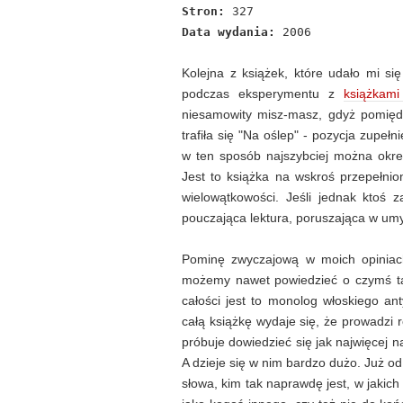
Stron:
327
Data wydania:
2006
Kolejna z książek, które udało mi si
podczas eksperymentu z
książkam
niesamowity misz-masz, gdyż pomiędz
trafiła się "Na oślep" - pozycja zupeł
w ten sposób najszybciej można okreś
Jest to książka na wskroś przepełnio
wielowątkowości. Jeśli jednak ktoś 
pouczająca lektura, poruszająca w um
Pominę zwyczajową w moich opiniach
możemy nawet powiedzieć o czymś taki
całości jest to monolog włoskiego ant
całą książkę wydaje się, że prowadzi
próbuje dowiedzieć się jak najwięcej n
A dzieje się w nim bardzo dużo. Już 
słowa, kim tak naprawdę jest, w jakich