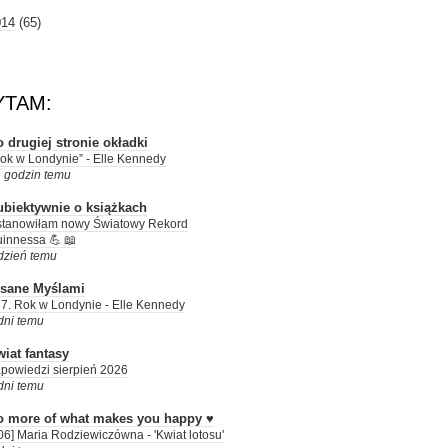
014
(65)
YTAM:
 drugiej stronie okładki
ok w Londynie” - Elle Kennedy
 godzin temu
ubiektywnie o książkach
tanowiłam nowy Światowy Rekord
innessa 💪 📖
dzień temu
isane Myślami
7. Rok w Londynie - Elle Kennedy
dni temu
iat fantasy
powiedzi sierpień 2026
dni temu
o more of what makes you happy ♥
06] Maria Rodziewiczówna - 'Kwiat lotosu'