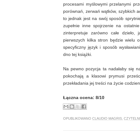
procesami myślowymi przelanymi prz
porównań, zerwań wątków, szybkich a
to jednak jest na swój sposób sprytni
zupełnie inne spojrzenie na ostatni
zinterpretuje zarówno całe dzieło,
pierwszych kilka stron będzie wielu 
specyficzny język i sposób wysławian
dno tej książki.
Na pewno pozycja ta nadałaby się na 
pokochają a klasowi prymusi prześc
przekładania jej treści na życie codzie
Łączna ocena: 8/10
OPUBLIKOWANO
CLAUDIO MAGRIS
,
CZYTELN