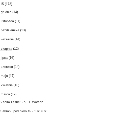
015
(173)
►
grudnia
(14)
►
listopada
(11)
►
października
(13)
►
września
(14)
►
sierpnia
(12)
►
lipca
(16)
►
czerwca
(14)
►
maja
(17)
►
kwietnia
(16)
marca
(19)
"Zanim zasnę" - S. J. Watson
Z ekranu pod pióro #2 - "Oculus"