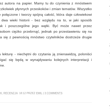
ez autora na papier. Mamy tu do czynienia z mnóstwem
czkolwiek płynnych przeskoków i zmian tematów. Wszystko
e połączone i tworzy spójną całość, która daje człowiekowi
e dwa wieki historii - bez względu na to, w jaki sposób
 jak i poszczególne jego wątki. Być może nawet przez
osobom ciężko przebrnąć, jednak po przestawieniu się na
ia się z pewnością mnóstwo czytelników dostrzeże drugie
lekturę - niechętni do czytania ją znienawidzą, poloniści
igać się będą w wynajdywaniu kolejnych interpretacji i
nne.
IK
,
RECENZJA
18:12 PRZEZ
EMIL
|
3 COMMENTS