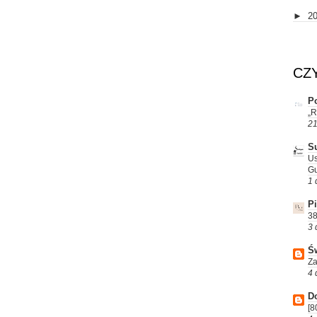
►
2
CZ
Po
„R
21
S
Us
Gu
1 
P
38
3 
Św
Za
4 
D
[8