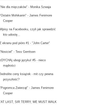
"Nie dla mięczaków" - Monika Szwaja
"Ostatni Mohikanin" - James Fenimore
Cooper
Wpisy na Facebooku, czyli jak sprawdzić
kto udostę...
Z ekranu pod pióro #1 - "John Carter"
"Nosiciel" - Tess Gerritsen
zDYCHAj ubogi języku! #5 - nieco
mądrości
Jednolite ceny książek - mit czy pewna
przyszłość?
"Pogromca Zwierząt" - James Fenimore
Cooper
"AT LAST, SIR TERRY, WE MUST WALK