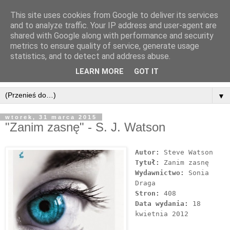
This site uses cookies from Google to deliver its services
and to analyze traffic. Your IP address and user-agent are
shared with Google along with performance and security
metrics to ensure quality of service, generate usage
statistics, and to detect and address abuse.
LEARN MORE
GOT IT
▼
wtorek, 31 marca 2015
"Zanim zasnę" - S. J. Watson
Autor:
Steve Watson
Tytuł:
Zanim zasnę
Wydawnictwo:
Sonia
Draga
Stron:
408
Data wydania:
18
kwietnia 2012