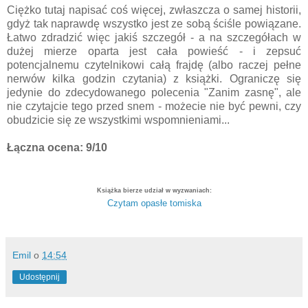
Ciężko tutaj napisać coś więcej, zwłaszcza o samej historii,
gdyż tak naprawdę wszystko jest ze sobą ściśle powiązane.
Łatwo zdradzić więc jakiś szczegół - a na szczegółach w
dużej mierze oparta jest cała powieść - i zepsuć
potencjalnemu czytelnikowi całą frajdę (albo raczej pełne
nerwów kilka godzin czytania) z książki. Ograniczę się
jedynie do zdecydowanego polecenia "Zanim zasnę", ale
nie czytajcie tego przed snem - możecie nie być pewni, czy
obudzicie się ze wszystkimi wspomnieniami...
Łączna ocena: 9/10
Książka bierze udział w wyzwaniach:
Czytam opasłe tomiska
Emil
o
14:54
Udostępnij