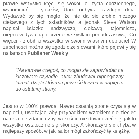
prawie wszystko kręci się wokół jej życia codziennego,
wspomnień i rytuałów, które odbywa każdego dnia.
Wydawać by się mogło, że nie da się zrobić niczego
ciekawego z tych składników, a jednak Steve Watson
napisał książkę nadzwyczaj ciekawą, tajemniczą,
nieprzewidywalną i przede wszystkim ponadczasową. Co
więcej - zrobił to wszystko w swoim własnym debiucie! W
zupełności można się zgodzić ze słowami, które pojawiły się
na łamach
Publisher Weekly
:
"Na kanwie czegoś, co mogło się zapowiadać na
kiczowate czytadło, autor zbudował hipnotyczny
klimat, dzięki któremu powieść trzyma w napięciu
do ostatniej strony."
Jest to w 100% prawda. Nawet ostatnią stronę czyta się w
napięciu, uważając, aby przypadkiem wzrokiem nie zlecieć
na ostatnie zdanie i zbyt wcześnie nie dowiedzieć się, jak to
wszystko ostatecznie się skończy. A skończyło się chyba w
najlepszy sposób, w jaki autor mógł zakończyć tę książkę.