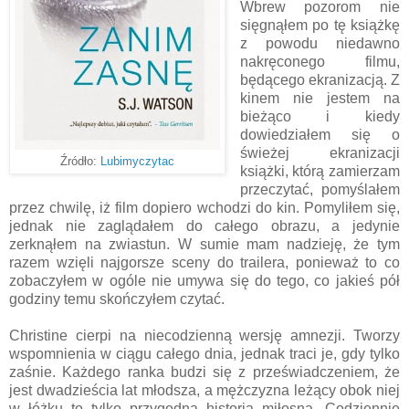
Wbrew pozorom nie
sięgnąłem po tę książkę
z powodu niedawno
nakręconego filmu,
będącego ekranizacją. Z
kinem nie jestem na
bieżąco i kiedy
dowiedziałem się o
świeżej ekranizacji
Źródło:
Lubimyczytac
książki, którą zamierzam
przeczytać, pomyślałem
przez chwilę, iż film dopiero wchodzi do kin. Pomyliłem się,
jednak nie zaglądałem do całego obrazu, a jedynie
zerknąłem na zwiastun. W sumie mam nadzieję, że tym
razem wzięli najgorsze sceny do trailera, ponieważ to co
zobaczyłem w ogóle nie umywa się do tego, co jakieś pół
godziny temu skończyłem czytać.
Christine cierpi na niecodzienną wersję amnezji. Tworzy
wspomnienia w ciągu całego dnia, jednak traci je, gdy tylko
zaśnie. Każdego ranka budzi się z przeświadczeniem, że
jest dwadzieścia lat młodsza, a mężczyzna leżący obok niej
w łóżku to tylko przygodna historia miłosna. Codziennie