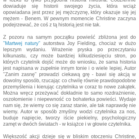
dowiaduje się historii swojego życia, która wciąż
opowiadana jest przez jej mężczyznę, który okazuje się jej
mężem - Benem. W pewnym momencie Christine zaczyna
podejrzewać, że coś z tą historią jest nie tak.
Z pozoru na samym początku powieść zbliżona jest do
"Martwej natury"
autorstwa Joy Fielding, chociaż w dużo
lepszym wydaniu. Wrażenie pryska po przeczytaniu
kilkunastu, czy może bardziej kilkudziesięciu stron, po
których czytelnik dojść może do wniosku, że sama historia
jest napisana w zupełnie innym tonie i o wiele lepiej. Autor
"Zanim zasnę" prowadzi ciekawą grę - bawi się akcją w
dowolny sposób, rzucając co chwilę równie prawdopodobne
przemyślenia i kierując czytelnika w coraz to nowe zakątek.
Można wręcz przeżywać dokładnie to samo rozdrażnienie,
oszołomienie i niepewność co bohaterka powieści. Wydaje
nam się, że wiemy co się zaraz stanie, ale tak naprawdę nie
wiemy. Autor w sposób zmyślny wodzi czytelnika za nos,
buduje napięcie, tworzy iście piekielny, psychologiczny
zamęt w dwóch światach - w książce i w głowie czytelnika.
Większość akcji dzieje się w bliskim otoczeniu Christine,