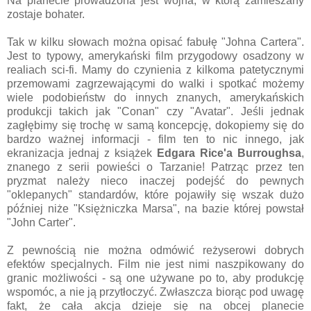
Na planecie prowadzona jest wojna, w którą zamieszany
zostaje bohater.
Tak w kilku słowach można opisać fabułę "Johna Cartera".
Jest to typowy, amerykański film przygodowy osadzony w
realiach sci-fi. Mamy do czynienia z kilkoma patetycznymi
przemowami zagrzewającymi do walki i spotkać możemy
wiele podobieństw do innych znanych, amerykańskich
produkcji takich jak "Conan" czy "Avatar". Jeśli jednak
zagłębimy się trochę w samą koncepcję, dokopiemy się do
bardzo ważnej informacji - film ten to nic innego, jak
ekranizacja jednaj z książek
Edgara Rice'a Burroughsa
,
znanego z serii powieści o Tarzanie! Patrząc przez ten
pryzmat należy nieco inaczej podejść do pewnych
"oklepanych" standardów, które pojawiły się wszak dużo
później niże "Księżniczka Marsa", na bazie której powstał
"John Carter".
Z pewnością nie można odmówić reżyserowi dobrych
efektów specjalnych. Film nie jest nimi naszpikowany do
granic możliwości - są one używane po to, aby produkcję
wspomóc, a nie ją przytłoczyć. Zwłaszcza biorąc pod uwagę
fakt, że cała akcja dzieje się na obcej planecie