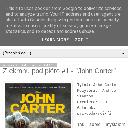
This site uses cookies from Google to deliver its services
and to analyze traffic. Your IP address and user-agent are
shared with Google along with performance and security
metrics to ensure quality of service, generate usage
statistics, and to detect and address abuse.
LEARN MORE
GOT IT
▼
wtorek, 24 marca 2015
Z ekranu pod pióro #1 - "John Carter"
Tytuł:
John Carter
Reżyseria:
Andrew
Stanton
Premiera:
2012
Gatunek:
przygoda/sci-fi
Tak sobie myślałem