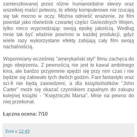
zamieszkiwanej przez różne humanoidalne stwory oraz
wszelkiej maści potwory, to efekty komputerowe nie rzucają
się tak mocno w oczy. Można odnieść wrażenie, że film
powstał jako rówieśnik czwartej części Gwiezdnych Wojen,
tylko nieco wyprzedzając swoją epokę jakością. Według
mnie tak być właśnie powinno w każdej produkcji, gdyż
wiele razy wykorzystane efekty zabijają cały film swoją
nachalnością.
Wspomniany wcześniej "amerykański styl" filmu zachęca do
jego obejrzenia. Z pewnością nie jest to kawał ambitnego
kina, ale bardzo przyjemnie spędzi się przy nim czas i nie
będzie się żałowało tych dwóch godzin. Fani fantastyki oraz
sci-fi nie będą zawiedzeni, a dla książkoholików "John
Carter" może się okazać czynnikiem zapalnym do zakupu
kolejnej książki - "Księżniczki Marsa". Mnie na pewno do
niej przekonał.
Łączna ocena: 7/10
Emil
o
12:43