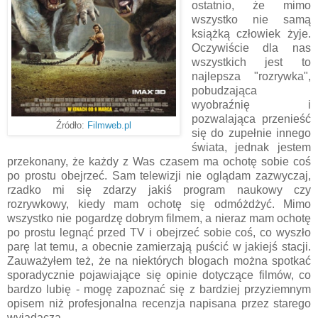
ostatnio, że mimo
wszystko nie samą
książką człowiek żyje.
Oczywiście dla nas
wszystkich jest to
najlepsza "rozrywka",
pobudzająca
wyobraźnię i
pozwalająca przenieść
Źródło:
Filmweb.pl
się do zupełnie innego
świata, jednak jestem
przekonany, że każdy z Was czasem ma ochotę sobie coś
po prostu obejrzeć. Sam telewizji nie oglądam zazwyczaj,
rzadko mi się zdarzy jakiś program naukowy czy
rozrywkowy, kiedy mam ochotę się odmóżdżyć. Mimo
wszystko nie pogardzę dobrym filmem, a nieraz mam ochotę
po prostu legnąć przed TV i obejrzeć sobie coś, co wyszło
parę lat temu, a obecnie zamierzają puścić w jakiejś stacji.
Zauważyłem też, że na niektórych blogach można spotkać
sporadycznie pojawiające się opinie dotyczące filmów, co
bardzo lubię - mogę zapoznać się z bardziej przyziemnym
opisem niż profesjonalna recenzja napisana przez starego
wyjadacza.