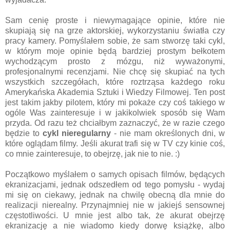
Sam cenię proste i niewymagające opinie, które nie
skupiają się na grze aktorskiej, wykorzystaniu światła czy
pracy kamery. Pomyślałem sobie, że sam stworzę taki cykl,
w którym moje opinie będą bardziej prostym bełkotem
wychodzącym prosto z mózgu, niż wyważonymi,
profesjonalnymi recenzjami. Nie chcę się skupiać na tych
wszystkich szczegółach, które roztrząsa każdego roku
Amerykańska Akademia Sztuki i Wiedzy Filmowej. Ten post
jest takim jakby pilotem, który mi pokaże czy coś takiego w
ogóle Was zainteresuje i w jakikolwiek sposób się Wam
przyda. Od razu też chciałbym zaznaczyć, że w razie czego
będzie to
cykl nieregularny
- nie mam określonych dni, w
które oglądam filmy. Jeśli akurat trafi się w TV czy kinie coś,
co mnie zainteresuje, to obejrzę, jak nie to nie. :)
Początkowo myślałem o samych opisach filmów, będących
ekranizacjami, jednak odszedłem od tego pomysłu - wydaj
mi się on ciekawy, jednak na chwilę obecną dla mnie do
realizacji nierealny. Przynajmniej nie w jakiejś sensownej
częstotliwości. U mnie jest albo tak, że akurat obejrzę
ekranizację a nie wiadomo kiedy dorwę książkę, albo