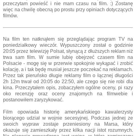
przeczytam powieść i nie mam czasu na film. :) Zostanę
więc na chwilę obecną po prostu przy opiniach dotyczących
filmów.
Na film ten natknąłem się przeglądając program TV na
poniedziałkowy wieczór. Wypuszczony został o godzinie
20:05 przez telewizję Polsat, słynącą z dłuższych reklam niż
trwa sam film. W sumie lubię obejrzeć czasem film na
Polsacie - mogę się w przerwie spokojnie wykąpać i zrobić
kolację, a i tak będę musiał jeszcze poczekać na reklamach.
Przez tak pieruńsko długie reklamy film o łącznej długości
2h 12m trwał od 20:05 do 22:50, ale czego się nie robi dla
kina. Przeczytałem opis, zobaczyłem ogólne oceny, pi razy
oko recenzję oraz oceny znajomych na filmwebie i
postanowiłem zaryzykować.
Film opowiada historię amerykańskiego kawalerzysty
biorącego udział w wojnie secesyjnej. Podczas jednej ze
swoich wypraw zostaje przeniesiony na Marsa, który
okazuje się zamieszkały przez kilka nacji istot rozumnych.