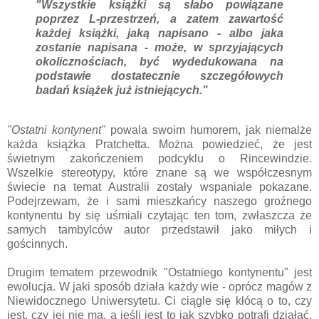
"Wszystkie książki są słabo powiązane
poprzez L-przestrzeń, a zatem zawartość
każdej książki, jaką napisano - albo jaka
zostanie napisana - może, w sprzyjających
okolicznościach, być wydedukowana na
podstawie dostatecznie szczegółowych
badań książek już istniejących."
"Ostatni kontynent"
powala swoim humorem, jak niemalże
każda książka Pratchetta. Można powiedzieć, że jest
świetnym zakończeniem podcyklu o Rincewindzie.
Wszelkie stereotypy, które znane są we współczesnym
świecie na temat Australii zostały wspaniale pokazane.
Podejrzewam, że i sami mieszkańcy naszego groźnego
kontynentu by się uśmiali czytając ten tom, zwłaszcza że
samych tambylców autor przedstawił jako miłych i
gościnnych.
Drugim tematem przewodnik "Ostatniego kontynentu" jest
ewolucja. W jaki sposób działa każdy wie - oprócz magów z
Niewidocznego Uniwersytetu. Ci ciągle się kłócą o to, czy
jest, czy jej nie ma, a jeśli jest to jak szybko potrafi działać.