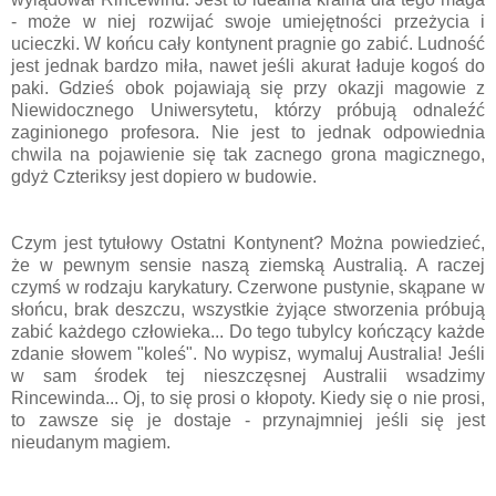
- może w niej rozwijać swoje umiejętności przeżycia i
ucieczki. W końcu cały kontynent pragnie go zabić. Ludność
jest jednak bardzo miła, nawet jeśli akurat ładuje kogoś do
paki. Gdzieś obok pojawiają się przy okazji magowie z
Niewidocznego Uniwersytetu, którzy próbują odnaleźć
zaginionego profesora. Nie jest to jednak odpowiednia
chwila na pojawienie się tak zacnego grona magicznego,
gdyż Czteriksy jest dopiero w budowie.
Czym jest tytułowy Ostatni Kontynent? Można powiedzieć,
że w pewnym sensie naszą ziemską Australią. A raczej
czymś w rodzaju karykatury. Czerwone pustynie, skąpane w
słońcu, brak deszczu, wszystkie żyjące stworzenia próbują
zabić każdego człowieka... Do tego tubylcy kończący każde
zdanie słowem "koleś". No wypisz, wymaluj Australia! Jeśli
w sam środek tej nieszczęsnej Australii wsadzimy
Rincewinda... Oj, to się prosi o kłopoty. Kiedy się o nie prosi,
to zawsze się je dostaje - przynajmniej jeśli się jest
nieudanym magiem.