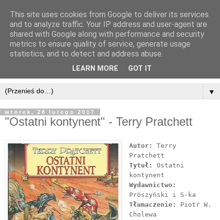
This site uses cookies from Google to deliver its services
and to analyze traffic. Your IP address and user-agent are
shared with Google along with performance and security
metrics to ensure quality of service, generate usage
statistics, and to detect and address abuse.
LEARN MORE
GOT IT
▼
wtorek, 28 lutego 2017
"Ostatni kontynent" - Terry Pratchett
Autor:
Terry
Pratchett
Tytuł:
Ostatni
kontynent
Wydawnictwo:
Prószyński i S-ka
Tłumaczenie:
Piotr W.
Cholewa