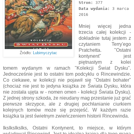
Stron:
377
Data wydania:
3 marca
2016
Mniej więcej jedna
trzecia całej kolekcji -
dokładnie tutaj jestem z
czytaniem Terry'ego
Pratchetta. "Ostatni
Źródło:
Lubimyczytac
kontynent" jest
piętnastym z kolei
tomem wydanym w ramach "Kolekcji Świat Dysku".
Jednocześnie jest to ostatni tom podcyklu o Rincewindzie.
Co ciekawe, w kolekcji nie pojawił się "Ostatni bohater"
(chociaż nie jest to jedyna książka ze Świata Dysku, która
nie została ujęta w - nomen omen - kolekcji Świata Dysku).
Z jednej strony szkoda, że nieudany mag przestanie już grać
pierwsze skrzypce, ale z drugiej pochłanianie ciurkiem
kolejnych tomów może się przejeść. W każdym razie
książka ta jest świetnym zwieńczeniem historii Rincewinda.
IksIksIksIks, Ostatni Kontynent, to miejsce, w którym
wylądował Rincewind. Jest to idealna kraina dla tego maga