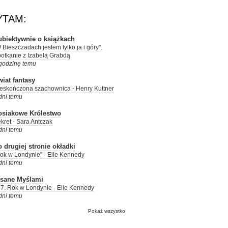
YTAM:
ubiektywnie o książkach
 Bieszczadach jestem tylko ja i góry".
otkanie z Izabelą Grabdą
godzinę temu
iat fantasy
eskończona szachownica - Henry Kuttner
dni temu
osiakowe Królestwo
kret - Sara Antczak
dni temu
 drugiej stronie okładki
ok w Londynie” - Elle Kennedy
dni temu
isane Myślami
7. Rok w Londynie - Elle Kennedy
dni temu
Pokaż wszystko