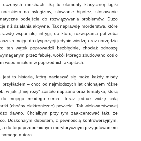
 uczonych mnichach. Są tu elementy klasycznej logiki
naciskiem na sylogizmy, stawianie hipotez, stosowanie
ematyczne podejście do rozwiązywania problemów. Dużo
cję niż działania aktywne. Tak naprawdę morderstwa, które
rawdę wspaniałej intrygi, do której rozwiązania potrzeba
aszcza mając do dyspozycji jedynie wiedzę oraz narzędzia
o ten wątek poprowadził bezbłędnie, chociaż odnoszę
, wymaganym przez fabułę, wokół którego zbudowano coś o
zym wspomniałem w poprzednich akapitach.
e jest to historia, którą nacieszyć się może każdy młody
m przykładem – choć od najmłodszych lat chłonąłem różne
ób, w jaki „Imię róży” zostało napisane oraz tematyka, którą
ła do mojego młodego serca. Teraz jednak widzę całą
rtki (choćby elektroniczne) powieści. Tak wielowarstwowej
bardzo dawno. Chciałbym przy tym zaakcentować fakt, że
co. Doskonałym debiutem, z pewnością kontrowersyjnym,
e, a do tego przepełnionym merytorycznym przygotowaniem
ę samego autora.