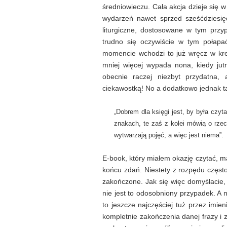
średniowieczu. Cała akcja dzieje się 
wydarzeń nawet sprzed sześćdziesię
liturgiczne, dostosowane w tym prz
trudno się oczywiście w tym połapać
momencie wchodzi to już wręcz w krew
mniej więcej wypada nona, kiedy jut
obecnie raczej niezbyt przydatna,
ciekawostką! No a dodatkowo jednak tak
„Dobrem dla księgi jest, by była czy
znakach, te zaś z kolei mówią o rzecz
wytwarzają pojęć, a więc jest niema”.
E-book, który miałem okazję czytać, ma
końcu zdań. Niestety z rozpędu często 
zakończone. Jak się więc domyślacie, 
nie jest to odosobniony przypadek. A ni
to jeszcze najczęściej tuż przez imien
kompletnie zakończenia danej frazy i 