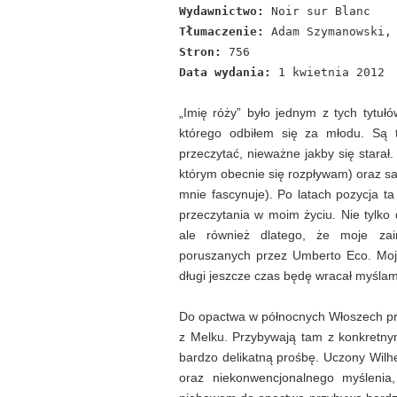
Wydawnictwo:
Noir sur Blanc
Tłumaczenie:
Adam Szymanowski, 
Stron:
756
Data wydania:
1 kwietnia 2012
„Imię róży” było jednym z tych tytu
którego odbiłem się za młodu. Są t
przeczytać, nieważne jakby się starał
którym obecnie się rozpływam) oraz sa
mnie fascynuje). Po latach pozycja t
przeczytania w moim życiu. Nie tylko d
ale również dlatego, że moje zai
poruszanych przez Umberto Eco. Moje
długi jeszcze czas będę wracał myślami
Do opactwa w północnych Włoszech pr
z Melku. Przybywają tam z konkretny
bardzo delikatną prośbę. Uczony Wilh
oraz niekonwencjonalnego myślenia