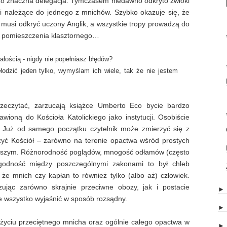
o znaczna delegacja. Tymczasem niedawno odkryto zwłoki
oki należące do jednego z mnichów. Szybko okazuje się, że
rię musi odkryć uczony Anglik, a wszystkie tropy prowadzą do
w pomieszczenia klasztornego…
ałością - nigdy nie popełniasz błędów?
łodzić jeden tylko, wymyślam ich wiele, tak że nie jestem
przeczytać, zarzucają książce Umberto Eco bycie bardzo
wioną do Kościoła Katolickiego jako instytucji. Osobiście
. Już od samego początku czytelnik może zmierzyć się z
zyć Kościół – zarówno na terenie opactwa wśród prostych
wyższym. Różnorodność poglądów, mnogość odłamów (często
zgodność między poszczególnymi zakonami to był chleb
 że mnich czy kapłan to również tylko (albo aż) człowiek.
zując zarówno skrajnie przeciwne obozy, jak i postacie
e wszystko wyjaśnić w sposób rozsądny.
życiu przeciętnego mnicha oraz ogólnie całego opactwa w