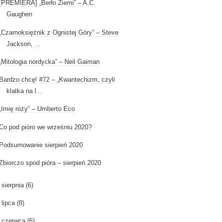
[PREMIERA] „Berło Ziemi” – A.C.
Gaughen
„Czarnoksiężnik z Ognistej Góry” – Steve
Jackson, ...
„Mitologia nordycka” – Neil Gaiman
Bardzo chcę! #72 – „Kwantechizm, czyli
klatka na l...
„Imię róży” – Umberto Eco
Co pod pióro we wrześniu 2020?
Podsumowanie sierpień 2020
Zbiorczo spod pióra – sierpień 2020
►
sierpnia
(6)
►
lipca
(8)
►
czerwca
(6)