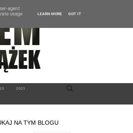
user-agent
erate usage
LEARN MORE
GOT IT
Search
20
2021
for:
UKAJ NA TYM BLOGU