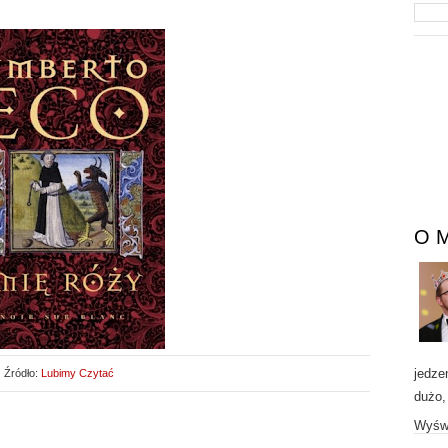
O 
jedze
Źródło:
Lubimy Czytać
dużo,
Wyświ