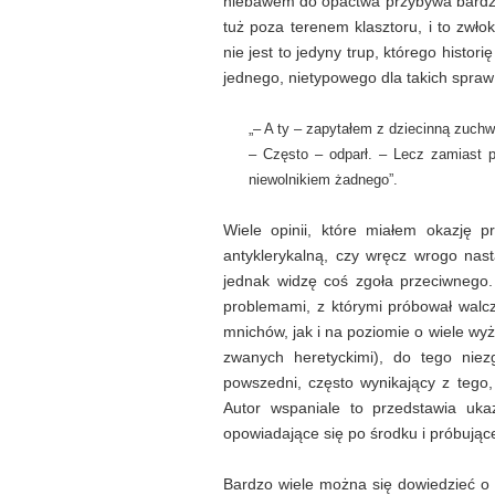
niebawem do opactwa przybywa bardz
tuż poza terenem klasztoru, i to zwł
nie jest to jedyny trup, którego histo
jednego, nietypowego dla takich spra
„– A ty – zapytałem z dziecinną zuchw
– Często – odparł. – Lecz zamiast p
niewolnikiem żadnego”.
Wiele opinii, które miałem okazję 
antyklerykalną, czy wręcz wrogo nasta
jednak widzę coś zgoła przeciwnego
problemami, z którymi próbował walc
mnichów, jak i na poziomie o wiele 
zwanych heretyckimi), do tego nie
powszedni, często wynikający z tego,
Autor wspaniale to przedstawia uka
opowiadające się po środku i próbując
Bardzo wiele można się dowiedzieć o 