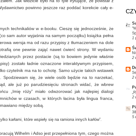
czałem. Jak widzicie było na to tyle irytujące, że powstał z
. Wydawnictwo powinno jeszcze raz poddać korekcie cały e-
CZ
S
ych technikaliów w e-booku. Cieszę się jednocześnie, że
"W
Sp
o (co sam autor wyjaśnia na samym początku) książka pełna
1 
ierowa wersja ma od razu przypisy z tłumaczeniem na dole
Św
 potrafią one pewnie zająć nawet ćwierć strony. W wydaniu
Ni
edzianych przez postacie (są to bowiem jedynie właśnie
2 
pisy) zostało ładnie oznaczone interaktywnym przypisem,
D
ylko czytelnik ma na to ochotę. Samo użycie takich wstawek
Se
. Spodziewam się, że wiele osób będzie na to narzekać,
2 
łąd, ale już po parudziesięciu stronach widać, że wbrew
Po
u „Imię róży” miało odwzorować jak najlepiej dialogi
„R
2 
nichów w czasach, w których łacina była lingua franca,
ozmawiano między sobą.
P
38
5 
ko karłami, które wspieły się na ramiona innych karłów”.
pracują Wilhelm i Adso jest przepełniona tym, czego można