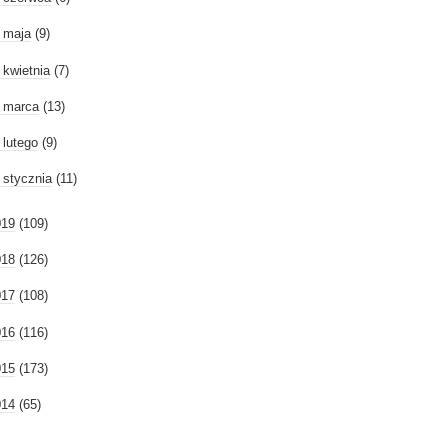
►
maja
(9)
►
kwietnia
(7)
►
marca
(13)
►
lutego
(9)
►
stycznia
(11)
019
(109)
018
(126)
017
(108)
016
(116)
015
(173)
014
(65)