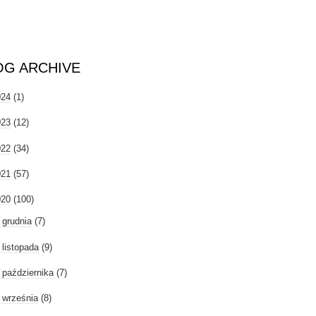
OG ARCHIVE
024
(1)
023
(12)
022
(34)
021
(57)
020
(100)
►
grudnia
(7)
►
listopada
(9)
►
października
(7)
września
(8)