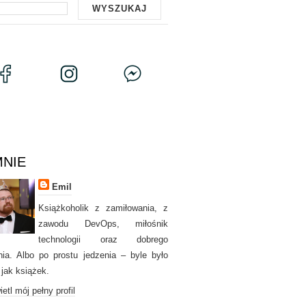
MNIE
Emil
Książkoholik z zamiłowania, z
zawodu DevOps, miłośnik
technologii oraz dobrego
nia. Albo po prostu jedzenia – byle było
 jak książek.
etl mój pełny profil