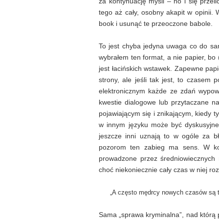
za kontynuację myśli – no i się przeli
tego aż cały, osobny akapit w opinii
book i usunąć te przeoczone babole.
To jest chyba jedyna uwaga co do sam
wybrałem ten format, a nie papier, b
jest łacińskich wstawek. Zapewne pap
strony, ale jeśli tak jest, to czasem
elektronicznym każde ze zdań wypowi
kwestie dialogowe lub przytaczane na
pojawiającym się i znikającym, kiedy t
w innym języku może być dyskusyjne
jeszcze inni uznają to w ogóle za b
pozorom ten zabieg ma sens. W końc
prowadzone przez średniowiecznych m
choć niekoniecznie cały czas w niej r
„A często mędrcy nowych czasów są tyl
Sama „sprawa kryminalna”, nad którą 