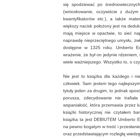
się spodziewać po średniowiecznych
(wnioskowanie, oczywiście z dużym 
kwantyfikatorów etc.), a także mat
większy nacisk położony jest na deduk
mają miejsce w opactwie, to sieć nap
naprawdę nieprzeciętnego umysłu, zwł
dostępne w 1325 roku. Umberto Ec
wrażenie, że był on jedynie rdzeniem
wiele ważniejszego. Wszystko to, o c
Nie jest to książka dla każdego i ni
człowiek. Sam jestem tego najlepszy
tytuły jeden za drugim, to jednak spos
porusza, zdecydowanie nie trafia
wspaniałość, która przemawia przez ka
książki historycznej nie czytałem 
książka ta jest DEBIUTEM Umberto E
na pewno bogatym w treść i przesłani
oraz przedstawiającym rozległą wiedz