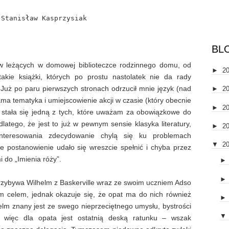
Stanisław Kasprzysiak
BL
łów leżących w domowej biblioteczce rodzinnego domu, od
►
2
akie książki, których po prostu nastolatek nie da rady
. Już po paru pierwszych stronach odrzucił mnie język (nad
►
2
ma tematyka i umiejscowienie akcji w czasie (który obecnie
►
2
a stała się jedną z tych, które uważam za obowiązkowe do
latego, że jest to już w pewnym sensie klasyka literatury,
►
2
nteresowania zdecydowanie chylą się ku problemach
▼
2
 postanowienie udało się wreszcie spełnić i chyba przez
 do „Imienia róży”.
zybywa Wilhelm z Baskerville wraz ze swoim uczniem Adso
m celem, jednak okazuje się, że opat ma do nich również
elm znany jest ze swego nieprzeciętnego umysłu, bystrości
▼
, więc dla opata jest ostatnią deską ratunku – wszak