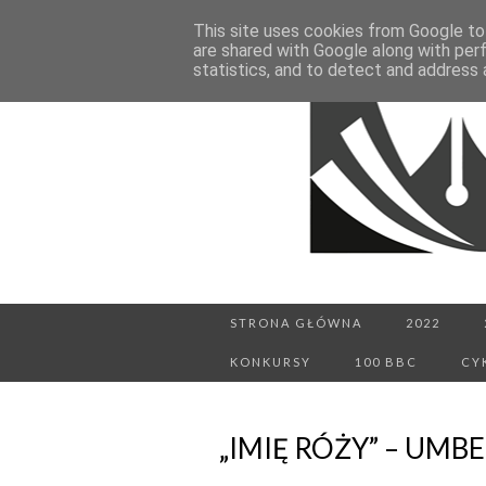
This site uses cookies from Google to 
are shared with Google along with per
statistics, and to detect and address 
STRONA GŁÓWNA
2022
KONKURSY
100 BBC
CY
„IMIĘ RÓŻY” – UMB