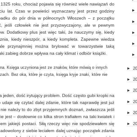
w 1325 roku, chociaż pojawia się również wiele nawiązań do
ciu lat. Czas w powieści wyznaczany jest przez godziny
ypadku do pór dnia w północnych Włoszech – z początku
, jeśli człowiek nie jest przyzwyczajony, ale w pewnym
. Dodatkowy plus jest więc taki, że nauczymy się, kiedy
rznia, kiedy nieszpór, a kiedy kompleta. Zapewne wiedza
 ale przynajmniej można brylować w towarzystwie taką
i zabieg dobrze wpływa na cały klimat i odbiór książki.
tana. Księga uczyniona jest ze znaków, które mówią o innych
►
2
ach. Bez oka, które je czyta, księga kryje znaki, które nie
►
2
►
2
 jeden, dość irytujący problem. Dość często gubi kropki na
►
2
udaje się czytać dalej zdanie, które tak naprawdę jest już
nie należy to do zbyt przyjemnych doznań, zwłaszcza jeśli
►
2
e jest – dosłownie co kilka stron trafiałem na taki kwiatek i
iem jakiejś postaci. Siłą rzeczy więc nie spodziewałem się
►
2
zadowolony z siebie leciałem dalej uznając początek zdania