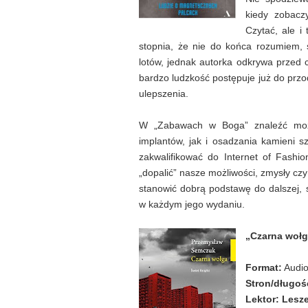
kiedy zobacz
Czytać, ale i
stopnia, że nie do końca rozumiem, s
lotów, jednak autorka odkrywa przed c
bardzo ludzkość postępuje już do przo
ulepszenia.
W „Zabawach w Boga” znaleźć moż
implantów, jak i osadzania kamieni s
zakwalifikować do Internet of Fashio
„dopalić” nasze możliwości, zmysły cz
stanowić dobrą podstawę do dalszej, 
w każdym jego wydaniu.
„Czarna woł
Format:
Audi
Stron/długoś
Lektor:
Lesze