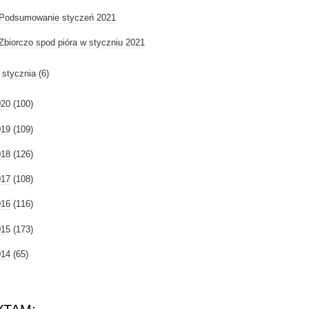
Podsumowanie styczeń 2021
Zbiorczo spod pióra w styczniu 2021
►
stycznia
(6)
020
(100)
019
(109)
018
(126)
017
(108)
016
(116)
015
(173)
014
(65)