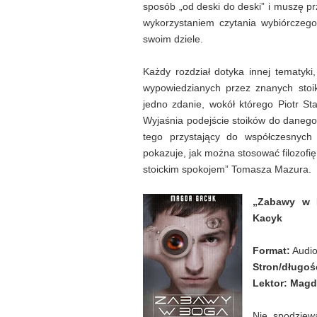
sposób „od deski do deski” i muszę prz
wykorzystaniem czytania wybiórczego
swoim dziele.
Każdy rozdział dotyka innej tematyki
wypowiedzianych przez znanych stoi
jedno zdanie, wokół którego Piotr St
Wyjaśnia podejście stoików do danego 
tego przystający do współczesnych 
pokazuje, jak można stosować filozofi
stoickim spokojem” Tomasza Mazura.
„Zabawy w 
Kacyk
Format:
Audi
Stron/długoś
Lektor:
Magd
Nie spodziew