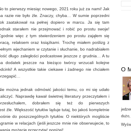
No to pierwszy miesiąc nowego, 2021 roku już za nami! Jak
na razie nie było źle. Znaczy, chyba… W sumie poprzedni
rok zaatakował na pełnej dopiero w marcu. Ja się tam
jednak starałem nie przejmować i robić po prostu swoje!
Zgodnie więc z tym stwierdzeniem po prostu zająłem się
pracą, relaksem oraz książkami. Trochę miałem poślizg z
pełnym wjechaniem w czytanie i słuchanie, bo nadrabiałem
dość długo zaległości podcastowe jeszcze z grudnia… A tu
na dodatek jeszcze na bieżąco twórcy wrzucali kolejne
O 
odcinki! A wszystkie takie ciekawe i żadnego nie chciałem
przegapić…
Nie można jednak odmówić jakości temu, co mi się udało
zaliczyć. Naprawdę kawał świetnej literatury przeczytałem i
przesłuchałem, dobrałem się też do pierwszych
jedze
st źle. Większość tytułów ląduje tutaj, bo jakoś kompletnie
dużo,
ośnie do poszczególnych tytułów. O niektórych mogliście
gramie w relacjach (jeśli jeszcze mnie nie obserwujecie, to
Wyświ
wania możecie przeczytać poniżej!