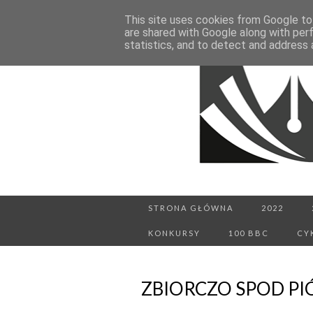
This site uses cookies from Google to 
are shared with Google along with per
statistics, and to detect and address 
STRONA GŁÓWNA
2022
KONKURSY
100 BBC
CY
ZBIORCZO SPOD PI