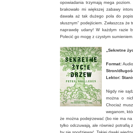
opowiadania trzymają mega poziom. L
brakowało mi większej zabawy intona
dawała aż tak dużego pola do popis
słusznym” podejściem. Zwłaszcza że tr
naprawdę udany! W każdym razie by
Polecić go mogę z czystym sumieniem
„Sekretne ży
Format:
Audi
Stron/długoś
Lektor:
Stani
Nigdy nie sąd
można o nich
Chociaż musz
weganom, któr
że można podejrzewać (bo nie ma na r
tylko odczuwają, ale również potrafi
by się spodziewać. Takiej dawki wiedz