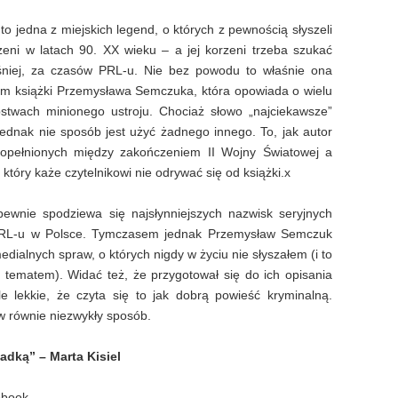
o jedna z miejskich legend, o których z pewnością słyszeli
eni w latach 90. XX wieku – a jej korzeni trzeba szukać
śniej, za czasów PRL-u. Nie bez powodu to właśnie ona
ułem książki Przemysława Semczuka, która opowiada o wielu
pstwach minionego ustroju. Chociaż słowo „najciekawsze”
jednak nie sposób jest użyć żadnego innego. To, jak autor
popełnionych między zakończeniem II Wojny Światowej a
tóry każe czytelnikowi nie odrywać się od książki.x
 pewnie spodziewa się najsłynniejszych nazwisk seryjnych
PRL-u w Polsce. Tymczasem jednak Przemysław Semczuk
edialnych spraw, o których nigdy w życiu nie słyszałem (i to
tematem). Widać też, że przygotował się do ich opisania
 lekkie, że czyta się to jak dobrą powieść kryminalną.
w równie niezwykły sposób.
adką” – Marta Kisiel
obook