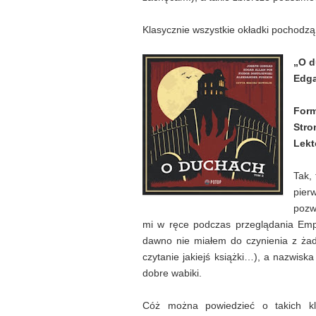
Klasycznie wszystkie okładki pochodzą
„O d
Edga
Form
Stro
Lekt
Tak, 
pier
pozw
mi w ręce podczas przeglądania Emp
dawno nie miałem do czynienia z żad
czytanie jakiejś książki…), a nazwisk
dobre wabiki.
Cóż można powiedzieć o takich kl