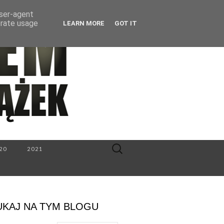
user-agent
erate usage
LEARN MORE
GOT IT
Search
20
2021
for:
UKAJ NA TYM BLOGU