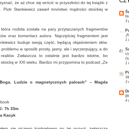
CZ
yznać, że aż chce się wrócić w przyszłości do tej książki z
. Piotr Stankiewicz zawarł mnóstwo mądrości stoickiej w
Św
Ni
3 
, która rozbita została na pary przytaczanych fragmentów
Po
„R
ków oraz komentarz autora. Najczęściej fragmentem jest
1 
ankiewicz buduje swoją część, będącą objaśnieniem słów.
problemu w sposób prosty, jasny, ale i wyczerpujący, a do
S
Us
realiów. Zwłaszcza to ostatnie jest bardzo istotne, bo
Gu
ę stoicką w XXI wieku. Bardzo mi przypomina to podcast „Ze
1 
P
38
Boga. Ludzie o magnetycznych palcach” – Magda
3 
D
[8
4 
obook
ć:
7h 33m
a Kacyk
ałem się niczego konkretnego po tej pozycji, zwłaszcza