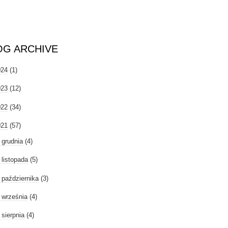
OG ARCHIVE
024
(1)
023
(12)
022
(34)
021
(57)
►
grudnia
(4)
►
listopada
(5)
►
października
(3)
►
września
(4)
►
sierpnia
(4)