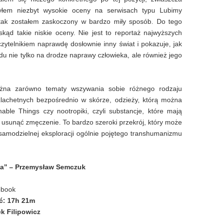
yłem niezbyt wysokie oceny na serwisach typu Lubimy
 tak zostałem zaskoczony w bardzo miły sposób. Do tego
kąd takie niskie oceny. Nie jest to reportaż najwyższych
zytelnikiem naprawdę dosłownie inny świat i pokazuje, jak
du nie tylko na drodze naprawy człowieka, ale również jego
na zarówno tematy wszywania sobie różnego rodzaju
zlachetnych bezpośrednio w skórze, odzieży, którą można
nable Things czy nootropiki, czyli substancje, które mają
y usunąć zmęczenie. To bardzo szeroki przekrój, który może
samodzielnej eksploracji ogólnie pojętego transhumanizmu
ga” – Przemysław Semczuk
obook
ć:
17h 21m
k Filipowicz