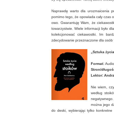
Naprawdę warto dla urozmaicenia pr
pomimo tego, że opowiada cały czas o
owo. Gwarantuję Wam, że ciekawostki
towarzystwie. Wiele informacji było d
kolekcjonować ciekawostki. Im bardz
zdecydowanie przeznaczone dla osób ta
„Sztuka życi
Format:
Audi
Stron/długoś
Lektor:
Andrz
Nie wiem, cz
według stoik
negatywnego.
można jego dz
do deski, wybierając tylko konkretne