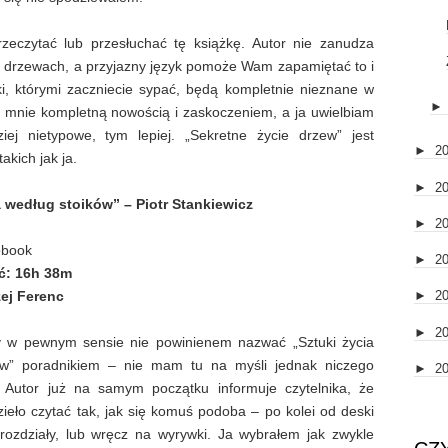
zeczytać lub przesłuchać tę książkę. Autor nie zanudza
 drzewach, a przyjazny język pomoże Wam zapamiętać to i
, którymi zaczniecie sypać, będą kompletnie nieznane w
la mnie kompletną nowością i zaskoczeniem, a ja uwielbiam
iej nietypowe, tym lepiej. „Sekretne życie drzew” jest
►
2
kich jak ja.
►
2
a według stoików” – Piotr Stankiewicz
►
2
obook
►
2
ć:
16h 38m
ej Ferenc
►
2
►
2
y w pewnym sensie nie powinienem nazwać „Sztuki życia
ów” poradnikiem – nie mam tu na myśli jednak niczego
►
2
 Autor już na samym początku informuje czytelnika, że
ieło czytać tak, jak się komuś podoba – po kolei od deski
 rozdziały, lub wręcz na wyrywki. Ja wybrałem jak zwykle