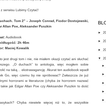
 z serwisu Lubimy Czytać!
uchach. Tom 2” – Joseph Conrad, Fiodor Dostojewski,
BL
r Allan Poe, Aleksander Puszkin
►
2
at:
Audiobook
►
2
n/długość:
2h 46m
or:
Maciej Kowalik
►
2
▼
2
to jest drugi tom i nie, nie miałem okazji czytać ani słuchać
wszego. „O duchach” to antologia, więc mogłem sobie
olić na taką… ekstrawagancję. Akurat ten audiobook wpadł
ik Go, więc czemu by nie spróbować? Zwłaszcza że już
nymi horrorami w literaturze (chyba że horrorem nazwać
a takie jak Edgar Allan Poe czy Aleksander Puszkin to dość
asykach? Chyba niewiele więcej niż to, że wszystkie