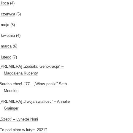
►
lipca
(4)
►
czerwca
(5)
►
maja
(5)
►
kwietnia
(4)
►
marca
(6)
lutego
(7)
[PREMIERA] „Zodiaki. Genokracja” –
Magdalena Kucenty
Bardzo chcę! #77 – „Wirus paniki” Seth
Mnookin
[PREMIERA] „Twoja światłość” – Annalie
Grainger
„Szept” – Lynette Noni
Co pod pióro w lutym 2021?