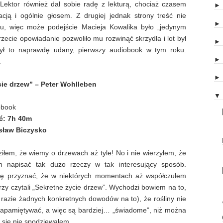
ektor również dał sobie radę z lekturą, chociaż czasem
cją i ogólnie głosem. Z drugiej jednak strony treść nie
u, więc może podejście Macieja Kowalika było „jedynym
zecie opowiadanie pozwoliło mu rozwinąć skrzydła i lot był
ł to naprawdę udany, pierwszy audiobook w tym roku.
.
cie drzew” – Peter Wohlleben
▼
obook
ć:
7h 40m
sław Biczysko
ziłem, że wiemy o drzewach aż tyle! No i nie wierzyłem, że
 napisać tak dużo rzeczy w tak interesujący sposób.
ę przyznać, że w niektórych momentach aż współczułem
zy czytali „Sekretne życie drzew”. Wychodzi bowiem na to,
azie żadnych konkretnych dowodów na to), że rośliny nie
ą zapamiętywać, a więc są bardziej… „świadome”, niż można
y się nie spodziewałem.