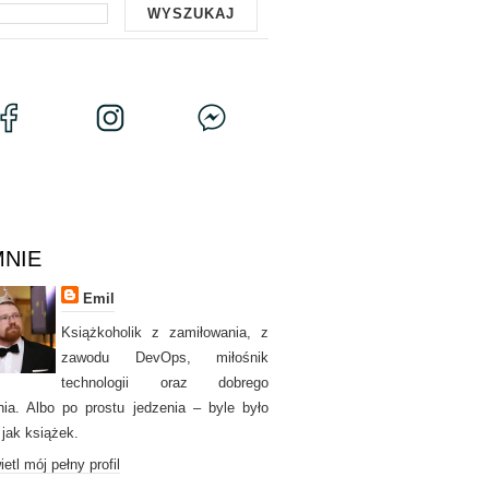
MNIE
Emil
Książkoholik z zamiłowania, z
zawodu DevOps, miłośnik
technologii oraz dobrego
nia. Albo po prostu jedzenia – byle było
 jak książek.
etl mój pełny profil