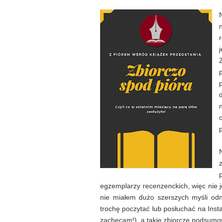
egzemplarzy recenzenckich, więc nie je
nie miałem dużo szerszych myśli odn
trochę poczytać lub posłuchać na Insta
zachęcam!), a takie zbiorcze podsumo