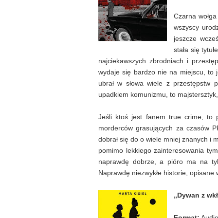
Czarna wołga t
wszyscy urodz
jeszcze wcze
stała się tyt
najciekawszych zbrodniach i przestę
wydaje się bardzo nie na miejscu, to 
ubrał w słowa wiele z przestępstw 
upadkiem komunizmu, to majstersztyk, k
Jeśli ktoś jest fanem true crime, to
morderców grasujących za czasów 
dobrał się do o wiele mniej znanych i m
pomimo lekkiego zainteresowania tym 
naprawdę dobrze, a pióro ma na tyle
Naprawdę niezwykłe historie, opisane 
„Dywan z wkł
Format:
Audi