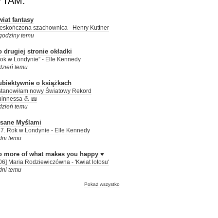
YTAM:
iat fantasy
eskończona szachownica - Henry Kuttner
godziny temu
 drugiej stronie okładki
ok w Londynie” - Elle Kennedy
dzień temu
ubiektywnie o książkach
tanowiłam nowy Światowy Rekord
innessa 💪 📖
dzień temu
isane Myślami
7. Rok w Londynie - Elle Kennedy
dni temu
o more of what makes you happy ♥
06] Maria Rodziewiczówna - 'Kwiat lotosu'
dni temu
Pokaż wszystko