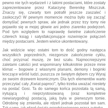
pewno nie tych wydarzeń i z takimi postaciami, które zostały
zaprezentowane przez Katarzynę Berenikę Miszczuk.
Znaczy się, czwarty tom potrafił jeszcze zaszaleć i
zaskoczyć! W pewnym momencie można było się zacząć
domyślać pewnych spraw, ale jednak przez trzy tomy nie
pojawiło się w mojej głowie ani jedno ziarenko podejrzeń.
Pod tym względem to naprawdę świetne zakończenie
czterech ksiąg i satysfakcjonujące rozwinięcie połączeń
między postaciami. Jestem wielce ukontentowany.
Jak widzicie więc ostatni tom to dość godny następca
wszystkich poprzednich, niezgorsze zakończenie cyklu,
choć przyznać muszę, że bez szału. Najmocniejszymi
zaletami całości jest wspominany kilkukrotnie przeze mnie
klimat – bogowie z własnymi planami, demony i boginki
kroczące wśród ludzi, puszcza ze świętym dębem czy Wyraj
ze swoim drzewem kosmicznym. Dla tych elementów warto
przeczytać cały „Kwiat paproci”, tylko trzeba uważać niestety
na postać Gosi. Ta do samego końca pozostała tą samą,
irytującą i nieprzystosowaną (oraz kompletnie
niewiarygodną) postacią, jaką była w pierwszym tomie.
Odrobinę się zmieniła, ale rdzeń jednak pozostał ten sam.
Tak samo, jak rdzeń świata przedstawionego przez autorkę.