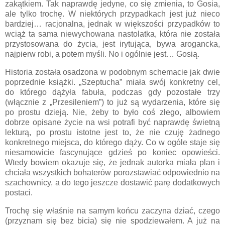
zakątkiem. Tak naprawdę jedyne, co się zmienia, to Gosia,
ale tylko trochę. W niektórych przypadkach jest już nieco
bardziej… racjonalna, jednak w większości przypadków to
wciąż ta sama niewychowana nastolatka, która nie została
przystosowana do życia, jest irytująca, bywa arogancka,
najpierw robi, a potem myśli. No i ogólnie jest… Gosią.
Historia została osadzona w podobnym schemacie jak dwie
poprzednie książki. „Szeptucha” miała swój konkretny cel,
do którego dążyła fabuła, podczas gdy pozostałe trzy
(włącznie z „Przesileniem”) to już są wydarzenia, które się
po prostu dzieją. Nie, żeby to było coś złego, albowiem
dobrze opisane życie na wsi potrafi być naprawdę świetną
lekturą, po prostu istotne jest to, że nie czuję żadnego
konkretnego miejsca, do którego dąży. Co w ogóle staje się
niesamowicie fascynujące gdzieś po koniec opowieści.
Wtedy bowiem okazuje się, że jednak autorka miała plan i
chciała wszystkich bohaterów porozstawiać odpowiednio na
szachownicy, a do tego jeszcze dostawić parę dodatkowych
postaci.
Trochę się właśnie na samym końcu zaczyna dziać, czego
(przyznam się bez bicia) się nie spodziewałem. A już na