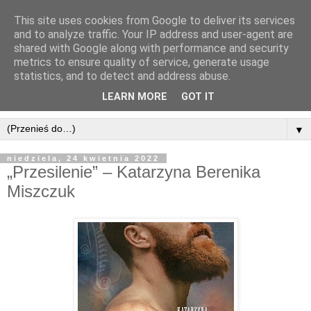
This site uses cookies from Google to deliver its services
and to analyze traffic. Your IP address and user-agent are
shared with Google along with performance and security
metrics to ensure quality of service, generate usage
statistics, and to detect and address abuse.
LEARN MORE
GOT IT
▼
niedziela, 24 kwietnia 2022
„Przesilenie” – Katarzyna Berenika
Miszczuk