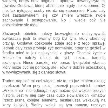
wierzeń, bóstw oraz boginek i upiorów. Towarzyszyła mi
również Gosława, której absolutnie nigdy nie zapomnę. Oj
nie, tak irytującej osoby nie da się zapomnieć. Przez cały
cykl zastanawiałem się, czy zmieni wreszcie swoje
zachowanie i postępowanie. No i wiecie co? Nie
doczekałem się tego!
Złożonych obietnic należy bezwzględnie dotrzymywać.
Zwłaszcza jeśli to swarny bóg był tym, który obietnicę
przyjął. Gosława doskonale zdaje sobie z tego sprawę,
jednak cały czas próbuje żyć normalnie, pragnąc gdzieś w
środku mieć to jak najszybciej z głowy. Chociaż życie z
Mieszkiem należy raczej do tych nieco… bardziej
szalonych. Nieco bardziej niż ponad tysiącletni władca,
który może być jej pomocą, ale i równie dobrze przeszkodą
w wywiązywaniu się z danego słowa.
Trudno napisać mi coś więcej, niż to, co już miałem okazję
przekazać Wam przy okazji recenzji poprzednich tomów.
„Przesilenie” nie odbiega zbyt mocno od wcześniejszych
historii. Jest w niej cały czas dużo słowiańskich klimatów
(rzecz jasna kolejne elementy bestiariusza wskakują na
karty książki), Bieliny wciąż są tym samym, uroczym