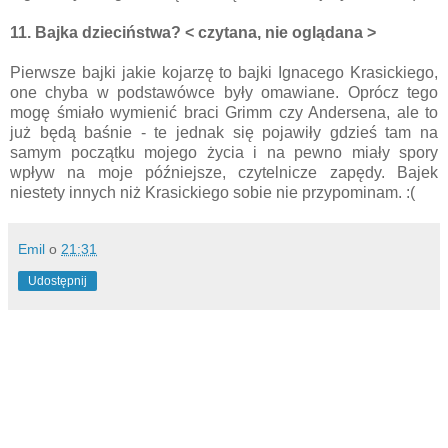
11. Bajka dzieciństwa? < czytana, nie oglądana >
Pierwsze bajki jakie kojarzę to bajki Ignacego Krasickiego,
one chyba w podstawówce były omawiane. Oprócz tego
mogę śmiało wymienić braci Grimm czy Andersena, ale to
już będą baśnie - te jednak się pojawiły gdzieś tam na
samym początku mojego życia i na pewno miały spory
wpływ na moje późniejsze, czytelnicze zapędy. Bajek
niestety innych niż Krasickiego sobie nie przypominam. :(
Emil
o
21:31
Udostępnij