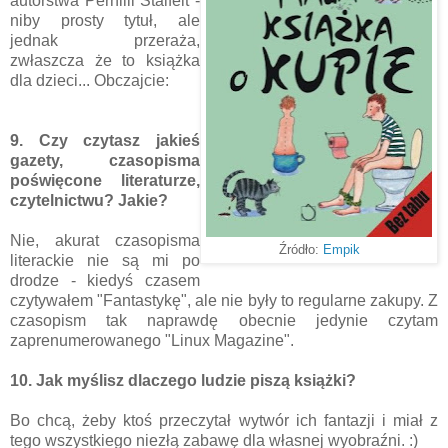
autorstwa Pernilli Stalfelt -
niby prosty tytuł, ale
jednak przeraża,
zwłaszcza że to książka
dla dzieci... Obczajcie:
9. Czy czytasz jakieś
gazety, czasopisma
poświęcone literaturze,
czytelnictwu? Jakie?
Nie, akurat czasopisma
Źródło:
Empik
literackie nie są mi po
drodze - kiedyś czasem
czytywałem "Fantastykę", ale nie były to regularne zakupy. Z
czasopism tak naprawdę obecnie jedynie czytam
zaprenumerowanego "Linux Magazine".
10. Jak myślisz dlaczego ludzie piszą książki?
Bo chcą, żeby ktoś przeczytał wytwór ich fantazji i miał z
tego wszystkiego niezłą zabawę dla własnej wyobraźni. :)