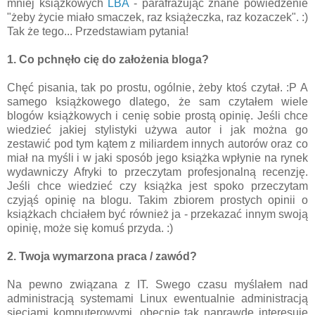
mniej książkowych
LBA
- parafrazując znane powiedzenie
"żeby życie miało smaczek, raz książeczka, raz kozaczek". :)
Tak że tego... Przedstawiam pytania!
1. Co pchnęło cię do założenia bloga?
Chęć pisania, tak po prostu, ogólnie, żeby ktoś czytał. :P A
samego książkowego dlatego, że sam czytałem wiele
blogów książkowych i cenię sobie prostą opinię. Jeśli chce
wiedzieć jakiej stylistyki używa autor i jak można go
zestawić pod tym kątem z miliardem innych autorów oraz co
miał na myśli i w jaki sposób jego książka wpłynie na rynek
wydawniczy Afryki to przeczytam profesjonalną recenzję.
Jeśli chce wiedzieć czy książka jest spoko przeczytam
czyjąś opinię na blogu. Takim zbiorem prostych opinii o
książkach chciałem być również ja - przekazać innym swoją
opinię, może się komuś przyda. :)
2. Twoja wymarzona praca / zawód?
Na pewno związana z IT. Swego czasu myślałem nad
administracją systemami Linux ewentualnie administracją
sieciami komputerowymi, obecnie tak naprawdę interesuję