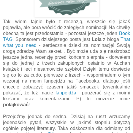
Tak, wiem, fajnie było z recenzją, wreszcie się jakaś
pojawiła, ale pora wrócić do zaległych nominacji! Na chwilę
obecną ta jest przedostatnia - pozostał jeszcze jeden
Book
TAG
. Sponsorem dzisiejszego posta jest
Lola
z bloga
That
what you need
- serdecznie dzięki za nominację! Swoją
drogą zdradzę Wam sekret... Być może uda się naskrobać
jeszcze jedną recenzję przed końcem sierpnia - dorwałem
się do jednej z trzech zakupionych ostatnio w Auchan
książek i leci niesamowicie szybko! Dzięki temu dowiecie
się co to za cudo, pierwsze z trzech - wspominałem o tym
wczoraj na moim fanpejdżu na Facebooku, dlatego jeśli
chcecie zobaczyć czasem jakiś smaczek (ewentualnie
pokazać, że też macie
fanpejdża
i poużerać się z moimi
like'ami oraz komentarzami :P) to możecie mnie
polajkować
!
Przejdźmy jednak do sedna. Dzisiaj na ruszt wrzucamy
jedenaście pytań, wszystkie w jakimś stopniu dotyczą
ogólnie pojętej literatury. Taka odskocznia dla odmiany od