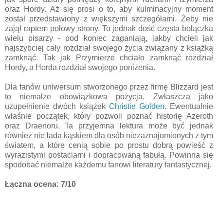
oraz Hordy. Aż się prosi o to, aby kulminacyjny moment
został przedstawiony z większymi szczegółami. Żeby nie
zajął raptem połowy strony. To jednak dość częsta bolączka
wielu pisarzy - pod koniec zaganiają, jakby chcieli jak
najszybciej cały rozdział swojego życia związany z książką
zamknąć. Tak jak Przymierze chciało zamknąć rozdział
Hordy, a Horda rozdział swojego poniżenia.
Dla fanów uniwersum stworzonego przez firmę Blizzard jest
to niemalże obowiązkowa pozycja. Zwłaszcza jako
uzupełnienie dwóch książek
Christie Golden
. Ewentualnie
właśnie początek, który pozwoli poznać historię Azeroth
oraz Draenoru. Ta przyjemna lektura może być jednak
również nie lada kąskiem dla osób niezaznajomionych z tym
światem, a które cenią sobie po prostu dobrą powieść z
wyrazistymi postaciami i dopracowaną fabułą. Powinna się
spodobać niemalże każdemu fanowi literatury fantastycznej.
Łączna ocena: 7/10