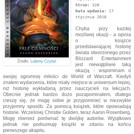
Stron:
328
Data wydania:
17
stycznia 2018
Chyba przy każdej
możliwej okazji - a opinia
o książce
przedstawiającej historię
świata stworzonego przez
Blizzard Entertainment
Źródło:
Lubimy Czytać
jest niewątpliwie taką
okazją - wspominam o
swojej ogromnej miłości do World of Warcraft. Kiedyś
znałem wydarzenia, które miały miejsce w uniwersum lepiej,
niż historię wykładaną przez nauczycieli na lekcjach.
Obecnie jednak bardzo dużo pozapominałem, dlatego
cieszę się, że mogę sobie je przypomnieć w niezwykle
przyjemny sposób. Za pomocą książek, które opowiadają
historie. Wcześniej Christie Golden, teraz Aaron Rosenberg.
Mogę również porównać tę dwójkę autorów. Wyjątkowo
jednak nie podsumuję książki w zdaniu na końcu
pierwszego akapitu.