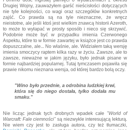
Drugiej Wojny, zauważyłem garść nieścisłości dotyczących
nie tyle kolejności, co wagi oraz szczegółów konkretnych
zajść. Co prawda są na tyle nieznaczne, że wręcz
nieistotne, ale jeśli ktoś jest wielkim znawcą historii Azeroth,
to może to wyłapać w prosty sposób i nieco się skrzywić.
Podobnie może być w przypadku imienia Czerwonego
Aspektu, które to w formie zawartej w książce jest co prawda
dopuszczalne, ale... No właśnie, ale. Widziałem taką wersję
imienia smoczycy raptem kilka razy w życiu. Zawsze, ale to
zawsze, nieważne w jakim języku, było jednak pisane w
formie najbardziej popularnej. Tutaj tymczasem pojawiła się
prawie nikomu nieznana wersja, od której bardzo bolą oczy.
"Wino było przednie, a odrobina ludzkiej krwi,
która się do niego dostała, tylko dodała mu
smaku."
Nie licząc jednak tych drobnych wpadek całe
"World of
Warcraft: Fale ciemności"
są niezwykle interesującą lekturą.
Nie wiem czy jest to zasługa autora, czy też tłumaczki,