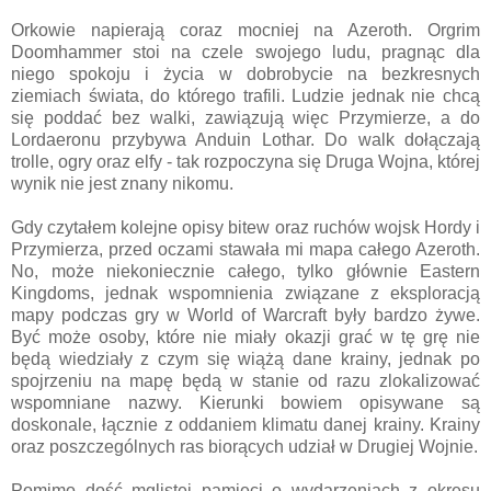
Orkowie napierają coraz mocniej na Azeroth. Orgrim
Doomhammer stoi na czele swojego ludu, pragnąc dla
niego spokoju i życia w dobrobycie na bezkresnych
ziemiach świata, do którego trafili. Ludzie jednak nie chcą
się poddać bez walki, zawiązują więc Przymierze, a do
Lordaeronu przybywa Anduin Lothar. Do walk dołączają
trolle, ogry oraz elfy - tak rozpoczyna się Druga Wojna, której
wynik nie jest znany nikomu.
Gdy czytałem kolejne opisy bitew oraz ruchów wojsk Hordy i
Przymierza, przed oczami stawała mi mapa całego Azeroth.
No, może niekoniecznie całego, tylko głównie Eastern
Kingdoms, jednak wspomnienia związane z eksploracją
mapy podczas gry w World of Warcraft były bardzo żywe.
Być może osoby, które nie miały okazji grać w tę grę nie
będą wiedziały z czym się wiążą dane krainy, jednak po
spojrzeniu na mapę będą w stanie od razu zlokalizować
wspomniane nazwy. Kierunki bowiem opisywane są
doskonale, łącznie z oddaniem klimatu danej krainy. Krainy
oraz poszczególnych ras biorących udział w Drugiej Wojnie.
Pomimo dość mglistej pamięci o wydarzeniach z okresu