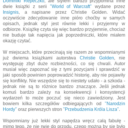
Dominiki Repeczko
, ale stylem bardzo przypomina inne
dwie książki z serii
"World of Warcraft"
wydane przez
Insignis
, a napisane przez Christie Golden. Widać
oczywiście zdecydowanie inne pióro choćby w samych
opisach, jednak styl jest równie lekki i przyjemny w
odbiorze. Książkę czyta się więc bardzo przyjemnie, chociaż
nie buduje tak napięcia jak poprzedniczki, które miałem
okazję czytać.
W miejscach, które przecinają się razem ze wspomnianymi
już dwiema książkami autorstwa
Christie Golden
, nie
występuję zbyt duże rozbieżności, co się chwali. Autor
musiał więc zapoznać się z tymi pozycjami i sprawdzić w
jaki sposób powinien poprowadzić historię, aby nie pojawiły
się konflikty. Nie wszędzie się to niestety udało - a szkoda -
jednak nie są to różnice bardzo znaczące. Jeśli jednak
komuś bardzo zależy na konsekwencji i konsystencji
wydarzeń to może poczuć się nieco zawiedziony. Jest
bowiem kilka szczegółów odbiegających od
"Narodzin
Hordy"
oraz pierwszych stron
"Przebudzenia Króla Lisza"
.
Wspomniany już lekki styl napędza wręcz całą fabułę -
mimo tego, że nie rwie do przodu, czego można by się było