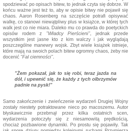
spodziewać po opisach bitew, to jednak czyta się dobrze. W
końcu ważne jest też to, aby w opisie bitwy nie pojawił się
chaos. Aaron Rosenberg na szczęście potrafi opisywać
walkę, co stanowi niewątpliwy plus w książce, w której tych
walk jest co nie miara. Daleko mu co prawda do poetyckich
opisów rodem z
"Władcy Pierścieni"
, jednak przede
wszystkim jest jasne kto z kim walczy i jak wyglądają
poszczególne manewry wojsk. Zbyt wiele książek istnieje,
które mają na swoich polach bitew ogromny chaos, żeby nie
docenić
"Fal ciemności"
.
"Żem pokazał, jak to się robi, teraz jazda na
dół, i upewnić się, że każdy z tych olbrzymów
padnie na pysk!"
Samo zakończenie i zwieńczenie wydarzeń Drugiej Wojny
zostały niestety potraktowane nieco po macoszemu. Autor
błyskawicznie przebrnął przez kilka ostatnich scen,
wydarzenia potoczyły się z niesamowitą prędkością,
chociaż pozbawione dynamiki. Po prostu się pojawiły. Tak
jak spore dziury pomiędzy kolejnymi ruchami Przymierza