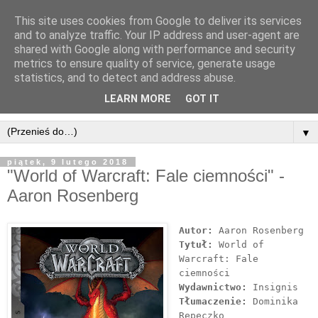
This site uses cookies from Google to deliver its services
and to analyze traffic. Your IP address and user-agent are
shared with Google along with performance and security
metrics to ensure quality of service, generate usage
statistics, and to detect and address abuse.
LEARN MORE
GOT IT
▼
piątek, 9 lutego 2018
"World of Warcraft: Fale ciemności" -
Aaron Rosenberg
Autor:
Aaron Rosenberg
Tytuł:
World of
Warcraft: Fale
ciemności
Wydawnictwo:
Insignis
Tłumaczenie:
Dominika
Repeczko