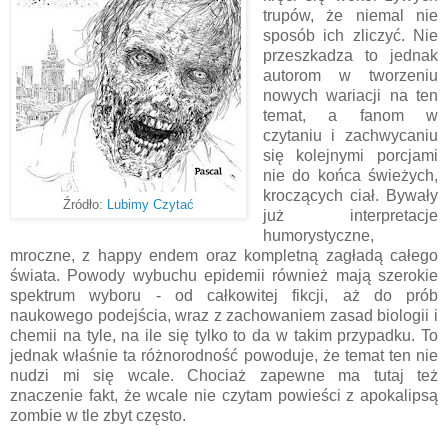
trupów, że niemal nie
sposób ich zliczyć. Nie
przeszkadza to jednak
autorom w tworzeniu
nowych wariacji na ten
temat, a fanom w
czytaniu i zachwycaniu
się kolejnymi porcjami
nie do końca świeżych,
kroczących ciał. Bywały
Źródło:
Lubimy Czytać
już interpretacje
humorystyczne,
mroczne, z happy endem oraz kompletną zagładą całego
świata. Powody wybuchu epidemii również mają szerokie
spektrum wyboru - od całkowitej fikcji, aż do prób
naukowego podejścia, wraz z zachowaniem zasad biologii i
chemii na tyle, na ile się tylko to da w takim przypadku. To
jednak właśnie ta różnorodność powoduje, że temat ten nie
nudzi mi się wcale. Chociaż zapewne ma tutaj też
znaczenie fakt, że wcale nie czytam powieści z apokalipsą
zombie w tle zbyt często.