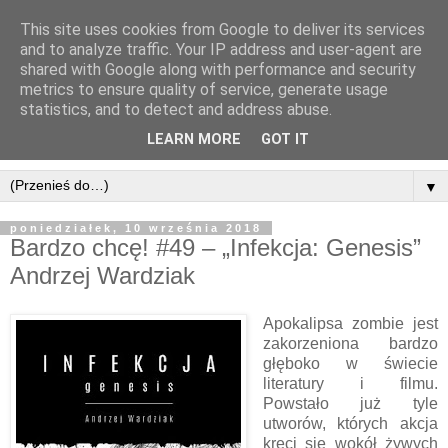
This site uses cookies from Google to deliver its services
and to analyze traffic. Your IP address and user-agent are
shared with Google along with performance and security
metrics to ensure quality of service, generate usage
statistics, and to detect and address abuse.
LEARN MORE
GOT IT
▼
poniedziałek, 10 września 2018
Bardzo chcę! #49 – „Infekcja: Genesis”
Andrzej Wardziak
Apokalipsa zombie jest
zakorzeniona bardzo
głęboko w świecie
literatury i filmu.
Powstało już tyle
utworów, których akcja
kręci się wokół żywych