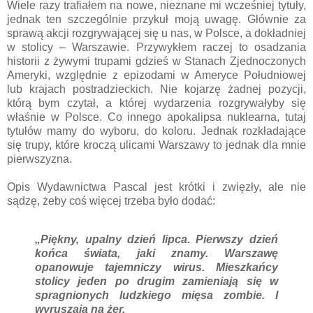
Wiele razy trafiałem na nowe, nieznane mi wcześniej tytuły,
jednak ten szczególnie przykuł moją uwagę. Głównie za
sprawą akcji rozgrywającej się u nas, w Polsce, a dokładniej
w stolicy – Warszawie. Przywykłem raczej to osadzania
historii z żywymi trupami gdzieś w Stanach Zjednoczonych
Ameryki, względnie z epizodami w Ameryce Południowej
lub krajach postradzieckich. Nie kojarzę żadnej pozycji,
którą bym czytał, a której wydarzenia rozgrywałyby się
właśnie w Polsce. Co innego apokalipsa nuklearna, tutaj
tytułów mamy do wyboru, do koloru. Jednak rozkładające
się trupy, które kroczą ulicami Warszawy to jednak dla mnie
pierwszyzna.
Opis Wydawnictwa Pascal jest krótki i zwięzły, ale nie
sądzę, żeby coś więcej trzeba było dodać:
„Piękny, upalny dzień lipca. Pierwszy dzień
końca świata, jaki znamy. Warszawę
opanowuje tajemniczy wirus. Mieszkańcy
stolicy jeden po drugim zamieniają się w
spragnionych ludzkiego mięsa zombie. I
wyruszają na żer.