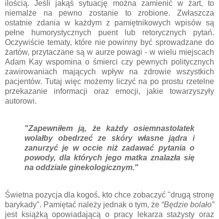
ilością. Jeśli jakąś sytuację można zamienić w żart, to
niemalże na pewno zostanie to zrobione. Zwłaszcza
ostatnie zdania w każdym z pamiętnikowych wpisów są
pełne humorystycznych puent lub retorycznych pytań.
Oczywiście tematy, które nie powinny być sprowadzane do
żartów, przytaczane są w aurze powagi - w wielu miejscach
Adam Kay wspomina o śmierci czy pewnych politycznych
zawirowaniach mających wpływ na zdrowie wszystkich
pacjentów. Tutaj więc możemy liczyć na po prostu rzetelne
przekazanie informacji oraz emocji, jakie towarzyszyły
autorowi.
"Zapewniłem ją, że każdy osiemnastolatek
wolałby obedrzeć ze skóry własne jądra i
zanurzyć je w occie niż zadawać pytania o
powody, dla których jego matka znalazła się
na oddziale ginekologicznym."
Świetna pozycja dla kogoś, kto chce zobaczyć "drugą stronę
barykady". Pamiętać należy jednak o tym, że
“Będzie bolało”
jest książką opowiadającą o pracy lekarza stażysty oraz