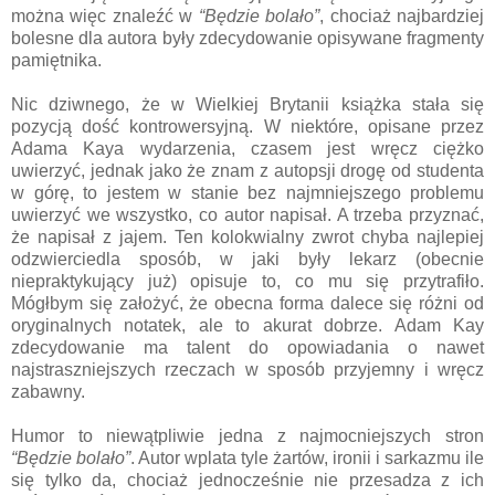
można więc znaleźć w
“Będzie bolało”
, chociaż najbardziej
bolesne dla autora były zdecydowanie opisywane fragmenty
pamiętnika.
Nic dziwnego, że w Wielkiej Brytanii książka stała się
pozycją dość kontrowersyjną. W niektóre, opisane przez
Adama Kaya wydarzenia, czasem jest wręcz ciężko
uwierzyć, jednak jako że znam z autopsji drogę od studenta
w górę, to jestem w stanie bez najmniejszego problemu
uwierzyć we wszystko, co autor napisał. A trzeba przyznać,
że napisał z jajem. Ten kolokwialny zwrot chyba najlepiej
odzwierciedla sposób, w jaki były lekarz (obecnie
niepraktykujący już) opisuje to, co mu się przytrafiło.
Mógłbym się założyć, że obecna forma dalece się różni od
oryginalnych notatek, ale to akurat dobrze. Adam Kay
zdecydowanie ma talent do opowiadania o nawet
najstraszniejszych rzeczach w sposób przyjemny i wręcz
zabawny.
Humor to niewątpliwie jedna z najmocniejszych stron
“Będzie bolało”
. Autor wplata tyle żartów, ironii i sarkazmu ile
się tylko da, chociaż jednocześnie nie przesadza z ich