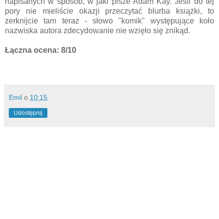
napisanych w sposób, w jaki pisze Adam Kay. Jeśli do tej
pory nie mieliście okazji przeczytać blurba książki, to
zerknijcie tam teraz - słowo "komik" występujące koło
nazwiska autora zdecydowanie nie wzięło się znikąd.
Łączna ocena: 8/10
Emil
o
10:15
Udostępnij