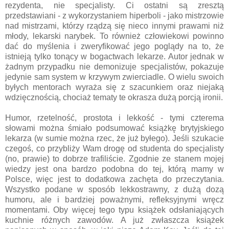
rezydenta, nie specjalisty. Ci ostatni są zresztą
przedstawiani - z wykorzystaniem hiperboli - jako mistrzowie
nad mistrzami, którzy rządzą się nieco innymi prawami niż
młody, lekarski narybek. To również człowiekowi powinno
dać do myślenia i zweryfikować jego poglądy na to, że
istnieją tylko tonący w bogactwach lekarze. Autor jednak w
żadnym przypadku nie demonizuje specjalistów, pokazuje
jedynie sam system w krzywym zwierciadle. O wielu swoich
byłych mentorach wyraża się z szacunkiem oraz niejaką
wdzięcznością, chociaż tematy te okrasza dużą porcją ironii.
Humor, rzetelność, prostota i lekkość - tymi czterema
słowami można śmiało podsumować książkę brytyjskiego
lekarza (w sumie można rzec, że już byłego). Jeśli szukacie
czegoś, co przybliży Wam drogę od studenta do specjalisty
(no, prawie) to dobrze trafiliście. Zgodnie ze stanem mojej
wiedzy jest ona bardzo podobna do tej, którą mamy w
Polsce, więc jest to dodatkowa zachęta do przeczytania.
Wszystko podane w sposób lekkostrawny, z dużą dozą
humoru, ale i bardziej poważnymi, refleksyjnymi wręcz
momentami. Oby więcej tego typu książek odsłaniających
kuchnie różnych zawodów. A już zwłaszcza książek