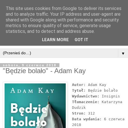
This site uses cookies from Google to deliver its services
and to analyze traffic. Your IP address and user-agent are
shared with Google along with performance and security
metrics to ensure quality of service, generate usage
statistics, and to detect and address abuse.
LEARN MORE
GOT IT
▼
sobota, 9 czerwca 2018
"Będzie bolało" - Adam Kay
Autor:
Adam Kay
Tytuł:
Będzie bolało
Wydawnictwo:
Insignis
Tłumaczenie:
Katarzyna
Dudzik
Stron:
312
Data wydania:
6 czerwca
2018