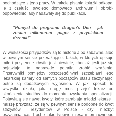
pochodzące z jego pracy. W trakcie pisania książki odkopał
je z czeluści swojego domowego archiwum i obrobił
odpowiednio, aby nadawały się do publikacji.
"Pomysł do programu Dragon's Den - jak
zostać milionerem: pager z przyciskiem
drzemki".
W większości przypadków są to historie albo zabawne, albo
w pewnym sensie przerażające. Takich, w których opisuje
miłe i przyjemne chwile jest niewiele, chociaż jeśli już się
pojawiają, to naprawdę potrafią zrobić wrażenie.
Przerywniki pomiędzy poszczególnymi szczeblami jego
lekarskiej kariery od samych początków stażu zaczynając,
pełne są dodatkowych wyjaśnień. W jaki sposób to
wszystko działa, jaką drogę musi przejść lekarz od
skończenia studiów do momentu uzyskania specjalizacji.
Pojawiają się nawet kwoty, które zarabiają młodzi lekarze i
muszę przyznać, że są w pewnym sensie podobne do kwot
stażystów i rezydentów w Polsce - czyli niezbyt
oszałamiające. Trochę takie typowe mięsa informacyjnego