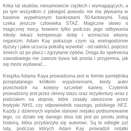
Kilka lat studiów, niesamowicie ciężkich i wymagających, a
po tym wszystkim z jakiegoś powodu nie ma pływania w
basenie wypełnionym banknotami 50-funtowymi. Tutaj
czeka jeszcze człowieka STAŻ. Magiczne słowo o
magicznej mocy, bowiem tylko podczas jego odbywania
młody lekarz kompresuje dobę i wzmacnia własny
organizm. Adam Kay pokazuje czym są wielogodzinne
dyżury i jakie uczucia potrafią wywołać - od radości, poprzez
śmiech aż po płacz i zgrzytanie zębów. Droga do spełnienia
zawodowego nie zawsze bywa tak prosta i przyjemna, jak
się może wydawać...
Książka Adama Kaya prowadzona jest w formie pamiętnika
przeplatanego krótkimi wyjaśnieniami, kiedy autor
przechodził na kolejny szczebel kariery. Czytelnik
prowadzony jest przez okresy stażu oraz rezydentury wraz z
podziałem na stopnie, które zostały utworzone przez
brytyjski NHS, czy odpowiednik naszego, polskiego NFZ.
Każdy z dziennych wpisów stanowi niejako podsumowanie
tego, co działo się danego dnia lub jest po prostu jedną
historią, która przydarzyła się autorowi. Są to odległe już
lata, podczas których Adam Kay prowadził notatki