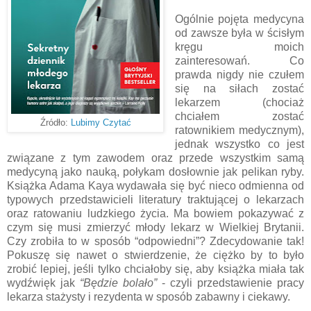
Ogólnie pojęta medycyna
od zawsze była w ścisłym
kręgu moich
zainteresowań. Co
prawda nigdy nie czułem
się na siłach zostać
lekarzem (chociaż
chciałem zostać
Źródło:
Lubimy Czytać
ratownikiem medycznym),
jednak wszystko co jest
związane z tym zawodem oraz przede wszystkim samą
medycyną jako nauką, połykam dosłownie jak pelikan ryby.
Książka Adama Kaya wydawała się być nieco odmienna od
typowych przedstawicieli literatury traktującej o lekarzach
oraz ratowaniu ludzkiego życia. Ma bowiem pokazywać z
czym się musi zmierzyć młody lekarz w Wielkiej Brytanii.
Czy zrobiła to w sposób “odpowiedni”? Zdecydowanie tak!
Pokuszę się nawet o stwierdzenie, że ciężko by to było
zrobić lepiej, jeśli tylko chciałoby się, aby książka miała tak
wydźwięk jak
“Będzie bolało”
- czyli przedstawienie pracy
lekarza stażysty i rezydenta w sposób zabawny i ciekawy.