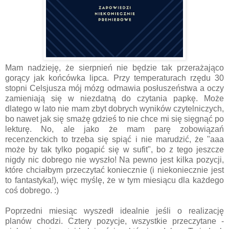
Mam nadzieję, że sierpnień nie będzie tak przerażająco
gorący jak końcówka lipca. Przy temperaturach rzędu 30
stopni Celsjusza mój mózg odmawia posłuszeństwa a oczy
zamieniają się w niezdatną do czytania papkę. Może
dlatego w lato nie mam zbyt dobrych wyników czytelniczych,
bo nawet jak się smażę gdzieś to nie chce mi się sięgnąć po
lekturę. No, ale jako że mam parę zobowiązań
recenzenckich to trzeba się spiąć i nie marudzić, że "aaa
może by tak tylko pogapić się w sufit", bo z tego jeszcze
nigdy nic dobrego nie wyszło! Na pewno jest kilka pozycji,
które chciałbym przeczytać koniecznie (i niekoniecznie jest
to fantastyka!), więc myślę, że w tym miesiącu dla każdego
coś dobrego. :)
Poprzedni miesiąc wyszedł idealnie jeśli o realizację
planów chodzi. Cztery pozycje, wszystkie przeczytane -