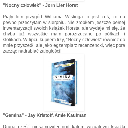
"Nocny człowiek" - Jørn Lier Horst
Piąty tom przygód Williama Wistinga to jest coś, co na
pewno przeczytam w sierpniu. Nie zrobiłem jeszcze pełnej
inwentaryzacji swoich książek Horsta, ale wydaje mi się, że
chyba już wszystkie mam porozrzucane po półkach i
stolikach. W lipcu kupiłem trzy, "Nocny człowiek" również do
mnie przyszedł, ale jako egzemplarz recenzencki, więc pora
zacząć nadrabiać zaległości!
"Gemina" - Jay Kristoff, Amie Kaufman
Druga część niesamowitej pod katem wizualnym książki