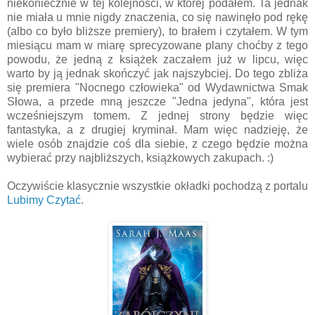
niekoniecznie w tej kolejności, w której podałem. Ta jednak
nie miała u mnie nigdy znaczenia, co się nawinęło pod rękę
(albo co było bliższe premiery), to brałem i czytałem. W tym
miesiącu mam w miarę sprecyzowane plany choćby z tego
powodu, że jedną z książek zaczałem już w lipcu, więc
warto by ją jednak skończyć jak najszybciej. Do tego zbliża
się premiera "Nocnego człowieka" od Wydawnictwa Smak
Słowa, a przede mną jeszcze "Jedna jedyna", która jest
wcześniejszym tomem. Z jednej strony będzie więc
fantastyka, a z drugiej kryminał. Mam więc nadzieję, że
wiele osób znajdzie coś dla siebie, z czego będzie można
wybierać przy najbliższych, książkowych zakupach. :)
Oczywiście klasycznie wszystkie okładki pochodzą z portalu
Lubimy Czytać
.