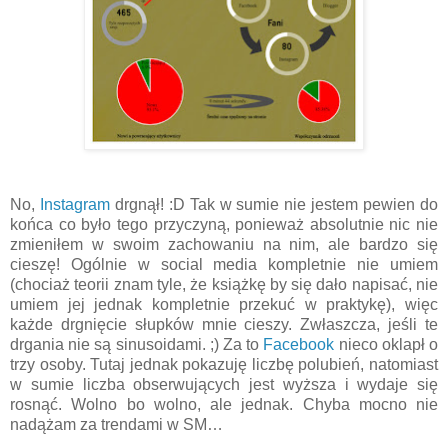
No,
Instagram
drgnął! :D Tak w sumie nie jestem pewien do
końca co było tego przyczyną, ponieważ absolutnie nic nie
zmieniłem w swoim zachowaniu na nim, ale bardzo się
cieszę! Ogólnie w social media kompletnie nie umiem
(chociaż teorii znam tyle, że książkę by się dało napisać, nie
umiem jej jednak kompletnie przekuć w praktykę), więc
każde drgnięcie słupków mnie cieszy. Zwłaszcza, jeśli te
drgania nie są sinusoidami. ;) Za to
Facebook
nieco oklapł o
trzy osoby. Tutaj jednak pokazuję liczbę polubień, natomiast
w sumie liczba obserwujących jest wyższa i wydaje się
rosnąć. Wolno bo wolno, ale jednak. Chyba mocno nie
nadążam za trendami w SM…