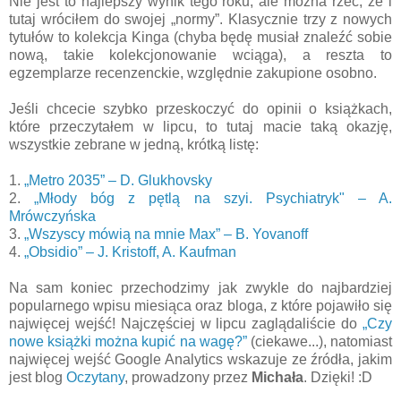
Nie jest to najlepszy wynik tego roku, ale można rzec, że i
tutaj wróciłem do swojej „normy”. Klasycznie trzy z nowych
tytułów to kolekcja Kinga (chyba będę musiał znaleźć sobie
nową, takie kolekcjonowanie wciąga), a reszta to
egzemplarze recenzenckie, względnie zakupione osobno.
Jeśli chcecie szybko przeskoczyć do opinii o książkach,
które przeczytałem w lipcu, to tutaj macie taką okazję,
wszystkie zebrane w jedną, krótką listę:
1.
„Metro 2035” – D. Glukhovsky
2.
„Młody bóg z pętlą na szyi. Psychiatryk" – A.
Mrówczyńska
3.
„Wszyscy mówią na mnie Max” – B. Yovanoff
4.
„Obsidio” – J. Kristoff, A. Kaufman
Na sam koniec przechodzimy jak zwykle do najbardziej
popularnego wpisu miesiąca oraz bloga, z które pojawiło się
najwięcej wejść! Najczęściej w lipcu zaglądaliście do
„Czy
nowe książki można kupić na wagę?”
(ciekawe...), natomiast
najwięcej wejść Google Analytics wskazuje ze źródła, jakim
jest blog
Oczytany
, prowadzony przez
Michała
. Dzięki! :D