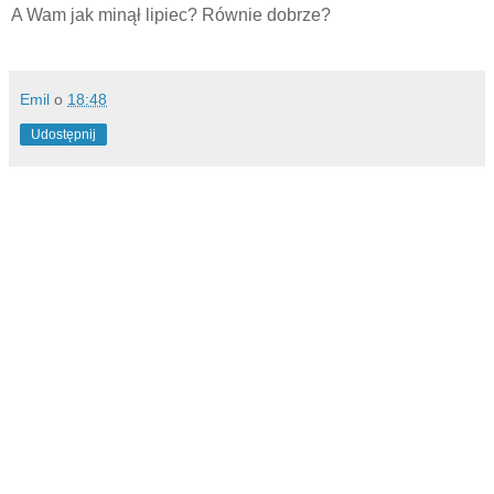
A Wam jak minął lipiec? Równie dobrze?
Emil
o
18:48
Udostępnij