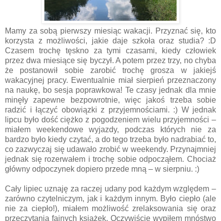
Mamy za sobą pierwszy miesiąc wakacji. Przyznać się, kto
korzysta z możliwości, jakie daje szkoła oraz studia? :D
Czasem trochę tęskno za tymi czasami, kiedy człowiek
przez dwa miesiące się byczył. A potem przez trzy, no chyba
że postanowił sobie zarobić trochę grosza w jakiejś
wakacyjnej pracy. Ewentualnie miał sierpień przeznaczony
na naukę, bo sesja poprawkowa! Te czasy jednak dla mnie
minęły zapewne bezpowrotnie, więc jakoś trzeba sobie
radzić i łączyć obowiązki z przyjemnościami. :) W jednak
lipcu było dość ciężko z pogodzeniem wielu przyjemności –
miałem weekendowe wyjazdy, podczas których nie za
bardzo było kiedy czytać, a do tego trzeba było nadrabiać to,
co zazwyczaj się udawało zrobić w weekendy. Przynajmniej
jednak się rozerwałem i trochę sobie odpocząłem. Chociaż
główny odpoczynek dopiero przede mną – w sierpniu. :)
Cały lipiec uznaję za raczej udany pod każdym względem –
zarówno czytelniczym, jak i każdym innym. Było ciepło (ale
nie za ciepło!), miałem możliwość zrelaksowania się oraz
przeczytania fajnych książek. Oczywiście wypiłem mnóstwo