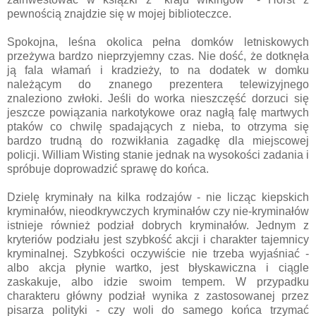
pewnością znajdzie się w mojej biblioteczce.
Spokojna, leśna okolica pełna domków letniskowych
przeżywa bardzo nieprzyjemny czas. Nie dość, że dotknęła
ją fala włamań i kradzieży, to na dodatek w domku
należącym do znanego prezentera telewizyjnego
znaleziono zwłoki. Jeśli do worka nieszczęść dorzuci się
jeszcze powiązania narkotykowe oraz nagłą falę martwych
ptaków co chwilę spadających z nieba, to otrzyma się
bardzo trudną do rozwikłania zagadkę dla miejscowej
policji. William Wisting stanie jednak na wysokości zadania i
spróbuje doprowadzić sprawę do końca.
Dzielę kryminały na kilka rodzajów - nie licząc kiepskich
kryminałów, nieodkrywczych kryminałów czy nie-kryminałów
istnieje również podział dobrych kryminałów. Jednym z
kryteriów podziału jest szybkość akcji i charakter tajemnicy
kryminalnej. Szybkości oczywiście nie trzeba wyjaśniać -
albo akcja płynie wartko, jest błyskawiczna i ciągle
zaskakuje, albo idzie swoim tempem. W przypadku
charakteru główny podział wynika z zastosowanej przez
pisarza polityki - czy woli do samego końca trzymać