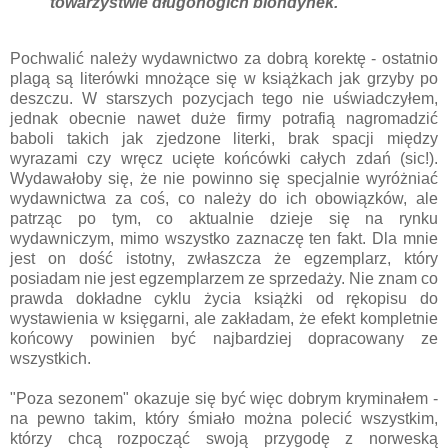
towarzystwie długonogich blondynek."
Pochwalić należy wydawnictwo za dobrą korektę - ostatnio
plagą są literówki mnożące się w książkach jak grzyby po
deszczu. W starszych pozycjach tego nie uświadczyłem,
jednak obecnie nawet duże firmy potrafią nagromadzić
baboli takich jak zjedzone literki, brak spacji między
wyrazami czy wręcz ucięte końcówki całych zdań (sic!).
Wydawałoby się, że nie powinno się specjalnie wyróżniać
wydawnictwa za coś, co należy do ich obowiązków, ale
patrząc po tym, co aktualnie dzieje się na rynku
wydawniczym, mimo wszystko zaznaczę ten fakt. Dla mnie
jest on dość istotny, zwłaszcza że egzemplarz, który
posiadam nie jest egzemplarzem ze sprzedaży. Nie znam co
prawda dokładne cyklu życia książki od rękopisu do
wystawienia w księgarni, ale zakładam, że efekt kompletnie
końcowy powinien być najbardziej dopracowany ze
wszystkich.
"Poza sezonem" okazuje się być więc dobrym kryminałem -
na pewno takim, który śmiało można polecić wszystkim,
którzy chcą rozpocząć swoją przygodę z norweską