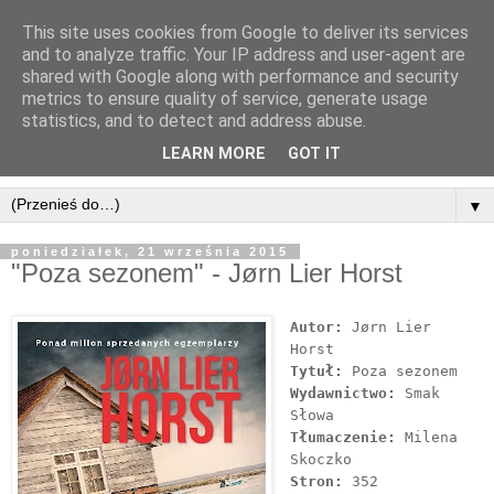
This site uses cookies from Google to deliver its services
and to analyze traffic. Your IP address and user-agent are
shared with Google along with performance and security
metrics to ensure quality of service, generate usage
statistics, and to detect and address abuse.
LEARN MORE
GOT IT
▼
poniedziałek, 21 września 2015
"Poza sezonem" - Jørn Lier Horst
Autor:
Jørn Lier
Horst
Tytuł:
Poza sezonem
Wydawnictwo:
Smak
Słowa
Tłumaczenie:
Milena
Skoczko
Stron:
352