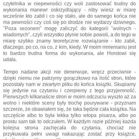
czytelnika w niepewności czy woli zastosować trudny do
wykonania manewr oskrzydlający - niby wiesz w miarę
wcześnie kto zabił i co się stało, ale do samego końca nie
ma pewności czy coś się po drodze nie wydarzy dziwnego.
"Poza sezonem" mogę zaliczyć do kategorii "wolnych -
wiadomych", czyli wszystko płynie sobie powoli, a do tego w
miarę szybko znamy teoretyczne rozwiązanie - kto zabił,
dlaczego, po co, na co, z kim, kiedy. W moim mniemaniu jest
to bardzo trudna forma do wykonania, ale Horstowi się
udała.
Tempo nadane akcji nie denerwuje, wręcz przeciwnie -
dzięki niemu nie patrzymy gorączkowo na ilość stron, które
pozostały nam w zwartym pliku do końca książki. Skupiamy
się jedynie na czytaniu i czerpiemy z tego przyjemność.
Pierwszych kilkanaście stron w moim odczuciu wyszło aż za
wolno i niektóre sceny były trochę pourywane - przyznam
szczerze, że obawiałem się, że taka będzie cała książka. Na
szczęście albo to była lekka tylko wtopa pisarza, albo po
prostu sam tak to odczułem. W każdym razie później każda
kolejna strona zachęcała do czytania, chociaż nie
przykuwała pełni uwagi nakazując zostać przy książce,