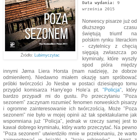
Data wydania:
9
września 2015
Norwescy pisarze już od
dłuższego czasu
świętują triumf na
polskim rynku literackim
- czytelnicy z chęcią
sięgają zwłaszcza po
Źródło:
Lubimyczytac
kryminały, które wyszły
spod pióra między
innymi Jørna Liera Horsta (mam nadzieję, że dobrze
odmieniłem). Niedawno miałem okazję sam spróbować
próbki twórczości Jo Nesbø w postaci dziesiątego tomu
przygód komisarza Harry'ego Hole'a pt.
"Policja"
, który
bardzo przypadł mi do gustu. Po przeczytaniu "Poza
sezonem" zaczynam rozumieć fenomen norweskich pisarzy
i ogromne zainteresowanie ich twórczością. Może "Poza
sezonem" nie było w mojej opinii aż tak spektakularne jak
wspomniana już "Policja", jednak w rzeczy samej jest to
kawał dobrego kryminału, który warto przeczytać. Na pewno
"Poza sezonem" utwierdziło mnie w przekonaniu, że warto
zainwestować w książki z "kraju wikingów" - Horst z