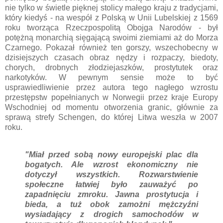
nie tylko w świetle pięknej stolicy małego kraju z tradycjami,
który kiedyś - na wespół z Polską w Unii Lubelskiej z 1569
roku tworząca Rzeczpospolitą Obojga Narodów - był
potężną monarchią sięgającą swoimi ziemiami aż do Morza
Czarnego. Pokazał również ten gorszy, wszechobecny w
dzisiejszych czasach obraz nędzy i rozpaczy, biedoty,
chorych, drobnych złodziejaszków, prostytutek oraz
narkotyków. W pewnym sensie może to być
usprawiedliwienie przez autora tego nagłego wzrostu
przestępstw popełnianych w Norwegii przez kraje Europy
Wschodniej od momentu otworzenia granic, głównie za
sprawą strefy Schengen, do której Litwa weszła w 2007
roku.
"Miał przed sobą nowy europejski plac dla
bogatych. Ale wzrost ekonomiczny nie
dotyczył wszystkich. Rozwarstwienie
społeczne łatwiej było zauważyć po
zapadnięciu zmroku. Jawna prostytucja i
bieda, a tuż obok zamożni mężczyźni
wysiadający z drogich samochodów w