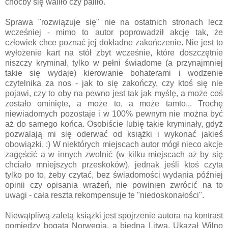
choćby się waliło czy paliło.
Sprawa "rozwiązuje się" nie na ostatnich stronach lecz
wcześniej - mimo to autor poprowadził akcję tak, że
człowiek chce poznać jej dokładne zakończenie. Nie jest to
wyłożenie kart na stół zbyt wcześnie, które doszczętnie
niszczy kryminał, tylko w pełni świadome (a przynajmniej
takie się wydaje) kierowanie bohaterami i wodzenie
czytelnika za nos - jak to się zakończy, czy ktoś się nie
pojawi, czy to oby na pewno jest tak jak myślę, a może coś
zostało ominięte, a może to, a może tamto... Trochę
niewiadomych pozostaje i w 100% pewnym nie można być
aż do samego końca. Osobiście lubię takie kryminały, gdyż
pozwalają mi się oderwać od książki i wykonać jakieś
obowiązki. :) W niektórych miejscach autor mógł nieco akcje
zagęścić a w innych zwolnić (w kilku miejscach aż by się
chciało mniejszych przeskoków), jednak jeśli ktoś czyta
tylko po to, żeby czytać, bez świadomości wydania później
opinii czy opisania wrażeń, nie powinien zwrócić na to
uwagi - cała reszta rekompensuje te "niedoskonałości".
Niewątpliwą zaletą książki jest spojrzenie autora na kontrast
pomiędzy bogatą Norwegią, a biedną Litwą. Ukazał Wilno