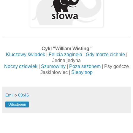
Cykl "William Wisting"
Kluczowy świadek
|
Felicia zaginęła
|
Gdy morze cichnie
|
Jedna jedyna
Nocny człowiek
|
Szumowiny
|
Poza sezonem
| Psy gończe
Jaskiniowiec |
Ślepy trop
Emil
o
09:45
Udostępnij